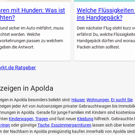
ren mit Hunden: Was ist
Welche Flüssigkeiten
hten?
ins Handgepäck?
Hund sicher im Auto mitfährt, muss
Dein nächster Flug steht kurz vo
achtet werden. Welche
erfährst Du, welche Flüssigkeite
svorkehrungen passen zu welchem
Handgepäck dürfen und worau
geben die Antwort.
Packen achten solltest.
arkt.de Ratgeber
zeigen in Apolda
eigen in Apolda besonders beliebt sind:
Häuser
,
Wohnungen
,
Er sucht Sie
.
eigen jeder Art von Autoanzeigen privater Gebrauchtwagen bis Immobili
nungen in Apolda. Gerade für junge Familien mit Kindern sind kostenlos
chten
Kinderwagen, Tragen
und fast neuer
Kleidung
hilfreich. Gebrauchte
trinen
oder günstige
Tische, Esszimmergarnituren
lassen sich über koste
n der Nachbarn in Apolda preisgünstig kaufen.Innerhalb von Apolda sind