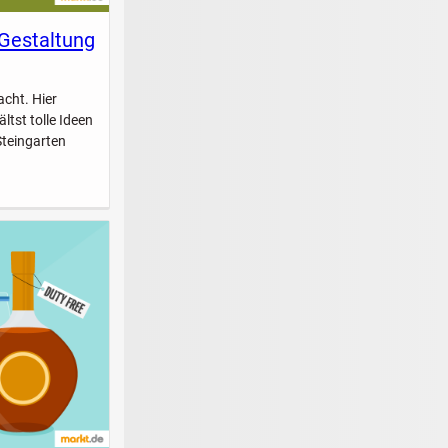
 Gestaltung
acht. Hier
ltst tolle Ideen
Steingarten