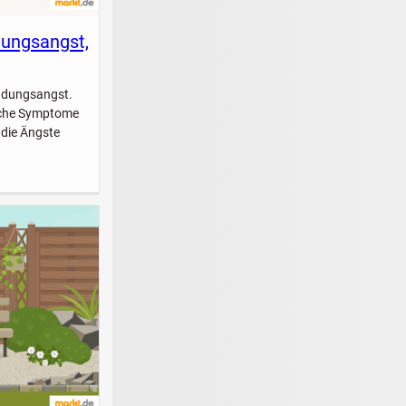
dungsangst,
indungsangst.
elche Symptome
 die Ängste