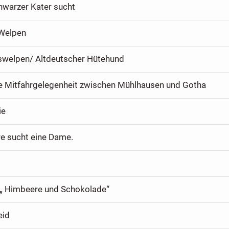
chwarzer Kater sucht
Welpen
swelpen/ Altdeutscher Hütehund
e Mitfahrgelegenheit zwischen Mühlhausen und Gotha
ie
re sucht eine Dame.
 „ Himbeere und Schokolade“
eid