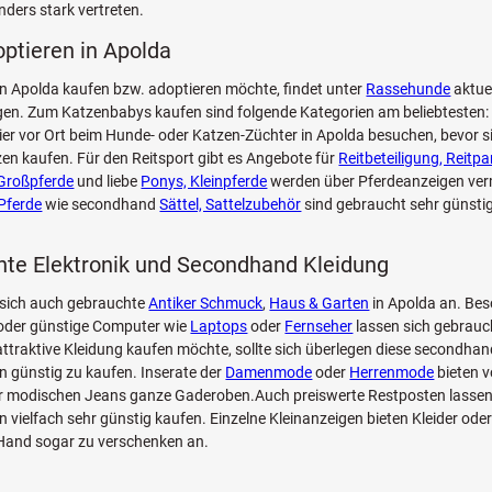
ders stark vertreten.
optieren in Apolda
n Apolda kaufen bzw. adoptieren möchte, findet unter
Rassehunde
aktuel
n. Zum Katzenbabys kaufen sind folgende Kategorien am beliebtesten: 
Tier vor Ort beim Hunde- oder Katzen-Züchter in Apolda besuchen, bevor 
zen kaufen. Für den Reitsport gibt es Angebote für
Reitbeteiligung, Reitpa
Großpferde
und liebe
Ponys, Kleinpferde
werden über Pferdeanzeigen verm
Pferde
wie secondhand
Sättel, Sattelzubehör
sind gebraucht sehr günstig
te Elektronik und Secondhand Kleidung
 sich auch gebrauchte
Antiker Schmuck
,
Haus & Garten
in Apolda an. Bes
oder günstige Computer wie
Laptops
oder
Fernseher
lassen sich gebrauc
ttraktive Kleidung kaufen möchte, sollte sich überlegen diese secondhan
n günstig zu kaufen. Inserate der
Damenmode
oder
Herrenmode
bieten 
zur modischen Jeans ganze Gaderoben.Auch preiswerte Restposten lassen
n vielfach sehr günstig kaufen. Einzelne Kleinanzeigen bieten Kleider oder 
 Hand sogar zu verschenken an.