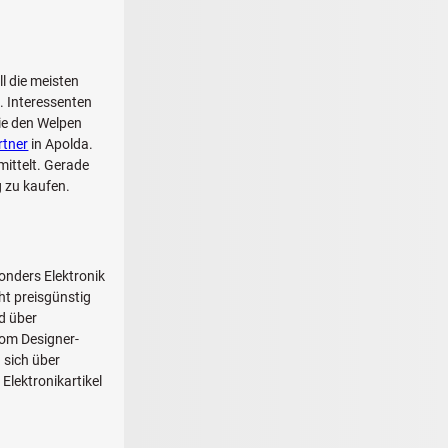
l die meisten
. Interessenten
sie den Welpen
rtner
in Apolda.
ittelt. Gerade
 zu kaufen.
onders Elektronik
ht preisgünstig
d über
vom Designer-
 sich über
Elektronikartikel