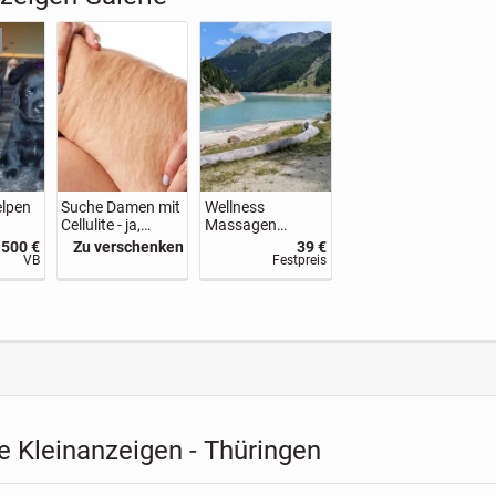
lpen
Suche Damen mit
Wellness
Cellulite - ja,
Massagen
richtig gelesen!
Entspannung für
.500 €
Zu verschenken
39 €
Körper, Geist
VB
Festpreis
&Seele
 Kleinanzeigen - Thüringen