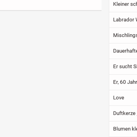
Kleiner s
Labrador 
Mischling
Dauerhaft
Er sucht S
Er, 60 Jah
Love
Duftkerze
Blumen kl