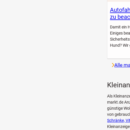
Autofah
zu beac
Damit ein 
Einiges be
Sicherheit
Hund? Wir 
Alle m
Kleinan
Als Kleinanz
markt.de Anz
günstige Woh
von gebrau
Schränke, Vi
Kleinanzeige