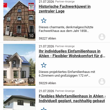
m²...
21.07.2026
Partner-Anzeige
Historische Fachwerkjuwel in
zentraler Lage
Merken
Dieses charmante, denkmalgeschützte
Fachwerkhaus aus dem Jahr 1858
verbindet historischen Charakter mit
10
einem sehr gepflegten und fortlaufend
59227 Ahlen
modernisierten Gesamtzustand. Auf
einem ca. 195 m² großen...
21.07.2026
Partner-Anzeige
Ihr individuelles Einfamilienhaus in
Ahlen - Flexibler Wohnkomfort für die
ganze Familie
Merken
Dieses projektiertes Einfamilienhaus mit
6 Zimmern und großzügigen 172 m²
Wohnfläche in Ahlen bietet Ihnen und
10
Ihrer Familie viel Raum für individuelles
59229 Ahlen
Wohnen. Auf einem 529 m² großen
Grundstück...
21.07.2026
Partner-Anzeige
Flexibles Mehrfamilienhaus in Ahlen -
Individuell geplant, nachhaltig gebaut