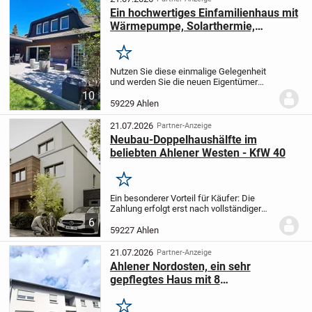
Ein hochwertiges Einfamilienhaus mit
Wärmepumpe, Solarthermie,
wassergeführtem Kaminofen und
möglicher zusätzlicher Bebauung.
Merken
Nutzen Sie diese einmalige Gelegenheit
und werden Sie die neuen Eigentümer
dieses sehr wertigen, renovierten,
10
freistehenden Einfamilienhauses mit der
59229 Ahlen
Möglichkeit einer zusätzlichen Bebauung
auf dem...
21.07.2026
Partner-Anzeige
Neubau-Doppelhaushälfte im
beliebten Ahlener Westen - KfW 40
Merken
Ein besonderer Vorteil für Käufer: Die
Zahlung erfolgt erst nach vollständiger
Fertigstellung und Schlüsselübergabe.
6
Dies bietet Ihnen ein hohes Maß an
59227 Ahlen
Sicherheit und Transparenz während der
gesamten...
21.07.2026
Partner-Anzeige
Ahlener Nordosten, ein sehr
gepflegtes Haus mit 8
Zweizimmerwohnungen, Vollkeller,
Trockenboden, Loggien und
Merken