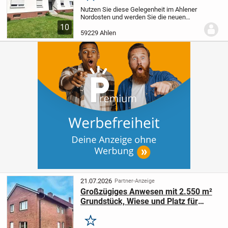
Parkmöglichkeit.
Nutzen Sie diese Gelegenheit im Ahlener
Nordosten und werden Sie die neuen
Eigentümer dieses gepflegten 8-
10
Familienhauses mit insgesamt 378 m²
59229 Ahlen
Wohnfläche, Vollkeller, Trockenboden und
Parkmöglichkeiten...
21.07.2026
Partner-Anzeige
Großzügiges Anwesen mit 2.550 m²
Grundstück, Wiese und Platz für
Mensch & Tier in Ahlen-Vorhelm
Merken