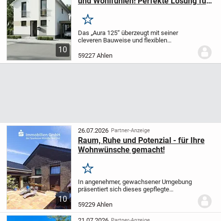
und Wohlfühlen! Perfekte Lösung für
schmales Grundstück
Merken
Das „Aura 125“ überzeugt mit seiner
cleveren Bauweise und flexiblen
Gestaltungsmöglichkeiten. Dank seiner
10
kompakten Außenmaße findet dieses
59227 Ahlen
Haus gerade auf kleinen und schmalen
Grundstücken Platz....
26.07.2026
Partner-Anzeige
Raum, Ruhe und Potenzial - für Ihre
Wohnwünsche gemacht!
Merken
In angenehmer, gewachsener Umgebung
präsentiert sich dieses gepflegte
Einfamilienhaus aus dem Baujahr 1977
10
auf einem großzügigen Grundstück von
59229 Ahlen
1.087 m². Rundum eingefriedet und
angenehm uneinsehbar...
21.07.2026
Partner-Anzeige