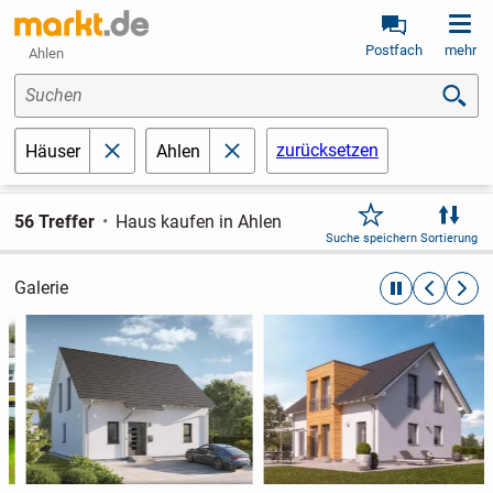
Postfach
mehr
Ahlen
Suchen
zurücksetzen
Häuser
Ahlen
schließen
schließen
56 Treffer
Haus kaufen in Ahlen
Suche speichern
Sortierung
Galerie
automatische R
zurückblät
weite