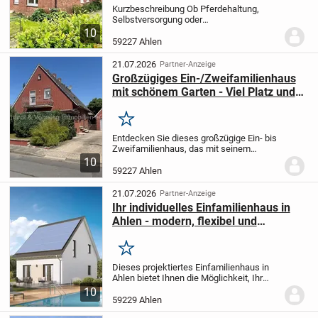
Kurzbeschreibung Ob Pferdehaltung,
Selbstversorgung oder
Mehrgenerationenwohnen, dieses
10
außergewöhnliche Anwesen bietet Raum
59227 Ahlen
für Ihre Ideen. Auf insgesamt ca. 2.550
m² Grundstücks- und Grünfläche...
21.07.2026
Partner-Anzeige
Großzügiges Ein-/Zweifamilienhaus
mit schönem Garten - Viel Platz und
Potenzial in Ahlen-Vorhelm
Merken
Entdecken Sie dieses großzügige Ein- bis
Zweifamilienhaus, das mit seinem
weitläufigen Garten und einer einladenden
10
Atmosphäre ein echtes Zuhause zum
59227 Ahlen
Wohlfühlen bietet. Auf einer Wohnfläche
von ca....
21.07.2026
Partner-Anzeige
Ihr individuelles Einfamilienhaus in
Ahlen - modern, flexibel und
energieeffizient
Merken
Dieses projektiertes Einfamilienhaus in
Ahlen bietet Ihnen die Möglichkeit, Ihr
Traumhaus ganz nach Ihren Wünschen
10
und Vorstellungen zu gestalten. Mit 4
59229 Ahlen
Zimmern auf einer Wohnfläche von 136