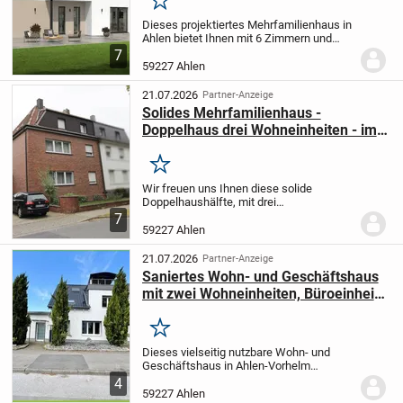
Merken
Dieses projektiertes Mehrfamilienhaus in
Ahlen bietet Ihnen mit 6 Zimmern und
216,73 m² Wohnfläche auf einem 456 m²
7
großen Grundstück ein großzügiges
59227 Ahlen
Zuhause für die ganze Familie. Mit zwei
Etagen und...
21.07.2026
Partner-Anzeige
Solides Mehrfamilienhaus -
Doppelhaus drei Wohneinheiten - im
Herzen von Ahlen
Merken
Wir freuen uns Ihnen diese solide
Doppelhaushälfte, mit drei
Wohneinheiten, im Herzen von Ahlen
7
vorstellen zu dürfen.
Auf einem 513 m²
59227 Ahlen
großen Grundstück wurde das Gebäude
im Jahr 1929 in massiver...
21.07.2026
Partner-Anzeige
Saniertes Wohn- und Geschäftshaus
mit zwei Wohneinheiten, Büroeinheit
und großzügigem Grundstück in
Ahlen-Vorhelm!
Merken
Dieses vielseitig nutzbare Wohn- und
Geschäftshaus in Ahlen-Vorhelm
verbindet zwei gut geschnittene
4
Wohneinheiten mit einer separaten
59227 Ahlen