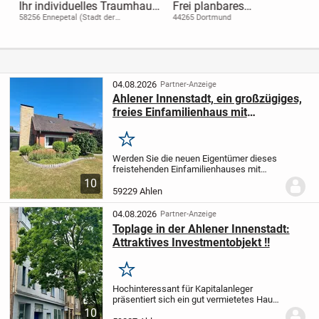
Ihr individuelles Traumhaus
Frei planbares
gestalten - Flexibilität trifft
Einfamilienhaus auf 470 m²
58256 Ennepetal (Stadt der
44265 Dortmund
Kluterthöhle)
Komfort
Grundstück
04.08.2026
Partner-Anzeige
Ahlener Innenstadt, ein großzügiges,
freies Einfamilienhaus mit
Einliegerwohnung, zwei Garagen und
Vollkeller.
Merken
Werden Sie die neuen Eigentümer dieses
freistehenden Einfamilienhauses mit
Einliegerwohnung sowie 2 Garagen (mit
10
elektrischen Torantrieben), Vollkeller,
59229 Ahlen
Wintergarten und überdachtem Freisitz.
Das Haus...
04.08.2026
Partner-Anzeige
Toplage in der Ahlener Innenstadt:
Attraktives Investmentobjekt !!
Merken
Hochinteressant für Kapitalanleger
präsentiert sich ein gut vermietetes Haus,
das in der Rendite noch ausbaufähig ist !
10