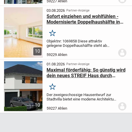
Die Wohneinheiten sind in der Größe
59227 Ahlen
passend für eine breite Zielgruppe und...
03.08.2026
Partner-Anzeige
Sofort einziehen und wohlfühlen -
Modernisierte Doppelhaushälfte in
zentraler Lage von Ahlen
Merken
Objektnr: 1069858
Diese attraktiv
gelegene Doppelhaushälfte steht ab
sofort leer und ist damit ideal für
10
Eigennutzer, die ohne Verzögerung in die
59229 Ahlen
eigenen vier Wände einziehen möchten.
Kein...
01.08.2026
Partner-Anzeige
Maximal förderfähig: So günstig wird
dein neues STREIF Haus durch
Zuschüsse.
Merken
Der zweigeschossige Hausentwurf zur
Stadtvilla bietet eine moderne Architektur
mit einem Vordach und einer Teil-
10
Holzverkleidung. An der Gartenseite des
59227 Ahlen
Hauses ist ein überdachter
Terrassenbereich und...