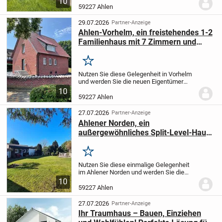
10
und ein durchdachtes Raumkonzept
59227 Ahlen
aufeinandertreffen. Die Immobilie
befindet...
29.07.2026
Partner-Anzeige
Ahlen-Vorhelm, ein freistehendes 1-2
Familienhaus mit 7 Zimmern und
Vollkeller.
Merken
Nutzen Sie diese Gelegenheit in Vorhelm
und werden Sie die neuen Eigentümer
dieses freistehenden, grundsoliden und
10
vielfältig nutzbaren Hauses mit Vollkeller.
59227 Ahlen
Das Haus wurde ursprünglich 1958 von
den...
27.07.2026
Partner-Anzeige
Ahlener Norden, ein
außergewöhnliches Split-Level-Haus
mit Einliegerwohnung.
Merken
Nutzen Sie diese einmalige Gelegenheit
im Ahlener Norden und werden Sie die
neuen Eigentümer dieses
10
außergewöhnlichen Split-Level-Hauses
59227 Ahlen
mit Einliegerwohnung, 3 unterkellerten
Garagen, 3 Terrassen,...
27.07.2026
Partner-Anzeige
Ihr Traumhaus – Bauen, Einziehen