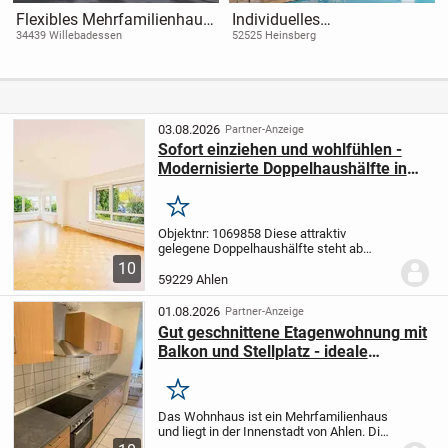
Flexibles Mehrfamilienhaus
Individuelles
in Willebadessen -
Einfamilienhaus in
34439 Willebadessen
52525 Heinsberg
Individuell geplant und
Heinsberg - Nachhaltiger
nachhaltig gebaut
Wohnkomfort in ruhiger
Lage
03.08.2026
Partner-Anzeige
Sofort einziehen und wohlfühlen -
Modernisierte Doppelhaushälfte in
zentraler Lage von Ahlen
Merken
Objektnr: 1069858
Diese attraktiv
gelegene Doppelhaushälfte steht ab
sofort leer und ist damit ideal für
10
Eigennutzer, die ohne Verzögerung in die
59229 Ahlen
eigenen vier Wände einziehen möchten.
Kein...
01.08.2026
Partner-Anzeige
Gut geschnittene Etagenwohnung mit
Balkon und Stellplatz - ideale
Kapitalanlage
Merken
Das Wohnhaus ist ein Mehrfamilienhaus
und liegt in der Innenstadt von Ahlen. Die
Wohnung ist groß und hell. Es besitzt zwei