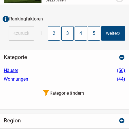
59227 Ahlen
Zuhause für die ganze Familie. Mit zwei
Etagen und...
Rankingfaktoren
zurück
1
2
3
4
5
weiter
Kategorie
Häuser
(56)
Wohnungen
(44)
Kategorie ändern
Region