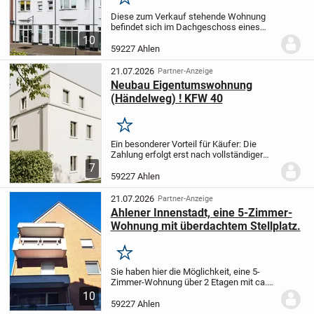
Merken
Diese zum Verkauf stehende Wohnung
befindet sich im Dachgeschoss eines
gepflegten Mehrparteienhauses. Aktuell
10
ist die Wohnung vermietet, wobei die
59227 Ahlen
Jahresnettokaltmiete 5.160 € beträgt.
Gemäß der...
21.07.2026
Partner-Anzeige
Neubau Eigentumswohnung
(Händelweg) ! KFW 40
Merken
Ein besonderer Vorteil für Käufer: Die
Zahlung erfolgt erst nach vollständiger
Fertigstellung und Schlüsselübergabe der
7
Wohnung. Dies bietet Ihnen ein hohes
59227 Ahlen
Maß an Sicherheit und Transparenz
während...
21.07.2026
Partner-Anzeige
Ahlener Innenstadt, eine 5-Zimmer-
Wohnung mit überdachtem Stellplatz.
Merken
Sie haben hier die Möglichkeit, eine 5-
Zimmer-Wohnung über 2 Etagen mit ca.
90 m² Wohnfläche zzgl. ca. 18 m²
10
Spitzboden (5. Zimmer), Gäste-WC, einem
59227 Ahlen
sonnigen und überdachten Balkon, einer