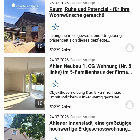
Grundstücken Platz....
26.07.2026
Partner-Anzeige
Raum, Ruhe und Potenzial - für Ihre
Wohnwünsche gemacht!
Merken
In angenehmer, gewachsener Umgebung
präsentiert sich dieses gepflegte
Einfamilienhaus aus dem Baujahr 1977
10
auf einem großzügigen Grundstück von
59229 Ahlen
1.087 m². Rundum eingefriedet und
angenehm uneinsehbar...
24.07.2026
Partner-Anzeige
Ahlen Neubau 1. OG Wohnung (Nr. 3
links) im 5-Familienhaus der Firma
K&S Projektierungs UG
Merken
Objektbeschreibung Das 5-Familienhaus
ist mit rötlichem Klinker wertig gestaltet.
Umweltfreundliche Energie erzeugt die
10
eigene PV-Anlage. Im Plan ausgezeichnet
59229 Ahlen
Wohnung Nr. 3: Die charmante Wohnung...
24.07.2026
Partner-Anzeige
Ahlener Innenstadt, eine großzügige,
hochwertige Erdgeschosswohnung
mit Garten und zwei