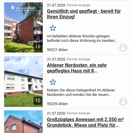
eigenen...
21.07.2026
Partner-Anzeige
Gemütlich und gepflegt - bereit für
Ihren Einzug!
Merken
Im beliebten Ahlener Westen gelegen,
befindet sich diese Wohnung im zweiten
Obergeschoss eines Mehrparteienhauses
10
und bietet mit rund 69 m² Wohnfläche
59227 Ahlen
eine klassische, gut nutzbare Drei-
Zimmer-Aufteil...
21.07.2026
Partner-Anzeige
Ahlener Nordosten, ein sehr
gepflegtes Haus mit 8
Zweizimmerwohnungen, Vollkeller,
Trockenboden, Loggien und
Merken
Parkmöglichkeit.
Nutzen Sie diese Gelegenheit im Ahlener
Nordosten und werden Sie die neuen
Eigentümer dieses gepflegten 8-
10
Familienhauses mit insgesamt 378 m²
59229 Ahlen
Wohnfläche, Vollkeller, Trockenboden und
Parkmöglichkeiten...
21.07.2026
Partner-Anzeige
Großzügiges Anwesen mit 2.550 m²
Grundstück, Wiese und Platz für
Mensch & Tier in Ahlen-Vorhelm