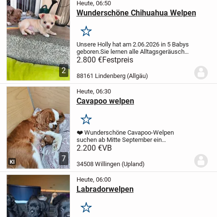
Heute, 06:50
Wunderschöne Chihuahua Welpen
Merken
Unsere Holly hat am 2.06.2026 in 5 Babys
geboren.
Sie lernen alle Alltagsgeräusche
kennen bis zum Auszug.
Sie werden 3 mal
2.800 €
Festpreis
entwurmt,geimpft und
2
gechipt.
Bekommen eine vollständige
88161 Lindenberg (Allgäu)
Ahnentafel und ein...
Heute, 06:30
Cavapoo welpen
Merken
❤️ Wunderschöne Cavapoo-Welpen
suchen ab Mitte September ein
liebevolles Zuhause ❤️
Unsere
2.200 €
VB
zauberhaften Cavapoo-Welpen wurden
7
am 16.07.2026 geboren und wachsen mit
KI
34508 Willingen (Upland)
viel Liebe in unserer Familie auf....
Heute, 06:00
Labradorwelpen
Merken