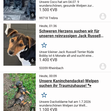
Unsere Coco hat am 04.07. 9
wunderschönen, gesunde Welpen zur
Welt gebracht. Es sind 5 Hündinnen 3 x
1.500 €
VB
schwarz, 2 x hell und 4 schwarze
9
Rüden.
Coco ist ein Goldator 75%
99718 Trebra
Labrador und 25% Golden...
Heute, 01:36
Schweren Herzens suchen wir für
unseren reinrassigen Jack Russell
Terrier Bobby ein neues Zuhause
Merken
Unser kleiner Jack Russell Terrier Rüde
Bobby ist 6 Monate alt und sucht eine
liebevolle Familie, die ihm ein schönes
1.400 €
VB
6
Zuhause schenkt.
Bobby ist gemeinsam
mit seiner Mutter und seiner Schwester...
53359 Rheinbach
Heute, 00:09
Unsere Kaninchendackel-Welpen
suchen ihr Traumzuhause! 🐾
Merken
Unsere Dackeldame hat am 1.7.2026
wunderschönen Welpen zur Welt
gebracht. Es sind 3 Mädchen und drei
1.100 €
VB
4