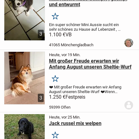
und entwurmt
Merken
Ein super schöner Mini Aussie sucht ein
sehr schönes zu Hause auf Lebenzeit , es
3
ist ein Rüde und ist mit Mutter und
1.100 €
VB
Kameraden auf gewachsen
und hat ein
gutes Wesen , er mag Kinder und auch
41065 Mönchengladbach
andere...
Heute, vor 19 Min.
Mit großer Freude erwarten wir
Anfang August unseren Sheltie-Wurf
Merken
❤️ Mit großer Freude erwarten wir Anfang
August unseren Sheltie-Wurf ❤️
Wenn
alles weiterhin gut verläuft, dürfen wir uns
1.250 €
Festpreis
3
Anfang August auf kleinen Sheltie-
Nachwuchs freuen.
Die zukünftigen
59399 Olfen
Eltern...
Heute, vor 25 Min.
Jack russel mix welpen
Merken