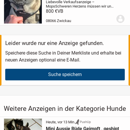
Liebevolle Verkaufsanzeige –
Mops
Schweren Herzens müssen wir uns
aus persönlichen Gründen von unserem
800 €
VB
geliebten Mops trennen.
Unser Mops ist 3
1
Jahre alt, beige und ein sehr lieber,
08066 Zwickau
verschmuster und...
Leider wurde nur eine Anzeige gefunden.
Speichere diese Suche in Deiner Merkliste und erhalte bei
neuen Anzeigen optional eine E-Mail.
Suche speichern
Weitere Anzeigen in der Kategorie Hunde
Heute, vor 13 Min.
PushUp
Mini Aussie Rüde Geimpft , geshipt