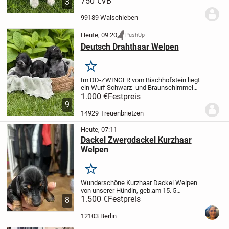
750 €
VB
3
aktuell drei wunderschöne, aufgeweckte
Border-Collie-Welpen (2 Hündinnen und 1
99189 Walschleben
Rüde)...
Heute, 09:20
PushUp
Deutsch Drahthaar Welpen
Merken
Im DD-ZWINGER vom Bischhofstein liegt
ein Wurf Schwarz- und Braunschimmel
Welpen.
1.000 €
Es sind noch zwei
Festpreis
Schwarzschimmel Rüden
9
abzugeben.
Mutter: Hanna vom
14929 Treuenbrietzen
Bischhofstein VJP, HZP, VGP, HD-ED-OCD
frei,...
Heute, 07:11
Dackel Zwergdackel Kurzhaar
Welpen
Merken
Wunderschöne Kurzhaar Dackel Welpen
von unserer Hündin, geb.am 15. 5
.2026,alle 6 schwarz mit tan.beide Eltern
1.500 €
Festpreis
8
sind zu Hause, die Welpen können bereits
besichtig werden.
erste infung und
12103 Berlin
Wurmmittel...