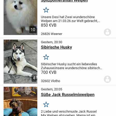
Spitzpomeranian Welpen
Merken
Unsere Desi hat Zwei wunderschöne
Welpen am 21.03.26 zur Welt gebracht,
die ein Liebevolles Zuhause suchen. Sind
850 €
VB
zwei Rüder zu haben.Die Mutter und der
10
Vater sind beide reinrassige Spitz
26826 Weener
Pomeranian,...
Gestern, 20:30
Sibirische Husky
Merken
Sibirischer Husky sucht ein liebevolles
Zuhause
Unsere wunderschöne sibirische
Husky-Hündin sucht ein dauerhaftes und
700 €
VB
liebevolles Zuhause. Am schönsten wäre
4
ein Bauernhof oder ein Zuhause mit
32602 Vlotho
großem...
Gestern, 20:05
Süße Jack Russelmixwelpen
Merken
2 Liebe und verschmuste Jack Russel
Mix Welpen abzugeben. Mama ist ein