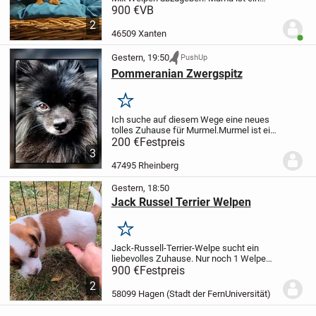
reinrassiger Jack Russel der Papa ist ein
900 €
VB
Pudel. Sie sind am 1.Mai geboren ,sie sind
2
komplett geimpft auch gegen Tollwut
46509 Xanten
Benut
.Die...
Gestern, 19:50
PushUp
Pommeranian Zwergspitz
Merken
Ich suche auf diesem Wege eine neues
tolles Zuhause für Murmel.
Murmel ist ein
Pommeranian Zwergspitz Männchen. Er
200 €
Festpreis
ist 5 Jahre alt (seit Baby bei mir), nicht
3
kastriert (hat gesunde Babys gezeugt)
47495 Rheinberg
ist...
Gestern, 18:50
Jack Russel Terrier Welpen
Merken
Jack-Russell-Terrier-Welpe sucht ein
liebevolles Zuhause.
Nur noch 1 Welpe
verfügbar!
Der Kleine ist liebevoll in der
900 €
Festpreis
Familie aufgewachsen, altersgerecht
2
geimpft, mehrfach entwurmt und
58099 Hagen (Stadt der FernUniversität)
tierärztlich...