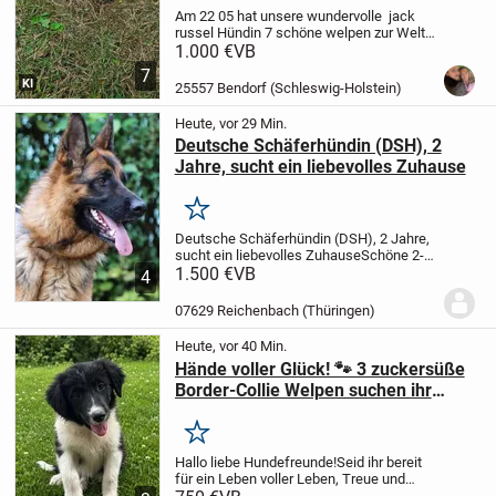
Am 22 05 hat unsere wundervolle jack
russel Hündin 7 schöne welpen zur Welt
gebracht 2 davon haben schon ein
1.000 €
VB
schönes Zuhause gefunden jetzt suchen
7
wir noch für die restlichen 5 ein
KI
25557 Bendorf (Schleswig-Holstein)
wunderschönes...
Heute, vor 29 Min.
Deutsche Schäferhündin (DSH), 2
Jahre, sucht ein liebevolles Zuhause
Merken
Deutsche Schäferhündin (DSH), 2 Jahre,
sucht ein liebevolles Zuhause
Schöne 2-
jährige Deutsche Schäferhündin in
1.500 €
VB
4
verantwortungsvolle Hände abzugeben.
Sie ist aufmerksam, loyal und lernfreudig.
07629 Reichenbach (Thüringen)
Die...
Heute, vor 40 Min.
Hände voller Glück! 🐾 3 zuckersüße
Border-Collie Welpen suchen ihr
Abenteuer
Merken
Hallo liebe Hundefreunde!
Seid ihr bereit
für ein Leben voller Leben, Treue und
nasser Hundeküsse? Bei uns tapsen