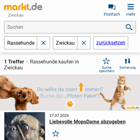
Postfach
mehr
Zwickau
Suchen
zurücksetzen
Rassehunde
Zwickau
schließen
schließen
1 Treffer
Rassehunde kaufen in
Zwickau
Suche
Sortierung
speichern
27.07.2026
Liebevolle MopsDame abzugeben
Merken