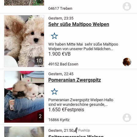
Jungs. Der Papa ist ein Kaninchendackel
braun Kurzhaar und die Mama ein
04617 Treben
Standard Rot Langhaar-Dacke...
Gestern, 23:35
Sehr süße Maltipoo Welpen
Merken
Wir haben Mitte Mai sehr süße Maltipoo
Welpen von unserer Pudel Mädchen
bekommen.
Mama ist ein Toypudel in
1.900 €
VB
Farbe weiß/apricot
Hat sehr ruhiger
10
Charakter,sehr anhänglich und lieb .
Papa
49152 Bad Essen
ist ein...
Gestern, 22:45
Pomeranian Zwergspitz
Merken
Pomeranian Zwergspitz Welpen
Hallo
sind wir wunderschöne gesunde,
verspielte Pomeranian Zwergspitz
1.650 €
Festpreis
Welpen.
Sind wir eine Junge und eine
2
Mädchen
Wir entwickeln uns sehr gut und
16866 Kyritz
werden zum abgabe...
Gestern, 21:50
PushUp