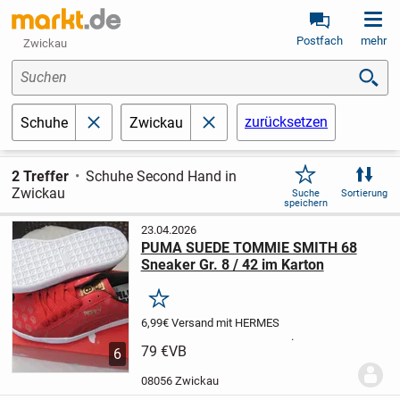
Postfach
mehr
Zwickau
Suchen
zurücksetzen
Schuhe
Zwickau
schließen
schließen
2 Treffer
Schuhe Second Hand in
Zwickau
Suche
Sortierung
speichern
23.04.2026
PUMA SUEDE TOMMIE SMITH 68
Sneaker Gr. 8 / 42 im Karton
Merken
6,99€ Versand mit HERMES
.
79 €
VB
6
08056 Zwickau