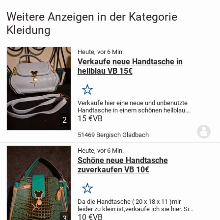
Weitere Anzeigen in der Kategorie
Kleidung
Heute, vor 6 Min.
Verkaufe neue Handtasche in
hellblau VB 15€
Merken
Verkaufe hier eine neue und unbenutzte
Handtasche in einem schönen hellblau.
Der Trageriemen ist wechselbar.
15 €
VB
2
51469 Bergisch Gladbach
Heute, vor 6 Min.
Schöne neue Handtasche
zuverkaufen VB 10€
Merken
Da die Handtasche ( 20 x 18 x 11 )mir
leider zu klein ist,verkaufe ich sie hier. Sie
ist neu und unbenutzt.
10 €
VB
3