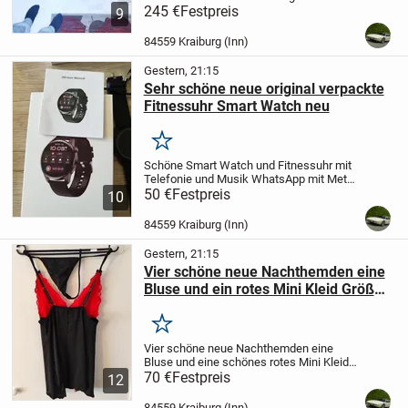
Verkaufen von Meindl ist mir an den
245 €
Festpreis
9
Beinen zu kurz Größe 50 bis 56 Versand
bezahle ich
Übernehme keine Haftung
84559 Kraiburg (Inn)
und auch keine...
Gestern, 21:15
Sehr schöne neue original verpackte
Fitnessuhr Smart Watch neu
Merken
Schöne Smart Watch und Fitnessuhr mit
Telefonie und Musik WhatsApp mit Metall
Armband und Kunststoff Bilder sind so
50 €
Festpreis
10
verschwommen wegen Schutzfolie man
kann eigene Fotos als Zifferblatt
84559 Kraiburg (Inn)
hochladen ...
Gestern, 21:15
Vier schöne neue Nachthemden eine
Bluse und ein rotes Mini Kleid Größe
L
Merken
Vier schöne neue Nachthemden eine
Bluse und eine schönes rotes Mini Kleid
zu verkaufen auch einzeln Nachthemden
70 €
Festpreis
12
und Bluse a 10 Euro Mini Kleid 20 Euro
Größe L
84559 Kraiburg (Inn)