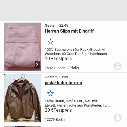
Gestern, 22:45
Herren Slips mit Eingriff
Merken
100% Baumwolle (4er Pack)
Größe: M
Waschen: 60 Grad
Die Slip-Unterhosen
bestehen aus weicher Baumwolle und
10 €
Festpreis
bieten Komfort für den ganzen Tag.
Ein
3
unverzichtbares Basic
für jeden Mann,
76829 Landau (Pfalz)
das in...
Gestern, 21:39
jacke leder herren
Merken
Farbe
Braun, Größe XXL, Neu mit
Etikett, Herrenjacke aus Kunstleder. Für
jedes Wetter geeignet. Verfügt über eine
20 €
Festpreis
Kapuze zum Schutz vor Regen. Neue
3
Größe XXL. Die Farbe ist braun. Kann zum
12279 Berlin
Radfahren...