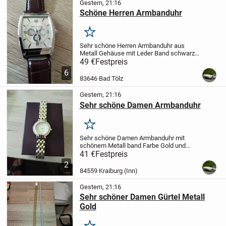
Gestern, 21:16
Schöne Herren Armbanduhr
Merken
Sehr schöne Herren Armbanduhr aus
Metall Gehäuse mit Leder Band schwarz
Länge ca 29 cm zu verkaufen Daniel
49 €
Festpreis
Hechter Versand bezahle ich
Übernehme
6
keine Haftung und auch keine
83646 Bad Tölz
Rücknahme und keine...
Gestern, 21:16
Sehr schöne Damen Armbanduhr
Merken
Sehr schöne Damen Armbanduhr mit
schönem Metall band Farbe Gold und
Silber schönes Ziffern Blatt zu verkaufen
41 €
Festpreis
Versand bezahle ich
Übernehme keine
2
Haftung und auch keine Rücknahme und
84559 Kraiburg (Inn)
keine Garantie
Gestern, 21:16
Sehr schöner Damen Gürtel Metall
Gold