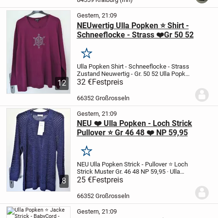
Gestern, 21:09
NEUwertig Ulla Popken ⭐ Shirt -
Schneeflocke - Strass ❤️Gr 50 52
Merken
Ulla Popken Shirt - Schneeflocke - Strass
Zustand Neuwertig - Gr. 50 52
Ulla Popken
- Shirt
32 €
Festpreis
schöne Schneeflocke mit
kleinsten
12
Strass-Steinchen (keines fehlt !)
Grösse
50 / 52 – sehr guter...
66352 Großrosseln
Gestern, 21:09
NEU ❤️ Ulla Popken - Loch Strick
Pullover ⭐ Gr 46 48 ❤️ NP 59,95
Merken
NEU Ulla Popken Strick - Pullover
⭐ Loch
Strick Muster Gr. 46 48
NP 59,95
· Ulla
Popken Pullover Loch-Strick
25 €
Festpreis
· Lange
8
Ärmel
· Lochmuster
· Rundhalsausschnitt
· Raglan-Ärmel
· Bündchen
·...
66352 Großrosseln
Gestern, 21:09