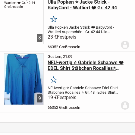
Ulla Popken ⭐ Jacke Strick -
BabyCord - Wattiert ❤️ Gr. 42 44
Merken
Ulla Popken Jacke Strick ❤️ BabyCord -
Wattiert
superschön - Gr. 42 44
Ulla
Popken - sehr schöne BabyCord / Strick-
23 €
Festpreis
8
Jacke
sehr, sehr dunkles Blau / Grösse
42 - 44
Ulla Popken Strick-Jacke
...
66352 Großrosseln
Gestern, 21:09
NEU-wertig ⭐ Gabriele Schaawe ❤️
EDEL Shirt Stäbchen Rocailles⭐
Grösse 48
Merken
NEUwertig ⭐ Gabriele Schaawe
Edel Shirt
Stäbchen Rocailles ⭐ Gr. 48
· Edles Shirt
mit V-Ausschnitt
19 €
Festpreis
· Stäbchen-Rocailles an
9
Hals- und Brustbereich
· Zier-Nähte in
Strahlen-Optik
· 3/4 Armlänge
...
66352 Großrosseln