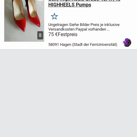
HIGHHEELS Pumps
Merken
Ungetragen
Siehe Bilder
Preis je inklusive
Versandkosten
Paypal vorhanden
Privatverkauf
75 €
Festpreis
Keine Rücknahme
Keine
8
Garantie
58091 Hagen (Stadt der FernUniversität)