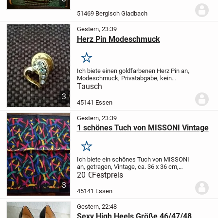
51469 Bergisch Gladbach
Gestern, 23:39
Herz Pin Modeschmuck
Merken
Ich biete einen goldfarbenen Herz Pin an,
Modeschmuck, Privatabgabe, kein
Umtausch, Tierfreier Nichtraucher
Tausch
Haushalt, im Tausch gegen eine Tüte
3
Lachgummi
45141 Essen
Gestern, 23:39
1 schönes Tuch von MISSONI Vintage
Merken
Ich biete ein schönes Tuch von MISSONI
an, getragen, Vintage, ca. 36 x 36 cm,
Tierfreier Nichtraucher Haushalt,
20 €
Festpreis
Privatverkauf, kein Umtausch, Versand
3
möglich
45141 Essen
Gestern, 22:48
Sexy High Heels Größe 46/47/48