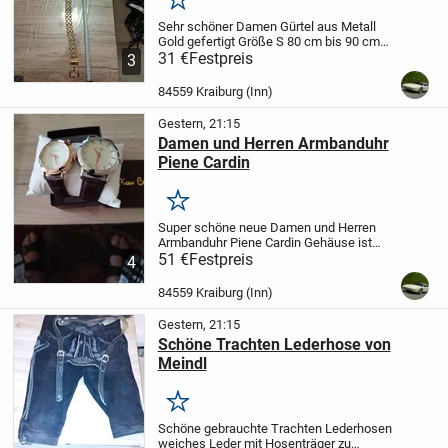
Merken
Sehr schöner Damen Gürtel aus Metall
Gold gefertigt Größe S 80 cm bis 90 cm
Länge und 3 cm Breite sehr gut
31 €
Festpreis
3
verarbeitet zu verkaufen Versand bezahle
ich
Übernehme keine Haftung und auch
84559 Kraiburg (Inn)
keine...
Gestern, 21:15
Damen und Herren Armbanduhr
Piene Cardin
Merken
Super schöne neue Damen und Herren
Armbanduhr Piene Cardin Gehäuse ist
aus Metall Silber mit Leder Band im Set zu
51 €
Festpreis
4
verkaufen Versand bezahle ich
Übernehme keine Haftung und auch keine
84559 Kraiburg (Inn)
Rücknahme und...
Gestern, 21:15
Schöne Trachten Lederhose von
Meindl
Merken
Schöne gebrauchte Trachten Lederhosen
weiches Leder mit Hosenträger zu