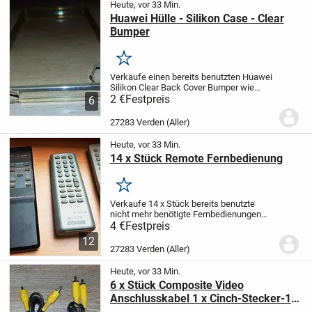
Heute, vor 33 Min.
Huawei Hülle - Silikon Case - Clear
Bumper
Merken
Verkaufe einen bereits benutzten Huawei
Silikon Clear Back Cover Bumper wie
abgebildet. Maße: ca. 14,7 cm Hoch x 7,5
2 €
Festpreis
6
cm Breit
Eigenschaften:
FLEXIBEL &
ELASTISCH: Das TPU Silikoncase ist ein
27283 Verden (Aller)
Back...
Heute, vor 33 Min.
14 x Stück Remote Fernbedienung
Merken
Verkaufe 14 x Stück bereits benutzte
nicht mehr benötigte Fernbedienungen
ohne Batterien wie abgebildet. Geeignet
4 €
Festpreis
für Audio und Video / Sat Bereich.
12
Panasonic , Sony, 2 x Samsung, Terratec,
27283 Verden (Aller)
Tamashi,...
Heute, vor 33 Min.
6 x Stück Composite Video
Anschlusskabel 1 x Cinch-Stecker-1 x
Cinch-Stecker