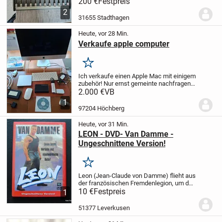
1202. Die Geräte sind einwandfrei und in
200 €
Festpreis
einem sehr guten Zustand. Ich benötige
2
sie aber nicht mehr. Pro Gerät möchte ich
31655 Stadthagen
einen...
Heute, vor 28 Min.
Verkaufe apple computer
Merken
Ich verkaufe einen Apple Mac mit einigem
zubehör! Nur ernst gemeinte nachfragen!
Alle anfragen,werden beantwortet!
2.000 €
VB
1
97204 Höchberg
Heute, vor 31 Min.
LEON - DVD- Van Damme -
Ungeschnittene Version!
Merken
Leon (Jean-Claude von Damme) flieht aus
der französischen Fremdenlegion, um den
Tod seines Bruders zu rächen, der von
10 €
Festpreis
1
Drogendealern brutal ermordet wurde. Im
New Yorker Frachthafen angekommen,
51377 Leverkusen
gerät...