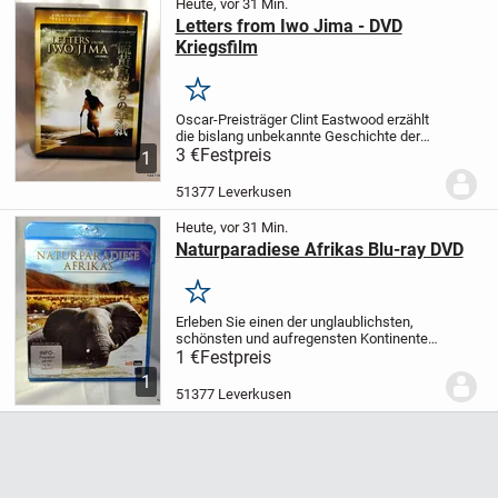
Heute, vor 31 Min.
Letters from Iwo Jima - DVD
Kriegsfilm
Merken
Oscar-Preisträger Clint Eastwood erzählt
die bislang unbekannte Geschichte der
japanischen Soldaten, die ihr Heimatland
3 €
Festpreis
1
gegen die amerikanischen Angreifer
während des zweiten Weltkrieges
51377 Leverkusen
verteidigten....
Heute, vor 31 Min.
Naturparadiese Afrikas Blu-ray DVD
Merken
Erleben Sie einen der unglaublichsten,
schönsten und aufregensten Kontinente
unserer Erde.
Episode 1: Nambia
Episode
1 €
Festpreis
2: Ngorongoro
Episode 3: Okavango
1
Episode 4: Sambesi
Laufzeit: ca. 172...
51377 Leverkusen