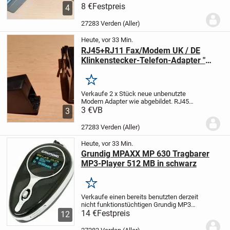
Telefon inklusive Netzteil und
8 €
Festpreis
4
Telefonbuchsen Kabel, wie abgebildet.
Gebrauchte Ladeschale für ein Audioline
27283 Verden (Aller)
DECT 5100...
Heute, vor 33 Min.
RJ45+RJ11 Fax/Modem UK / DE
Klinkenstecker-Telefon-Adapter "
NEU "
Merken
Verkaufe 2 x Stück neue unbenutzte
Modem Adapter wie abgebildet. RJ45
Crossover Adapter Stecker um Anrufe aus
3 €
VB
3
anderen Telefonnetzen zu empfangen.
RJ-11 TAEN TAE-N Telefon Fax Adapter
27283 Verden (Aller)
Stecker auf RJ11...
Heute, vor 33 Min.
Grundig MPAXX MP 630 Tragbarer
MP3-Player 512 MB in schwarz
Merken
Verkaufe einen bereits benutzten derzeit
nicht funktionstüchtigen Grundig MP3
Player wie abgebildet. Denke das der
14 €
Festpreis
12
Akku nicht mehr ladbar ist, da das Gerät
zuletzt noch einwandfrei funktionierte