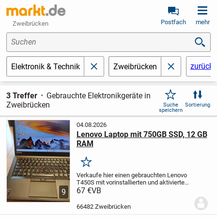
Postfach
mehr
Zweibrücken
Suchen
zurücks
Elektronik & Technik
Zweibrücken
schließen
schließen
3 Treffer
Gebrauchte Elektronikgeräte in
Zweibrücken
Suche
Sortierung
speichern
04.08.2026
Lenovo Laptop mit 750GB SSD, 12 GB
RAM
Merken
Verkaufe hier einen gebrauchten Lenovo
T450S mit vorinstallierten und aktivierten
Windows 11.
67 €
VB
Der Laptop hat folgende
9
Merkmale :
- 14 Zoll (Auflösung
1920x1080)
- Intel Prozessor mit 2,60 GHz
66482 Zweibrücken
(Intel...