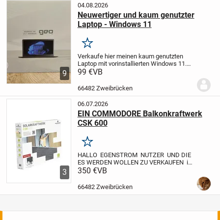
04.08.2026
Neuwertiger und kaum genutzter
Laptop - Windows 11
Merken
Verkaufe hier meinen kaum genutzten
Laptop mit vorinstallierten Windows 11.
Das Geobook 140 hat höchstens zehn
99 €
VB
9
Betriebsstunden hinter sich.
Der Laptop
hat folgende Merkmale :
- 14 Zoll
- Intel...
66482 Zweibrücken
06.07.2026
EIN COMMODORE Balkonkraftwerk
CSK 600
Merken
HALLO EGENSTROM NUTZER UND DIE
ES WERDEN WOLLEN
ZU VERKAUFEN ist
ein COMMODORE Balkonkraftwerk CSK
350 €
VB
3
600 mit flexiblen Solarzellen : Das
Balkonkraftwerk besteht aus 4 flexiblen
66482 Zweibrücken
Solarmodulen...