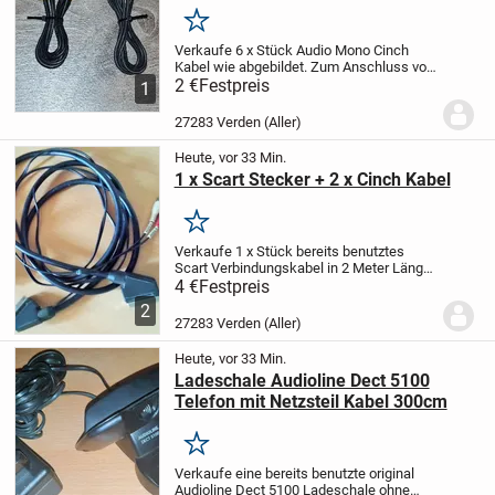
Merken
Verkaufe 6 x Stück Audio Mono Cinch
Kabel wie abgebildet. Zum Anschluss von
z.B. Dolby Surround Anlagen,
2 €
Festpreis
1
Lautsprecher oder Subwoofer, DVD
Playern Videorecordern, Digital Audio
27283 Verden (Aller)
Dolby Digital/DTS,...
Heute, vor 33 Min.
1 x Scart Stecker + 2 x Cinch Kabel
Merken
Verkaufe 1 x Stück bereits benutztes
Scart Verbindungskabel in 2 Meter Länge
wie abgebildet. Hierbei handelt es sich
4 €
Festpreis
um Audio-Video Kabel, Scart-Stecker auf
2
1 x Scart-Stecker und 2 x Chinch
27283 Verden (Aller)
Stecker....
Heute, vor 33 Min.
Ladeschale Audioline Dect 5100
Telefon mit Netzsteil Kabel 300cm
Merken
Verkaufe eine bereits benutzte original
Audioline Dect 5100 Ladeschale ohne