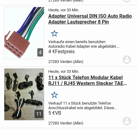
27283 Verden (Aller)
und...
Heute, vor 33 Min.
Adapter Universal DIN ISO Auto Radio
Adapter Lautsprecher 8 Pin
Merken
Verkaufe einen bereits benutzten
Autoradio Kabel Adapter wie abgebildet.
Beschreibung:
4 €
Festpreis
- Voll Belegt
- Kompatibel
4
mit JVC, Panasonic, Alpine, Kenwood
Radios usw.
- Kompatibel mit jedem
27283 Verden (Aller)
Auto...
Heute, vor 33 Min.
11 x Stück Telefon Modular Kabel
RJ11 / RJ45 Western Stecker TAE
F/N ISDN,DSL Stecker ISDN, DSL
Merken
Verkauf 11 x Stück benutzte Telefon
Anschlusskabel wie abgebildet. Diese
Kabel sind geeignet für den Anschluss
5 €
VB
11
von Telefonen an die
Telefondose.Telefonkabel Codierung: F /
27283 Verden (Aller)
N, TAE F oder TAE N Stecker...