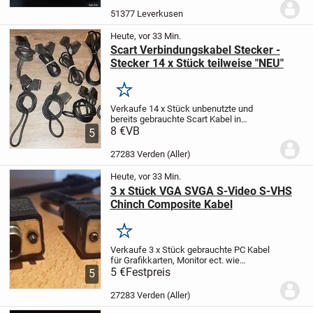
James T. Kirk, mittlerweile im...
51377 Leverkusen
Heute, vor 33 Min.
Scart Verbindungskabel Stecker -
Stecker 14 x Stück teilweise "NEU"
Merken
Verkaufe 14 x Stück unbenutzte und
bereits gebrauchte Scart Kabel in
schwarz 21-POLIG Vollbelegung EURO-
8 €
VB
5
AV TV wie abgebildet. Ideal zur
Verbindung von Audio- und Video-Geräten
27283 Verden (Aller)
mit Scart-Anschluss...
Heute, vor 33 Min.
3 x Stück VGA SVGA S-Video S-VHS
Chinch Composite Kabel
Merken
Verkaufe 3 x Stück gebrauchte PC Kabel
für Grafikkarten, Monitor ect. wie
abgebildet. VGA SVGA S-Video S-VHS
5 €
Festpreis
5
Chinch Verbindungen voll Abgeschirmt
von ca. 30 cm Länge und 9 mm
27283 Verden (Aller)
Kabeldurchmesser....