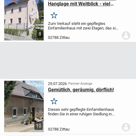
Hanglage mit Weitblick - viel
Potenzial zur individuellen Gestaltung
Merken
Zum Verkauf steht ein gepflegtes
Einfamilienhaus mit zwei Etagen, das sich
in attraktiver Hanglage befindet und einen
8
wunderschönen Weitblick bietet. Das
02788 Zittau
Grundstück überzeugt durch seine ruhige
Lage...
25.07.2026
Partner-Anzeige
Gemütlich, geräumig, dörflich!
Merken
Dieses sehr gepflegte Einfamilienhaus
finden Sie in einer ruhigen Siedlung in
Dittelsdorf, unweit der Stadt Zittau. Das
Objekt ist in den vergangenen Jahren
10
bereits schrittweise modernisiert
02788 Zittau
worden...