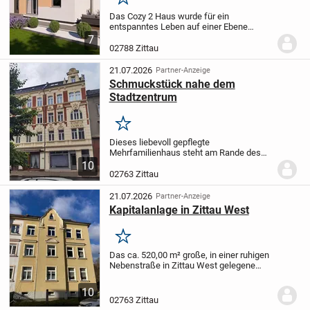
Merken
Das Cozy 2 Haus wurde für ein
entspanntes Leben auf einer Ebene
konzipiert und bietet Ihnen ein
7
einladendes Wohngefühl. Der offene
02788 Zittau
Wohn- und Essbereich öffnet sich direkt
zum Garten, so dass Sie die...
21.07.2026
Partner-Anzeige
Schmuckstück nahe dem
Stadtzentrum
Merken
Dieses liebevoll gepflegte
Mehrfamilienhaus steht am Rande des
historischen Stadtzentrums von Zittau.
10
Drei schöne, knapp 70m² große
02763 Zittau
Etagenwohnungen mit Wohnküche,
Wohnzimmer, Schlafzimmer und Bad...
21.07.2026
Partner-Anzeige
Kapitalanlage in Zittau West
Merken
Das ca. 520,00 m² große, in einer ruhigen
Nebenstraße in Zittau West gelegene
Grundstück beherberg insgesamt 7
Wohneinheiten mit ca. 411,00 m²
10
Wohnfläche. Alle 7 Wohnungen, davon 6 x
02763 Zittau
2 – Raumwohnung...