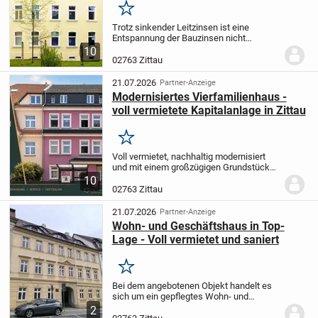
Merken
Trotz sinkender Leitzinsen ist eine
Entspannung der Bauzinsen nicht
absehbar. Daher bietet dieses Angebot
10
eine gute Möglichkeit Eigentum zu
02763 Zittau
erwerben und gleichzeitig durch
Steuerersparnisse mehr...
21.07.2026
Partner-Anzeige
Modernisiertes Vierfamilienhaus -
voll vermietete Kapitalanlage in Zittau
Merken
Voll vermietet, nachhaltig modernisiert
und mit einem großzügigen Grundstück
ausgestattet - dieses gepflegte
10
Vierfamilienhaus bietet Kapitalanlegern
02763 Zittau
eine attraktive Gelegenheit zum Erwerb
einer...
21.07.2026
Partner-Anzeige
Wohn- und Geschäftshaus in Top-
Lage - Voll vermietet und saniert
Merken
Bei dem angebotenen Objekt handelt es
sich um ein gepflegtes Wohn- und
Geschäftshaus in zentraler Lage. Die
2
Immobilie umfasst insgesamt 9