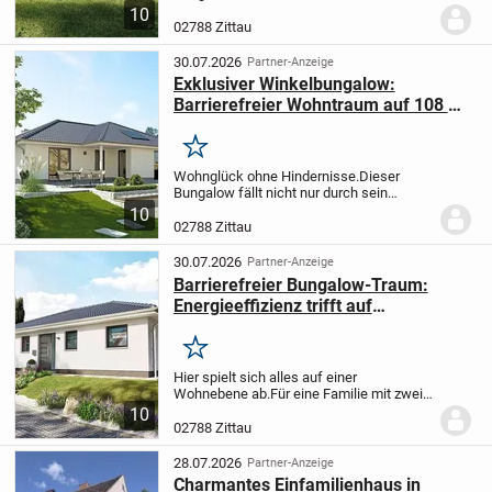
übersichtlich auf einer Ebene. Er hat in
10
gewisser Weise das Flair eines
02788 Zittau
Urlaubsdomizils, so wird jeder Tag zu
Hause ein Genuss.
Town &...
30.07.2026
Partner-Anzeige
Exklusiver Winkelbungalow:
Barrierefreier Wohntraum auf 108 m²
mit modernstem Energiekonzept
Merken
Wohnglück ohne Hindernisse.
Dieser
Bungalow fällt nicht nur durch sein
charmantes Design auf. Die markante
10
Winkelform ermöglicht auch einen
02788 Zittau
variablen Grundriss. Die besondere
Raumanordnung des...
30.07.2026
Partner-Anzeige
Barrierefreier Bungalow-Traum:
Energieeffizienz trifft auf
großzügiges Wohnen
Merken
Hier spielt sich alles auf einer
Wohnebene ab.
Für eine Familie mit zwei
Kindern ist der Bungalow 110 ein ideales
10
Zuhause. Er bietet ein gemütliches
02788 Zittau
Wohnzimmer mit Essbereich, ein
geräumiges...
28.07.2026
Partner-Anzeige
Charmantes Einfamilienhaus in