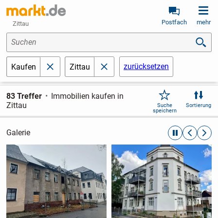
Postfach
mehr
Zittau
Suchen
zurücksetzen
Kaufen
Zittau
schließen
schließen
83 Treffer
Immobilien kaufen in
Zittau
Suche
Sortierung
speichern
Galerie
automatische R
zurückblät
weite