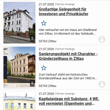
21.07.2026
Partner-Anzeige
Großartige Gelegenheit für
Investoren und Privatkäufer
Merken
Hier verkaufen wir ein Haus am Stadtrand
von Zittau. Im Moment ist das Gebäude
voll vermietet. Die Wohnungen sind mit
5
jeweils 4 Zimmern und / oder
02763 Zittau
Wintergarten, Loggia und Balkon
ausgestattet.
Im...
21.07.2026
Partner-Anzeige
Sanierungsobjekt mit Charakter -
Gründerzeithaus in Zittau
Merken
Zum Verkauf steht ein historisches
Gründerzeithaus aus der Zeit um 1900 in
zentraler Lage von Zittau. Die Immobilie
9
befindet sich in der Lessingstraße, nur
02763 Zittau
wenige Gehminuten vom Bahnhof sowie
von der...
21.07.2026
Partner-Anzeige
Kapitalanlage mit Substanz: 4 WE,
voll vermietet (Eigenheim und
Renditeobjekt)