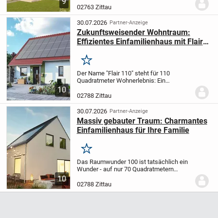
9
einem Badezimmer und zusätzlichem
02763 Zittau
Gäste-WC - ideal für Familien oder Paare
-
Hausplanung...
30.07.2026
Partner-Anzeige
Zukunftsweisender Wohntraum:
Effizientes Einfamilienhaus mit Flair
in Massivbauweise
Merken
Der Name "Flair 110" steht für 110
Quadratmeter Wohnerlebnis: Ein
Blickfang sind die bodentiefen Fenster,
10
die den Wohnbereich mit viel Licht
02788 Zittau
durchfluten. Hell, gemütlich und weitläufig
- genügend Raum...
30.07.2026
Partner-Anzeige
Massiv gebauter Traum: Charmantes
Einfamilienhaus für Ihre Familie
Merken
Das Raumwunder 100 ist tatsächlich ein
Wunder - auf nur 70 Quadratmetern
Grundfläche zaubert es ca. 100
10
Quadratmeter Wohnfläche. Wohnfläche,
02788 Zittau
die sich sehen lassen kann:
lichtdurchflutete, freundliche...