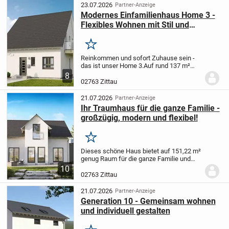
23.07.2026
Partner-Anzeige
Modernes Einfamilienhaus Home 3 -
Flexibles Wohnen mit Stil und
Komfort
Merken
Reinkommen und sofort Zuhause sein -
das ist unser Home 3.
Auf rund 137 m²
erwartet Dich ein modernes
8
Einfamilienhaus voller Leben und
02763 Zittau
Möglichkeiten. Schon beim Betreten
spürst Du die Großzügigkeit...
21.07.2026
Partner-Anzeige
Ihr Traumhaus für die ganze Familie -
großzügig, modern und flexibel!
Merken
Dieses schöne Haus bietet auf 151,22 m²
genug Raum für die ganze Familie und
darüber hinaus noch jede Menge Platz für
10
Freunde und Besucher. Auch ein
02763 Zittau
Arbeitszimmer kann integriert werden,
sodass du die...
21.07.2026
Partner-Anzeige
Generation 10 - Gemeinsam wohnen
und individuell gestalten