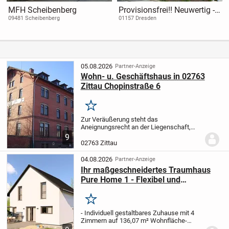
MFH Scheibenberg
Provisionsfrei!! Neuwertig -
vollständig renovierte 3
09481 Scheibenberg
01157 Dresden
Raumwohnung mit Balkon
und Blick über die Stadt.
05.08.2026
Partner-Anzeige
Wohn- u. Geschäftshaus in 02763
Zittau Chopinstraße 6
Merken
Zur Veräußerung steht das
Aneignungsrecht an der Liegenschaft,
welche aus dem Flurstück Nr. 1905/8 der
9
Gemarkung Zittau mit einer Fläche von
02763 Zittau
451m² besteht. Das Grundstück ist
bebaut mit einem...
04.08.2026
Partner-Anzeige
Ihr maßgeschneidertes Traumhaus
Pure Home 1 - Flexibel und
nachhaltig
Merken
- Individuell gestaltbares Zuhause mit 4
Zimmern auf 136,07 m² Wohnfläche
-
Zwei Etagen mit drei Schlafzimmern,