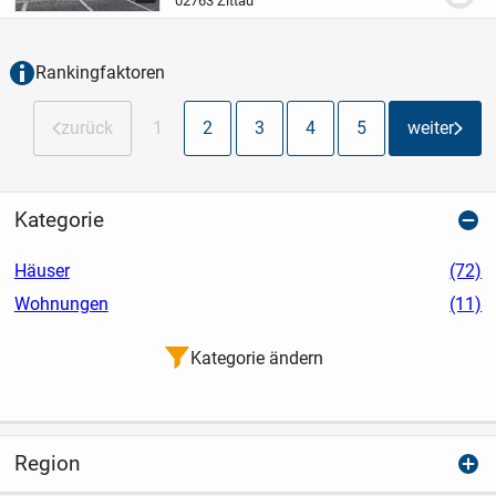
02763 Zittau
Wohneinheiten sowie 3
Gewerbeeinheiten und ist vollständig...
Rankingfaktoren
zurück
1
2
3
4
5
weiter
Kategorie
Häuser
(72)
Wohnungen
(11)
Kategorie ändern
Region