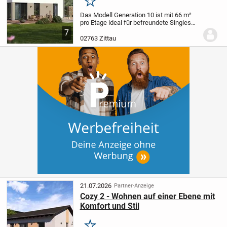
Merken
Das Modell Generation 10 ist mit 66 m²
pro Etage ideal für befreundete Singles
oder Paare, die sich den Wunsch nach
7
einem gemeinsamen Zuhause erfüllen
02763 Zittau
wollen. Beide Wohnungen sind ähnlich
aufgeteilt...
21.07.2026
Partner-Anzeige
Cozy 2 - Wohnen auf einer Ebene mit
Komfort und Stil