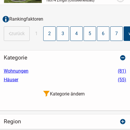
18374 Zingst (Ostseeheilbad)
neues Ferienhaus entstehen.
Projektiert
ist unweit des...
Rankingfaktoren
zurück
1
2
3
4
5
6
7
Kategorie
Wohnungen
(81)
Häuser
(55)
Kategorie ändern
Region