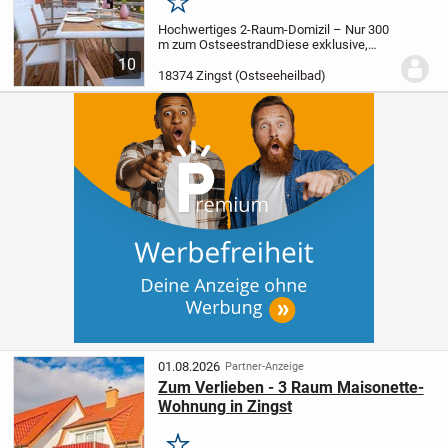
Merken
Hochwertiges 2-Raum-Domizil – Nur 300
m zum Ostseestrand
Diese exklusive,
optimal geschnittene 2-Raum-
10
Eigentumswohnung im Dachgeschoss
18374 Zingst (Ostseeheilbad)
eines gepflegten Wohnhauses vereint
modernen Wohnkomfort mit der...
01.08.2026
Partner-Anzeige
Zum Verlieben - 3 Raum Maisonette-
Wohnung in Zingst