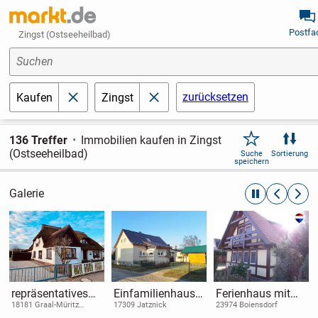
Postfa
Zingst (Ostseeheilbad)
Suchen
zurücksetzen
Kaufen
Zingst
schließen
schließen
136 Treffer
Immobilien kaufen in Zingst
(Ostseeheilbad)
Suche
Sortierung
speichern
Galerie
automatische R
zurückblät
weite
repräsentatives
Einfamilienhaus,
Ferienhaus mit
Kapitänshaus mit
Garage,
optimaler Lage -
18181 Graal-Müritz
17309 Jatznick
23974 Boiensdorf
(Ostseeheilbad)