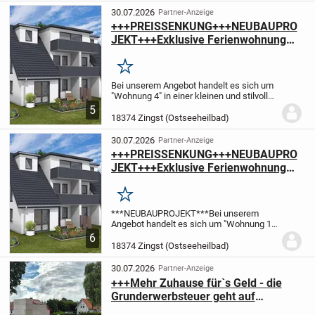
Rundumbalkon mit direktem...
30.07.2026
Partner-Anzeige
+++PREISSENKUNG+++NEUBAUPRO
JEKT+++Exklusive Ferienwohnung
mit Balkon im Ostseebad Zingst
Merken
Bei unserem Angebot handelt es sich um
"Wohnung 4" in einer kleinen und stilvollen
Wohnanlage mit jeweils 5
5
Ferienwohnungen. Die modern und
18374 Zingst (Ostseeheilbad)
hochwertig ausgestatteten 2
Raumwohnungen haben eine...
30.07.2026
Partner-Anzeige
+++PREISSENKUNG+++NEUBAUPRO
JEKT+++Exklusive Ferienwohnung
mit Terrasse und Garten im
Ostseebad Zingst
Merken
***NEUBAUPROJEKT***
Bei unserem
Angebot handelt es sich um "Wohnung 1"
in einer kleinen und stilvollen Wohnanlage
6
mit jeweils 5 Ferienwohnungen. Die
18374 Zingst (Ostseeheilbad)
modern und hochwertig ausgestatteten 2
Raumwohnung...
30.07.2026
Partner-Anzeige
+++Mehr Zuhause für`s Geld - die
Grunderwerbsteuer geht auf
uns+++Exklusive Eigentumswohnung