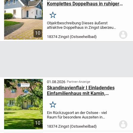
Komplettes Doppelhaus in ruhiger
Lage von Zingst
Merken
Objektbeschreibung Dieses äußerst
attraktive Doppelhaus in Zingst überzeugt
durch modernen Wohnkomfort, eine
10
harmonisch durchdachte Raumaufteilung
18374 Zingst (Ostseeheilbad)
sowie eine besonders ruhige und
begehrte Wohnlage.
D...
01.08.2026
Partner-Anzeige
Skandinavienflair I Einladendes
Einfamilienhaus mit Kamin,
Wintergarten und großem Gartenidyll
Merken
Ein Rückzugsort an der Ostsee - viel
Raum für besondere Auszeiten in
Zingst
Ankommen, durchatmen und die
10
besondere Atmosphäre der Ostsee
18374 Zingst (Ostseeheilbad)
genießen: Dieses charmante