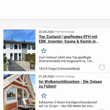
Einliegerferienwo
Nebengebäude
Ostsee und Natur
hnung unter Reet,
und ...
in greifbarer Nähe
ca. 1424 m²
Grundstück
03.08.2026
Partner-Anzeige
Top Zustand ! gepflegtes EFH mit
EBK, Inventar, Sauna & Kamin in
ruhiger Ortslage von Zingst
Merken
Zum Verkauf steht eine Top gepflegte
Wohnimmobilie mit insgesamt ca. 120 m²
Wohnfläche & 4 Zimmer. (Hauptwohnsitz
9
oder Ferienvermietung möglich)
Das Haus
18374 Zingst (Ostseeheilbad)
wurde seit 2015 nur zur
Ferienvermietung...
01.08.2026
Partner-Anzeige
Im Wolkenschlösschen - Die Ostsee
zu Füßen!
Merken
Exklusives 3-Raum-Dachgeschossdomizil
auf ca. 63 qm – Nur 300 Meter bis zum
Ostseestrand !
Diese hochwertige