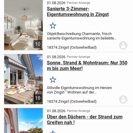
Einfamilienhaus in Zingst bietet...
01.08.2026
Partner-Anzeige
Sanierte 3-Zimmer-
Eigentumswohnung in Zingst
Merken
Objektbeschreibung Charmante, frisch
sanierte Eigentumswohnung im beliebten
Ostseeheilbad Zingst
Diese attraktive
10
Eigentumswohnung im 2. Obergeschoss
18374 Zingst (Ostseeheilbad)
eines gepflegten Mehrfamilienhauses
vereint...
01.08.2026
Partner-Anzeige
Sonne, Strand & Wohntraum: Nur 350
m bis zum Meer!
Merken
Stilvolle Eigentumswohnung im Herzen
von Zingst " Wohnen auf der
Sonnenseite"
Diese exklusive, ca. 66 m²
10
große Maisonette-Wohnung im 1.
18374 Zingst (Ostseeheilbad)
Obergeschoss eines gepflegten Wohn-
und Geschäftshauses vereint...
01.08.2026
Partner-Anzeige
Über den Dächern - der Strand zum
Greifen nah !