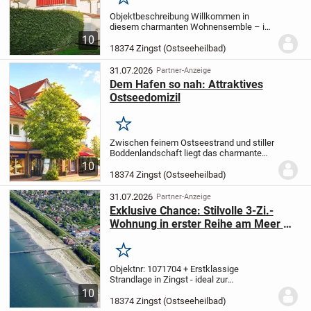
Merken
Objektbeschreibung Willkommen in
diesem charmanten Wohnensemble – im
Herzen des Ostseeheilbades Zingst.
Hier
10
genießen Sie die geschützte Lage einer
18374 Zingst (Ostseeheilbad)
ruhigen Seitenstraße, während Strand,
Ortszentrum...
31.07.2026
Partner-Anzeige
Dem Hafen so nah: Attraktives
Ostseedomizil
Merken
Zwischen feinem Ostseestrand und stiller
Boddenlandschaft liegt das charmante
Ostseeheilbad Zingst – ein Ort, an dem
10
das Rauschen der Wellen zum Alltag
18374 Zingst (Ostseeheilbad)
gehört und salzige Meeresluft die Sinne
belebt....
31.07.2026
Partner-Anzeige
Exklusive Chance: Stilvolle 3-Zi.-
Wohnung in erster Reihe am Meer mit
Eckbalkon und Ostseeblick
Merken
Objektnr: 1071704
+ Erstklassige
Strandlage in Zingst - ideal zur
Vermietung und Eigennutzung, bequem
10
per Personenaufzug erreichbar
+
18374 Zingst (Ostseeheilbad)
Besonderes Highlight ist der große