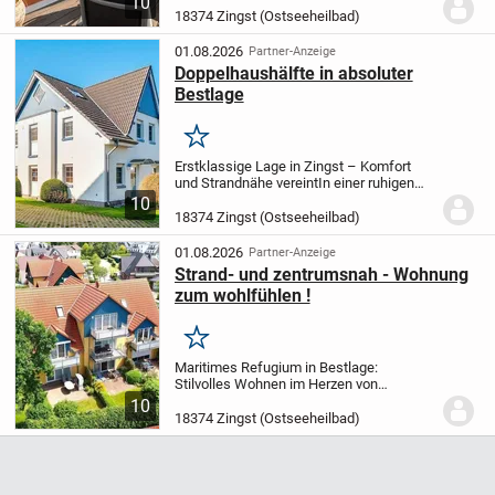
10
Dachgeschosswohnung vereint
18374 Zingst (Ostseeheilbad)
modernen Wohnkomfort, eine
erstklassige Lage und eine...
01.08.2026
Partner-Anzeige
Doppelhaushälfte in absoluter
Bestlage
Merken
Erstklassige Lage in Zingst – Komfort
und Strandnähe vereint
In einer ruhigen
und dennoch zentralen Wohnlage in der
10
Störtebekerstraße des Ostseeheilbades
18374 Zingst (Ostseeheilbad)
Zingst befindet sich diese gepflegte...
01.08.2026
Partner-Anzeige
Strand- und zentrumsnah - Wohnung
zum wohlfühlen !
Merken
Maritimes Refugium in Bestlage:
Stilvolles Wohnen im Herzen von
Zingst
Diese optimal geschnittene 3-
10
Raum-Eigentumswohnung im ersten
18374 Zingst (Ostseeheilbad)
Obergeschoss eines gepflegten
Wohnhauses vereint praktischen...