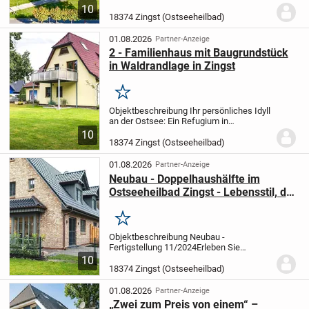
seltene Gelegenheit, eine echte
10
Küstenidylle in unschlagbarer Lage zu
18374 Zingst (Ostseeheilbad)
erwerben.
Sie...
01.08.2026
Partner-Anzeige
2 - Familienhaus mit Baugrundstück
in Waldrandlage in Zingst
Merken
Objektbeschreibung Ihr persönliches Idyll
an der Ostsee: Ein Refugium in
Zingst
Suchen Sie nicht nur ein Haus,
10
sondern ein Zuhause, das mit Herz und
18374 Zingst (Ostseeheilbad)
Seele gestaltet wurde? Ein Ort, der
Wohnkomfort...
01.08.2026
Partner-Anzeige
Neubau - Doppelhaushälfte im
Ostseeheilbad Zingst - Lebensstil, der
begeistert!
Merken
Objektbeschreibung Neubau -
Fertigstellung 11/2024
Erleben Sie
exklusives Wohnen inmitten der Natur.
10
Eine atemberaubende Doppelhaushälfte
18374 Zingst (Ostseeheilbad)
in bester Lage von Zingst vereint zeitlosen
Charme mit...
01.08.2026
Partner-Anzeige
„Zwei zum Preis von einem“ –