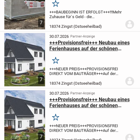
mit Terrasse im Ostseebad Zingst zu
Merken
verkaufen
+++BAUBEGINN IST ERFOLGT+++
!!!Mehr
Zuhause für`s Geld - die
Grunderwerbsteuer geht auf uns!!!
Bei
7
unserem Angebot handelt es sich um
18374 Zingst (Ostseeheilbad)
"Wohnung 2" in einer kleinen und stilvollen
Wohnanlage mit...
30.07.2026
Partner-Anzeige
+++Provisionsfrei+++ Neubau eines
Ferienhauses auf der schönen
Halbinsel Darß in Strandnähe von
Zingst
Merken
+++NEUER PREIS+++PROVISIONSFREI
DIREKT VOM BAUTRÄGER+++
Auf der
beliebten Halbinsel Darß, in dem
7
wunderschönen Seebad Zingst könnte Ihr
18374 Zingst (Ostseeheilbad)
neues Ferienhaus entstehen.
Projektiert
ist unweit des...
30.07.2026
Partner-Anzeige
+++Provisionsfrei+++ Neubau eines
Ferienhauses auf der schönen
Halbinsel Darß in Strandnähe von
Zingst
Merken
+++NEUER PREIS+++PROVISIONSFREI
DIREKT VOM BAUTRÄGER+++
Auf der
beliebten Halbinsel Darß, in dem
7
wunderschönen Seebad Zingst könnte Ihr