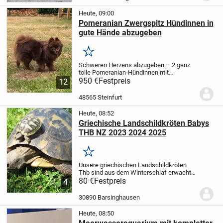
umziehen.
Die Mutter ist ein...
Heute, 09:00
Pomeranian Zwergspitz Hündinnen in
gute Hände abzugeben
Merken
Schweren Herzens abzugeben – 2 ganz
tolle Pomeranian-Hündinnen mit
Ahnentafel
950 €
Festpreis
Aus persönlichen Gründen
12
müssen wir uns schweren Herzens von
unseren beiden wundervollen
48565 Steinfurt
Pomeranian-Hündinnen trennen. Da...
Heute, 08:52
Griechische Landschildkröten Babys
THB NZ 2023 2024 2025
Merken
Unsere griechischen Landschildkröten
Thb sind aus dem Winterschlaf erwacht
und putzmunter.
80 €
Festpreis
Wir haben Nachzuchten
4
von 2025, 2024, 2023 abzugeben.
Unsere
Schildkröten leben alle im Freiland.
Citis-
30890 Barsinghausen
Besch...
Heute, 08:50