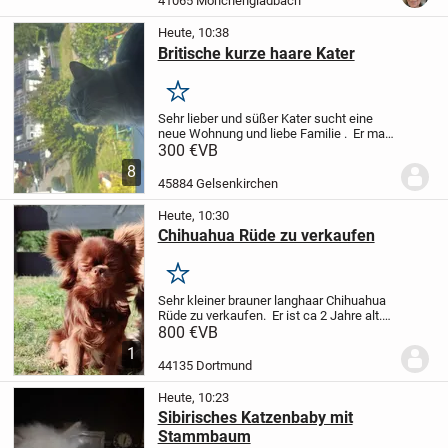
41065 Mönchengladbach
andere...
Heute, 10:38
Britische kurze haare Kater
Merken
Sehr lieber und süßer Kater sucht eine
neue Wohnung und liebe Familie .
Er mag
sehr kuscheln und spielen , zu den
300 €
VB
Fremden ist auch sehr lieb und süß
Grund
8
der Abgabe ist ein geborenes Baby bald
45884 Gelsenkirchen
Heute, 10:30
Chihuahua Rüde zu verkaufen
Merken
Sehr kleiner brauner langhaar Chihuahua
Rüde zu verkaufen. Er ist ca 2 Jahre alt.
Er ist gechipt, geimpft und hat eine
800 €
VB
Ahnentafel.
800 Euro VB.
Bei weiteren
1
Fragen bitte schreiben.
44135 Dortmund
Heute, 10:23
Sibirisches Katzenbaby mit
Stammbaum