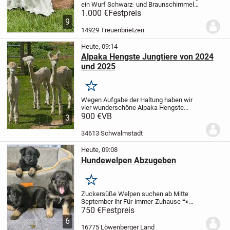
ein Wurf Schwarz- und Braunschimmel
Welpen.
1.000 €
Es sind noch zwei
Festpreis
Schwarzschimmel Rüden
9
abzugeben.
Mutter: Hanna vom
14929 Treuenbrietzen
Bischhofstein VJP, HZP, VGP, HD-ED-OCD
frei,...
Heute, 09:14
Alpaka Hengste Jungtiere von 2024
und 2025
Merken
Wegen Aufgabe der Haltung haben wir
vier wunderschöne Alpaka Hengste
abzugeben. Die 3 beigen sind im Juli 24
900 €
VB
3
geboren und der braune Hengst 2025. Die
vier sind sehr lieb und haben ein tolles
34613 Schwalmstadt
Sozialverh...
Heute, 09:08
Hundewelpen Abzugeben
Merken
Zuckersüße Welpen suchen ab Mitte
September ihr Für-immer-Zuhause 🐾
Unsere bezaubernden Welpen, geboren
750 €
Festpreis
am 09.06.2026, dürfen ab Mitte
6
September in liebevolle Familien
16775 Löwenberger Land