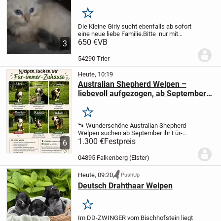
Merken
Die Kleine Girly sucht ebenfalls ab sofort
eine neue liebe Familie.Bitte nur mit
bereits vorhandener Katzenfreundin. Die
650 €
VB
3
kleine Neva Masquarade Girly hat die tolle
Farbe blue-tabby-point und ist...
54290 Trier
Heute, 10:19
Australian Shepherd Welpen –
liebevoll aufgezogen, ab September
bereit für den Auszug
Merken
🐾 Wunderschöne Australian Shepherd
Welpen suchen ab September ihr Für-
immer-Zuhause 🏡❤️
1.300 €
Festpreis
Am 24.06. hat unser
6
liebevoll aufgezogener Australian
Shepherd-Nachwuchs das Licht der Welt
04895 Falkenberg (Elster)
erblickt. Die...
Heute, 09:20
PushUp
Deutsch Drahthaar Welpen
Merken
Im DD-ZWINGER vom Bischhofstein liegt