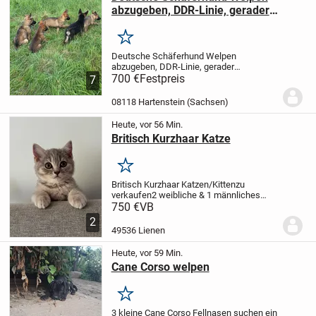
abzugeben, DDR-Linie, gerader
Rücken, 700 €
Merken
Deutsche Schäferhund Welpen
abzugeben, DDR-Linie, gerader
Rücken
700 €
Festpreis
Wurf aus Mitte Mai 2026
Rüden
7
und Hündinnen
geimpft und
entwurmt
kinderfreundlich und
08118 Hartenstein (Sachsen)
hundeverträglich
beide Elterntiere vor
Ort
Abgabe...
Heute, vor 56 Min.
Britisch Kurzhaar Katze
Merken
Britisch Kurzhaar Katzen/Kitten
zu
verkaufen
2 weibliche & 1 männliches
Kitten
Wir suchen ein liebevolles Zuhause
750 €
VB
für unsere drei wunderschönen Britisch
2
Kurzhaar Kitten.
🐾 2 graue weibliche
49536 Lienen
Kitten
🐾...
Heute, vor 59 Min.
Cane Corso welpen
Merken
3 kleine Cane Corso Fellnasen suchen ein