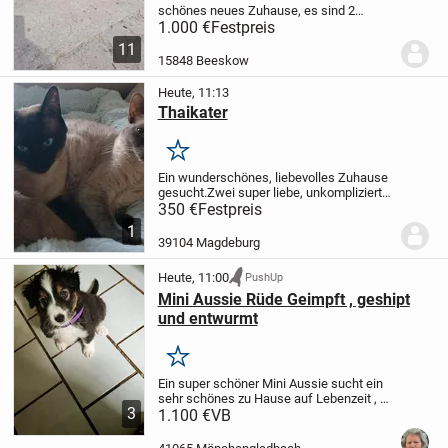
schönes neues Zuhause, es sind 2
Weibchen und 1 Männchen sie sind alle
1.000 €
Festpreis
schwarz weiß und wurden am 15.2.2026
11
geboren, bei Angabe sind sie vollständig
15848 Beeskow
geimpft,...
Heute, 11:13
Thaikater
Merken
Ein wunderschönes, liebevolles Zuhause
gesucht.
Zwei super liebe, unkomplizierte
und ruhige, kastrierte, Thaikater (5J.,
350 €
Festpreis
grundimmunisiert) suchen ein
1
gemeinsames, neues Zuhause. Beide
39104 Magdeburg
sind Wohnungska...
Heute, 11:00
PushUp
Mini Aussie Rüde Geimpft , geshipt
und entwurmt
Merken
Ein super schöner Mini Aussie sucht ein
sehr schönes zu Hause auf Lebenzeit , es
3
ist ein Rüde und ist mit Mutter und
1.100 €
VB
Kameraden auf gewachsen
und hat ein
gutes Wesen , er mag Kinder und auch