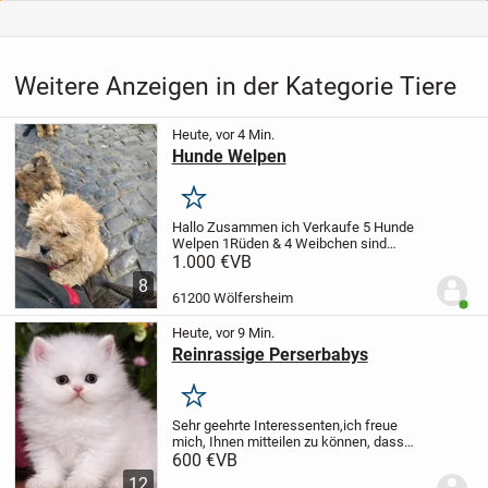
Weitere Anzeigen in der Kategorie Tiere
Heute, vor 4 Min.
Hunde Welpen
Merken
Hallo Zusammen ich Verkaufe 5 Hunde
Welpen 1Rüden & 4 Weibchen sind
02.05.2026 geboren die Mutter Pudel
1.000 €
VB
Rüde Mops Nur an Guten Händen so Der
8
Rüde ist beige und die anderen 4 sind
61200 Wölfersheim
Benut
Weibchen
Heute, vor 9 Min.
Reinrassige Perserbabys
Merken
Sehr geehrte Interessenten,
ich freue
mich, Ihnen mitteilen zu können, dass
eine reinrassige Perser Katze zum
600 €
VB
Verkauf steht. Sie wurde am
12