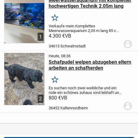
Meerwasseraquarium mit kompletter
hochwertigen Technik 2,05m lang
Merken
Verkaufe mein Komplettes
Meerwasseraquarium
2,05 m lang 85 cm
tief und 80cm hoch mit Eisengestell und
4.300 €
VB
1
weiß verkleidet von Aquariumbauer Rudi
Schneider
Dazu gehört absolut
34613 Schwalmstadt
hochwertige Technik. Sowie...
Heute, 08:36
Schafpudel welpen abzugeben eltern
arbeiten an schafherden
Merken
Es suchen noch zwei weibliche und ein
rüde ein schönes zuhaus sind lebhaft und
karakter stark eltern arbeiten an grosen
800 €
VB
2
schafherden sie sind schwarz mit etwas
weisen zeichnungen
36452 Kaltennordheim