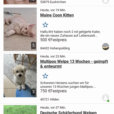
03.07.2026geboren und ist nun bereit, ab
53879 Euskirchen
dem 03.10.2026 in ein...
Heute, vor 19 Min.
Maine Coon Kitten
Merken
Hallo,
Wir haben noch 2 rot getigerte Kater,
die ein neues Zuhause auf Lebenszeit
suchen.
Sie sind am 05.05.2026 geboren
500 €
Festpreis
und dürfen nun in ein neues Zuhause
5
umziehen.
Sie leben in einem
84432 Hohenpolding
Nichtraucher...
Heute, vor 23 Min.
Maltipoo Welpe 13 Wochen - geimpft
& entwurmt
Merken
Schweren Herzens suchen wir für
unseren 13 Wochen jungen Maltipoo-
Rüden ein liebevolles neues Zuhause.
750 €
Festpreis
Er
3
ist ein absolut liebenswerter,
verschmuster und verspielter kleiner Kerl,
40721 Hilden
Benut
der gerne Zeit mit...
Heute, vor 37 Min.
Deutsche Schäferhund Welpen