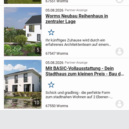
Treppensteigen verzichten möchten. In
67551 Worms
diesem Haus können Sie sich ohne lange
Wege...
05.08.2026
Partner-Anzeige
Worms Neubau Reihenhaus in
zentraler Lage
Merken
Ihr künftiges Zuhause wird durch ein
erfahrenes Architektenteam auf einem
ca. 386 m² großen Grundstück als ein
5
Reihenhaus in bewährter
67547 Worms
Massivbauweise errichtet.
Planungswünsche können noch
05.08.2026
Partner-Anzeige
berücksicht...
Mit BASIC-Vollausstattung - Dein
Stadthaus zum kleinen Preis - Bau dir
ein Zuhause und genieße den
Feierabend auf der Terrasse!
Merken
Schick und gradlinig - die perfekte Form
zum stadtnahen Wohnen auf 2 Ebenen -
ganz ohne Dachschrägen und
10
Komfortverlust.
Viel Raum zum Leben und
67550 Worms
im Obergeschoss eine Ankleide im
Schlafzimmer sowie 2...