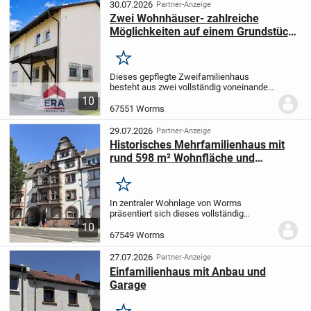
Raum zum...
30.07.2026
Partner-Anzeige
Zwei Wohnhäuser- zahlreiche
Möglichkeiten auf einem Grundstück
in bester Lage von Worms-
Pfeddersheim
Merken
Dieses gepflegte Zweifamilienhaus
besteht aus zwei vollständig voneinander
getrennten Wohneinheiten und überzeugt
10
durch eine großzügige
67551 Worms
Wohnflächenaufteilung sowie eine
durchdachte Raumgestaltung. Das...
29.07.2026
Partner-Anzeige
Historisches Mehrfamilienhaus mit
rund 598 m² Wohnfläche und
umfassendem Entwicklungspotenzial
Merken
In zentraler Wohnlage von Worms
präsentiert sich dieses vollständig
leerstehende Mehrfamilienhaus als
10
außergewöhnliche Gelegenheit für
67549 Worms
Investoren, Projektentwickler und
Bestandshalter.
Das um 1910...
27.07.2026
Partner-Anzeige
Einfamilienhaus mit Anbau und
Garage