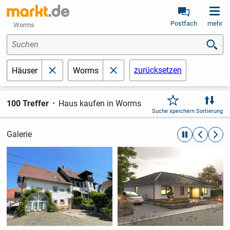
Postfach
mehr
Worms
Suchen
zurücksetzen
Häuser
Worms
schließen
schließen
100 Treffer
Haus kaufen in Worms
Suche speichern
Sortierung
Galerie
automatische R
zurückblät
weite