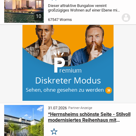
Dieser attraktive Bungalow vereint
großzügiges Wohnen auf einer Ebene mit
moderner Funktionalität und hochwertiger
10
Ausstattung. Dieses projektierte Haus mit
67547 Worms
ca. 136?m² Wohnfläche bietet reichlich...
31.07.2026
Partner-Anzeige
*Herrnsheims schönste Seite - Stilvoll
modernisiertes Reihenhaus mit
Traumgarten & Weinbergblick*
Merken