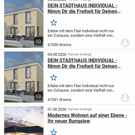
DEIN STADTHAUS INDIVIDUAL -
Nimm Dir die Freiheit für Deinen
persönlichen Haus-Grundriss -
Wohnen und Leben wie es Dir gefällt
Merken
Erlebe mit dem Flair Individual nicht nur
ein Zuhause, sondern eine Vielfalt von
Grundrissen, passend zu deinen
10
Wünschen sowie Bedürfnissen, in einem
67550 Worms
Haus der Zukunft, das Eleganz,
Funktionalität und...
04.08.2026
Partner-Anzeige
DEIN STADTHAUS INDIVIDUAL -
Nimm Dir die Freiheit für Deinen
persönlichen Haus-Grundriss -
Wohnen und Leben wie es Dir gefällt
Merken
Erlebe mit dem Flair Individual nicht nur
ein Zuhause, sondern eine Vielfalt von
Grundrissen, passend zu deinen
10
Wünschen sowie Bedürfnissen, in einem
67551 Worms
Haus der Zukunft, das Eleganz,
Funktionalität und...
01.08.2026
Partner-Anzeige
Modernes Wohnen auf einer Ebene -
Ihr neuer Bungalow
Merken