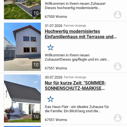
Willkommen in Ihrem neuen Zuhause!
Dieses hochwertig modernisierte
Reihenmittelhaus in begehrter und ruhiger
10
Wohnlage von Worms-Herrnsheim
67550 Worms
überzeugt mit einer gelungenen
Kombination aus zeitgemäßem...
31.07.2026
Partner-Anzeige
Hochwertig modernisiertes
Einfamilienhaus mit Terrasse und
Dachterrasse in Worms-Heppenheim
Merken
Willkommen in Ihrem neuen
Zuhause!
Dieses gepflegte und im Jahr
2026 umfassend modernisierte
10
Einfamilienhaus überzeugt durch seinen
67551 Worms
neuwertigen Zustand, eine durchdachte
Raumaufteilung sowie eine...
30.07.2026
Partner-Anzeige
Nur für kurze Zeit: "SOMMER-
SONNENSCHUTZ-MARKISE
INKLUSIVE" - Bau dein massives
Haus Flair mit Bauplatz & BASIC-
Merken
Vollausstattung zum TOP-PREIS
Das Haus Flair - ein ideales Zuhause für
die Familie: Ein Blickfang sind die
bodentiefen Fenster, die den
10
Wohnbereich mit viel Licht durchfluten.
67551 Worms
Hell, gemütlich und weitläufig - genügend