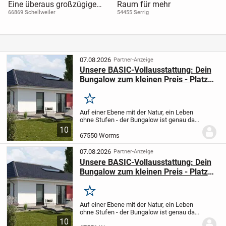
Eine überaus großzügige
Raum für mehr
Liegenschaft mit vielen
66869 Schellweiler
54455 Serrig
Nutzungsmöglichkeiten
07.08.2026
Partner-Anzeige
Unsere BASIC-Vollausstattung: Dein
Bungalow zum kleinen Preis - Platz
für die kleine Familie oder zum
Lebensabend genießen!
Merken
Auf einer Ebene mit der Natur, ein Leben
ohne Stufen - der Bungalow ist genau das
richtige Haus für alle, die auf das
10
Treppensteigen verzichten möchten. In
67550 Worms
diesem Haus können Sie sich ohne lange
Wege...
07.08.2026
Partner-Anzeige
Unsere BASIC-Vollausstattung: Dein
Bungalow zum kleinen Preis - Platz
für die kleine Familie oder zum
Lebensabend genießen!
Merken
Auf einer Ebene mit der Natur, ein Leben
ohne Stufen - der Bungalow ist genau das
richtige Haus für alle, die auf das
10