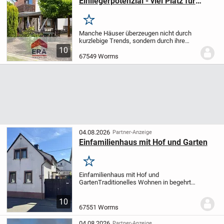
Einliegerpotenzial - viel Platz für
individuelle Wohnkonzepte in
Leiselheim!
Merken
Manche Häuser überzeugen nicht durch
kurzlebige Trends, sondern durch ihre
Substanz, ihren Charakter und die
10
Möglichkeiten, die sie bieten. Dieses
67549 Worms
freistehende Einfamilienhaus aus dem
Jahr 1981...
04.08.2026
Partner-Anzeige
Einfamilienhaus mit Hof und Garten
Merken
Einfamilienhaus mit Hof und
Garten
Traditionelles Wohnen in begehrter
Lage
Dieses Einfamilienhaus befindet
sich in Worms-Weinsheim und bietet auf
10
ca. 128 m² Wohnfläche ein attraktives
67551 Worms
Zuhause für...
04.08.2026
Partner-Anzeige