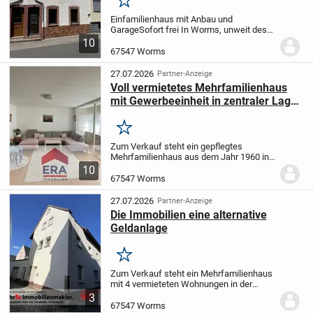
Merken
Einfamilienhaus mit Anbau und
Garage
Sofort frei
In Worms, unweit des
Festplatzes, befindet sich dieses
10
renovierungsbedürftige Wohnhaus mit
67547 Worms
zusätzlichem Apartment als ideale
Gelegenheit für...
27.07.2026
Partner-Anzeige
Voll vermietetes Mehrfamilienhaus
mit Gewerbeeinheit in zentraler Lage
von Worms- zu verkaufen!
Merken
Zum Verkauf steht ein gepflegtes
Mehrfamilienhaus aus dem Jahr 1960 in
zentraler Lage von Worms.
Die Immobilie
10
befindet sich auf einem ca. 459 m²
67547 Worms
großen Grundstück und umfasst
insgesamt sechs...
27.07.2026
Partner-Anzeige
Die Immobilien eine alternative
Geldanlage
Merken
Zum Verkauf steht ein Mehrfamilienhaus
mit 4 vermieteten Wohnungen in der
Wormser Altstadt.
In den letzten Jahren
3
wurde in das Gebäude renoviert und
67547 Worms