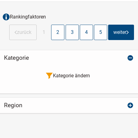
modernisiert.
Um 1900 wurde dieses
charmante...
Rankingfaktoren
zurück
1
2
3
4
5
weiter
Kategorie
Kategorie ändern
Region