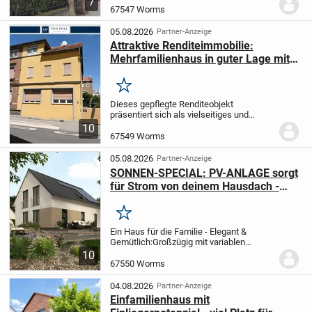
7
Mehrfamilienhaus mit vier vollständig
67547 Worms
vermieteten Wohneinheiten bietet...
05.08.2026
Partner-Anzeige
Attraktive Renditeimmobilie:
Mehrfamilienhaus in guter Lage mit
ca. 5,5 % Bruttorendite
Merken
Dieses gepflegte Renditeobjekt
präsentiert sich als vielseitiges und
krisensicheres Anlagepaket für
10
zukunftsorientierte Investoren. Das
67549 Worms
Immobilien-Ensemble teilt sich
strategisch klug in ein Vorder-...
05.08.2026
Partner-Anzeige
SONNEN-SPECIAL: PV-ANLAGE sorgt
für Strom von deinem Hausdach -
Sofort-Strom schon beim Einzug
Merken
Ein Haus für die Familie - Elegant &
Gemütlich:
Großzügig mit variablen
Grundrissen mit komfortablem Kniestock
10
bietet es Platz zum Leben und Arbeiten (z.
67550 Worms
B. Homeoffice). Ein tolles Bad sowie
eine...
04.08.2026
Partner-Anzeige
Einfamilienhaus mit