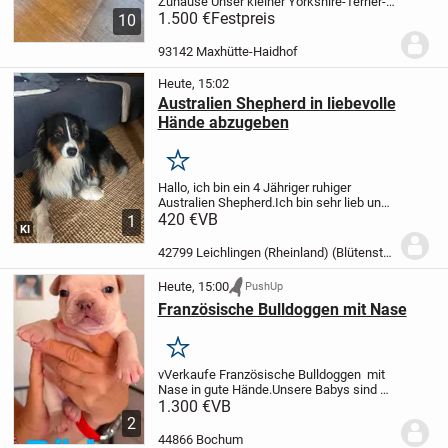
Zuhause
Unser kleiner Yorkshire-Terrier-
Rüde sucht ein liebevolles und
1.500 €
Festpreis
10
verantwortungsbewusstes
Zuhause.
Alter: 11 WochenGewicht:
93142 Maxhütte-Haidhof
aktuell ca. 1,55...
Heute, 15:02
Australien Shepherd in liebevolle
Hände abzugeben
Merken
Hallo, ich bin ein 4 Jähriger ruhiger
Australien Shepherd.Ich bin sehr lieb und
komme mit allen Hunden zurecht. Katzen
420 €
VB
1
KI
und andere Tiere da bin ich voll der
entspannte und laufe nicht hinterher und...
42799 Leichlingen (Rheinland) (Blütenstadt)
Heute, 15:00
PushUp
Französische Bulldoggen mit Nase
Merken
v
Verkaufe Französische Bulldoggen mit
Nase in gute Hände.
Unsere Babys sind an
26.06.26 geboren und ab Gabe
1.300 €
VB
20.09.26
Die Babys kommen aus
2
Deutscher Hausaufzucht .
Die Babys
44866 Bochum