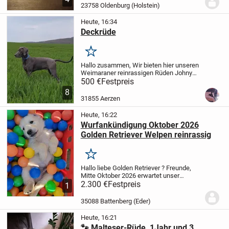
Interesse per Telefon.
23758 Oldenburg (Holstein)
Heute, 16:34
Deckrüde
Merken
Hallo zusammen,
Wir bieten hier unseren
Weimaraner reinrassigen Rüden Johny
als Deckrüden an.Er ist Jung,gesund,
500 €
Festpreis
sportlich und lieb.Er hat 65 cm
8
Schulterhöhe und wiegt 33 kg.Johny ist
31855 Aerzen
ein Ausgebilde...
Heute, 16:22
Wurfankündigung Oktober 2026
Golden Retriever Welpen reinrassig
Merken
Hallo liebe Golden Retriever ? Freunde,
Mitte Oktober 2026 erwartet unser
Goldiemädchen ihren 4. Wurf prächtige
2.300 €
Festpreis
1
Welpen aus der erneuten Verpaarung mit
dem Golden Retriever Deckrüden Fiede.
35088 Battenberg (Eder)
Beide...
Heute, 16:21
🐾 Malteser-Rüde, 1Jahr und 3