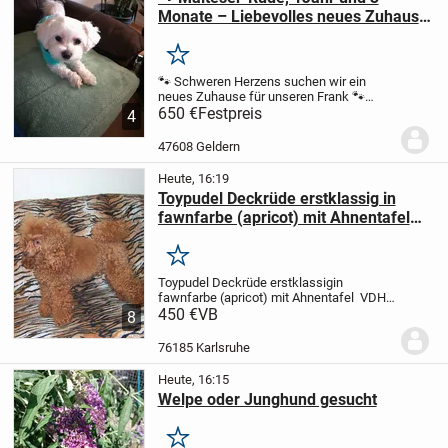
Monate – Liebevolles neues Zuhause
gesucht 🐾
Merken
🐾 Schweren Herzens suchen wir ein
neues Zuhause für unseren Frank 🐾
Schweren Herzens müssen wir für
650 €
Festpreis
4
unseren geliebten Frank, einen 1 Jahr und
3 Monate alten Malteser-Rüden, ein
47608 Geldern
neues, liebevolles...
Heute, 16:19
Toypudel Deckrüde erstklassig in
fawnfarbe (apricot) mit Ahnentafel
VDH, FCI (kein Verkauf)
Merken
Toypudel Deckrüde erstklassig
in
fawnfarbe (apricot) mit Ahnentafel VDH,
FCI (kein Verkauf)
450 €
VB
Standort: Karlsruhe
Wir
8
bieten unseren Rüden zum Decken an.
Er
steht gesunden Hündinnen aller kleinen...
76185 Karlsruhe
Heute, 16:15
Welpe oder Junghund gesucht
Merken