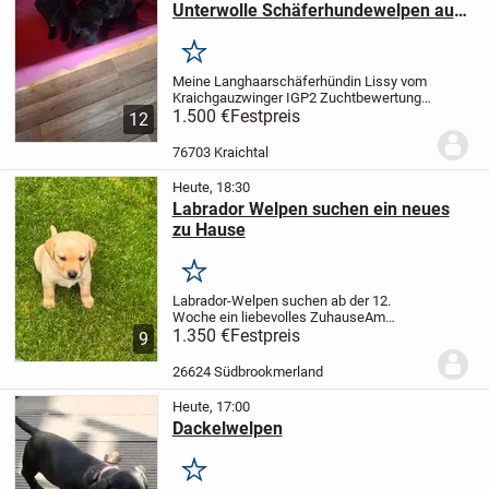
Unterwolle Schäferhundewelpen aus
reiner Leistungszucht abzugeben
Merken
Meine Langhaarschäferhündin Lissy vom
Kraichgauzwinger IGP2 Zuchtbewertung
V hat aus der Verbinung Quinci
1.500 €
Festpreis
12
vonMaulachtal IGP2 Zuchtbewertung SG,
8 Langstockhaarwelpen mit Unterwolle
76703 Kraichtal
am 16.06.26 zur...
Heute, 18:30
Labrador Welpen suchen ein neues
zu Hause
Merken
Labrador-Welpen suchen ab der 12.
Woche ein liebevolles Zuhause
Am
23.06.2026 hat unsere Labrador-Hündin 8
1.350 €
Festpreis
9
gesunde Welpen zur Welt gebracht – 4
Mädchen und 4 Rüden.
Die Welpen
26624 Südbrookmerland
wachsen liebevoll im...
Heute, 17:00
Dackelwelpen
Merken