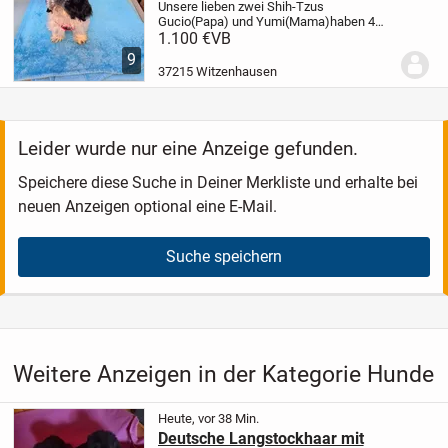
Unsere lieben zwei Shih-Tzus
Gucio(Papa) und Yumi(Mama)
haben 4
wunderschöne Welpen die ein Zuhause
1.100 €
VB
suchen!
Abgabebereit sind sie ab dem
9
15.07.2026.
Besuch gerne
37215 Witzenhausen
möglich!
Geboren am 17.04.2026
Auf...
Leider wurde nur eine Anzeige gefunden.
Speichere diese Suche in Deiner Merkliste und erhalte bei
neuen Anzeigen optional eine E-Mail.
Suche speichern
Weitere Anzeigen in der Kategorie Hunde
Heute, vor 38 Min.
Deutsche Langstockhaar mit