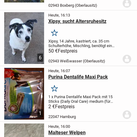
Mischling, männlich, kastriert, ca. 57cm,...
02943 Boxberg (Oberlausitz)
Heute, 16:13
Xipsy, sucht Altersruhesitz
Merken
Xipsy, 14 Jahre, kastriert, ca. 35 cm
Schulterhöhe, Mischling, benötigt ein
Altersruhesitz, da die jetzigen Besitzer
50 €
Festpreis
sich leider aus gesundheitlichen Gründen
6
nicht mehr um die kleine flotte Hündin...
02943 Weißwasser (Oberlausitz)
Heute, 16:07
Purina Dentalife Maxi Pack
Merken
1 x Purina Dentalife Maxi Pack mit 15
Sticks (Daily Oral Care) medium (für
mittelgroße Hunde 12-25 kg) zu
2 €
Festpreis
verkaufen. Originalverpackt und
1
ungeöffnet.
22047 Hamburg
Heute, 16:00
Malteser Welpen