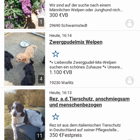
Wir sind auf der suche nach einem
Männlichen Welpen oder Junghund nicht
älter als 6 monate.
Es soll ein Mischling
300 €
VB
sein nix aus dem Ausland und nicht
1
größer als 30 cm.
Suchen im Umkreis bis
29690 Schwarmstedt
ca. 80 km
Heute, 16:14
Zwergpudelmix Welpen
Merken
🐾 Liebevolle Zwergpudel-Mix-Welpen
suchen ein schönes Zuhause 🐾
Unsere
süßen kleinen Zwergpudel-Mix-Welpen
1.100 €
VB
sind bereit, ihre neuen Familien
4
kennenzulernen! ❤️
Die Welpen wurden
19230 Warlitz
am 27.05.2026...
Heute, 16:13
Rez, a.d.Tierschutz, anschmiegsam
und menschenbezogen
Merken
Rez ist aus dem italienischen Tierschutz
in Deutschland auf seiner Pflegestelle
angekommen und kann in 02943 Boxberg
350 €
Festpreis
11
besucht und kennengelernt werden.
Rez,