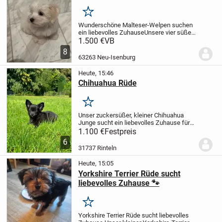
Merken
Wunderschöne Malteser-Welpen suchen
ein liebevolles Zuhause
Unsere vier süßen
Malteser-Welpen (alles Rüden) suchen
1.500 €
VB
ein liebevolles Zuhause.
Die Kleinen
8
wurden am 15.05.2026 geboren und
63263 Neu-Isenburg
wachsen bei uns...
Heute, 15:46
Chihuahua Rüde
Merken
Unser zuckersüßer, kleiner Chihuahua
Junge sucht ein liebevolles Zuhause für
immer.
Der Welpe ist am 06.05.2026
1.100 €
Festpreis
geboren.
Er wächst mit seinem
6
Geschwisterchen bei uns in der Familie
31737 Rinteln
auf, wodurch er...
Heute, 15:05
Yorkshire Terrier Rüde sucht
liebevolles Zuhause 🐾
Merken
Yorkshire Terrier Rüde sucht liebevolles