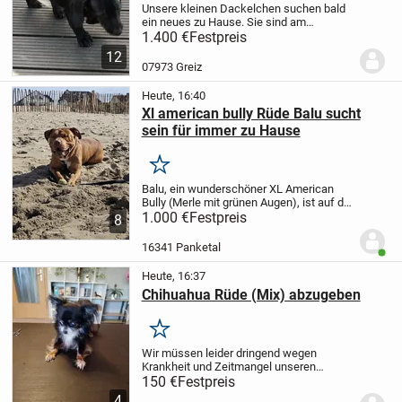
Unsere kleinen Dackelchen suchen bald
ein neues zu Hause. Sie sind am
16.05.2026 geboren 3 Rüden und 3
1.400 €
Festpreis
Hundin. Sie wachsen bei uns zu Hause
12
mit Familien Anhang auf. An Kinder und
07973 Greiz
Besuch sind sie...
Heute, 16:40
Xl american bully Rüde Balu sucht
sein für immer zu Hause
Merken
Balu, ein wunderschöner XL American
Bully (Merle mit grünen Augen), ist auf der
Suche nach seinem endgültigen
1.000 €
Festpreis
8
Zuhause.
Er lebt aktuell in
Brandenburg.
Geboren:
16341 Panketal
Benut
1414.05.2024
Gewicht: ca. 55–60...
Heute, 16:37
Chihuahua Rüde (Mix) abzugeben
Merken
Wir müssen leider dringend wegen
Krankheit und Zeitmangel unseren
kleinen Yoshi abgeben. Der Kleine ist jetzt
150 €
Festpreis
7 Jahre alt und gechipt.
Weitere Info bei
4