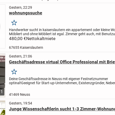
Gestern, 22:29
wohnungssuche
Merken
Handwerker sucht in kaiserslautern ein appartement oder kleine 
Möbliert und ohne Möbliert ist egal. Zimmer geht auch, mit Benutz
Küche und Dusche
480,00 €
Nettokaltmiete
67655 Kaiserslautern
Gestern, 21:06
Geschäftsadresse virtual Office Professional mit Bri
Merken
Deine Geschäftsadresse in Neuss mit eigener Festnetznummer
optinal!
Geeignet für Start-up-Unternehmen, Existenzgründer, Neben
oder Firmen
die eine lokale Dependance benötigen.
Unser virtual...
1
41469 Neuss
Gestern, 19:54
Junge Wissenschaftlerin sucht 1-3 Zimmer-Wohnun