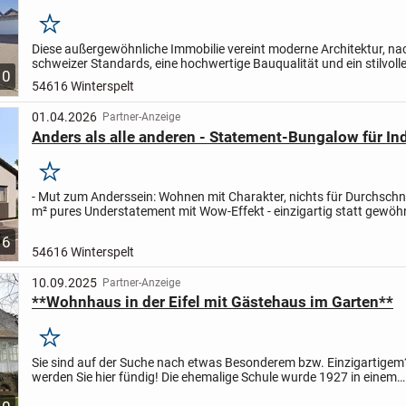
Merken
Diese außergewöhnliche Immobilie vereint moderne Architektur, na
schweizer Standards, eine hochwertige Bauqualität und ein stilvoll
10
Wohnkonzept zu einem besonderen Zuhause mit einzigartigem...
54616 Winterspelt
01.04.2026
Partner-Anzeige
Anders als alle anderen - Statement-Bungalow für Ind
Merken
- Mut zum Anderssein: Wohnen mit Charakter, nichts für Durchschni
m² pures Understatement mit Wow-Effekt - einzigartig statt gewöh
Schlafzimmer & Bad: Gesprächsstoff inklusive!
-...
6
54616 Winterspelt
10.09.2025
Partner-Anzeige
**Wohnhaus in der Eifel mit Gästehaus im Garten**
Merken
Sie sind auf der Suche nach etwas Besonderem bzw. Einzigartige
werden Sie hier fündig! Die ehemalige Schule wurde 1927 in einem
ausgefallenen Baustil errichtet. Befährt man das eingefriedete...