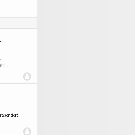
, überdachter
großem Grundstück
sse &
und vielen
arten
Möglichkeiten
..
d
ger
räsentiert