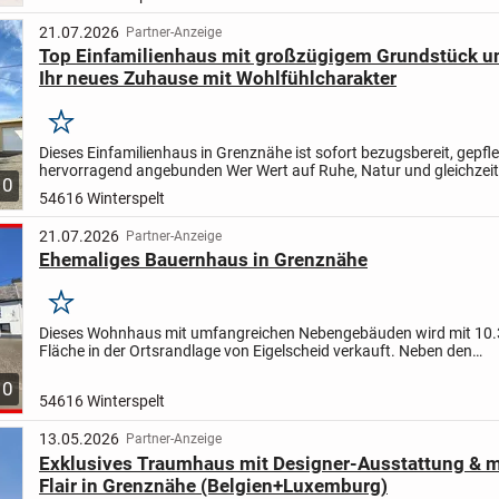
21.07.2026
Partner-Anzeige
Top Einfamilienhaus mit großzügigem Grundstück u
Ihr neues Zuhause mit Wohlfühlcharakter
Merken
Dieses Einfamilienhaus in Grenznähe ist sofort bezugsbereit, gepfl
hervorragend angebunden Wer Wert auf Ruhe, Natur und gleichzeit
10
hervorragende Erreichbarkeit legt, wird hier fündig:...
54616 Winterspelt
21.07.2026
Partner-Anzeige
Ehemaliges Bauernhaus in Grenznähe
Merken
Dieses Wohnhaus mit umfangreichen Nebengebäuden wird mit 10
Fläche in der Ortsrandlage von Eigelscheid verkauft. Neben den
landwirtschaftlichen Flächen sind zwei Baugrundstücke möglich na
10
54616 Winterspelt
13.05.2026
Partner-Anzeige
Exklusives Traumhaus mit Designer-Ausstattung & 
Flair in Grenznähe (Belgien+Luxemburg)