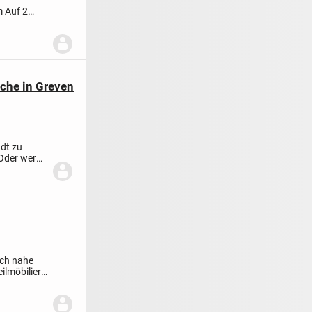
m
Auf 2
che in Greven
dt zu
Oder wer
ach nahe
ilmöbiliert