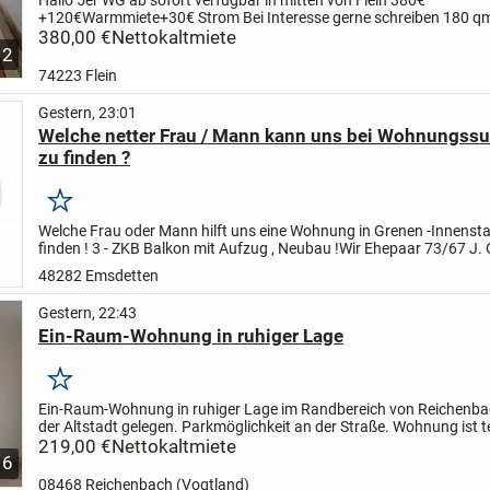
+120€Warmmiete+30€ Strom
Bei Interesse gerne schreiben
180 q
Etagen ab sofort verfügbar
380,00 €
Nettokaltmiete
12
74223 Flein
Gestern, 23:01
Welche netter Frau / Mann kann uns bei Wohnungssu
zu finden ?
Merken
Welche Frau oder Mann hilft uns eine Wohnung in Grenen -Innensta
finden ! 3 - ZKB Balkon mit Aufzug , Neubau !
Wir Ehepaar 73/67 J.
möchte sein Haus oder Wohnung uns zur Verfügung...
48282 Emsdetten
Gestern, 22:43
Ein-Raum-Wohnung in ruhiger Lage
Merken
Ein-Raum-Wohnung in ruhiger Lage im Randbereich von Reichenb
der Altstadt gelegen.
Parkmöglichkeit an der Straße. Wohnung ist te
mit Küche und Badmöbel
219,00 €
Nettokaltmiete
6
08468 Reichenbach (Vogtland)