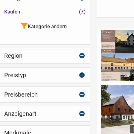
Grundstück
in ruhiger Lag
Balkon und
Kaufen
(7)
Stellplatz in 
Kategorie ändern
Region
Preistyp
Preisbereich
Anzeigenart
Merkmale