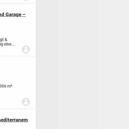
nd Garage –
egt &
ig eine
.306 m²
ch...
mediterranem