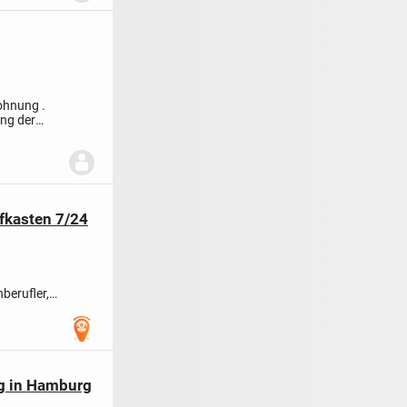
Wohnung .
ung der
efkasten 7/24
berufler,
g in Hamburg