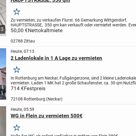
Merken
Zu vermieten, zu verkaufen Flurst. 66 Gemarkung Wittgendorf,
HAUPTSTRASSE, 350 qm kan verkauft oder vermietet werden. Even
3
interessant für Nachbarn 59/7, Hauptstrasse 238 und Flurst. 59/8.
50,00 €
Nettokaltmiete
02788 Zittau
Heute, 07:13
2 Ladenlokale in 1 A Lage zu vermieten
Merken
In Rottenburg am Neckar, Fußgängerzone, sind 2 kleine Ladenokal
vermieten. Laden 1 MK hat 2 große Schaufenster, ca. 30 qm Nutzfl
Waschbecken, Nachtspeicherheizung. Ladenlokal 2 M hat 1 großes.
714 €
Festpreis
1
72108 Rottenburg (Neckar)
Heute, 05:59
WG in Flein zu vermieten 500€
Merken
Hallo
5er WG ab sofort verfügbar in mitten von Flein
380€