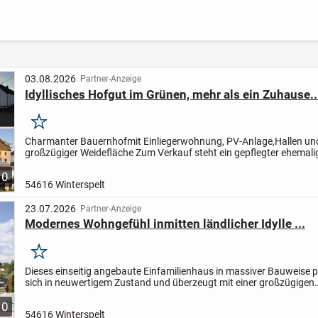
e mit
145 Ihr neues
Dachterrasse
Sauna
Zuhause
Terra
Speyer
Nutzg
03.08.2026
Partner-Anzeige
Idyllisches Hofgut im Grünen, mehr als ein Zuhause..
Merken
Charmanter Bauernhof
mit Einliegerwohnung, PV-Anlage,
Hallen un
großzügiger Weidefläche
Zum Verkauf steht ein gepflegter ehemali
Bauernhof mit vielfältigen Nutzungsmöglichkeiten.
Das Anwesen...
10
54616 Winterspelt
23.07.2026
Partner-Anzeige
Modernes Wohngefühl inmitten ländlicher Idylle ...
Merken
Dieses einseitig angebaute Einfamilienhaus in massiver Bauweise p
sich in neuwertigem Zustand und überzeugt mit einer großzügigen
Wohnfläche von ca. 220 m² auf einem weitläufigen Grundstück...
10
54616 Winterspelt