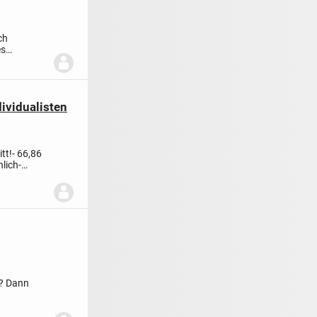
ch
es
ividualisten
tt!
- 66,86
nlich
-
m? Dann