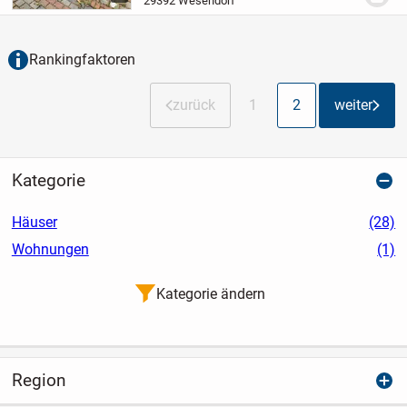
29392 Wesendorf
insgesamt drei Etagen. Das
Kellergeschoss ist teilweise...
Rankingfaktoren
zurück
1
2
weiter
Kategorie
Häuser
(28)
Wohnungen
(1)
Kategorie ändern
Region