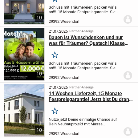
Merken
Schluss mit Träumereien, packen wir`s
an!!!
+15 Monate Festpreisgarantie
+Sie
möchten effizient und nachhaltig bauen?
10
+Finanzierung ohne Eigenkapital,
29392 Wesendorf
Förderung macht es möglich!?
+Durch
Eigenleistun...
21.07.2026
Partner-Anzeige
Bauen ist Wunschdenken und nur
was für Träumer? Quatsch! Klasse
Traumhaus, Top Grundstück.
Merken
Schluss mit Träumereien, packen wir`s
an!!!
+15 Monate Festpreisgarantie
+Sie
möchten effizient und nachhaltig bauen?
10
+Finanzierung ohne Eigenkapital,
29392 Wesendorf
Förderung macht es möglich!?
+Durch
Eigenleistun...
21.07.2026
Partner-Anzeige
14 Wochen Lieferzeit, 15 Monate
Festpreisgarantie! Jetzt bist Du dran!
Neubau in Wesendorf
Merken
Nutze jetzt Deine einmalige Chance auf
Dein Neubauprojekt mit Massa
Haus!
Freie Gestaltung gewünscht?
10
Massa machts möglich!
Eigenleistung
29392 Wesendorf
gewünscht? Willkommen bei Massa