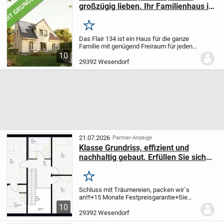
großzügig lieben. Ihr Familienhaus in
Wesendorf.
Merken
Das Flair 134 ist ein Haus für die ganze
Familie mit genügend Freiraum für jeden.
Die offen gestaltete Diele führt Sie direkt
10
ins großzügig angelegte,
29392 Wesendorf
sonnendurchflutete Wohnzimmer mit
gemütlicher...
21.07.2026
Partner-Anzeige
Klasse Grundriss, effizient und
nachhaltig gebaut. Erfüllen Sie sich
ihren Traum vom Eigenheim.
Merken
Schluss mit Träumereien, packen wir`s
an!!!
+15 Monate Festpreisgarantie
+Sie
möchten effizient und nachhaltig bauen?
10
+Finanzierung ohne Eigenkapital,
29392 Wesendorf
Förderung macht es möglich!?
+Durch