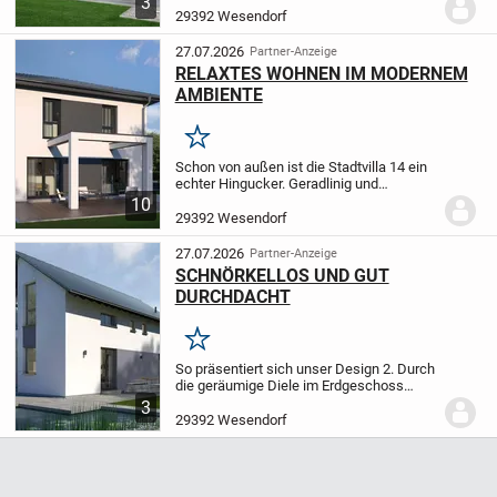
3
beim quadratischen Grundriss, setzt sich
29392 Wesendorf
durch die klaren Linien in der...
27.07.2026
Partner-Anzeige
RELAXTES WOHNEN IM MODERNEM
AMBIENTE
Merken
Schon von außen ist die Stadtvilla 14 ein
echter Hingucker. Geradlinig und
durchdacht präsentiert sich der rund 144
10
Quadratmeter große Innenbereich: Direkt
29392 Wesendorf
an das geräumige Wohn-Esszimmer mit
Küche...
27.07.2026
Partner-Anzeige
SCHNÖRKELLOS UND GUT
DURCHDACHT
Merken
So präsentiert sich unser Design 2. Durch
die geräumige Diele im Erdgeschoss
gelangen Sie in den kombinierten Koch-
3
Wohn-Ess-Bereich mit Zugang zu einer
29392 Wesendorf
überdachten Terrasse. Ein Gäste-WC
sowie ein...