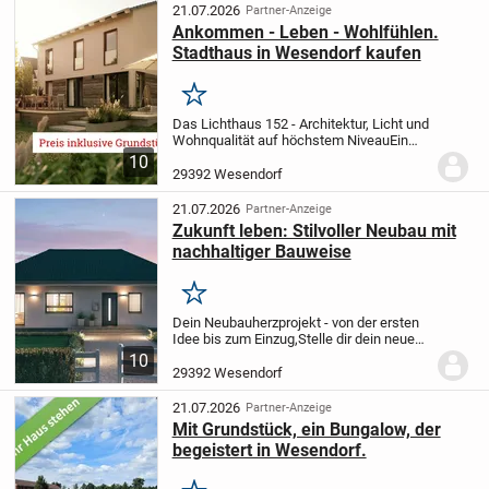
Eigenleistun...
21.07.2026
Partner-Anzeige
Ankommen - Leben - Wohlfühlen.
Stadthaus in Wesendorf kaufen
Merken
Das Lichthaus 152 - Architektur, Licht und
Wohnqualität auf höchstem Niveau
Ein
Zuhause sollte mehr sein als die Summe
10
seiner Räume. Das Lichthaus 152 vereint
29392 Wesendorf
moderne Architektur, großzügige...
21.07.2026
Partner-Anzeige
Zukunft leben: Stilvoller Neubau mit
nachhaltiger Bauweise
Merken
Dein Neubauherzprojekt - von der ersten
Idee bis zum Einzug,
Stelle dir dein neues
Zuhause vor - hell, harmonisch und ganz
10
auf dich zugeschnitten. Wir begleiten dich
29392 Wesendorf
mit Herzblut durch jeden Schritt...
21.07.2026
Partner-Anzeige
Mit Grundstück, ein Bungalow, der
begeistert in Wesendorf.