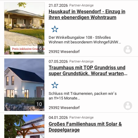
Haus!
Top- Preis/Leistungsverh...
21.07.2026
Partner-Anzeige
Hauskauf in Wesendorf - Einzug in
ihren ebenerdigen Wohntraum
Merken
Der Winkelbungalow 108 - Stilvolles
Wohnen mit besonderem Wohngefühl
Wer
modernes Wohnen auf einer Ebene mit
6
außergewöhnlicher Architektur verbinden
29392 Wesendorf
möchte, findet im Winkelbungalow 108
ein Zuhause...
07.05.2026
Partner-Anzeige
Traumhaus mit TOP Grundriss und
super Grundstück. Worauf warten
Sie?
Merken
Schluss mit Träumereien, packen wir`s
an !!!
+15 Monate
Festpreisgarantie
+Effizient und nachhaltig
10
bauen
+Finanzierung ohne
29392 Wesendorf
Eigenkapital
+Durch Eigenleistung viel
Geld sparen
+Freie Grundrissgestal...
04.01.2026
Partner-Anzeige
Großes Familienhaus mit Solar &
Doppelgarage