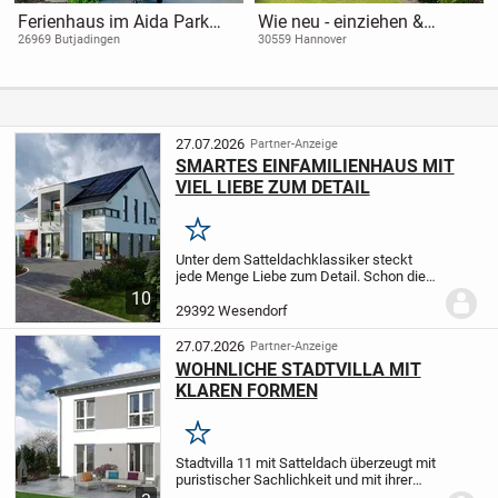
Ferienhaus im Aida Park
Wie neu - einziehen &
Tossens
wohlfühlen
26969 Butjadingen
30559 Hannover
27.07.2026
Partner-Anzeige
SMARTES EINFAMILIENHAUS MIT
VIEL LIEBE ZUM DETAIL
Merken
Unter dem Satteldachklassiker steckt
jede Menge Liebe zum Detail. Schon die
Fassade spricht für sich: Das
10
Zwerchhaus, die Farbakzente und der
29392 Wesendorf
gelungene Materialmix aus Putz und
Glasverkleidung...
27.07.2026
Partner-Anzeige
WOHNLICHE STADTVILLA MIT
KLAREN FORMEN
Merken
Stadtvilla 11 mit Satteldach überzeugt mit
puristischer Sachlichkeit und mit ihrer
schnörkellosen Architektur. Die beginnt