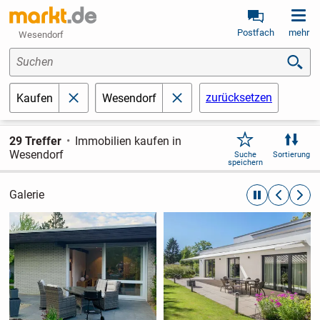
Postfach
mehr
Wesendorf
Suchen
zurücksetzen
Kaufen
Wesendorf
schließen
schließen
29 Treffer
Immobilien kaufen in
Wesendorf
Suche
Sortierung
speichern
Galerie
automatische R
zurückblät
weite