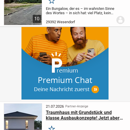
Merken
Ein Bungalow, der es – im wahrsten Sinne
des Wortes – in sich hat: viel Platz, keine
Stufen, zwei Bäder und vieles mehr finden
10
Sie im Bungalow 128. Dank der klugen
29392 Wesendorf
Raumaufteilung kann der Bereich...
21.07.2026
Partner-Anzeige
Traumhaus mit Grundstück und
klasse Ausbaukonzepte! Jetzt aber
los