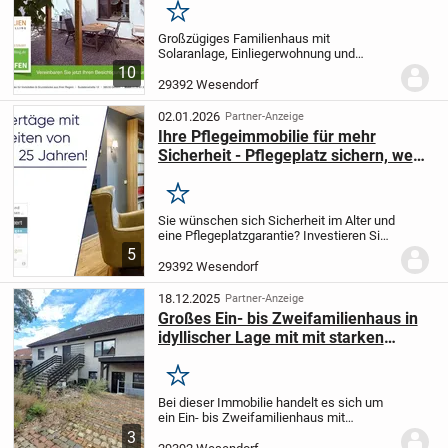
Merken
Großzügiges Familienhaus mit
Solaranlage, Einliegerwohnung und
Doppelgarage im Herzen von
10
Wesendorf
Dieses charmante und
29392 Wesendorf
großzügige Familienhaus aus dem Jahr
1926 befindet sich in ruhiger Lage im...
02.01.2026
Partner-Anzeige
Ihre Pflegeimmobilie für mehr
Sicherheit - Pflegeplatz sichern, wenn
er gebraucht wird!
Merken
Sie wünschen sich Sicherheit im Alter und
eine Pflegeplatzgarantie? Investieren Sie
in eine Pflegeimmobilie und sichern Sie
5
sich Ihr persönliches Vorbelegungsrecht.
29392 Wesendorf
Ob für Sie persönlich oder für...
18.12.2025
Partner-Anzeige
Großes Ein- bis Zweifamilienhaus in
idyllischer Lage mit mit starken
Renovierungsbedarf
Merken
Bei dieser Immobilie handelt es sich um
ein Ein- bis Zweifamilienhaus mit
separater Garage und großem
3
Grundstück.
Das Haus erstreckt sich über