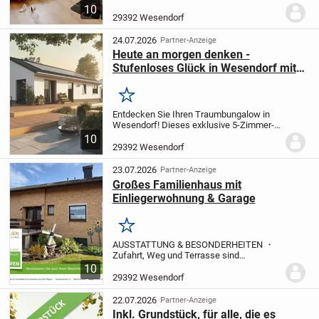
denn es ist ein Haus mit besonderer
10
Ausstrahlung. Eine Ausstrahlung, die sich
29392 Wesendorf
schon beim ersten Blick zeigt: das
weitläufige...
24.07.2026
Partner-Anzeige
Heute an morgen denken -
Stufenloses Glück in Wesendorf mit
Town&Country Haus
Merken
Entdecken Sie Ihren Traumbungalow in
Wesendorf! Dieses exklusive 5-Zimmer-
Haus bietet mit 2 Schlafzimmern und 102
10
m² Wohnfläche ein großzügiges Zuhause.
29392 Wesendorf
Das Anwesen liegt auf einem
beeindruckenden 516...
23.07.2026
Partner-Anzeige
Großes Familienhaus mit
Einliegerwohnung & Garage
Merken
AUSSTATTUNG & BESONDERHEITEN ・
Zufahrt, Weg und Terrasse sind
gepflastert ・Beste Dorflage ・
10
Hauseingangstreppe ・Windfang, gefliest
29392 Wesendorf
・Hauseingangstür mit Seitenteil ・
Außenwände: Klinker hell/gelb...
22.07.2026
Partner-Anzeige
Inkl. Grundstück, für alle, die es