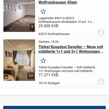
Wolfratshausen 45qm
Merken
Lagerkeller 45m² in 82515
Wolfratshausen Winibaldstr. 31
auf 3 x
15m bietet sich viel Stellwand für
29.000 €
VB
3
Regale
Stromanschluß mit eigenem
Zähler
Der Raum hat 2 Fenster, Zufahrt
82515 Wolfratshausen
über die Tiefgarage (190m)...
Gestern, 18:35
Türkei Kusadasi Davutlar – Neue voll
möblierte 1+1 und 2+1 Wohnungen zu
verkaufen
Merken
Türkei Kusadasi Davutlar – Voll möblierte
1+1 Wohnungen und eine voll möblierte
2+1 Wohnung
77.371 €
VB
Unsere Wohnungen sind
10
KI
neu und unbenutzt.
Sie befinden sich in
der Nähe von Supermärkten, dem
70173 Stuttgart
Gesundheitszent...