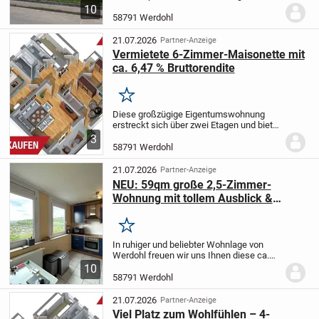
aufgeteilte Eigentumswohnung.
Das
10
Objekt befindet sich in einem äußerst gut
58791 Werdohl
gepflegten Vier-Parteien-Haus.
Die im
Jahr 1995...
21.07.2026
Partner-Anzeige
Vermietete 6-Zimmer-Maisonette mit
ca. 6,47 % Bruttorendite
Merken
Diese großzügige Eigentumswohnung
erstreckt sich über zwei Etagen und bietet
mit ca. 129 m² Wohnfläche, insgesamt
3
sechs Zimmern und zwei Badezimmern
58791 Werdohl
ein außergewöhnlich vielseitiges
Raumangebot. Die...
21.07.2026
Partner-Anzeige
NEU: 59qm große 2,5-Zimmer-
Wohnung mit tollem Ausblick &
Aufzug im Haus in Werdohl zu
verkaufen!!!
Merken
In ruhiger und beliebter Wohnlage von
Werdohl freuen wir uns Ihnen diese ca.
59qm große 2,5-Zimmer-
10
Eigentumswohnung neu anbieten zu
58791 Werdohl
dürfen!
Die Wohnung befindet sich in
einem der wenigen Häuser in...
21.07.2026
Partner-Anzeige
Viel Platz zum Wohlfühlen – 4-