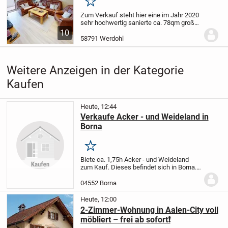
Merken
Zum Verkauf steht hier eine im Jahr 2020
sehr hochwertig sanierte ca. 78qm große
Eigentumswohnung mit Balkon und
10
dazugehöriger Garage!
Die Wohnung
58791 Werdohl
befindet sich aktuell in einem so
hervorragenden...
Weitere Anzeigen in der Kategorie
Kaufen
Heute, 12:44
Verkaufe Acker - und Weideland in
Borna
Merken
Biete ca. 1,75h Acker - und Weideland
zum Kauf. Dieses befindet sich in Borna.
Bei Interesse einfach melden.
04552 Borna
Heute, 12:00
2-Zimmer-Wohnung in Aalen-City voll
möbliert – frei ab sofort❗️