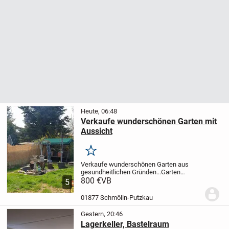
Heute, 06:48
Verkaufe wunderschönen Garten mit
Aussicht
Merken
Verkaufe wunderschönen Garten aus
gesundheitlichen Gründen...
Garten
befindet sich unterhalb vom Steinbruch in
800 €
VB
5
Schmölln...
Es bestehen keine
Anbaupflichten..!!
..und man ist schnell im
01877 Schmölln-Putzkau
Wald zum...
Gestern, 20:46
Lagerkeller, Bastelraum