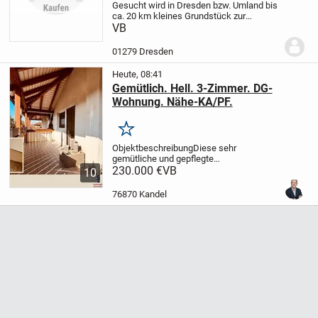
Gesucht wird in Dresden bzw. Umland bis
ca. 20 km kleines Grundstück zur
Pacht/Miete/Kauf für Stellung eines Tiny
VB
Hauses.
01279 Dresden
Heute, 08:41
Gemütlich. Hell. 3-Zimmer. DG-
Wohnung. Nähe-KA/PF.
Merken
Objektbeschreibung
Diese sehr
gemütliche und gepflegte
Dachgeschosswohnung befindet sich in
230.000 €
VB
10
einem Mehrfamilienhaus aus dem Jahr
1995 in ruhiger Wohnlage von
76870 Kandel
Straubenhardt.
Ein Highlight ist der...