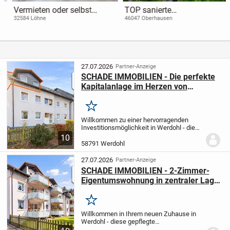
Vermieten oder selbst
TOP sanierte
einziehen? Renovierte
Dachgeschosswohnung mit
32584 Löhne
46047 Oberhausen
Eigentumswohnung in
großem Garten in
Gohfeld zu verkaufen!
denkmalgeschützter Villa
27.07.2026
Partner-Anzeige
SCHADE IMMOBILIEN - Die perfekte
Kapitalanlage im Herzen von
Werdohl! Gut vermietete 2-Zimmer-
ETW.
Merken
Willkommen zu einer hervorragenden
Investitionsmöglichkeit in Werdohl - diese
charmante Dachgeschosswohnung in
10
einem doppelt strukturierten Mietshaus
58791 Werdohl
mit 12 Parteien könnte Ihre nächste
rentable...
27.07.2026
Partner-Anzeige
SCHADE IMMOBILIEN - 2-Zimmer-
Eigentumswohnung in zentraler Lage
von Werdohl! Inkl. PKW-Stellplatz.
Merken
Willkommen in Ihrem neuen Zuhause in
Werdohl - diese gepflegte
Dachgeschosswohnung befindet sich in