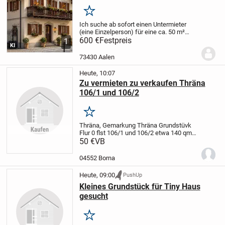
Merken
Ich suche ab sofort einen Untermieter
(eine Einzelperson) für eine ca. 50 m²
große, voll möblierte 2-Zimmer-
600 €
Festpreis
1
KI
Dachgeschosswohnung in bester Lage
der Aalen-City.
Top-Lage
* Nur ca. 150 m
73430 Aalen
zum Rathaus...
Heute, 10:07
Zu vermieten zu verkaufen Thräna
106/1 und 106/2
Merken
Thräna, Gemarkung Thräna Grundstüvk
Flur 0 flst 106/1 und 106/2 etwa 140 qm
.
50 €
Zu vermieten 300 euro pro zjahr zu
VB
verkaufen 50 euro pro qm
04552 Borna
Heute, 09:00
PushUp
Kleines Grundstück für Tiny Haus
gesucht
Merken