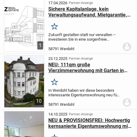
Dachgeschoss und einem...
17.04.2026
Partner-Anzeige
Sichere Kapitalanlage, kein
Verwaltungsaufwand, Mietgarantie,
hohe Steuervorteile, sichere Rendite,
provisionsfrei
Merken
Zukunft gestalten statt nur verwalten –
investieren Sie in eine sorgenfreie
Immobilienlösung!
Investieren Sie jetzt in
1
eine solide und zukunftssichere
58791 Werdohl
Kapitalanlage mit langfristiger
Ertragsperspektiv...
23.12.2025
Partner-Anzeige
NEU: 111qm große
Vierzimmerwohnung mit Garten in
zentrumsnaher Lage in Werdohl zu
verkaufen!!!
Merken
In Werdohl haben wir diese besonders
interessante Eigentumswohnung neu für
Sie im Angebot!
Sie wünschen sich den
10
Charme eines klassischen Altbaus,
58791 Werdohl
verbunden mit dem Komfort einer
modernisierten...
14.10.2025
Partner-Anzeige
NEU & PROVISIONSFREI: Hochwertig
kernsanierte Eigentumswohnung mit
Balkon & Garage in Werdohl!