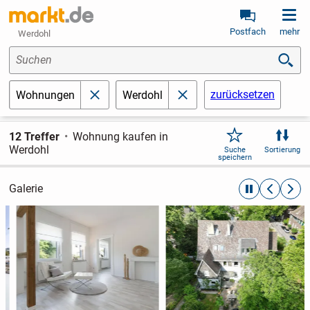
Postfach
mehr
Werdohl
Suchen
zurücksetzen
Wohnungen
Werdohl
schließen
schließen
12 Treffer
Wohnung kaufen in
Werdohl
Suche
Sortierung
speichern
Galerie
automatische R
zurückblät
weite