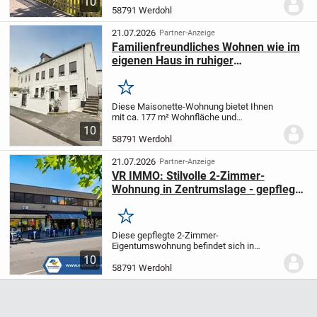
10
einem ruhig gelegenen Mehrfamilienhaus
58791 Werdohl
mit insgesamt 12 Parteien. Das im Jahr
1995 errichtete...
21.07.2026
Partner-Anzeige
Familienfreundliches Wohnen wie im
eigenen Haus in ruhiger
Sackgassenlage
Merken
Diese Maisonette-Wohnung bietet Ihnen
mit ca. 177 m² Wohnfläche und
insgesamt sieben Zimmern ein
10
außergewöhnliches Wohnkonzept in einer
58791 Werdohl
verkehrsgünstigen Lage. Die Wohnung
befindet sich in einem...
21.07.2026
Partner-Anzeige
VR IMMO: Stilvolle 2-Zimmer-
Wohnung in Zentrumslage - gepflegt
und sofort bezugsbereit.
Merken
Diese gepflegte 2-Zimmer-
Eigentumswohnung befindet sich in
einem Mehrfamilienhaus in zentraler Lage
10
von Werdohl. Dank regelmäßiger
58791 Werdohl
Instandhaltungen und ausgewählter
Modernisierungen präsentiert sich...