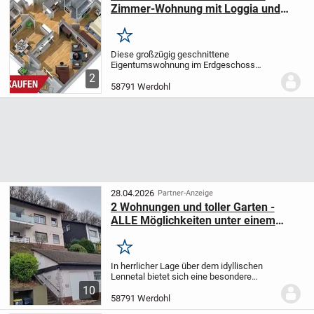
Zimmer-Wohnung mit Loggia und
Garage
Merken
Diese großzügig geschnittene
Eigentumswohnung im Erdgeschoss
bietet mit ca. 89,88 m² Wohnfläche ideale
2
Voraussetzungen für Paare, Familien oder
58791 Werdohl
alle, die Wert auf ein komfortables
Raumangebot legen....
28.04.2026
Partner-Anzeige
2 Wohnungen und toller Garten -
ALLE Möglichkeiten unter einem
Dach
Merken
In herrlicher Lage über dem idyllischen
Lennetal bietet sich eine besondere
Gelegenheit zum Kauf: Eine
10
Eigentumswohnung mit Wohnflächen von
58791 Werdohl
insgesamt 125 qm im Unter- und