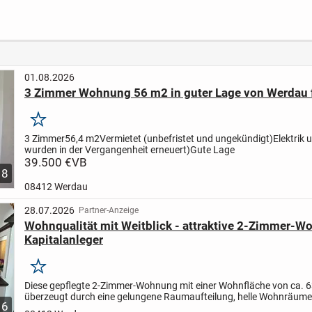
 mit
neuen Eigentümer!
am ''Cossi''
n
z!
01.08.2026
3 Zimmer Wohnung 56 m2 in guter Lage von Werdau 
Merken
3 Zimmer
56,4 m2
Vermietet (unbefristet und ungekündigt)
Elektrik
wurden in der Vergangenheit erneuert)
Gute Lage
39.500 €
VB
8
08412 Werdau
28.07.2026
Partner-Anzeige
Wohnqualität mit Weitblick - attraktive 2-Zimmer-W
Kapitalanleger
Merken
Diese gepflegte 2-Zimmer-Wohnung mit einer Wohnfläche von ca. 
überzeugt durch eine gelungene Raumaufteilung, helle Wohnräume
6
beeindruckenden Fernblick über Felder bis zum Waldrand. Im...