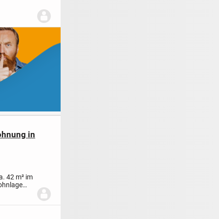
ohnung in
a. 42 m² im
Wohnlage