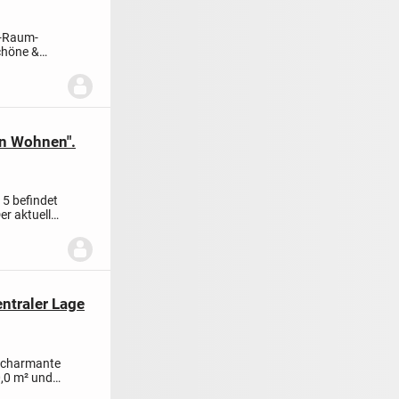
3-Raum-
chöne &
en Wohnen".
5 befindet
er aktuelle
ntraler Lage
e charmante
,0 m² und