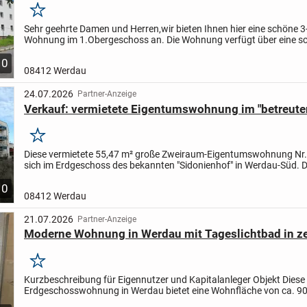
Merken
Sehr geehrte Damen und Herren,
wir bieten Ihnen hier eine schöne 
Wohnung im 1.Obergeschoss an.
Die Wohnung verfügt über eine s
helle Küche, einem Flur, ein Badezimmer, Wohnzimmer,...
10
08412 Werdau
24.07.2026
Partner-Anzeige
Verkauf: vermietete Eigentumswohnung im "betreut
Merken
Diese vermietete 55,47 m² große Zweiraum-Eigentumswohnung Nr. 
sich im Erdgeschoss des bekannten "Sidonienhof" in Werdau-Süd. D
Kaltmietpreis liegt bei 7 EUR je Quadratmeter und...
10
08412 Werdau
21.07.2026
Partner-Anzeige
Moderne Wohnung in Werdau mit Tageslichtbad in ze
Merken
Kurzbeschreibung für Eigennutzer und Kapitalanleger Objekt Dies
Erdgeschosswohnung in Werdau bietet eine Wohnfläche von ca. 90
ist ideal für alle, die nach einem gemütlichen...