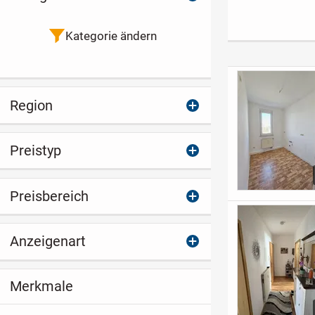
| Fußbodenheizung |
Vermietet, mit
Raumwohnung
KfW &
Balkon und
Einbauküche i
Steuervorteile
Tiefgarage
Zwickau!
Kategorie ändern
Denkmalschut
Region
Preistyp
Preisbereich
Anzeigenart
Merkmale