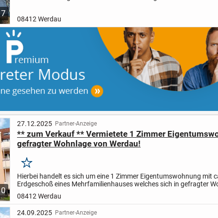
rughigen Wohngegend mit Ausblick in die Ferne.
Die...
7
08412 Werdau
27.12.2025
Partner-Anzeige
** zum Verkauf ** Vermietete 1 Zimmer Eigentumsw
gefragter Wohnlage von Werdau!
Merken
Hierbei handelt es sich um eine 1 Zimmer Eigentumswohnung mit c
Erdgeschoß eines Mehrfamilienhauses welches sich in gefragter 
10
befindet. Das Mehrfamilienhaus umfasst 10 Woneinheiten...
08412 Werdau
24.09.2025
Partner-Anzeige