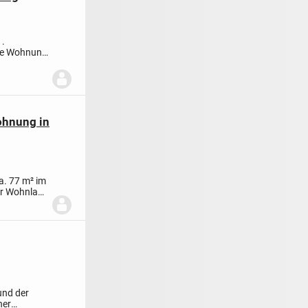
1.
Die Wohnung
ohnung in
a. 77 m² im
er Wohnlage
und der
ner