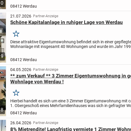
10
08412 Werdau
21.07.2026
Partner-Anzeige
Schöne Kapitalanlage in ruhiger Lage von Werdau
Merken
Diese attraktive Eigentumswohnung befindet sich in einer gepflegt
Wohnanlage mit insgesamt 40 Wohnungen und wurde im Jahr 1994
Das Gebäude ist voll unterkellert und wird durch eine zentrale...
9
08412 Werdau
04.05.2026
Partner-Anzeige
** zum Verkauf ** 3 Zimmer Eigentumswohnung in ge
Wohnlage von Werdau !
Merken
Hierbei handelt es sich um eine 3 Zimmer Eigentumswohnung mit c
1. Obergeschoß eines Mehrfamilienhauses was sich in gefragter 
8
befindet. Das Mehrfamilienhaus umfasst 8 Wohneinheiten...
08412 Werdau
26.04.2026
Partner-Anzeige
8% Mietrendite! Langfristig vermiete 1 Zimmer Woh