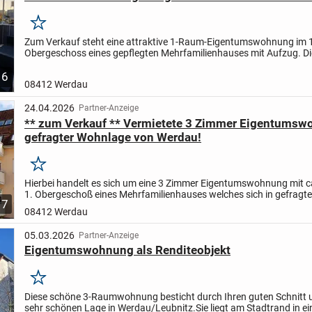
Merken
Zum Verkauf steht eine attraktive 1-Raum-Eigentumswohnung im 
Obergeschoss eines gepflegten Mehrfamilienhauses mit Aufzug. 
besticht durch ihre gut durchdachte Raumaufteilung und einen...
6
08412 Werdau
24.04.2026
Partner-Anzeige
** zum Verkauf ** Vermietete 3 Zimmer Eigentumsw
gefragter Wohnlage von Werdau!
Merken
Hierbei handelt es sich um eine 3 Zimmer Eigentumswohnung mit c
1. Obergeschoß eines Mehrfamilienhauses welches sich in gefragt
7
befindet. Das Mehrfamilienhaus umfasst 10...
08412 Werdau
05.03.2026
Partner-Anzeige
Eigentumswohnung als Renditeobjekt
Merken
Diese schöne 3-Raumwohnung besticht durch Ihren guten Schnitt 
sehr schönen Lage in Werdau/Leubnitz.
Sie liegt am Stadtrand in ei