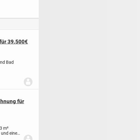
Raum-Wohnung in
bezahlbare 4-R und
Zwickau/Pölbitz
5-R-Wohnungen für
zum Verkauf
Familien an
für 39.500€
 und Bad
ohnung für
63 m²
 und einen