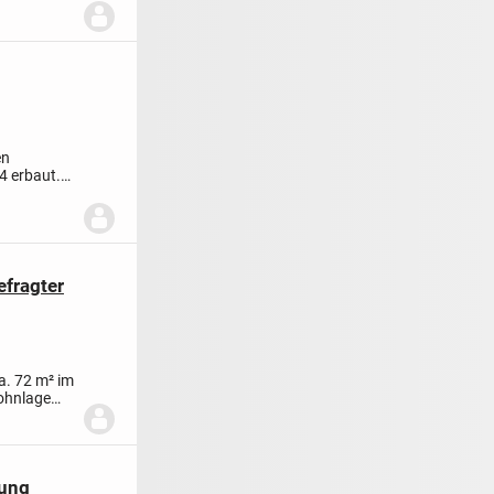
en
 erbaut.
fragter
a. 72 m² im
Wohnlage
nung