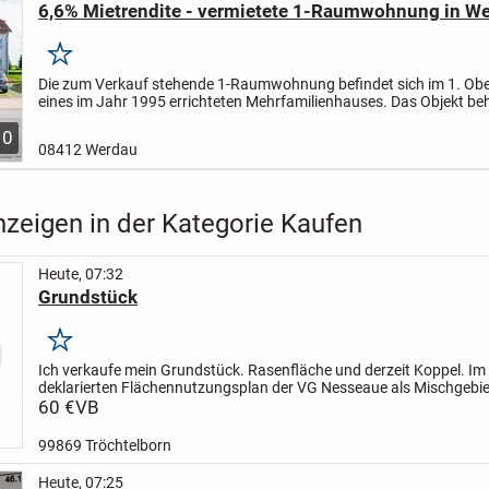
6,6% Mietrendite - vermietete 1-Raumwohnung in W
Merken
Die zum Verkauf stehende 1-Raumwohnung befindet sich im 1. Ob
eines im Jahr 1995 errichteten Mehrfamilienhauses. Das Objekt be
insgesamt 9 Eigentumswohnungen. Die gesamte Wohnanlage...
10
08412 Werdau
nzeigen in der Kategorie Kaufen
Heute, 07:32
Grundstück
Merken
Ich verkaufe mein Grundstück. Rasenfläche und derzeit Koppel. Im
deklarierten Flächennutzungsplan der VG Nesseaue als Mischgebie
ausgewiesen, so dass es zukünftig bebaut werden kann. Nach Rüc
60 €
VB
99869 Tröchtelborn
Heute, 07:25