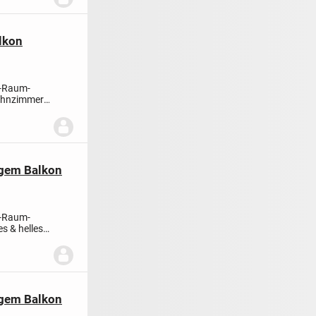
lkon
2-Raum-
ohnzimmer,
igem Balkon
5-Raum-
s & helles
igem Balkon