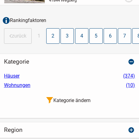
41844 Wegberg
auf 120 m² Wohnfläche und zwei Etagen
ein...
Rankingfaktoren
zurück
1
2
3
4
5
6
7
Kategorie
Häuser
(374)
Wohnungen
(10)
Kategorie ändern
Region