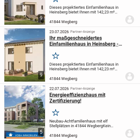
Merken
Wünschen projektiert
Dieses projektiertes Einfamilienhaus in
Heinsberg bietet Ihnen mit 142,23 m²
Wohnfläche und 4,0 Zimmern (davon 3
9
Schlafzimmer) auf einem 435 m² großen
41844 Wegberg
Grundstück höchsten Wohnkomfort. Das
Haus...
23.07.2026
Partner-Anzeige
Ihr maßgeschneidertes
Einfamilienhaus in Heinsberg -
Flexibel, hochwertig und
energieeffizient nach Ihren
Merken
Wünschen projektiert
Dieses projektiertes Einfamilienhaus in
Heinsberg bietet Ihnen mit 142,23 m²
Wohnfläche und 4,0 Zimmern (davon 3
9
Schlafzimmer) auf einem 478 m² großen
41844 Wegberg
Grundstück höchsten Wohnkomfort. Das
Haus...
22.07.2026
Partner-Anzeige
Energieeffizienzhaus mit
Zertifizierung!
Merken
Neubau-Achtfamilienhaus mit elf
Stellplätzen in 41844 Wegberg
Kein
Energieausweis vorhanden / in
5
Vorbereitung.
Energieeffizienzhaus mit
41844 Wegberg
Zertifizierung!
Hier entsteht ein modernes,