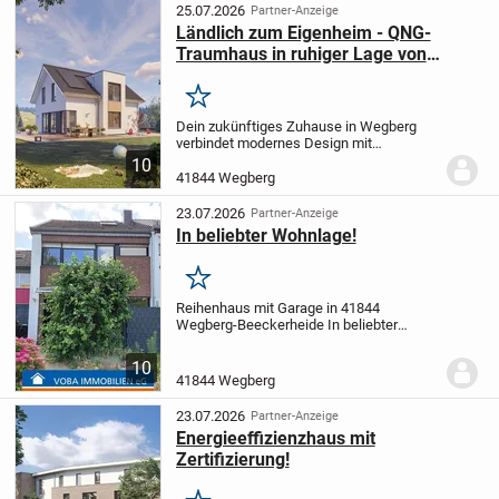
Wohnen in...
25.07.2026
Partner-Anzeige
Ländlich zum Eigenheim - QNG-
Traumhaus in ruhiger Lage von
Wegberg
Merken
Dein zukünftiges Zuhause in Wegberg
verbindet modernes Design mit
durchdachter Funktionalität. Dieses
10
LivingHaus ist ein individuell projektiertes
41844 Wegberg
Fertighaus, das exakt nach deinen
Wünschen und...
23.07.2026
Partner-Anzeige
In beliebter Wohnlage!
Merken
Reihenhaus mit Garage in 41844
Wegberg-Beeckerheide
In beliebter
Wohnlage!
Die hier angebotene Immobilie
befindet sich im Innenring von Wegberg.
10
Geschäfte des täglichen Bedarfs,
41844 Wegberg
Schulen, Ärzte...
23.07.2026
Partner-Anzeige
Energieeffizienzhaus mit
Zertifizierung!