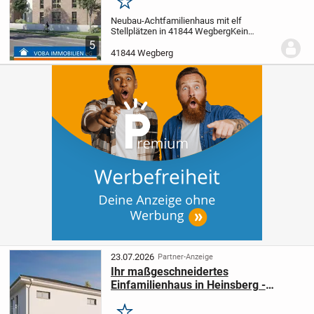
Merken
Neubau-Achtfamilienhaus mit elf
Stellplätzen in 41844 Wegberg
Kein
Energieausweis vorhanden / in
5
Vorbereitung.
Energieeffizienzhaus mit
41844 Wegberg
Zertifizierung!
Hier entsteht ein modernes,
energieeffiziente...
23.07.2026
Partner-Anzeige
Ihr maßgeschneidertes
Einfamilienhaus in Heinsberg -
Flexibel, hochwertig und
energieeffizient nach Ihren