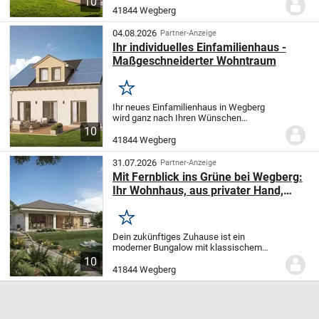
10
komfortables Zuhause für Ihre Familie.
41844 Wegberg
Das Haus verfügt über zwei Etagen mit
drei gemütlichen...
04.08.2026
Partner-Anzeige
Ihr individuelles Einfamilienhaus -
Maßgeschneiderter Wohntraum
Merken
Ihr neues Einfamilienhaus in Wegberg
wird ganz nach Ihren Wünschen
projektiert und realisiert. Auf einem 419
10
m² großen Grundstück entsteht ein
41844 Wegberg
modernes, gehobenes Wohnhaus mit
einer Wohnfläche von...
31.07.2026
Partner-Anzeige
Mit Fernblick ins Grüne bei Wegberg:
Ihr Wohnhaus, aus privater Hand,
provisionsfrei, energieeffizient
gebaut
Merken
Dein zukünftiges Zuhause ist ein
moderner Bungalow mit klassischem
Satteldach, der ganz nach deinen
10
Wünschen projektiert wird. Mit einer
41844 Wegberg
Wohnfläche von 110 Quadratmetern auf
einem 645 Quadratmeter...