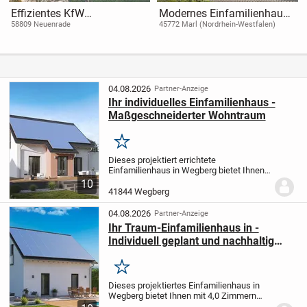
Effizientes KfW
Modernes Einfamilienhaus
Einfamilienhaus auf 550 m²
in Marl - Individuell
58809 Neuenrade
45772 Marl (Nordrhein-Westfalen)
in Neuenrade
projektiert und hochwertig
ausgestattet
04.08.2026
Partner-Anzeige
Ihr individuelles Einfamilienhaus -
Maßgeschneiderter Wohntraum
Merken
Dieses projektiert errichtete
Einfamilienhaus in Wegberg bietet Ihnen
die Möglichkeit, ein Zuhause ganz nach
10
Ihren persönlichen Wünschen und
41844 Wegberg
Vorstellungen zu verwirklichen. Mit 5,0
Zimmern und einer...
04.08.2026
Partner-Anzeige
Ihr Traum-Einfamilienhaus in -
Individuell geplant und nachhaltig
gebaut
Merken
Dieses projektiertes Einfamilienhaus in
Wegberg bietet Ihnen mit 4,0 Zimmern
auf 133,70 m² Wohnfläche ein