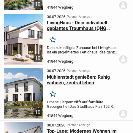
deinen Wünschen und Vorstellungen
10
gefertigt wird. Mit einer Wohnfläche von
41844 Wegberg
143 Quadratmetern und einem
großzügigen...
30.07.2026
Partner-Anzeige
LivingHaus - Dein individuell
geplantes Traumhaus (QNG
Förderung) in Wegberg mit
modernster Technik und
Merken
nachhaltigem Wohnen
Dein zukünftiges Zuhause bei LivingHaus
ist ein projektiertes Fertighaus, das ganz
nach deinen Wünschen und
10
Vorstellungen gestaltet wird. Dieses
41844 Wegberg
elegante Eigenheim verfügt über ein
klassisches...
30.07.2026
Partner-Anzeige
Mühlenstadt genießen: Ruhig
wohnen, zentral leben
Merken
Urbane Eleganz trifft auf familiäre
Geborgenheit
Das Stadthaus Flair 152 RE
ist ein Statement für modernes Wohnen.
10
Mit seiner klaren, puristischen
41844 Wegberg
Linienführung fängt es den Puls der Stadt
ein und...
30.07.2026
Partner-Anzeige
Top-Lage: Modernes Wohnen im