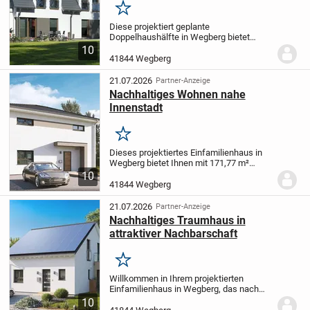
Merken
Diese projektiert geplante
Doppelhaushälfte in Wegberg bietet
Ihnen die Möglichkeit, Ihre individuellen
10
Wünsche und Vorstellungen in die
41844 Wegberg
Gestaltung Ihres neuen Zuhauses
einzubringen. Mit 3.0 Zimmern...
21.07.2026
Partner-Anzeige
Nachhaltiges Wohnen nahe
Innenstadt
Merken
Dieses projektiertes Einfamilienhaus in
Wegberg bietet Ihnen mit 171,77 m²
Wohnfläche auf zwei Etagen ausreichend
10
Platz für die ganze Familie. Mit fünf
41844 Wegberg
Zimmern, darunter vier Schlafzimmer,
steht Ihrem...
21.07.2026
Partner-Anzeige
Nachhaltiges Traumhaus in
attraktiver Nachbarschaft
Merken
Willkommen in Ihrem projektierten
Einfamilienhaus in Wegberg, das nach
Ihren individuellen Wünschen gestaltet
10
wird. Dieses moderne Haus bietet Ihnen