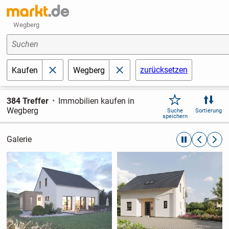
Wegberg
Suchen
zurücksetzen
Kaufen
Wegberg
schließen
schließen
384 Treffer
Immobilien kaufen in
Wegberg
Suche
Sortierung
speichern
Galerie
automatische R
zurückblät
weite