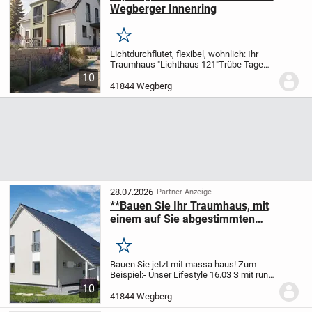
Wegberger Innenring
Merken
Lichtdurchflutet, flexibel, wohnlich: Ihr
Traumhaus "Lichthaus 121"
Trübe Tage
adé! Im "Lichthaus 121" ist der Name
10
Programm: Bodentiefe, hohe
41844 Wegberg
Fensterelemente fluten jeden Winkel des
Hauses mit...
28.07.2026
Partner-Anzeige
**Bauen Sie Ihr Traumhaus, mit
einem auf Sie abgestimmten
Grundriss!!**
Merken
Bauen Sie jetzt mit massa haus! Zum
Beispiel:
- Unser Lifestyle 16.03 S mit rund
169 m² Wohnfläche
- Zahlreiche
10
Ausstattungsmerkmale sind in unseren
41844 Wegberg
Häusern bereits INKLUSIVE!
Zeitgemäßes