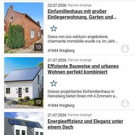
energieeffiziente...
22.07.2026
Partner-Anzeige
Einfamilienhaus mit großer
Einliegerwohnung, Garten und
Garage in Wegberg
Merken
Diese von uns exklusiv angebotene,
charmante Immobilie wurde ca. im Jahr
1920 auf einem großzügigen Grundstück
10
von ca. 958 m² in begehrter Lage von
41844 Wegberg
Wegberg-Klinkum errichtet und vereint
historischen...
21.07.2026
Partner-Anzeige
Effiziente Bauweise und urbanes
Wohnen perfekt kombiniert
Merken
Dieses projektiertes Einfamilienhaus in
Heinsberg bietet Ihnen mit 4 Zimmern auf
120 m² Wohnfläche ausreichend Raum
10
für Ihre Familie und persönliche
41844 Wegberg
Entfaltung. Das Haus erstreckt sich über
zwei...
21.07.2026
Partner-Anzeige
Energieeffizienz und Eleganz unter
einem Dach