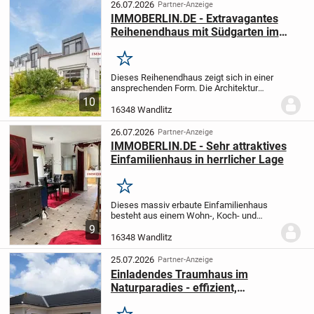
Raumkonzept für Familien,...
26.07.2026
Partner-Anzeige
IMMOBERLIN.DE - Extravagantes
Reihenendhaus mit Südgarten im
Berliner Speckgürtel
Merken
Dieses Reihenendhaus zeigt sich in einer
ansprechenden Form. Die Architektur
schert mit ihrem Pultdach aus dem
10
üblichen Kontext aus, und bietet reichlich
16348 Wandlitz
Wohnkomfort für eine Familie. Zudem
erzeugen...
26.07.2026
Partner-Anzeige
IMMOBERLIN.DE - Sehr attraktives
Einfamilienhaus in herrlicher Lage
Merken
Dieses massiv erbaute Einfamilienhaus
besteht aus einem Wohn-, Koch- und
Essbereich, vier Schlafzimmern, zwei
9
Bädern und einem Hauswirtschaftsraum.
16348 Wandlitz
Das lichtdurchflutete Ambiente wird durch
isolierver...
25.07.2026
Partner-Anzeige
Einladendes Traumhaus im
Naturparadies - effizient,
wohngesund & maßgeschneidert.