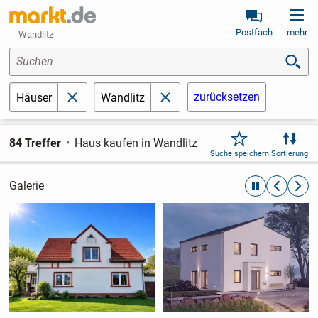
Postfach
mehr
Wandlitz
Suchen
zurücksetzen
Häuser
Wandlitz
schließen
schließen
84 Treffer
Haus kaufen in Wandlitz
Suche speichern
Sortierung
Galerie
automatische R
zurückblät
weite