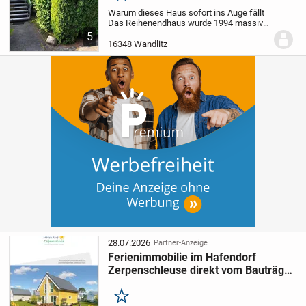
Warum dieses Haus sofort ins Auge fällt
Das Reihenendhaus wurde 1994 massiv
errichtet und präsentiert sich in einem
5
sehr gepflegten Zustand; die moderne
16348 Wandlitz
Gasheizung (Einbau 2020) sorgt für
zeitgemäßen...
28.07.2026
Partner-Anzeige
Ferienimmobilie im Hafendorf
Zerpenschleuse direkt vom Bauträger
Provisionsfrei
Merken