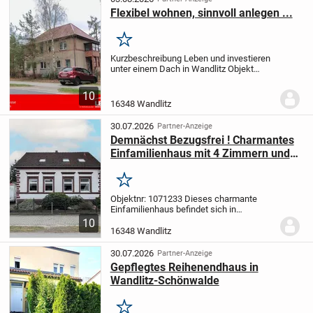
Flexibel wohnen, sinnvoll anlegen ...
Merken
Kurzbeschreibung Leben und investieren
unter einem Dach in Wandlitz Objekt
Dieses Zweifamilienhaus in solider
Massivbauweise aus dem Jahr ca. 1900
10
bietet mit rund 160 m² Wohnfläche auf
16348 Wandlitz
einem...
30.07.2026
Partner-Anzeige
Demnächst Bezugsfrei ! Charmantes
Einfamilienhaus mit 4 Zimmern und
Garten in Klosterfelde
Merken
Objektnr: 1071233
Dieses charmante
Einfamilienhaus befindet sich in
Klosterfelde und steht auf einem ca. 495
10
m² großen Grundstück.
Das Haus wurde
16348 Wandlitz
im Jahr 1918 erbaut und bietet insgesamt
vier...
30.07.2026
Partner-Anzeige
Gepflegtes Reihenendhaus in
Wandlitz-Schönwalde
Merken