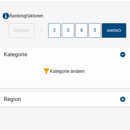
Wohngefühl. Mittelpunkt des Hauses ist
der offen gestaltete Wohn-...
Rankingfaktoren
zurück
1
2
3
4
5
weiter
Kategorie
Kategorie ändern
Region