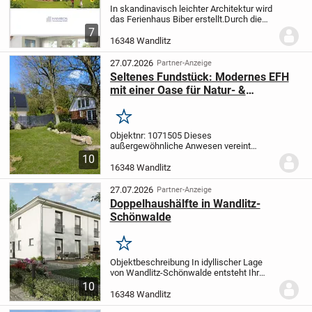
In skandinavisch leichter Architektur wird
das Ferienhaus Biber erstellt.Durch die
Grundrissgestaltung und Aufteilung der
7
einzelnen Räume wird ein freundliches
16348 Wandlitz
Ambiente des Hauses geschaffen.
27.07.2026
Partner-Anzeige
Seltenes Fundstück: Modernes EFH
mit einer Oase für Natur- &
Tierliebhaber inklusive Gästehaus
Merken
Objektnr: 1071505
Dieses
außergewöhnliche Anwesen vereint
naturnahes Wohnen und vielseitige
10
Nutzungsmöglichkeiten in idealer Weise.
16348 Wandlitz
Auf einem beeindruckenden Grundstück
von ca. 1.497 m² erwartet Sie...
27.07.2026
Partner-Anzeige
Doppelhaushälfte in Wandlitz-
Schönwalde
Merken
Objektbeschreibung In idyllischer Lage
von Wandlitz-Schönwalde entsteht Ihr
neues Zuhause:
Das moderne
10
Doppelhaus Aura 118 bietet auf ca. 118
16348 Wandlitz
m² Wohnfläche ein durchdachtes