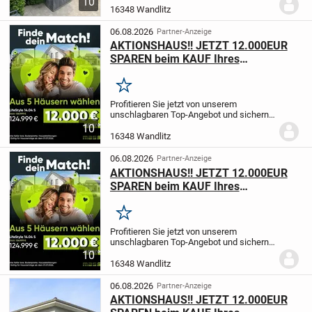
10
Wohnkomfort. In ruhiger Lage von
16348 Wandlitz
Klosterfelde, unweit vom Bahnhof
gelegen, bietet es auf einem...
06.08.2026
Partner-Anzeige
AKTIONSHAUS!! JETZT 12.000EUR
SPAREN beim KAUF Ihres
EIGENHEIMS!
Merken
Profitieren Sie jetzt von unserem
unschlagbaren Top-Angebot und sichern
Sie sich einen Preisvorteil von 12.000 EUR
10
für eins unserer 5 Top-Seller. Jetzt
16348 Wandlitz
zuschlagen und dem Traum des
Eigenheims...
06.08.2026
Partner-Anzeige
AKTIONSHAUS!! JETZT 12.000EUR
SPAREN beim KAUF Ihres
EIGENHEIMS!
Merken
Profitieren Sie jetzt von unserem
unschlagbaren Top-Angebot und sichern
Sie sich einen Preisvorteil von 12.000 EUR
10
für eins unserer 5 Top-Seller. Jetzt
16348 Wandlitz
zuschlagen und dem Traum des
Eigenheims...
06.08.2026
Partner-Anzeige
AKTIONSHAUS!! JETZT 12.000EUR