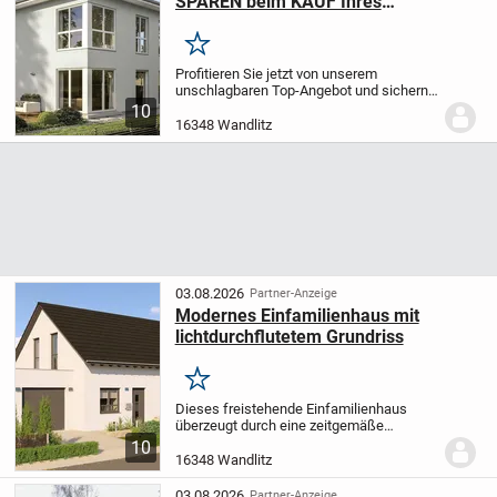
SPAREN beim KAUF Ihres
EIGENHEIMS!
Merken
Profitieren Sie jetzt von unserem
unschlagbaren Top-Angebot und sichern
Sie sich einen Preisvorteil von 12.000 EUR
10
für eins unserer 5 Top-Seller. Jetzt
16348 Wandlitz
zuschlagen und dem Traum des
Eigenheims...
03.08.2026
Partner-Anzeige
Modernes Einfamilienhaus mit
lichtdurchflutetem Grundriss
Merken
Dieses freistehende Einfamilienhaus
überzeugt durch eine zeitgemäße
Architektur und einen weitläufigen,
10
durchdachten Grundriss. Die großzügigen
16348 Wandlitz
und hellen Wohnbereiche laden dazu ein,
Ihre individuell...
03.08.2026
Partner-Anzeige