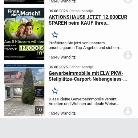
für eins unserer 5 Top-Seller. Jetzt
16348 Wandlitz
zuschlagen und dem Traum des
Eigenheims...
06.08.2026
Partner-Anzeige
AKTIONSHAUS!! JETZT 12.000EUR
SPAREN beim KAUF Ihres
EIGENHEIMS!
Merken
Profitieren Sie jetzt von unserem
unschlagbaren Top-Angebot und sichern
Sie sich einen Preisvorteil von 12.000 EUR
10
für eins unserer 5 Top-Seller. Jetzt
16348 Wandlitz
zuschlagen und dem Traum des
Eigenheims...
06.08.2026
Partner-Anzeige
Gewerbeimmobilie mit ELW PKW-
Stellplätze-Carport-Nebengelass-
Pool in zentraler Lage von Basdorf
Merken
Diese kleine Gewerbeimmobilie vereint
Arbeiten und Wohnen auf ideale Weise
und bietet vielfältige
10
Nutzungsmöglichkeiten. Sowohl für
16348 Wandlitz
Selbstnutzer als auch für
Kapitalanleger.
Im Erdgeschoss befindet...