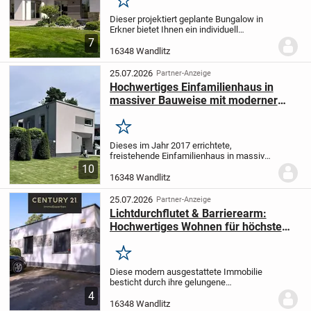
Merken
Dieser projektiert geplante Bungalow in
Erkner bietet Ihnen ein individuell
gestaltbares Zuhause, das genau auf Ihre
7
Wünsche und Vorstellungen
16348 Wandlitz
zugeschnitten wird. Mit einer großzügigen
Wohnfläche von...
25.07.2026
Partner-Anzeige
Hochwertiges Einfamilienhaus in
massiver Bauweise mit moderner
Energietechnik und stilvollem Garten
Merken
Dieses im Jahr 2017 errichtete,
freistehende Einfamilienhaus in massiver
Bauweise vereint individuelle Gestaltung,
10
großzügiges Raumgefühl und
16348 Wandlitz
hochwertige Ausstattung. Auf ca. 165 m²
Wohnfläche und...
25.07.2026
Partner-Anzeige
Lichtdurchflutet & Barrierearm:
Hochwertiges Wohnen für höchste
Ansprüche
Merken
Diese modern ausgestattete Immobilie
besticht durch ihre gelungene
Raumaufteilung, hochwertige
4
Ausstattungsdetails und ein einladendes
16348 Wandlitz