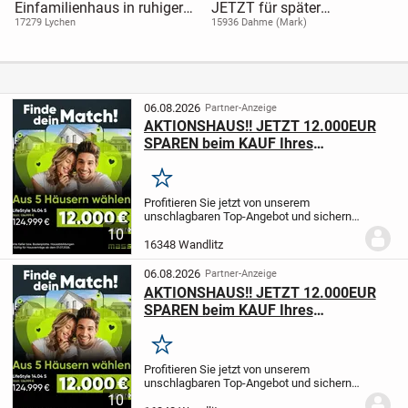
Einfamilienhaus in ruhiger
JETZT für später
Dorfrandlage in Beenz bei
vorsorgen!!!
17279 Lychen
15936 Dahme (Mark)
Lychen zu verkaufen!
06.08.2026
Partner-Anzeige
AKTIONSHAUS!! JETZT 12.000EUR
SPAREN beim KAUF Ihres
EIGENHEIMS!
Merken
Profitieren Sie jetzt von unserem
unschlagbaren Top-Angebot und sichern
Sie sich einen Preisvorteil von 12.000 EUR
10
für eins unserer 5 Top-Seller. Jetzt
16348 Wandlitz
zuschlagen und dem Traum des
Eigenheims...
06.08.2026
Partner-Anzeige
AKTIONSHAUS!! JETZT 12.000EUR
SPAREN beim KAUF Ihres
EIGENHEIMS!
Merken
Profitieren Sie jetzt von unserem
unschlagbaren Top-Angebot und sichern
Sie sich einen Preisvorteil von 12.000 EUR
10