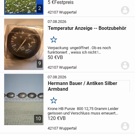
5 €
Festpreis
2
42107 Wuppertal
07.08.2026
Temperatur Anzeige -- Bootzubehör
Merken
Verpackung ungeöffnet . Ob es noch
funktioniert , weiss ich nicht !
Pflichtangabe : Privatverkauf ohne
50 €
VB
Garantie und Rückgabe
Zuzüglich
9
Versand
42107 Wuppertal
07.08.2026
Hermann Bauer / Antiken Silber
Armband
Merken
Krone HB Punze 800
12,75 Gramm
Leider
gerissen und Verschluss muss erneuert
werden weil es nicht richtig schließt !
120 €
VB
10
Reparatur kosten beim Juwelier ca. 35
Euro
Pflichtangabe : Privatverkauf ohne...
42107 Wuppertal