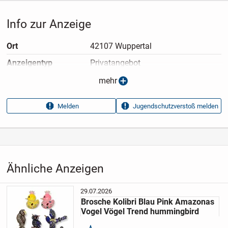
Info zur Anzeige
Ort
42107 Wuppertal
Anzeigen­typ
Privatangebot
Anzeigen­datum
07.08.2026
mehr
Anzeigen­kennung
e6db9574
Melden
Jugendschutzverstoß melden
Aufrufe dieser
518
Anzeige
Kategorie
Haus & Garten
›
Kleidung
›
Accessoires
›
Schmuck
›
Ketten
Ähnliche Anzeigen
29.07.2026
Brosche Kolibri Blau Pink Amazonas
Vogel Vögel Trend hummingbird