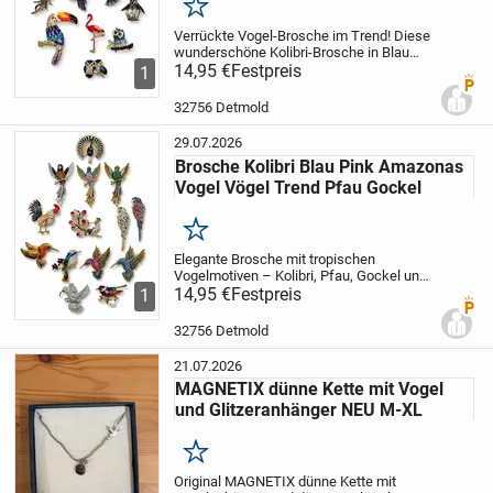
Merken
Verrückte Vogel-Brosche im Trend! Diese
wunderschöne Kolibri-Brosche in Blau
und Pink bringt tropisches Flair in deinen
14,95 €
Festpreis
1
Premi
Alltag. Der detailreich gestaltete
Amazonas-Vogel ist das perfekte
32756 Detmold
Accessoire...
29.07.2026
Brosche Kolibri Blau Pink Amazonas
Vogel Vögel Trend Pfau Gockel
Merken
Elegante Brosche mit tropischen
Vogelmotiven – Kolibri, Pfau, Gockel und
Eisvogel in lebendigen Farben wie Blau
14,95 €
Festpreis
1
Premi
und Pink. Das Accessoire im Amazonas-
Stil verleiht jedem Outfit einen exotischen
32756 Detmold
Touch...
21.07.2026
MAGNETIX dünne Kette mit Vogel
und Glitzeranhänger NEU M-XL
Merken
Original MAGNETIX dünne Kette mit