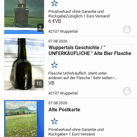
Merken
Privatverkauf ohne Garantie und
Rückgabe
Zuzüglich 1 Euro Versand
6 €
VB
2
42107 Wuppertal
07.08.2026
Wuppertals Geschichte / "
UNFERKÄUFLICHE " Alte Bier Flasche
Merken
Flasche Unferkäuflich steht unter
anderen auf der Flasche ! Sehr selten !
RARITÄT !
VB
Leider ohne Verschluss .
10
Pflichtangabe : Privatverkauf ohne
Garantie und Rückgabe
42107 Wuppertal
07.08.2026
Alte Postkarte
Merken
Privatverkauf ohne Garantie und
Rückgabe
+ 1 Euro Versand