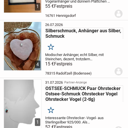
Vogelanhänger und dünnem Plättchen mit
Glitzerakzent NEU, M-XL.
55 €
Festpreis
Neupreis liegt für
1
beides bei 59€
Material: Nickelfreier
Edelstahl (Allergiegetestet)
Hersteller:...
16761 Hennigsdorf
26.07.2026
Silberschmuck, Anhänger aus Silber,
Schmuck
Merken
Modischer Anhänger, echt Silber, mit
Steinchen, dezent, trotzdem
ausdrucksstark, nicht wulstig, nur 1x
15 €
Festpreis
4
getragen, also neuwertig! Für Kette oder
Reif. Passt sowohl zu sportlicher, als
78315 Radolfzell (Bodensee)
auch zu eleganter...
31.07.2026
Partner-Anzeige
OSTSEE-SCHMUCK Paar Ohrstecker
Ostsee-Schmuck Ohrstecker Vogel
Ohrstecker Vogel (2-tlg)
Merken
Interessante Ohrstecker -Vogel- aus
1
Sterlingsilber 925/000. Als
Schmucksteine sind Bernstein und rek.
52 €
Festpreis