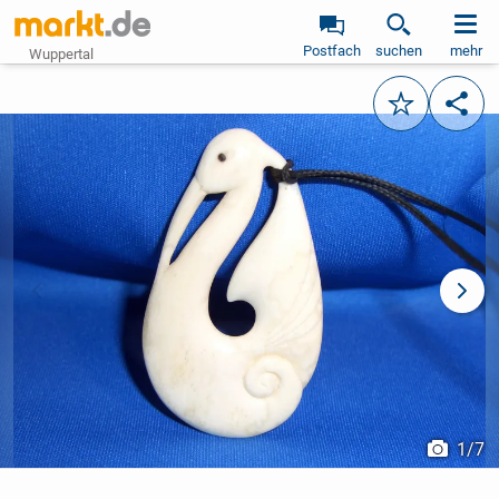
Postfach
suchen
mehr
Wuppertal
Merken
Teile
vorheriges Bild
näch
1
/
7