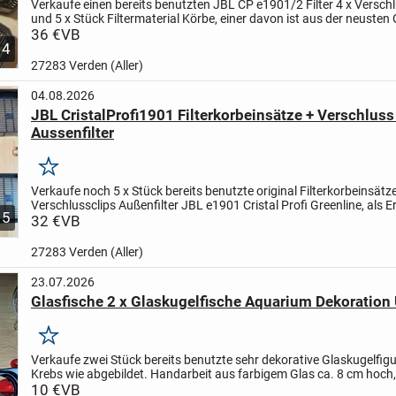
Verkaufe einen bereits benutzten JBL CP e1901/2 Filter 4 x Verschl
und 5 x Stück Filtermaterial Körbe, einer davon ist aus der neusten
ohne Filtermaterial, wie abgebildet.
36 €
VB
...
4
27283 Verden (Aller)
04.08.2026
JBL CristalProfi1901 Filterkorbeinsätze + Verschluss 
Aussenfilter
Merken
Verkaufe noch 5 x Stück bereits benutzte original Filterkorbeinsätz
Verschlussclips Außenfilter JBL e1901 Cristal Profi Greenline, als Er
5
wie abgebildet.
32 €
VB
Stammen aus einem Tierfreien...
27283 Verden (Aller)
23.07.2026
Glasfische 2 x Glaskugelfische Aquarium Dekoration
Merken
Verkaufe zwei Stück bereits benutzte sehr dekorative Glaskugelfigu
Krebs wie abgebildet. Handarbeit aus farbigem Glas ca. 8 cm hoch,
cm bis 3 cm groß, Glaskugel Durchmesser 2,8...
10 €
VB