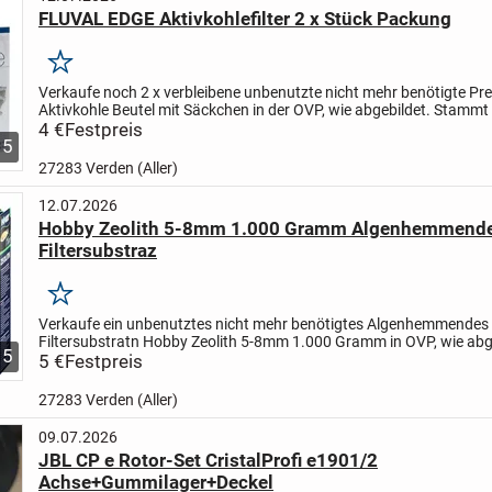
FLUVAL EDGE Aktivkohlefilter 2 x Stück Packung
Merken
Verkaufe noch 2 x verbleibene unbenutzte nicht mehr benötigte P
Aktivkohle Beutel mit Säckchen in der OVP, wie abgebildet.
Stammt 
Tierfreien Nichtraucher Haushalt.
4 €
Festpreis
Beschreibung:
...
5
27283 Verden (Aller)
12.07.2026
Hobby Zeolith 5-8mm 1.000 Gramm Algenhemmend
Filtersubstraz
Merken
Verkaufe ein unbenutztes nicht mehr benötigtes Algenhemmendes
Filtersubstratn Hobby Zeolith 5-8mm 1.000 Gramm in OVP, wie abg
5
Stammt aus einem Tierfreien Nichtraucher Haushalt .
5 €
Festpreis
...
27283 Verden (Aller)
09.07.2026
JBL CP e Rotor-Set CristalProfi e1901/2
Achse+Gummilager+Deckel