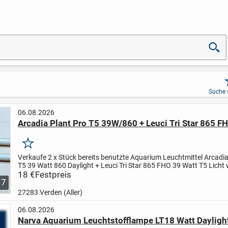
Suche 
06.08.2026
Arcadia Plant Pro T5 39W/860 + Leuci Tri Star 865 
Merken
Verkaufe 2 x Stück bereits benutzte Aquarium Leuchtmittel Arcadia
T5 39 Watt 860 Daylight + Leuci Tri Star 865 FHO 39 Watt T5 Licht 
Röhre beide voll funktionstüchtig mit eine Länge von...
18 €
Festpreis
7
27283 Verden (Aller)
06.08.2026
Narva Aquarium Leuchtstofflampe LT18 Watt Dayligh