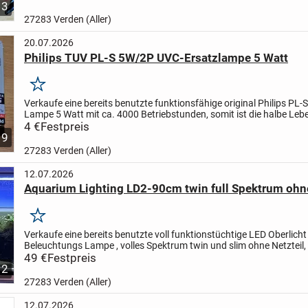
3
27283 Verden (Aller)
20.07.2026
Philips TUV PL-S 5W/2P UVC-Ersatzlampe 5 Watt
Merken
Verkaufe eine bereits benutzte funktionsfähige original Philips PL-
Lampe 5 Watt mit ca. 4000 Betriebstunden, somit ist die halbe Le
verbraucht inklusive OVP, wie abgebildet.
4 €
Festpreis
...
9
27283 Verden (Aller)
12.07.2026
Aquarium Lighting LD2-90cm twin full Spektrum ohne
Merken
Verkaufe eine bereits benutzte voll funktionstüchtige LED Oberlicht
Beleuchtungs Lampe , volles Spektrum twin und slim ohne Netzteil, 
meinem Aquarium Technik in der Zeitschaltuhr...
49 €
Festpreis
12
27283 Verden (Aller)
12.07.2026