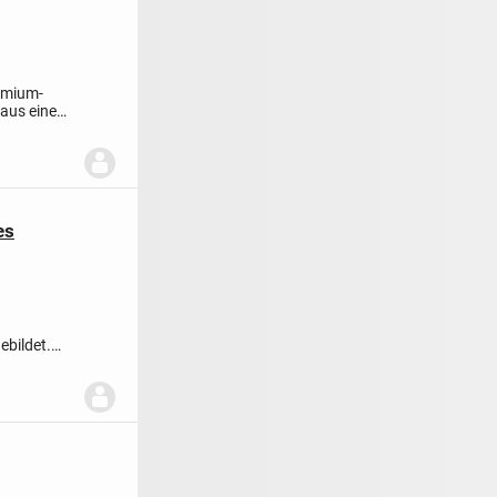
remium-
aus einem
es
ebildet.