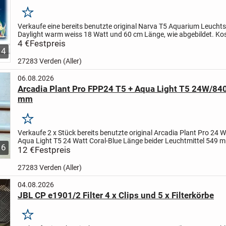
Merken
Verkaufe eine bereits benutzte original Narva T5 Aquarium Leucht
Daylight warm weiss 18 Watt und 60 cm Länge, wie abgebildet.
Ko
Zustand: In einem guten gebrauchten Zustand wie...
4 €
Festpreis
4
27283 Verden (Aller)
06.08.2026
Arcadia Plant Pro FPP24 T5 + Aqua Light T5 24W/84
mm
Merken
Verkaufe 2 x Stück bereits benutzte original Arcadia Plant Pro 24 
Aqua Light T5 24 Watt Coral-Blue Länge beider Leuchtmittel 549 m
6
funktionstüchtig, wie abgebildet.
12 €
Festpreis
Kosmetische...
27283 Verden (Aller)
04.08.2026
JBL CP e1901/2 Filter 4 x Clips und 5 x Filterkörbe
Merken