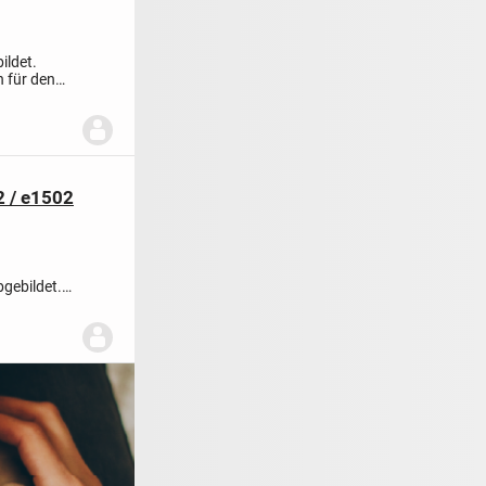
ildet.
n für den
2 / e1502
gebildet.