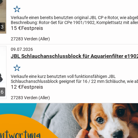
Merken
Verkaufe einen bereits benutzten original JBL CP e Rotor, wie abgeb
Beschreibung:
Rotor-Set für CPe 1901/1902, Komplettsatz mit alle
3
Austausch erforderlichen Teilen
15 €
Festpreis
Anwendung:
...
27283 Verden (Aller)
09.07.2026
JBL Schlauchanschlussblock für Aquarienfilter e190
Merken
Verkaufe eine kurz benutzten voll funktionsfähigen JBL
Schlauchanschlussblock geeignet für 16 / 22 mm Schläuche, wie ab
Produktbeschreibung:
12 €
Festpreis
Schlauchanschlussblock Ersatzteil für...
6
27283 Verden (Aller)