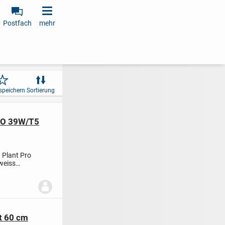
Postfach
mehr
speichern
Sortierung
FHO 39W/T5
 Plant Pro
weiss
t 60 cm