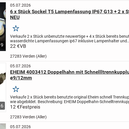
05.07.2026
6 x Stück Sockel T5 Lampenfassung IP67 G13 + 2 x S
NEU
Merken
Verkaufe 2 x Stück unbenutzte neuwertige + 4 x Stück bereits benu
wasserdichte Lampenfassungen ip67 inklusive Lampenhalter und
9
Gummidichtung, zusätzlich 2 x Stück Fassung -Verschlussring + 2 x
22 €
VB
27283 Verden (Aller)
05.07.2026
EHEIM 4003412 Doppelhahn mit Schnellltrennkupplu
ø9/12mm
Merken
Verkaufe 2 x Stück bereits benutzte original Eheim schnell Trennk
wie abgebildet.
Beschreibung:
EHEIM Doppelhahn-Schnelltrennkup
6
einem Handgriff trennen oder verbindet man die...
12 €
Festpreis
27283 Verden (Aller)
05.07.2026