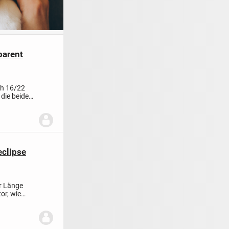
parent
ch 16/22
 die beiden
eclipse
er Länge
or, wie