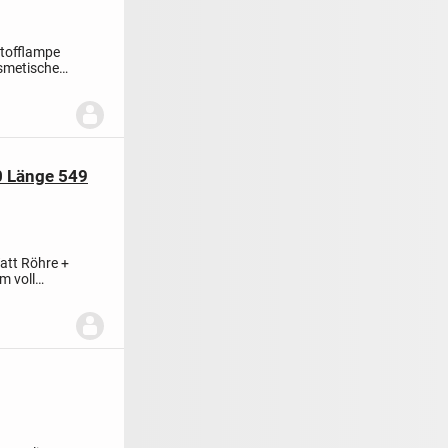
stofflampe
smetischen
0 Länge 549
Watt Röhre +
m voll