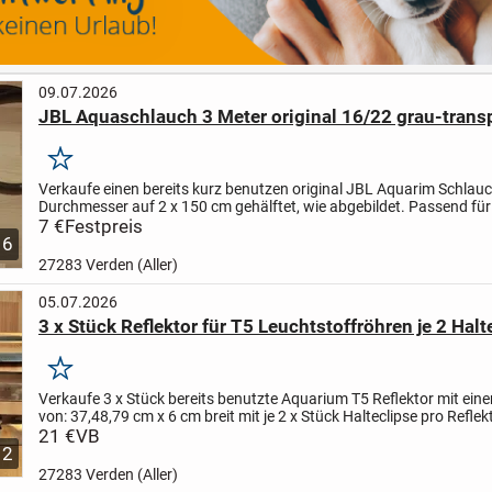
09.07.2026
JBL Aquaschlauch 3 Meter original 16/22 grau-trans
Merken
Verkaufe einen bereits kurz benutzen original JBL Aquarim Schlau
Durchmesser auf 2 x 150 cm gehälftet, wie abgebildet.
Passend für
grossen JBL Aussenfilter 1502 / 1902
7 €
Festpreis
...
6
27283 Verden (Aller)
05.07.2026
3 x Stück Reflektor für T5 Leuchtstoffröhren je 2 Halt
Merken
Verkaufe 3 x Stück bereits benutzte Aquarium T5 Reflektor mit ein
von: 37,48,79 cm x 6 cm breit mit je 2 x Stück Halteclipse pro Reflekt
abgebildet.
21 €
VB
Artikelbeschreibung:
Reflektor...
12
27283 Verden (Aller)