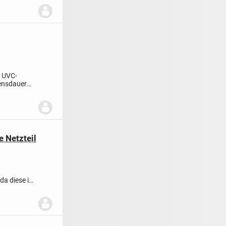
S UVC-
bensdauer
 Netzteil
da diese in