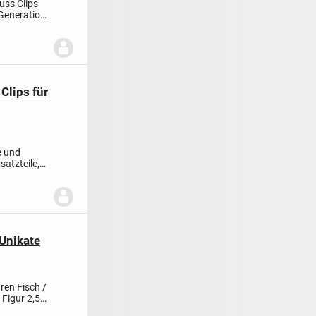
uss Clips
 Generation,
Clips für
e und
satzteile,
 Unikate
ren Fisch /
 Figur 2,5