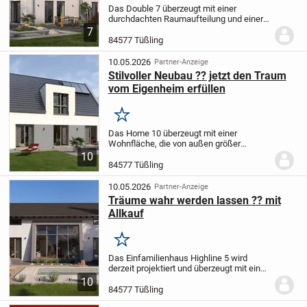
Das Double 7 überzeugt mit einer
durchdachten Raumaufteilung und einer
markanten äußeren Gestaltung. Die
7
erhöhte Giebelwand macht das
84577 Tüßling
Doppelhaus zu einem echten Hingucker,
während die zwei integrierte...
10.05.2026
Partner-Anzeige
Stilvoller Neubau ?? jetzt den Traum
vom Eigenheim erfüllen
Merken
Das Home 10 überzeugt mit einer
Wohnfläche, die von außen größer
erscheint als erwartet. Mit mehr als 163
10
m² bietet dieser außergewöhnliche
84577 Tüßling
Grundriss ein einzigartiges Wohngefühl.
Im Erdgeschoss...
10.05.2026
Partner-Anzeige
Träume wahr werden lassen ?? mit
Allkauf
Merken
Das Einfamilienhaus Highline 5 wird
derzeit projektiert und überzeugt mit einer
bemerkenswerten Raumgestaltung.
10
Großzügige Zimmer und ein offener,
84577 Tüßling
fließender Wohnbereich mit integriertem