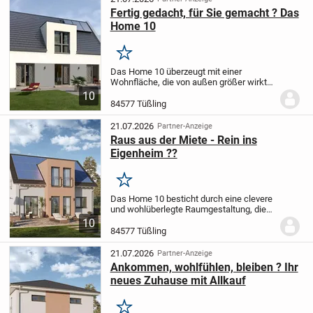
Fertig gedacht, für Sie gemacht ? Das
Home 10
Merken
Das Home 10 überzeugt mit einer
Wohnfläche, die von außen größer wirkt
als man zunächst annimmt. Mit mehr als
10
163 m² bietet dieser einzigartige
84577 Tüßling
Grundriss ein unvergleichliches
Wohngefühl. Im...
21.07.2026
Partner-Anzeige
Raus aus der Miete - Rein ins
Eigenheim ??
Merken
Das Home 10 besticht durch eine clevere
und wohlüberlegte Raumgestaltung, die
auf den ersten Blick mehr Raum
10
verspricht, als sie tatsächlich bietet. Beim
84577 Tüßling
Betreten dieses Hauses werden Sie von
einem...
21.07.2026
Partner-Anzeige
Ankommen, wohlfühlen, bleiben ? Ihr
neues Zuhause mit Allkauf
Merken