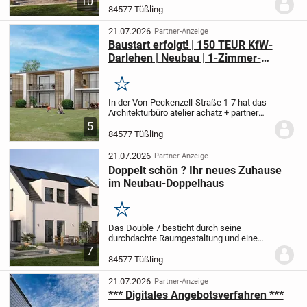
10
bietet. Beim Betreten dieses Hauses...
84577 Tüßling
21.07.2026
Partner-Anzeige
Baustart erfolgt! | 150 TEUR KfW-
Darlehen | Neubau | 1-Zimmer-
Wohnung | 5% degressiv + 5% lineare
Abschreibung*
Merken
In der Von-Peckenzell-Straße 1-7 hat das
Architekturbüro atelier achatz + partner
architekten ein modernes und
5
ansprechendes Quartier ersonnen.
In 4
84577 Tüßling
familiären Häusern (Haus A bis D)
entstehen 22...
21.07.2026
Partner-Anzeige
Doppelt schön ? Ihr neues Zuhause
im Neubau-Doppelhaus
Merken
Das Double 7 besticht durch seine
durchdachte Raumgestaltung und eine
beeindruckende äußere Erscheinung. Die
7
markante, erhöhte Giebelwand verleiht
84577 Tüßling
dem Doppelhaus einen
unverwechselbaren Charakter,...
21.07.2026
Partner-Anzeige
*** Digitales Angebotsverfahren ***