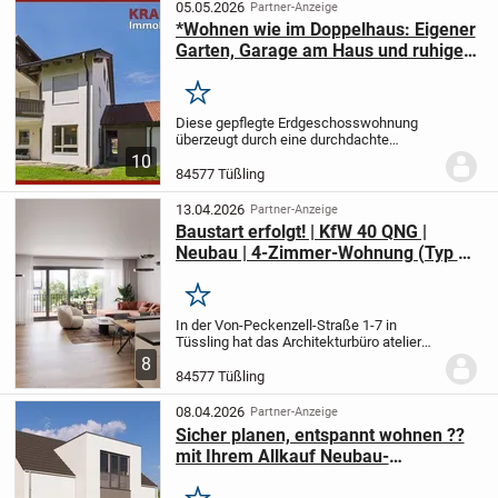
Essen und...
05.05.2026
Partner-Anzeige
*Wohnen wie im Doppelhaus: Eigener
Garten, Garage am Haus und ruhige
Lage.*
Merken
Diese gepflegte Erdgeschosswohnung
überzeugt durch eine durchdachte
Raumaufteilung und ein angenehmes
10
Wohnambiente auf ca. 65,44 m²
84577 Tüßling
Wohnfläche. Sie befindet sich in einem
ruhigen, zweigeschossigen...
13.04.2026
Partner-Anzeige
Baustart erfolgt! | KfW 40 QNG |
Neubau | 4-Zimmer-Wohnung (Typ D)
| 5% degressiv + 5% lineare
Abschreibung*
Merken
In der Von-Peckenzell-Straße 1-7 in
Tüssling hat das Architekturbüro atelier
achatz + partner architekten ein
8
modernes und ansprechendes Quartier
84577 Tüßling
ersonnen.
In 4 familiären Häusern (Haus
A bis D)...
08.04.2026
Partner-Anzeige
Sicher planen, entspannt wohnen ??
mit Ihrem Allkauf Neubau-
Einfamilienhaus