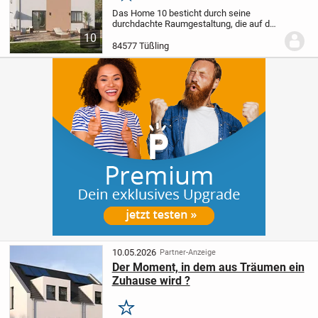
Das Home 10 besticht durch seine
durchdachte Raumgestaltung, die auf den
ersten Blick größer erscheint, als sie
10
tatsächlich ist. Beim Betreten dieses
84577 Tüßling
Hauses werden Sie von einem
überraschend...
10.05.2026
Partner-Anzeige
Der Moment, in dem aus Träumen ein
Zuhause wird ?
Merken