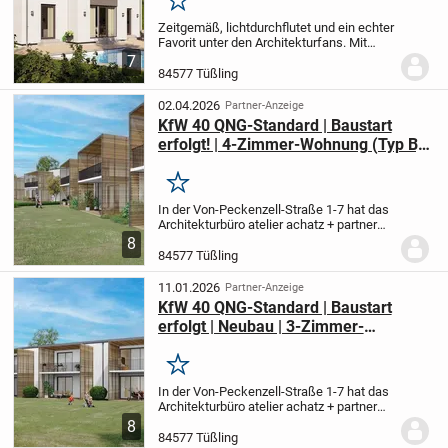
Merken
Zeitgemäß, lichtdurchflutet und ein echter
Favorit unter den Architekturfans. Mit
großzügigen 193 m² bietet dieses Haus
7
ausreichend Raum für die gesamte
84577 Tüßling
Familie.
Möchten Sie, dass das Highline
Ihr...
02.04.2026
Partner-Anzeige
KfW 40 QNG-Standard | Baustart
erfolgt! | 4-Zimmer-Wohnung (Typ B)
| 5% degressiv + 5% lineare
Abschreibung*
Merken
In der Von-Peckenzell-Straße 1-7 hat das
Architekturbüro atelier achatz + partner
architekten ein modernes und
8
ansprechendes Quartier ersonnen.
In 4
84577 Tüßling
familiären Häusern (Haus A bis D)
entstehen 22...
11.01.2026
Partner-Anzeige
KfW 40 QNG-Standard | Baustart
erfolgt | Neubau | 3-Zimmer-
Wohnung | 5% degressiv + 5% lineare
Abschreibung*
Merken
In der Von-Peckenzell-Straße 1-7 hat das
Architekturbüro atelier achatz + partner
architekten ein modernes und
8
ansprechendes Quartier ersonnen.
In 4
84577 Tüßling