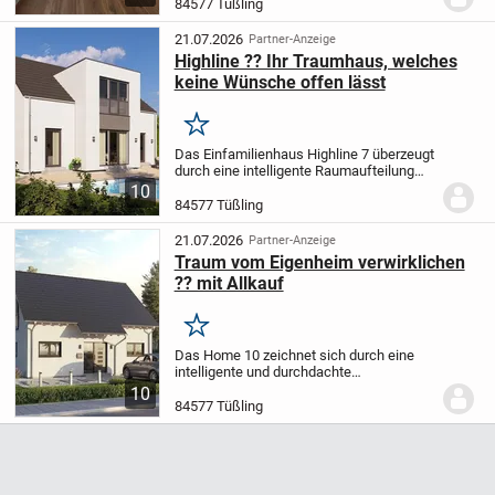
84577 Tüßling
gegenüber vom Hauseingang....
21.07.2026
Partner-Anzeige
Highline ?? Ihr Traumhaus, welches
keine Wünsche offen lässt
Merken
Das Einfamilienhaus Highline 7 überzeugt
durch eine intelligente Raumaufteilung
und bietet mit einer Wohnfläche von
10
193,71 m² viel Platz für Familien jeder
84577 Tüßling
Größe. Im Erdgeschoss erwartet Sie ein...
21.07.2026
Partner-Anzeige
Traum vom Eigenheim verwirklichen
?? mit Allkauf
Merken
Das Home 10 zeichnet sich durch eine
intelligente und durchdachte
Raumaufteilung aus, die auf den ersten
10
Blick mehr verspricht, als sie tatsächlich
84577 Tüßling
bereithält. Beim Betreten dieses Hauses
werden Sie...