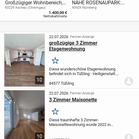
Großzügiger Wohnbereich,
NÄHE ROSENAUPARK:
50 m² Dachterrasse und
Stilvolle 3-Zimmer-
83229 Aschau (Chiemgau)
90429 Nürnberg
1.400,00 €
Bergblick - Wohnen in
Altbauwohnung mit Balkon
Nettokaltmiete
Aschau
im Hochparterre eines
beeindruckenden
Denkmalhauses – sofort
22.07.2026
Partner-Anzeige
frei
großzügige 3 Zimmer
Etagenwohnung
Merken
Diese wunderschöne Etagenwohnung
befindet sich in Tüßling - Heiligenstatt.
Die 3 Zimmer-Etagenwohnung liegt direkt
10
in dem Bestandsbau (dieser wurde 1967
84577 Tüßling
erbaut und 2022 vollständig kernsaniert).
Das...
22.07.2026
Partner-Anzeige
3 Zimmer Maisonette
Merken
Diese traumhafte 3 Zimmer-
Maisonettewohnung wurde 2022 in
Holzständerbauweise als Neubau
errichtet. Die beiden Außenstellplätze der
10
Maisonettewohnung befinden sich direkt