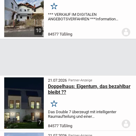
Merken
*** VERKAUF IM DIGITALEN
ANGEBOTSVERFAHREN ***
Informationen
zum Angebotsverfahren finden Sie in der
entsprechenden Broschüre in den
10
Objektunterlagen.
Im Jahr 1926 wurde der
84577 Tüßling
Aufbau des 1....
21.07.2026
Partner-Anzeige
Doppelhaus: Eigentum, das bezahlbar
bleibt ??
Merken
Das Double 7 überzeugt mit intelligenter
Raumaufteilung und einer
beeindruckenden Optik. Die markante,
7
erhöhte Giebelwand macht das
84577 Tüßling
Doppelhaus zu einem wahren Eyecatcher,
während zwei eingebundene...
21.07.2026
Partner-Anzeige