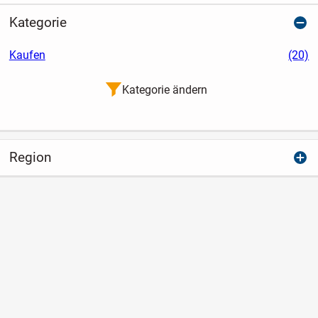
familiären Häusern (Haus A bis D)
entstehen 22...
Kategorie
Kaufen
(20)
Kategorie ändern
Region