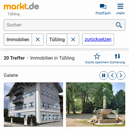
Postfach
mehr
Tüßling
Suchen
zurücksetzen
Immobilien
Tüßling
schließen
schließen
20 Treffer
Immobilien in Tüßling
Suche speichern
Sortierung
Galerie
automatische R
zurückblät
weite