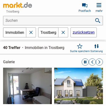
Postfach
mehr
Trostberg
Suchen
zurücksetzen
Immobilien
Trostberg
schließen
schließen
40 Treffer
Immobilien in Trostberg
Suche speichern
Sortierung
Galerie
automatische R
zurückblät
weite