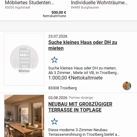
Möbliertes Studenten
Individuelle Wohnträume
Apartment
realisieren - Ihr projektiertes
85055 Ingolstadt
84489 Burghausen
500,00 €
Einfamilienhaus in
Nettokaltmiete
Burghausen
23.07.2026
Suche kleines Haus oder DH zu
mieten
Merken
Suche kleines Haus oder DH zu mieten.
Ab 3 Zimmer , Miete ist VB, in Trostberg
und Umgebung bis 20 km.
1.000,00 €
Nettokaltmiete
83308 Trostberg
03.08.2026
Partner-Anzeige
NEUBAU MIT GROßZÜGIGER
TERRASSE IN TOPLAGE
Merken
Diese moderne 3-Zimmer-Neubau-
Terrassenwohnung in Trostberg bietet auf