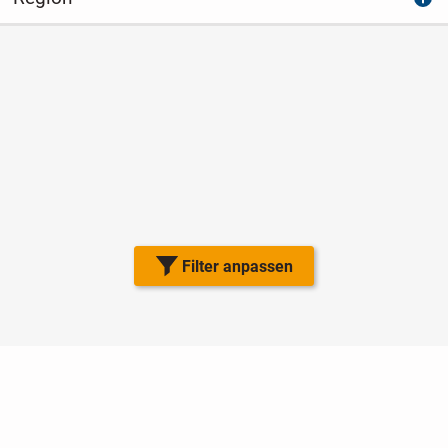
Filter anpassen
Nutzungsbedingungen
Datenschutz
Barrierefreiheit
Impressum
Kontakt
Hilfe
Sicherheit
Jugendschutz
Login
Konto löschen
Premium buchen
Abo kündigen