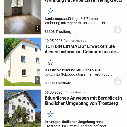
Wohnung mit Potenzial in Heiligkreuz!
Merken
Sanierungsbedürftige 2-3-Zimmer-
Wohnung mit eigenem Gartenanteil in
ruhiger Lage von Trostberg
Diese 2-3-
3
Zimmer-Wohnung bietet auf einer
83308 Trostberg
Wohnfläche von ca. 60 m² eine solide
Grundlage für Eigennutzer...
10.05.2026
Partner-Anzeige
"ICH BIN EINMALIG" Erwecken Sie
dieses historische Gebäude aus dem
Dornröschenschlaf
Merken
Das im Volksmund als "Linnerkeller"
bekannte Gebäude stammt in Teilen aus
dem 16. und 17. Jahrhundert. Ca. 1770
3
wurde das Haus in seiner heutigen Form
83308 Trostberg
ausgebaut und diente dem Amtmann der
Eisenfronfes...
08.05.2026
Partner-Anzeige
Bäuerliches Anwesen mit Bergblick in
ländlicher Umgebung von Trostberg
Merken
In ruhiger, ländlicher Umgebung nahe
Trostberg, im Ortsteil Dieding, befindet