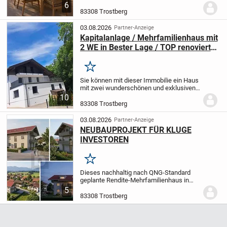
102 m² viel Raum zum Wohlfühlen. Zwei
6
Terrassen nach Süden und Westen
83308 Trostberg
schenken Ihnen Sonne vom Frühstück bis
in den Abend. Das...
03.08.2026
Partner-Anzeige
Kapitalanlage / Mehrfamilienhaus mit
2 WE in Bester Lage / TOP renoviert /
Keine Maklerprovision
Merken
Sie können mit dieser Immobilie ein Haus
mit zwei wunderschönen und exklusiven
Eigentumswohnungen erwerben, welche
10
Sie selbst beziehen oder auch als
83308 Trostberg
Kapitalanlage nutzen können. Das Haus
wurde 1906...
03.08.2026
Partner-Anzeige
NEUBAUPROJEKT FÜR KLUGE
INVESTOREN
Merken
Dieses nachhaltig nach QNG-Standard
geplante Rendite-Mehrfamilienhaus in
Trostberg bietet acht Wohneinheiten mit
5
einer Gesamtwohnfläche von ca. 637 m²
83308 Trostberg
auf einem 916 m² großen Grundstück.
Der...