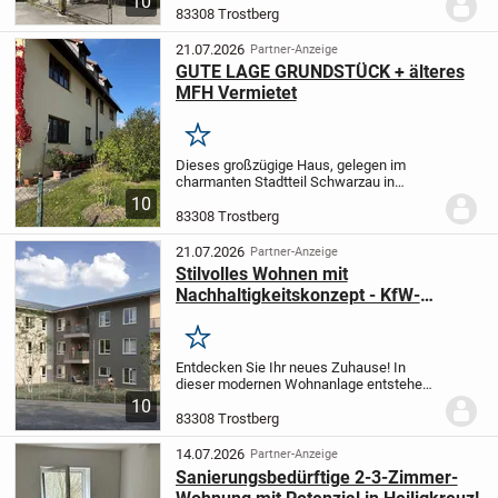
10
zentrumsnahen Lage von Trostberg.
Das
83308 Trostberg
Wohnhaus verfügt über zwei nahezu
identisch geschnittene...
21.07.2026
Partner-Anzeige
GUTE LAGE GRUNDSTÜCK + älteres
MFH Vermietet
Merken
Dieses großzügige Haus, gelegen im
charmanten Stadtteil Schwarzau in
Trostberg, bietet ausreichend Platz für
10
große Familien und schafft eine
83308 Trostberg
einladende Atmosphäre. Mit einer Fläche
von 267 m² umfasst...
21.07.2026
Partner-Anzeige
Stilvolles Wohnen mit
Nachhaltigkeitskonzept - KfW-
Effizienzhaus 40 - provisionsfrei
Merken
Entdecken Sie Ihr neues Zuhause! In
dieser modernen Wohnanlage entstehen
insgesamt 15 attraktive Wohnungen mit 2
10
bis 5 Zimmern und Wohnflächen
83308 Trostberg
zwischen ca. 54 m² und ca. 128 m². Das
Objekt liegt in...
14.07.2026
Partner-Anzeige
Sanierungsbedürftige 2-3-Zimmer-