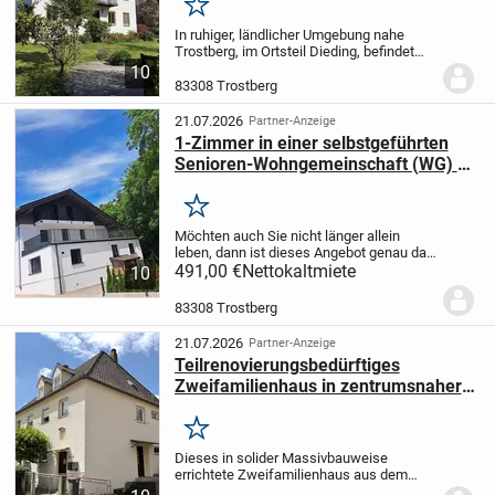
Merken
In ruhiger, ländlicher Umgebung nahe
Trostberg, im Ortsteil Dieding, befindet
sich dieses charmante bäuerliche
10
Anwesen mit einer großzügigen
83308 Trostberg
Wohnfläche von ca. 268 m² sowie einer
zusätzlichen...
21.07.2026
Partner-Anzeige
1-Zimmer in einer selbstgeführten
Senioren-Wohngemeinschaft (WG) zu
vermieten
Merken
Möchten auch Sie nicht länger allein
leben, dann ist dieses Angebot genau das
richtige für Sie.
491,00 €
Nettokaltmiete
Modernes Wohnen mit
10
Komfort und Gemeinschaft - Hochwertige
Zimmer in einem vollständig sanierten...
83308 Trostberg
21.07.2026
Partner-Anzeige
Teilrenovierungsbedürftiges
Zweifamilienhaus in zentrumsnaher
Lage von Trostberg -
Ausbaupotential!
Merken
Dieses in solider Massivbauweise
errichtete Zweifamilienhaus aus dem
Baujahr 1937 befindet sich in einer