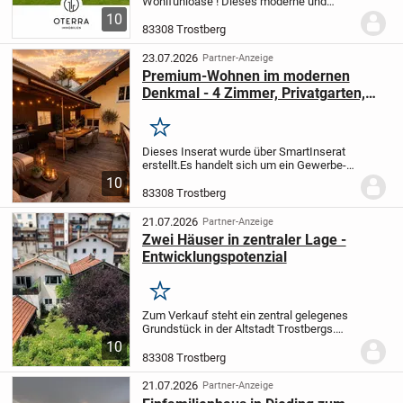
Wohlfühloase !
Dieses moderne und
hochwertig im Jahre 2022 erbaute
10
Einfamilienhaus, vereint großzügiges
83308 Trostberg
Wohnen auf ca. 250 m² Wohnfläche mit
dem Charme eines...
23.07.2026
Partner-Anzeige
Premium-Wohnen im modernen
Denkmal - 4 Zimmer, Privatgarten,
Dachterrasse & Energieklasse A+
Merken
Dieses Inserat wurde über SmartInserat
erstellt.
Es handelt sich um ein Gewerbe-
Inserat.
Historischer Charakter - Zeitlose
10
Architektur - Wohnkomfort auf höchstem
83308 Trostberg
Niveau.
Diese 4-Zimmer-Eigentumswohn...
21.07.2026
Partner-Anzeige
Zwei Häuser in zentraler Lage -
Entwicklungspotenzial
Merken
Zum Verkauf steht ein zentral gelegenes
Grundstück in der Altstadt Trostbergs.
Das Anwesen besteht aus insgesamt drei
10
Flurstücken mit einer
83308 Trostberg
Gesamtgrundstücksfläche von ca. 449 m²
und ist derzeit mit...
21.07.2026
Partner-Anzeige