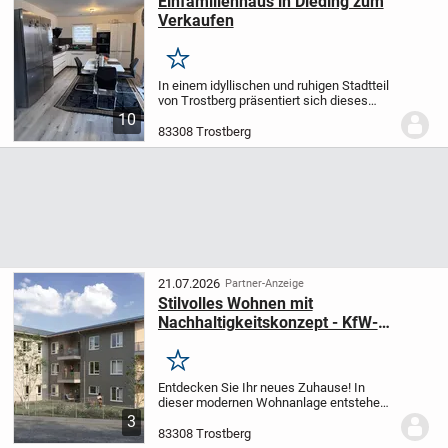
Einfamilienhaus in Dieding zum
Verkaufen
Merken
In einem idyllischen und ruhigen Stadtteil
von Trostberg präsentiert sich dieses
ansprechende Einfamilienhaus, ideal für
10
Familien, und wurde 2018 von der
83308 Trostberg
angesehenen Firma Living erbaut. Das...
21.07.2026
Partner-Anzeige
Stilvolles Wohnen mit
Nachhaltigkeitskonzept - KfW-
Effizienzhaus 40; provisionsfrei
Merken
Entdecken Sie Ihr neues Zuhause! In
dieser modernen Wohnanlage entstehen
insgesamt 15 attraktive Wohnungen mit 2
3
bis 5 Zimmern und Wohnflächen
83308 Trostberg
zwischen ca. 54 m² und ca. 128 m². Das