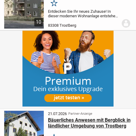
Balkon - provisionsfrei
Merken
Entdecken Sie Ihr neues Zuhause! In
dieser modernen Wohnanlage entstehen
insgesamt 15 attraktive Wohnungen mit 2
10
bis 5 Zimmern und Wohnflächen
83308 Trostberg
zwischen ca. 54 m² und ca. 128 m². Das
Objekt liegt in...
21.07.2026
Partner-Anzeige
Bäuerliches Anwesen mit Bergblick in
ländlicher Umgebung von Trostberg