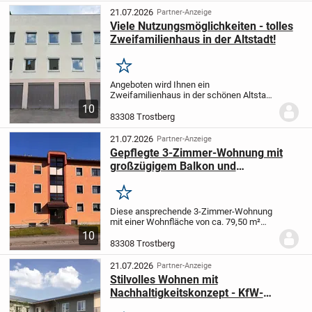
Objekt liegt in...
21.07.2026
Partner-Anzeige
Viele Nutzungsmöglichkeiten - tolles
Zweifamilienhaus in der Altstadt!
Merken
Angeboten wird Ihnen ein
Zweifamilienhaus in der schönen Altstadt
von Trostberg.
Erbaut wurde das
10
Wohnhaus ca. 1962 und ist in zwei toll
83308 Trostberg
geschnittene 4-Zimmerwohnungen
unterteilt.
Die beiden...
21.07.2026
Partner-Anzeige
Gepflegte 3-Zimmer-Wohnung mit
großzügigem Balkon und
Tiefgaragenstellplatz in attraktiver
Wohnlage von Trostberg
Merken
Diese ansprechende 3-Zimmer-Wohnung
mit einer Wohnfläche von ca. 79,50 m²
befindet sich im 2. Obergeschoss eines
10
gepflegten Mehrparteienhauses und
83308 Trostberg
überzeugt durch ihre großzügige
Raumaufteilung, helle...
21.07.2026
Partner-Anzeige
Stilvolles Wohnen mit
Nachhaltigkeitskonzept - KfW-
Effizienzhaus 40; 2-Zimmer mit