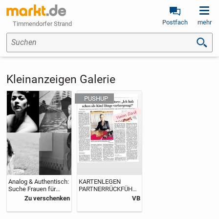
Postfach
mehr
Timmendorfer Strand
Suchen
Kleinanzeigen Galerie
Analog & Authentisch:
KARTENLEGEN
Suche Frauen für
PARTNERRÜCKFÜHR
Boudoir- & Sensual-
UNG
Zu verschenken
VB
Projekte (TFP / SH &
PARTNERZUSAMMEN
HH)
FÜHRUNG
LIEBESMAGIE VIP