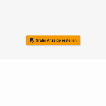
Gratis Anzeige erstellen
Nutzungsbedingungen
Datenschutz
Barrierefreiheit
Impressum
Kontakt
Hilfe
Sicherheit
Jugendschutz
Login
Konto löschen
Premium buchen
Abo kündigen
Ratgeber
Newsletter
Über uns
Jobs
Werbung
Facebook
Widget erstellen