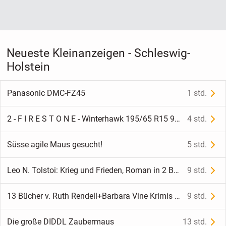
Neueste Kleinanzeigen - Schleswig-
Holstein
Panasonic DMC-FZ45
1 std.
2 - F I R E S T O N E - Winterhawk 195/65 R15 91 T
4 std.
Süsse agile Maus gesucht!
5 std.
Leo N. Tolstoi: Krieg und Frieden, Roman in 2 Bänden, 2 Bücher zus. 7,-
9 std.
13 Bücher v. Ruth Rendell+Barbara Vine Krimis Thriller Bestseller zusammen 13,-
9 std.
Die große DIDDL Zaubermaus
13 std.