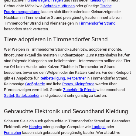
gebrauchten
Kinderwagen, Tragen
und fast neuer
Kleidung
hilfreich.
Gebrauchte Möbel wie
Schränke, Vitrinen
oder günstige
Tische,
Esszimmergarnituren
lassen sich über kostenlose Kleinanzeigen der
Nachbarn in Timmendorfer Strand preisgünstig kaufen.Innerhalb von
Timmendorfer Strand sind Kleinanzeigen in
Timmendorfer Strand
besonders stark vertreten.
Tiere adoptieren in Timmendorfer Strand
Wer Welpen in Timmendorfer Strand kaufen bzw. adoptieren möchte,
findet unter aktuell die meisten Hundeanzeigen. Zum Katzenbabys kaufen
sind folgende Kategorien am beliebtesten: . Interessenten sollten das Tier
vor Ort beim Hunde- oder Katzen-Züchter in Timmendorfer Strand
besuchen, bevor sie den Welpen oder die Katzen kaufen. Für den Reitsport
gibt es Angebote für
Reitbeteiligung, Reitpartner
in Timmendorfer Strand.
Reinrassige
Großpferde
und liebe
Ponys, Kleinpferde
werden über
Pferdeanzeigen vermittelt. Gerade
Zubehör für Pferde
wie secondhand
Sättel, Sattelzubehör
sind gebraucht sehr günstig zu kaufen.
Gebrauchte Elektronik und Secondhand Kleidung
Schauen Sie sich auch gebrauchte in Timmendorfer Strand an. Besonders
Elektronik wie
Handys
oder günstige Computer wie
Laptops
oder
Fernseher
lassen sich gebraucht preisgünstig kaufen.Wer attraktive