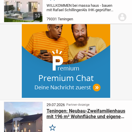
WILLKOMMEN bei massa haus - bauen
mit Rafael Schillinger
Als IHK-geprüfter
massa haus Berater begleite ich Sie
10
persönlich von der Grundstücksfrage bis
79331 Teningen
zum Einzug. Gemeinsam bauen wir mit
einem der...
29.07.2026
Partner-Anzeige
Teningen: Neubau-Zweifamilienhaus
mit 196 m² Wohnfläche und eigenem
Grundstück
Merken