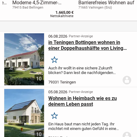
Moderne 4,5-Zimmer-
Barrierefreies Wohnen auf
Wohnung (Erstbezug)
einer Ebene. Ankommen
79415 Bad Bellingen
71665 Vaihingen (Enz)
1.665,00 €
und Wohlfühlen.
Nettokaltmiete
06.08.2026
Partner-Anzeige
in Teningen Bottingen wohnen in
einer Doppelhaushälfte von Living
Haus
Merken
Auch ihr wollt in eine sichere Zukunft
blicken? Dann lest die nachfolgenden
Zeilen aufmerksam durch und meldet
10
euch, wenn euch der erste Eindruck
79331 Teningen
schon mal gefällt. Ich freue mich, euch
bald...
05.08.2026
Partner-Anzeige
Wohnen in Heimbach wie es zu
deinem Leben passt
Merken
Ein Haus baut man nicht jeden Tag. Ihr
möchtet mit einem guten Gefühl in eine
sichere Zukunft starten? Dann nehmt
10