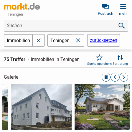
Postfach
mehr
Teningen
Suchen
zurücksetzen
Immobilien
Teningen
schließen
schließen
75 Treffer
Immobilien in Teningen
Suche speichern
Sortierung
Galerie
automatische R
zurückblät
weite