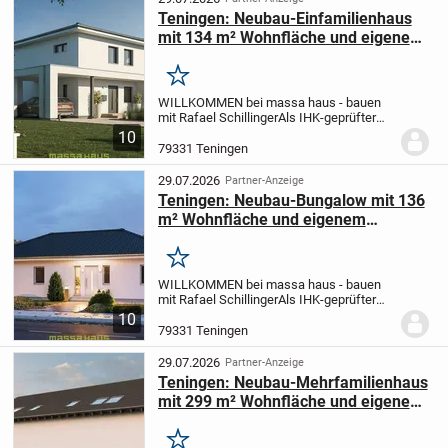
Teningen: Neubau-Einfamilienhaus
mit 134 m² Wohnfläche und eigenem
Grundstück
Merken
WILLKOMMEN bei massa haus - bauen
mit Rafael Schillinger
Als IHK-geprüfter
massa haus Berater begleite ich Sie
10
persönlich von der Grundstücksfrage bis
79331 Teningen
zum Einzug. Gemeinsam bauen wir mit
einem der...
29.07.2026
Partner-Anzeige
Teningen: Neubau-Bungalow mit 136
m² Wohnfläche und eigenem
Grundstück
Merken
WILLKOMMEN bei massa haus - bauen
mit Rafael Schillinger
Als IHK-geprüfter
massa haus Berater begleite ich Sie
10
persönlich von der Grundstücksfrage bis
79331 Teningen
zum Einzug. Gemeinsam bauen wir mit
einem der...
29.07.2026
Partner-Anzeige
Teningen: Neubau-Mehrfamilienhaus
mit 299 m² Wohnfläche und eigenem
Grundstück
Merken