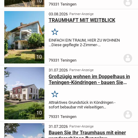
10
euch, wenn euch der erste Eindruck
79331 Teningen
schon mal gefällt. Ich freue mich, euch
bald...
03.08.2026
Partner-Anzeige
TRAUMHAFT MIT WEITBLICK
Merken
EINFACH EIN TRAUM, HIER ZU WOHNEN
...
Diese gepflegte 2-Zimmer-
Erdgeschosswohnung überzeugt mit einer
gemütlichen Wohnatmosphäre, einer
10
gehobenen Ausstattung und einer
79331 Teningen
komfortablen Wohnfläche von ca....
31.07.2026
Partner-Anzeige
Großzügig wohnen im Doppelhaus in
Teningen-Köndringen - bauen Sie
Ihre schöne Doppelhaushälfte mit
Grundstück !
Merken
Attraktives Grundstück in Köndringen -
sofort bebaubar mit vielseitigen
Möglichkeiten
In begehrter Lage von
10
Köndringen erwartet Sie dieses
79331 Teningen
wunderschöne, ca. 418m² große
Grundstück, das kurzfristig...
31.07.2026
Partner-Anzeige
Bauen Sie Ihr Traumhaus mit einer