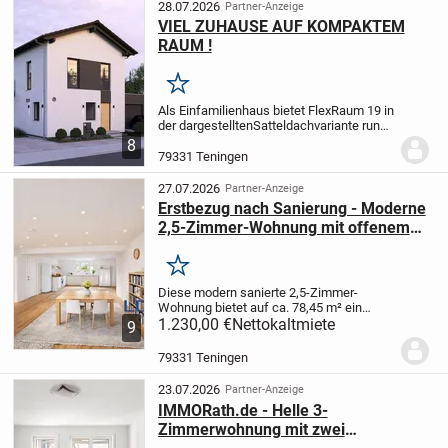
dem...
28.07.2026
Partner-Anzeige
VIEL ZUHAUSE AUF KOMPAKTEM
RAUM !
Merken
Als Einfamilienhaus bietet FlexRaum 19 in
der dargestellten
Satteldachvariante rund
140 m² Wohnfläche für Paare und
8
Familien. Der kompakte Baukörper eignet
79331 Teningen
sich besonders für schmale
Grundstücke,...
27.07.2026
Partner-Anzeige
Erstbezug nach Sanierung - Moderne
2,5-Zimmer-Wohnung mit offenem
Wohnkonzept.
Merken
Diese modern sanierte 2,5-Zimmer-
Wohnung bietet auf ca. 78,45 m² ein
großzügiges und durchdachtes Zuhause
1.230,00 €
Nettokaltmiete
9
für Singles oder Paare. Die moderne
Ausstattung, die hellen Räumlichkeiten
79331 Teningen
und die gelungene...
23.07.2026
Partner-Anzeige
IMMORath.de - Helle 3-
Zimmerwohnung mit zwei