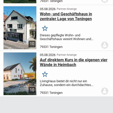
euch einen Moment Zeit und lest die
79331 Teningen
folgenden Zeilen. Wenn euch das
Konzept überzeugt,...
05.08.2026
Partner-Anzeige
Wohn- und Geschäftshaus in
zentraler Lage von Teningen
Merken
Dieses gepflegte Wohn- und
Geschäftshaus vereint Wohnen und
Arbeiten auf ideale Weise und bietet
10
Kapitalanlegern sowie Eigennutzern
79331 Teningen
vielfältige Nutzungsmöglichkeiten. Das
Vorderhaus wurde ca. 1958 in...
05.08.2026
Partner-Anzeige
Auf direktem Kurs in die eigenen vier
Wände in Heimbach
Merken
LivingHaus bietet dir nicht nur ein
Zuhause, sondern ein durchdachtes
Gesamtkonzept, das deinen Bedürfnissen
10
gerecht wird. Mit der Traumküche von
79331 Teningen
LivingHaus erhältst du eine
maßgeschneiderte Küche,...