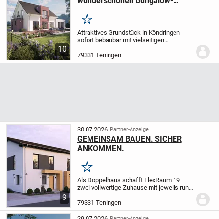
wunderschönen Bungalow-
Einliegerwohnung inkl. Grundstück in
Köndringen!
Merken
Attraktives Grundstück in Köndringen -
sofort bebaubar mit vielseitigen
Möglichkeiten
In begehrter Lage von
10
Köndringen erwartet Sie dieses
79331 Teningen
wunderschöne, ca. 840 m² große
Grundstück, das kurzfristig...
30.07.2026
Partner-Anzeige
GEMEINSAM BAUEN. SICHER
ANKOMMEN.
Merken
Als Doppelhaus schafft FlexRaum 19
zwei vollwertige Zuhause mit jeweils rund
140 m² Wohnfläche in der
9
dargestellten
Satteldachvariante. Jede
79331 Teningen
Haushälfte bietet drei Schlafzimmer, zwei
Bäder und einen...
29.07.2026
Partner-Anzeige