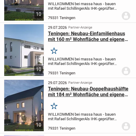
WILLKOMMEN bei massa haus - bauen
mit Rafael Schillinger
Als IHK-geprüfter
massa haus Berater begleite ich Sie
10
persönlich von der Grundstücksfrage bis
79331 Teningen
zum Einzug. Gemeinsam bauen wir mit
einem der...
29.07.2026
Partner-Anzeige
Teningen: Neubau-Einfamilienhaus
mit 160 m² Wohnfläche und eigenem
Grundstück
Merken
WILLKOMMEN bei massa haus - bauen
mit Rafael Schillinger
Als IHK-geprüfter
massa haus Berater begleite ich Sie
10
persönlich von der Grundstücksfrage bis
79331 Teningen
zum Einzug. Gemeinsam bauen wir mit
einem der...
29.07.2026
Partner-Anzeige
Teningen: Neubau-Doppelhaushälfte
mit 184 m² Wohnfläche und eigenem
Grundstück
Merken
WILLKOMMEN bei massa haus - bauen
mit Rafael Schillinger
Als IHK-geprüfter
massa haus Berater begleite ich Sie
10
persönlich von der Grundstücksfrage bis
79331 Teningen
zum Einzug. Gemeinsam bauen wir mit