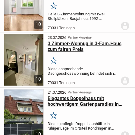
Stellplätzen
Merken
Helle 3-Zimmerwohnung mit zwei
Stellplätzen
- Baujahr ca. 1992
-
Wohnfläche ca. 86 m², aufgeteilt in drei
10
Zimmer
- Einbauküche ist vorhanden
-
79331 Teningen
Modernisiertes Badezimmer mit
ebenerdiger Dusche &...
23.07.2026
Partner-Anzeige
3 Zimmer-Wohnug in 3-Fam.Haus
zum fairen Preis
Merken
Diese ansprechende
Dachgeschosswohnung befindet sich im
2. Obergeschoss eines gepflegten
10
Dreifamilienhauses in einer ruhigen
79331 Teningen
Nachbarschaft in Teningen. Die Wohnung
bietet Ihnen einen einladenden...
21.07.2026
Partner-Anzeige
Elegantes Doppelhaus mit
hochwertigem Gartenparadies in
ruhiger Lage
Merken
Diese gepflegte Doppelhaushälfte in
ruhiger Lage im Ortsteil Köndringen in
Teningen beeindruckt auf 170
10