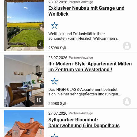
Sackgasse.
Im geräumigen...
28.07.2026
Partner-Anzeige
Exklusiver Neubau mit Garage und
Weitblick
Merken
Weitblick und Exklusivität in ihrer
schönsten Form: Herzlich Willkommen in
diesem wunderschönen Neubau mitten in
4
Morsum.
Auf einem rd. 860 m² großen
25980 Sylt
Grundstück entsteht dieses
repräsentative...
28.07.2026
Partner-Anzeige
Ihr Modern-Style-Appartement Mitten
im Zentrum von Westerland !
Merken
Das HIGH-CLASS-Appartement befindet
sich in einer sehr gepflegten und ruhigen
Appartementanlage citynah unweit der
10
Friedrichstraße.
Die umfangreichen
25980 Sylt
Renovierungsarbeiten in der Wohnung
wurden im...
27.07.2026
Partner-Anzeige
Syltquartier Bloomhof:
Dauerwohnung 6 im Doppelhaus