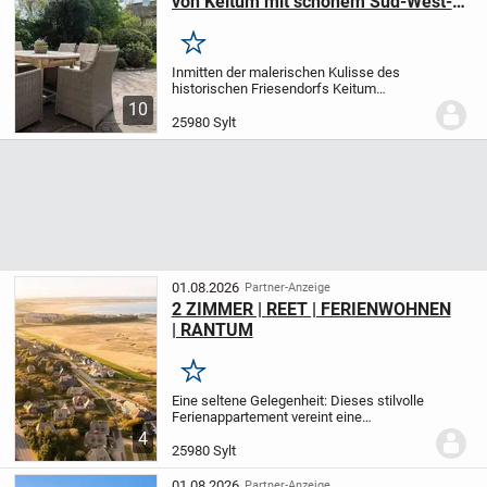
von Keitum mit schönem Süd-West-
Garten
Merken
Inmitten der malerischen Kulisse des
historischen Friesendorfs Keitum
erwartet Sie dieser exklusive Hausteil
10
unter Reet – eine perfekte Symbiose aus
25980 Sylt
traditioneller Baukunst und modernem
Wohnkomfort....
01.08.2026
Partner-Anzeige
2 ZIMMER | REET | FERIENWOHNEN
| RANTUM
Merken
Eine seltene Gelegenheit: Dieses stilvolle
Ferienappartement vereint eine
genehmigte Feriennutzung, eine
4
langjährige Vermietungshistorie mit
25980 Sylt
Stammgästen und eine hochwertige
Bauweise aus dem Jahr...
01.08.2026
Partner-Anzeige