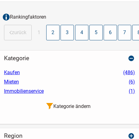
Haus in drei Wohneinheiten gegliedert -
ein Zuschnitt, der...
Rankingfaktoren
zurück
1
2
3
4
5
6
7
Kategorie
Kaufen
(486)
Mieten
(6)
Immobilienservice
(1)
Kategorie ändern
Region