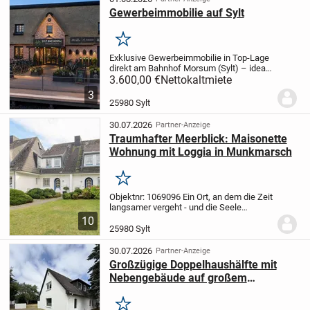
Gewerbeimmobilie auf Sylt
Merken
Exklusive Gewerbeimmobilie in Top-Lage
direkt am Bahnhof Morsum (Sylt) – ideal
für Fahrradverleih oder touristisches
3.600,00 €
Nettokaltmiete
Gewerbe Ein Standort, den es auf Sylt nur
3
selten gibt! Zur Vermietung steht eine...
25980 Sylt
30.07.2026
Partner-Anzeige
Traumhafter Meerblick: Maisonette
Wohnung mit Loggia in Munkmarsch
Merken
Objektnr: 1069096
Ein Ort, an dem die Zeit
langsamer vergeht - und die Seele
aufatmet.
Inmitten der stillen Eleganz von
10
Munkmarsch, einem der charmantesten
25980 Sylt
Orte Sylts, liegt diese bezaubernde...
30.07.2026
Partner-Anzeige
Großzügige Doppelhaushälfte mit
Nebengebäude auf großem
Grundstück
Merken