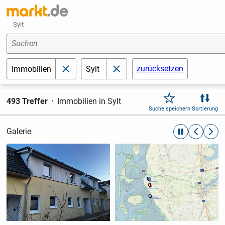
Sylt
Suchen
zurücksetzen
Immobilien
Sylt
schließen
schließen
493 Treffer
Immobilien in Sylt
Suche speichern
Sortierung
Galerie
automatische R
zurückblät
weite