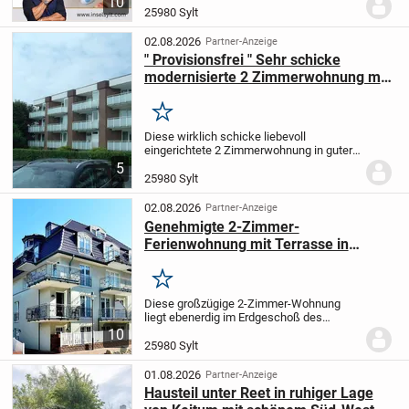
10
in Westerland/Sylt kaufen, das einfach
25980 Sylt
alles richtig macht – willkommen im
Haus Eydum. Direkt...
02.08.2026
Partner-Anzeige
" Provisionsfrei " Sehr schicke
modernisierte 2 Zimmerwohnung mit
großem Balkon in guter Wohnlage
von Westerland
Merken
Diese wirklich schicke liebevoll
eingerichtete 2 Zimmerwohnung in guter
Wohnlage (Sackgasse) von Westerland
5
bietet:
- 2 Zimmer (Wohnzimmer mit
25980 Sylt
großem!!! Balkon + Schlafzimmer )
-
huebsche Küche mit...
02.08.2026
Partner-Anzeige
Genehmigte 2-Zimmer-
Ferienwohnung mit Terrasse in
Westerland
Merken
Diese großzügige 2-Zimmer-Wohnung
liegt ebenerdig im Erdgeschoß des
Hauses und hat eine Gesamtfläche von
10
ca. 59,46 m².
Von der Diele gelangt man in
25980 Sylt
das Wohnzimmer mit Einbauküche und
mit Austritt zur...
01.08.2026
Partner-Anzeige
Hausteil unter Reet in ruhiger Lage