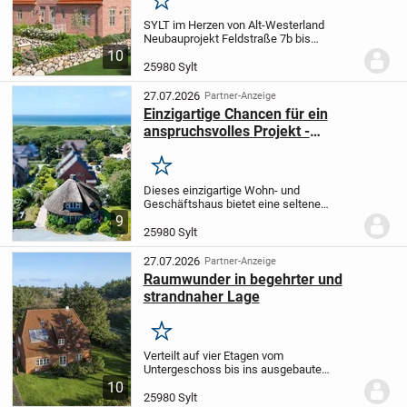
Merken
SYLT im Herzen von Alt-Westerland
Neubauprojekt Feldstraße 7b bis
7g
Gebäudeensemble bestehend aus
10
einem Mehrfamilienhaus mit 1
25980 Sylt
Dauerwohnung
und 3 Ferienwohnungen
sowie einem Doppelhaus mit 1...
27.07.2026
Partner-Anzeige
Einzigartige Chancen für ein
anspruchsvolles Projekt -
PROVISIONSFREI
Merken
Dieses einzigartige Wohn- und
Geschäftshaus bietet eine seltene
Kombination aus traditionellem Charme
9
und vielseitigen Nutzungsmöglichkeiten.
25980 Sylt
Erbaut im Jahr 1934 auf einem
großzügigen ca. 1.206 m²...
27.07.2026
Partner-Anzeige
Raumwunder in begehrter und
strandnaher Lage
Merken
Verteilt auf vier Etagen vom
Untergeschoss bis ins ausgebaute
Dachgeschoss, eröffnet die Immobilie
10
vielseitige Möglichkeiten.
Aktuell ist das
25980 Sylt