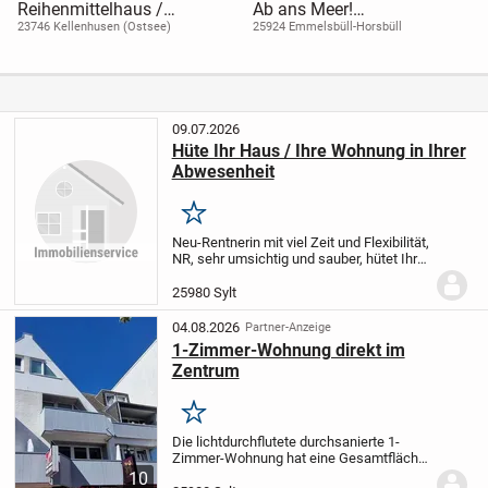
Reihenmittelhaus /
Ab ans Meer!
Ferienhaus ca 500m zum
Ferienwohnung an der
23746 Kellenhusen (Ostsee)
25924 Emmelsbüll-Horsbüll
Ostseetrand
Nordsee
09.07.2026
Hüte Ihr Haus / Ihre Wohnung in Ihrer
Abwesenheit
Merken
Neu-Rentnerin mit viel Zeit und Flexibilität,
NR, sehr umsichtig und sauber, hütet Ihre
Immobilie in Ihrer Abwesenheit.
Dauerhaft oder auf Zeit.
25980 Sylt
04.08.2026
Partner-Anzeige
1-Zimmer-Wohnung direkt im
Zentrum
Merken
Die lichtdurchflutete durchsanierte 1-
Zimmer-Wohnung hat eine Gesamtfläche
von ca. 36,5 m². Sie liegt in der 1. Etage
10