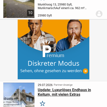
Munkhoog 13, 25980 Sylt,
Munkmarsch
Auf einem ca. 962 m²
großen Grundstück befindet sich diese
10
ursprünglich um 1900 errichtete
25980 Sylt
Doppelhaushälfte, die im Zuge einer
umfassenden Modernisierung und eines...
29.07.2026
Partner-Anzeige
Update: Luxuriöses Endhaus in
Keitum, mit vielen Extras
Merken