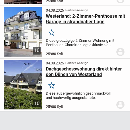
des gepflegten Appartementhauses und
25980 Sylt
ist zur Südseite ausgerichtet.
Der...
04.08.2026
Partner-Anzeige
Westerland: 2-Zimmer-Penthouse mit
Garage in strandnaher Lage
Merken
Diese großzügige 2-Zimmer-Wohnung mit
Penthouse-Charakter liegt exklusiv als
einziges Appartement in der obersten
10
Etage des Hauses (mit Fahrstuhl) und hat
25980 Sylt
eine Gesamtfläche von ca. 64,07 m².
Von
der...
04.08.2026
Partner-Anzeige
Dachgeschosswohnung direkt hinter
den Dünen von Westerland
Merken
Diese außergewöhnlich geschmackvoll
und hochwertig ausgestattete
Maisonette-Eckwohnung überzeugt mit
10
einer Wohnfläche von ca. 32,79 m² sowie
25980 Sylt
einer Gesamtfläche von ca. 58,27 m². Sie
befindet sich im...