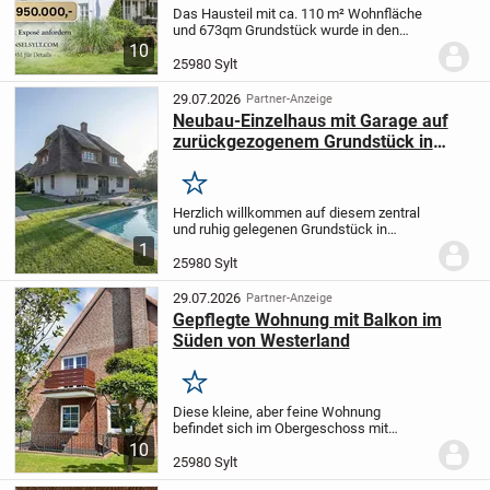
Das Hausteil mit ca. 110 m² Wohnfläche
und 673qm Grundstück wurde in den
vergangenen zwei Jahren von Grund auf
10
überarbeitet – mit klarem
25980 Sylt
Designanspruch und konsequenter
Materialwahl. Der Zustand ist...
29.07.2026
Partner-Anzeige
Neubau-Einzelhaus mit Garage auf
zurückgezogenem Grundstück in
Keitum - Pool möglich
Merken
Herzlich willkommen auf diesem zentral
und ruhig gelegenen Grundstück in
Keitum auf Sylt. Bei diesem Einzelhaus ist
1
Innenausbau ist noch nicht fertig gestellt,
25980 Sylt
kann von Ihnen auch selbst ausgebaut...
29.07.2026
Partner-Anzeige
Gepflegte Wohnung mit Balkon im
Süden von Westerland
Merken
Diese kleine, aber feine Wohnung
befindet sich im Obergeschoss mit
süd-/westlicher Ausrichtung, in einem
10
ruhig gelegenen Haus mit sieben
25980 Sylt
Wohneinheiten am Ende einer