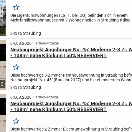
Merken
Die Eigentumswohnungen (EG, 1. OG, DG) befinden sich in einem
Mehrfamilienwohnhauses mit 7 Wohneinheiten in Straubing-Ittling 
der Dr.-Kumpfmüller-Straße.
Grundrisse, Baubeschreibung und...
1
94315 Straubing
04.08.2026
Partner-Anzeige
Neubauprojekt Augsburger No. 45: Moderne 2-3 Zi.
- 108m² nahe Klinikum | 50% RESERVIERT
Merken
Diese hochwertige 3-Zimmer-Penthousewohnung in Straubing befin
Neubauprojekt "No. 45" (Baujahr 2027) und bietet modernen Wohn
10
energieeffizienter KfW-40-Bauweise.
Auf ca. 103 m²...
94315 Straubing
04.08.2026
Partner-Anzeige
Neubauprojekt Augsburger No. 45: Moderne 2-3 Zi.
- 108m² nahe Klinikum | 50% RESERVIERT
Merken
Diese hochwertige 2-Zimmer-Eigentumswohnung in Straubing befin