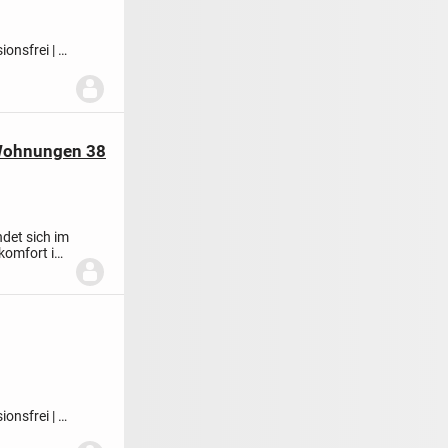
ionsfrei | ?
 Wohnungen 38
det sich im
komfort in
ionsfrei | ?