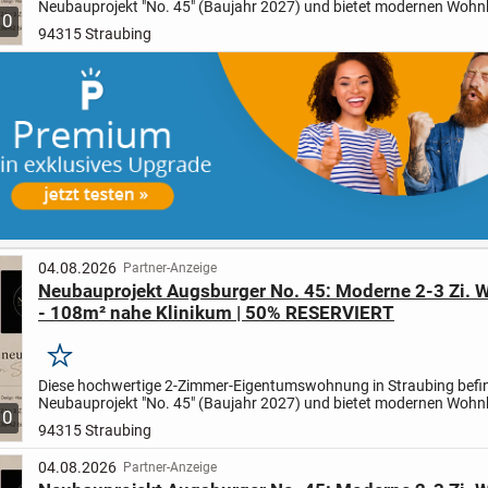
Neubauprojekt "No. 45" (Baujahr 2027) und bietet modernen Wohn
10
energieeffizienter KfW-40-Bauweise.
Auf ca. 38 m²...
94315 Straubing
04.08.2026
Partner-Anzeige
Neubauprojekt Augsburger No. 45: Moderne 2-3 Zi.
- 108m² nahe Klinikum | 50% RESERVIERT
Merken
Diese hochwertige 2-Zimmer-Eigentumswohnung in Straubing befin
Neubauprojekt "No. 45" (Baujahr 2027) und bietet modernen Wohn
10
energieeffizienter KfW-40-Bauweise.
Auf ca. 40 m²...
94315 Straubing
04.08.2026
Partner-Anzeige