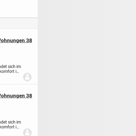
mit Garten
TOPLAGE mit
Südgarten am
Donaupark /
Westenviertel
 Wohnungen 38
det sich im
komfort in
 Wohnungen 38
det sich im
komfort in