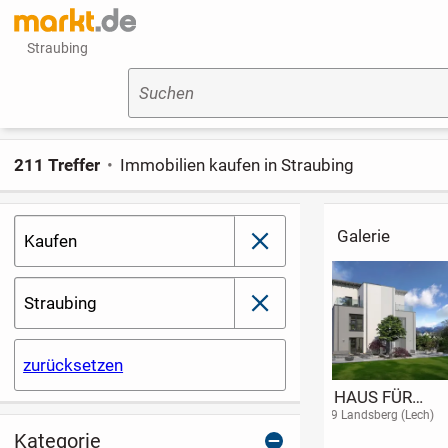
Straubing
Suchen
211 Treffer
Immobilien kaufen in Straubing
Galerie
Kaufen
schließen
Straubing
schließen
zurücksetzen
Individuell wie Sie:
DAS KLASSISCHE
Schatzsuche 
Exklusive
EINFAMILIENHAUS
Gartenteich -
86657 Bissingen
86899 Landsberg (Lech)
91154 Roth (Bayern
Grundrisse für Ihren
MIT OFFENER
hinsetzen,
Kategorie