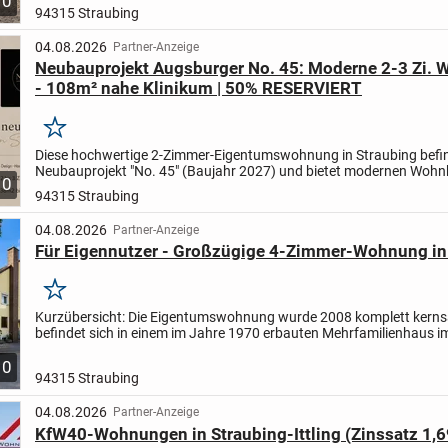
10
94315 Straubing
04.08.2026
Partner-Anzeige
Neubauprojekt Augsburger No. 45: Moderne 2-3 Zi.
- 108m² nahe Klinikum | 50% RESERVIERT
Merken
Diese hochwertige 2-Zimmer-Eigentumswohnung in Straubing befin
Neubauprojekt "No. 45" (Baujahr 2027) und bietet modernen Wohn
10
energieeffizienter KfW-40-Bauweise.
Auf ca. 38 m²...
94315 Straubing
04.08.2026
Partner-Anzeige
Für Eigennutzer - Großzügige 4-Zimmer-Wohnung in
Merken
Kurzübersicht:
Die Eigentumswohnung wurde 2008 komplett kerns
befindet sich in einem im Jahre 1970 erbauten Mehrfamilienhaus i
1.Obergeschoss mit lediglich drei Wohneinheiten.
Das...
10
94315 Straubing
04.08.2026
Partner-Anzeige
KfW40-Wohnungen in Straubing-Ittling (Zinssatz 1,