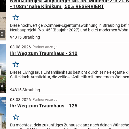
Neubauprojekt Augsburger No. 45: Moderne 2-3 Zi.
- 108m² nahe Klinikum | 50% RESERVIERT
Merken
Diese hochwertige 2-Zimmer-Eigentumswohnung in Straubing befin
Neubauprojekt "No. 45" (Baujahr 2027) und bietet modernen Wohn
10
energieeffizienter KfW-40-Bauweise.
Auf ca. 40 m²...
94315 Straubing
03.08.2026
Partner-Anzeige
Ihr Weg zum Traumhaus - 210
Merken
Dieses LivingHaus Einfamilienhaus besticht durch seine elegante k
Satteldach-Architektur, die zeitlose Ästhetik mit modernem Wohnen
Auf großzügigen 215 Quadratmetern Wohnfläche...
8
94315 Straubing
03.08.2026
Partner-Anzeige
Ihr Weg zum Traumhaus - 125
Merken
Du möchtest dein zukünftiges Zuhause ganz nach deinen Wünsch