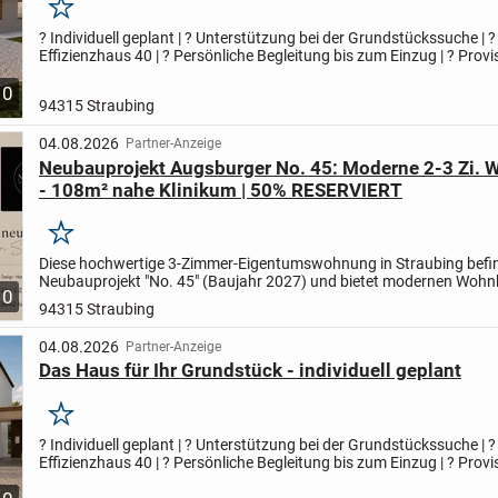
Merken
? Individuell geplant | ? Unterstützung bei der Grundstückssuche | ?
Effizienzhaus 40 | ? Persönliche Begleitung bis zum Einzug | ? Provis
Regional | ? Wolf System | ? Holzhaus Ihr Zuhause...
10
94315 Straubing
04.08.2026
Partner-Anzeige
Neubauprojekt Augsburger No. 45: Moderne 2-3 Zi.
- 108m² nahe Klinikum | 50% RESERVIERT
Merken
Diese hochwertige 3-Zimmer-Eigentumswohnung in Straubing befin
Neubauprojekt "No. 45" (Baujahr 2027) und bietet modernen Wohn
10
energieeffizienter KfW-40-Bauweise.
Auf ca. 74 m²...
94315 Straubing
04.08.2026
Partner-Anzeige
Das Haus für Ihr Grundstück - individuell geplant
Merken
? Individuell geplant | ? Unterstützung bei der Grundstückssuche | ?
Effizienzhaus 40 | ? Persönliche Begleitung bis zum Einzug | ? Provis
Regional | ? Wolf System | ? Holzhaus Ihr Zuhause...