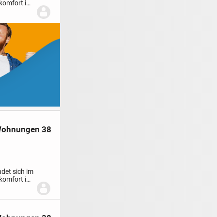
komfort in
 Wohnungen 38
det sich im
komfort in