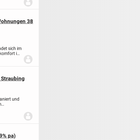
 Wohnungen 38
det sich im
komfort in
 Straubing
aniert und
m
69% pa)