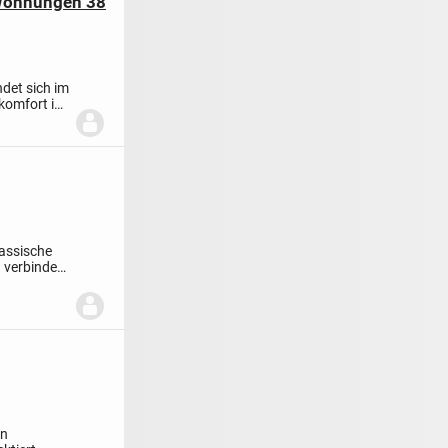
 Wohnungen 38
det sich im
komfort in
lassische
 verbindet.
en