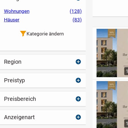
persönlichen
BAUWEISE
loslassen,
Wohnstil.
wohlfühlen
Wohnungen
(128)
Häuser
(83)
Kategorie ändern
Region
Preistyp
Preisbereich
Anzeigenart