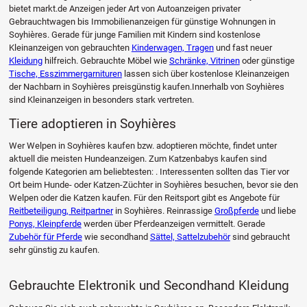
bietet markt.de Anzeigen jeder Art von Autoanzeigen privater
Gebrauchtwagen bis Immobilienanzeigen für günstige Wohnungen in
Soyhières. Gerade für junge Familien mit Kindern sind kostenlose
Kleinanzeigen von gebrauchten
Kinderwagen, Tragen
und fast neuer
Kleidung
hilfreich. Gebrauchte Möbel wie
Schränke, Vitrinen
oder günstige
Tische, Esszimmergarnituren
lassen sich über kostenlose Kleinanzeigen
der Nachbarn in Soyhières preisgünstig kaufen.Innerhalb von Soyhières
sind Kleinanzeigen in besonders stark vertreten.
Tiere adoptieren in Soyhières
Wer Welpen in Soyhières kaufen bzw. adoptieren möchte, findet unter
aktuell die meisten Hundeanzeigen. Zum Katzenbabys kaufen sind
folgende Kategorien am beliebtesten: . Interessenten sollten das Tier vor
Ort beim Hunde- oder Katzen-Züchter in Soyhières besuchen, bevor sie den
Welpen oder die Katzen kaufen. Für den Reitsport gibt es Angebote für
Reitbeteiligung, Reitpartner
in Soyhières. Reinrassige
Großpferde
und liebe
Ponys, Kleinpferde
werden über Pferdeanzeigen vermittelt. Gerade
Zubehör für Pferde
wie secondhand
Sättel, Sattelzubehör
sind gebraucht
sehr günstig zu kaufen.
Gebrauchte Elektronik und Secondhand Kleidung