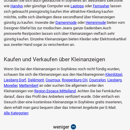
Schauen Sie sich auch gebrauchte in Soyhières an. Besonders Elektronik
wie
Handys
oder günstige Computer wie
Laptops
oder
Fernseher
lassen
sich gebraucht preisgünstig kaufen.Wer attraktive Kleidung kaufen
möchte, sollte sich überlegen diese secondhand über Kleinanzeigen
günstig zu kaufen. Inserate der
Damenmode
oder
Herrenmode
bieten vom
Designer-Stiefel bis zur modischen Jeans ganze Gaderoben.Auch
preiswerte Restposten lassen sich über Kleinanzeigen vielfach sehr
günstig kaufen. Einzelne Kleinanzeigen bieten Kleider oder Elektronikartikel
aus zweiter Hand sogar zu verschenken an.
Kaufen und Verkaufen über Kleinanzeigen
Wenn Sie bei den Kleinanzeigen in Soyhières noch nicht fündig wurden,
schauen Sie sich die Kleinanzeigen aus den Nachbarregionen
Kleinlützel
,
Liesberg Dorf
,
Delémont
,
Courroux
,
Roggenburg CH
,
Courcelon
,
Liesberg
,
Movelier
,
Mettembert
an oder suchen Sie allgemein unter den
Kleinanzeigen von
Region Espace Mittelland
. Achten Sie bei Fernkäufen
darauf, dass das Profil des Anbieters verifiziert wurde. Oder einfach ein
Gesuch über eine kostenlose Kleinanzeige in Soyhières gratis inserieren,
dann erhält man ganz bequem über das Internet Angebote per E-Mail.
Alle Kategorien
weniger