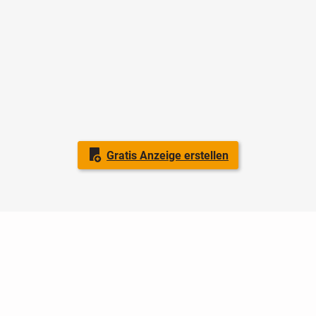
Gratis Anzeige erstellen
Nutzungsbedingungen
Datenschutz
Barrierefreiheit
Impressum
Kontakt
Hilfe
Sicherheit
Jugendschutz
Login
Konto löschen
Premium buchen
Abo kündigen
Ratgeber
Newsletter
Über uns
Jobs
Werbung
Facebook
Widget erstellen