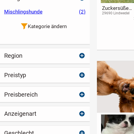
Zuckersüße
Mischlingshunde
(2)
Cavapoo Welp
29690 Lindwedel
Cavalier King
Charles
Kategorie ändern
Region
Preistyp
Preisbereich
Anzeigenart
Geschlecht