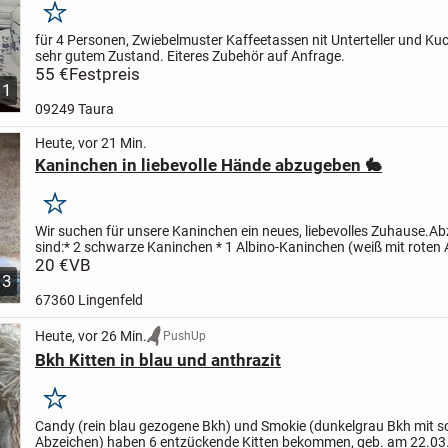
Merken
für 4 Personen, Zwiebelmuster Kaffeetassen nit Unterteller und Kuc
sehr gutem Zustand. Eiteres Zubehör auf Anfrage.
55 €
Festpreis
1
09249 Taura
Heute, vor 21 Min.
Kaninchen in liebevolle Hände abzugeben 🐇
Merken
Wir suchen für unsere Kaninchen ein neues, liebevolles Zuhause.
Ab
sind:
* 2 schwarze Kaninchen
* 1 Albino-Kaninchen (weiß mit roten
braun-weißes Kaninchen
20 €
VB
Das braun-weiße...
3
67360 Lingenfeld
Heute, vor 26 Min.
PushUp
Bkh Kitten in blau und anthrazit
Merken
Candy (rein blau gezogene Bkh) und Smokie (dunkelgrau Bkh mit 
Abzeichen) haben 6 entzückende Kitten bekommen, geb. am 22.03.,