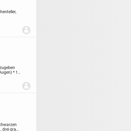
henteller,
zugeben
 Augen)
* 1
schwarzen
 drei grau