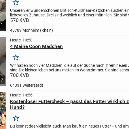
Merken
Unsere vier wunderschönen Britisch-Kurzhaar-Kätzchen suchen ein
liebevolles Zuhause. Drei sind weiblich und einer männlich. Sie sind v
neugierig und an Alltagsgeräusche gewöhnt.
570 €
VB
Die...
1
40789 Monheim (Rhein)
Heute, 14:58
4 Maine Coon Mädchen
Merken
Wir haben noch vier Mädchen, die auf der Suche nach ihrem neuen
sind.Die kleinen leben bei uns mitten im Wohnzimmer. Sie sind scho
an die Toilette gewöhnt. Es geht seit drei Wochen...
700 €
VB
7
64331 Weiterstadt
Heute, 14:56
Kostenloser Futtercheck – passt das Futter wirklich
Hund?
Merken
Du kennst das vielleicht auch:
Man kauft ein neues Futter – und am