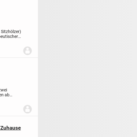
 Sitzhölzer)
peutischer
zwei
en ab
s Zuhause