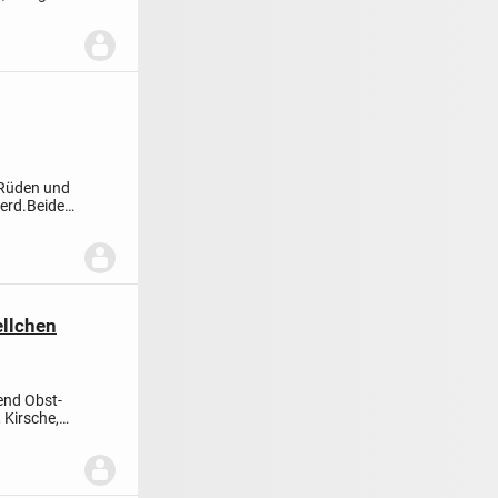
 Rüden und
erd.
Beide
ellchen
fend
Obst-
 Kirsche,