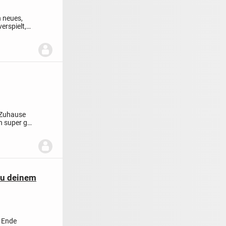
 neues,
erspielt,
 Zuhause
n super gut
 zu deinem
 Ende