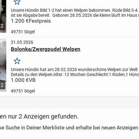
Merken
Unsere Hündin Bild 1-2 hat einen Welpen bekommen. Rüde Bild 3-4.
ist sie Abgabe bereit.
Geboren 28.05.2026 die kleine läuft im Haus 
herum und erkundet alles, sie hat auch ein...
1.200 €
Festpreis
12
49751 Sögel
31.05.2026
Bolonka/Zwergpudel Welpen
Merken
Unsere Hündin hat am 28.02.2026 wunderschöne Welpen zur Welt 
Details zu den Welpen:
Alter: 12 Wochen
Geschlecht:1 Rüden,1 Hün
flauschig,Allergiker freundlich,nicht haarend
1.000 €
VB
Charak...
12
49751 Sögel
en nur 2 Anzeigen gefunden.
se Suche in Deiner Merkliste und erhalte bei neuen Anzeigen 