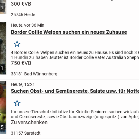
und drei dunkel.Sie dürfen bald ausziehen, zwei Jungs...
300 €
VB
11
25746 Heide
Heute, vor 36 Min.
Border Collie Welpen suchen ein neues Zuhause
Merken
4 Border Collie Welpen suchen ein neues zu Hause. Es sind noch 3
1 Hündin zu haben .Mutter ist Border Collie Vater Australian Sheph
Eltern leben auf meinen Hof in 33181 Bad...
750 €
VB
1
33181 Bad Wünnenberg
Heute, 15:21
Suchen Obst- und Gemüsereste, Salate usw. für Notf
Merken
für unsere TierschutzInitiative für KleintierSenioren suchen wir lau
und Gemüsereste,, sowie Obstbaumzweige (ungespritzt) von Apfel,
Birne etc., Hasel, Löwenzahn und weitere ......
Zu verschenken
5
31157 Sarstedt