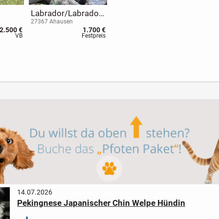
Labrador/Labradoo
en,
dle Welpen suchen
27367 Ahausen
2.500 €
1.700 €
ein schönes
VB
Festpreis
Zuhause
14.07.2026
Pekingnese Japanischer Chin Welpe Hündin