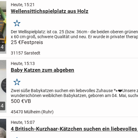
Heute, 15:21
Wellensittichspielplatz aus Holz
Merken
Der Wellispielplatz: ist ca. 25 (bzw. 36cm - die beiden oberen grünen
x 60 cm groß, schwere Qualität und neu.
Er wurde in privater thera
Arbeit angefertigt und bietet - zusammen...
25 €
Festpreis
4
31157 Sarstedt
Heute, 15:13
Baby Katzen zum abgeben
Merken
Zwei süße Babykatzen suchen ein liebevolles Zuhause 🐾❤️
Unsere 
wunderschönen weiblichen Babykatzen, geboren am 04. Mai, such
sofort ein liebevolles Für-immer-Zuhause.
500 €
VB
Die beiden sind ein...
4
45470 Mülheim (Ruhr)
Heute, 15:07
4 Britisch-Kurzhaar-Kätzchen suchen ein liebevolle