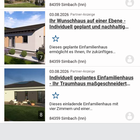
10
Wohnfläche eine hervorragende
84359 Simbach (Inn)
Grundlage, um Ihr persönliches
Wunschhaus ganz nach Ihren...
03.08.2026
Partner-Anzeige
Ihr Wunschhaus auf einer Ebene -
Individuell geplant und nachhaltig
gebaut
Merken
Dieses geplante Einfamilienhaus
ermöglicht es Ihnen, Ihr zukünftiges
Zuhause ganz nach Ihren persönlichen
7
Vorstellungen und Bedürfnissen zu
84359 Simbach (Inn)
gestalten. Auf einer einzigen Ebene
erstrecken sich 66,92 m²...
03.08.2026
Partner-Anzeige
Individuell geplantes Einfamilienhaus
- Ihr Traumhaus maßgeschneidert
und energieeffizient
Merken
Dieses einladende Einfamilienhaus mit
vier Zimmern und einer
Gesamtwohnfläche von 107,17 m² wird
8
speziell für Sie entworfen und exakt nach
84359 Simbach (Inn)
Ihren persönlichen Vorstellungen
umgesetzt. Das ebenerdige...