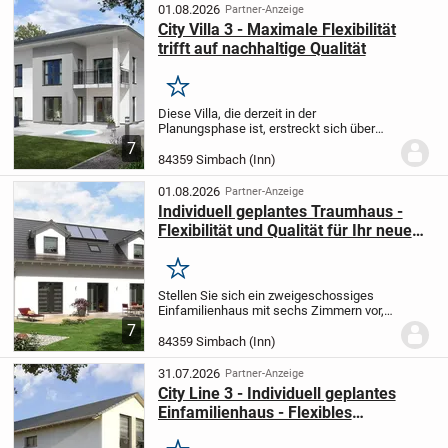
großzügigen Wohnfläche von 113,64...
01.08.2026
Partner-Anzeige
City Villa 3 - Maximale Flexibilität
trifft auf nachhaltige Qualität
Merken
Diese Villa, die derzeit in der
Planungsphase ist, erstreckt sich über
zwei Etagen und bietet Ihnen eine
7
großzügige Wohnfläche von 158,39 m².
84359 Simbach (Inn)
Sie umfasst 2,0 Zimmer, drei
Schlafzimmer, ein Badezimmer...
01.08.2026
Partner-Anzeige
Individuell geplantes Traumhaus -
Flexibilität und Qualität für Ihr neues
Zuhause
Merken
Stellen Sie sich ein zweigeschossiges
Einfamilienhaus mit sechs Zimmern vor,
das genau nach Ihren Wünschen und
7
Bedürfnissen entwickelt wurde. Mit einer
84359 Simbach (Inn)
großzügigen Wohnfläche von 192,87 m²,
vier...
31.07.2026
Partner-Anzeige
City Line 3 - Individuell geplantes
Einfamilienhaus - Flexibles
Raumkonzept und nachhaltige