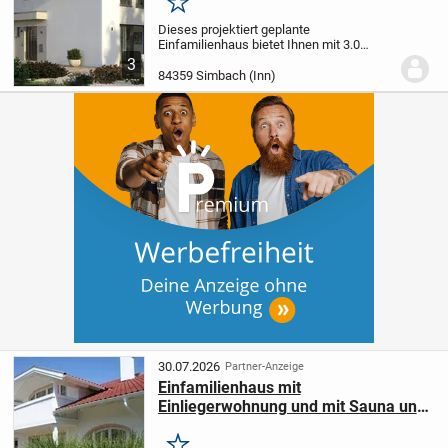
Ausstattung von allkauf
Merken
Dieses projektiert geplante
Einfamilienhaus bietet Ihnen mit 3.0
Zimmern und einer Wohnfläche von
3
112,94 m² auf zwei Etagen ein
84359 Simbach (Inn)
komfortables Zuhause, das individuell
nach Ihren Wünschen gestaltet...
30.07.2026
Partner-Anzeige
Einfamilienhaus mit
Einliegerwohnung und mit Sauna und
Außenpool