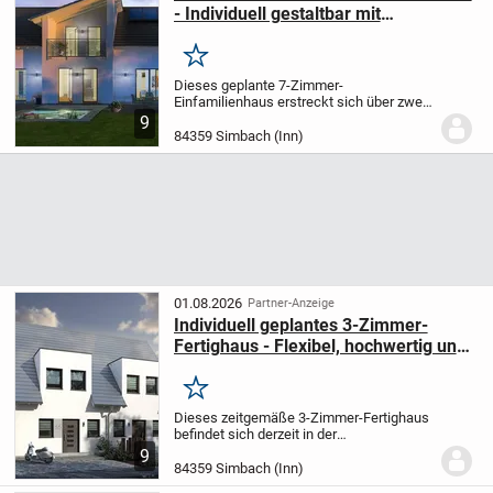
- Individuell gestaltbar mit
nachhaltiger Technik
Merken
Dieses geplante 7-Zimmer-
Einfamilienhaus erstreckt sich über zwei
Ebenen und bietet Ihnen großzügige
9
192,54 m² Wohnfläche mit vielseitigen
84359 Simbach (Inn)
Möglichkeiten zur individuellen
Gestaltung. Mit fünf...
01.08.2026
Partner-Anzeige
Individuell geplantes 3-Zimmer-
Fertighaus - Flexibel, hochwertig und
energieeffizient für Ihr neues
Zuhause
Merken
Dieses zeitgemäße 3-Zimmer-Fertighaus
befindet sich derzeit in der
Planungsphase und wird exakt nach Ihren
9
persönlichen Wünschen und
84359 Simbach (Inn)
Bedürfnissen entworfen. Mit einer