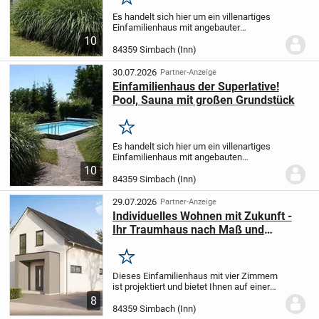
Merken
Es handelt sich hier um ein villenartiges
Einfamilienhaus mit angebauter
Doppelgarage und Wintergarten,
10
Gartenhaus und Swimmingpool. Das
84359 Simbach (Inn)
Objekt ist vollständig erschlossen mit
Straße, Wasser,...
30.07.2026
Partner-Anzeige
Einfamilienhaus der Superlative!
Pool, Sauna mit großen Grundstück
Merken
Es handelt sich hier um ein villenartiges
Einfamilienhaus mit angebauten
Wintergarten und Doppelgarage,
10
Gartenhaus und Swimmingpool. Das
84359 Simbach (Inn)
Objekt ist vollständig erschlossen mit
Straße, Wasser,...
29.07.2026
Partner-Anzeige
Individuelles Wohnen mit Zukunft -
Ihr Traumhaus nach Maß und
modernster Technik
Merken
Dieses Einfamilienhaus mit vier Zimmern
ist projektiert und bietet Ihnen auf einer
Wohnfläche von 123,32 m² viel Platz für
8
Ihre ganz persönlichen Gestaltungsideen.
84359 Simbach (Inn)
Das zweistöckige Gebäude verfügt...