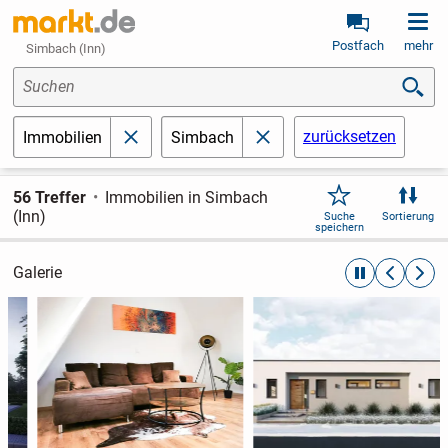
Postfach
mehr
Simbach (Inn)
Suchen
zurücksetzen
Immobilien
Simbach
schließen
schließen
56 Treffer
Immobilien in Simbach
(Inn)
Suche
Sortierung
speichern
Galerie
automatische R
zurückblät
weite