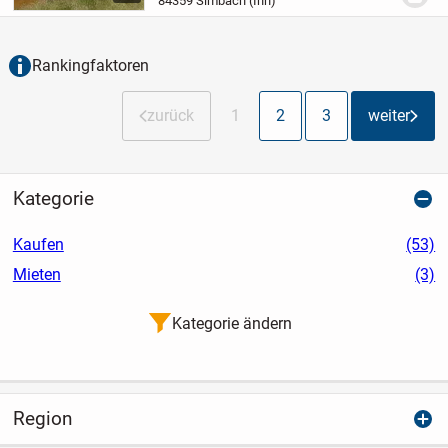
84359 Simbach (Inn)
Sichtschutz.
Zimmer: 3 Zimmer (davon 2
geräumige Schlafzimmer).
Zustand:...
Rankingfaktoren
zurück
1
2
3
weiter
Kategorie
Kaufen
(53)
Mieten
(3)
Kategorie ändern
Region