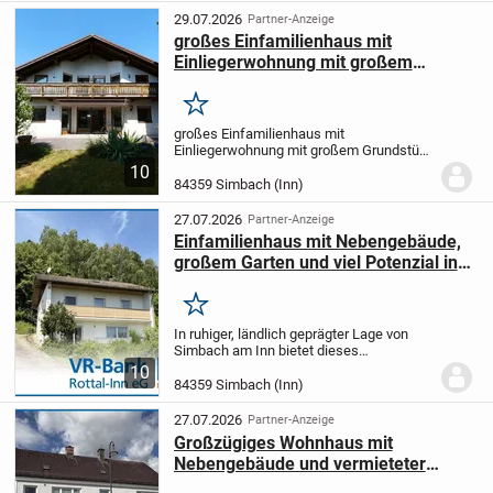
29.07.2026
Partner-Anzeige
großes Einfamilienhaus mit
Einliegerwohnung mit großem
Grundstück in schöner Siedlungslage
- 826
Merken
großes Einfamilienhaus mit
Einliegerwohnung mit großem Grundstück
in schöner Siedlungslage - 826
10
Objektnummer 826 Standort 84375
84359 Simbach (Inn)
Kirchdorf am Inn Baujahr 1989 Wohnraum
185,00 m² Nutzfläche 118,00 m²...
27.07.2026
Partner-Anzeige
Einfamilienhaus mit Nebengebäude,
großem Garten und viel Potenzial in
sonniger Randlage von Simbach
Merken
In ruhiger, ländlich geprägter Lage von
Simbach am Inn bietet dieses
Einfamilienhaus in solider
10
Massivbauweise eine ideale Grundlage
84359 Simbach (Inn)
für alle, die ein Zuhause mit viel Platz und
Entwicklungspotenzial...
27.07.2026
Partner-Anzeige
Großzügiges Wohnhaus mit
Nebengebäude und vermieteter
Büroeinheit im Erdgeschoss