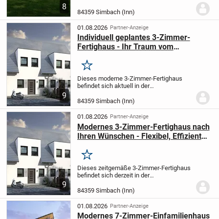
69,94 m² auf einer Ebene. Es umfasst ein
8
gemütliches Schlafzimmer sowie ein
84359 Simbach (Inn)
funktionales Badezimmer und wird exakt
nach Ihren...
01.08.2026
Partner-Anzeige
Individuell geplantes 3-Zimmer-
Fertighaus - Ihr Traum vom
modernen Wohnen wird Wirklichkeit
Merken
Dieses moderne 3-Zimmer-Fertighaus
befindet sich aktuell in der
Planungsphase und wird ganz nach Ihren
9
individuellen Wünschen und
84359 Simbach (Inn)
Anforderungen gestaltet. Mit einer
großzügigen Wohnfläche von 113,64...
01.08.2026
Partner-Anzeige
Modernes 3-Zimmer-Fertighaus nach
Ihren Wünschen - Flexibel, Effizient
und Individuell
Merken
Dieses zeitgemäße 3-Zimmer-Fertighaus
befindet sich derzeit in der
Planungsphase und wird ganz nach Ihren
9
persönlichen Vorstellungen und
84359 Simbach (Inn)
Bedürfnissen konzipiert. Mit einer
großzügigen Wohnfläche von...
01.08.2026
Partner-Anzeige
Modernes 7-Zimmer-Einfamilienhaus