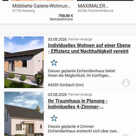
Möblierte Galerie-Wohnung
MAXIMALER
im Herzen des Fränkischen
WOHNKOMFORT AUF
91720 Absberg
82256 Fürstenfeldbruck
700,00 €
Seenlands
EINER EBENE
Nettokaltmiete
03.08.2026
Partner-Anzeige
Individuelles Wohnen auf einer Ebene
- Effizienz und Nachhaltigkeit vereint
Merken
Dieses geplante Einfamilienhaus bietet
Ihnen die Möglichkeit, Ihr künftiges
Domizil exakt nach Ihren persönlichen
7
Wünschen und Anforderungen zu
84359 Simbach (Inn)
gestalten. Auf einer Wohnebene
erstrecken sich 66,92 m²...
03.08.2026
Partner-Anzeige
Ihr Traumhaus in Planung -
individuelles 4-Zimmer-
Einfamilienhaus mit durchdachtem
Ausbaukonzept
Merken
Dieses geplante 4-Zimmer-
Einfamilienhaus erstreckt sich über zwei
Ebenen und bietet Ihnen mit 142,23 m²