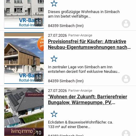
Merken
Dieses großzügige Wohnhaus in Simbach
am Inn bietet vielfältige
Nutzungsmöglichkeiten und viel Potenzial
10
- ideal für Eigennutzer,
84359 Simbach (Inn)
Mehrgenerationenwohnen oder
Kapitalanleger. Das im Jahr um ca. 1860
27.07.2026
Partner-Anzeige
in...
Provisionsfrei für Käufer: Attraktive
Neubau-Eigentumswohnungen nach
KfW-55-Standard!
Merken
In zentraler Lage von Simbach am Inn
entstehen derzeit fünf exklusive Neubau-
Eigentumswohnungen im KfW-55-
10
Standard.
Kurzüberblick:
- Baukörper in
84359 Simbach (Inn)
Massivbauweise mit fünf Wohneinheiten
(verteilt auf...
27.07.2026
Partner-Anzeige
"Wohnen der Zukunft: Barrierefreier
Bungalow, Wärmepumpe, PV,
hochw.Ausstattung
Merken
Eckdaten & Bauweise
Wohnfläche: ca.
133 m² auf einer Ebene
(barrierefrei).
Grundstück: 794 m² in
10
ruhiger Lage mit hohem