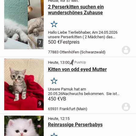
Heute, vor 57 Min.
2 Perserkitten suchen ein
wunderschönes Zuhause
Merken
Hallo Liebe Tierliebhaber,
Am 24.05.2026
unsere Perserkitten ( 2 Mädchen) das
Licht der Welt erblickt. Die Zwerge
500 €
Festpreis
7
wachsen mitten in der Familie auf mit
Kinder und sämtlichen
77883 Ottenhöfen (Schwarzwald)
Alltagsgeräuschen. Mit...
Heute, 13:00
PushUp
Kitten von odd eyed Mutter
Merken
Unsere Pamuk hat am
20.05.26Nachwuchs bekommen.
Sie ist
Reinrassige Britisch Kurzhaar Dame in
450 €
VB
weiß mit graue Strähne und mit Odd -
9
eyed Augen und ist reine
65931 Frankfurt (Main)
Wohnungskatze.
Der Vater ist ein...
Heute, 12:15
Reinrassige Perserbabys