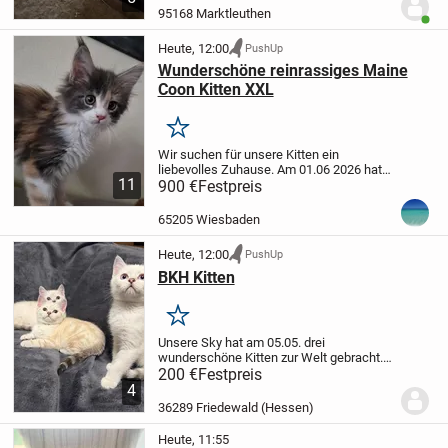
eigenständig und ist stubenrein. Mix mit
95168 Marktleuthen
Benut
British...
Heute, 12:00
PushUp
Wunderschöne reinrassiges Maine
Coon Kitten XXL
Merken
Wir suchen für unsere Kitten ein
liebevolles Zuhause.
Am 01.06 2026 hat
11
unsere Main Coon Katze 3 wunderschöne
900 €
Festpreis
Kitten bekommen. Es sind 2 Weibchen
und 1 Männchen ( rot )
Abgabebereit
65205 Wiesbaden
werden sie ab 24...
Heute, 12:00
PushUp
BKH Kitten
Merken
Unsere Sky hat am 05.05. drei
wunderschöne Kitten zur Welt gebracht.
Es sind noch zwei Jungs verfügbar. Alle
200 €
Festpreis
haben blaue Augen. Wachsen mit kleinen
4
Kindern auf und können ab dem 28.07.
36289 Friedewald (Hessen)
ausziehen.
...
Heute, 11:55