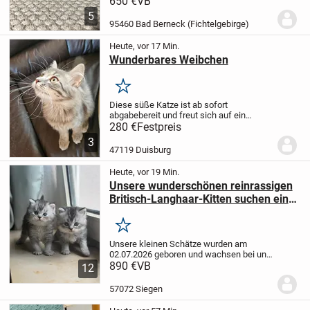
650 €
VB
Eltern:
● Vater: reinrassiger British
5
Kurzhaar (weiß)
● Mutter: reinrassige
95460 Bad Berneck (Fichtelgebirge)
British Langhaar...
Heute, vor 17 Min.
Wunderbares Weibchen
Merken
Diese süße Katze ist ab sofort
abgabebereit und freut sich auf ein
liebevolles Zuhause.
Geburtsdatum
280 €
Festpreis
05.April.2026
4 Monate
Mama: Europäisch
3
Kurzhaar (EKH)
Papa: Britisch Kurzhaar
47119 Duisburg
(BKH) Blue...
Heute, vor 19 Min.
Unsere wunderschönen reinrassigen
Britisch-Langhaar-Kitten suchen ein
liebevolles Zuhause. 🐾❤️
Merken
Unsere kleinen Schätze wurden am
02.07.2026 geboren und wachsen bei uns
zu Hause in liebevoller Familienaufzucht
890 €
VB
12
auf.
Sowohl die Mutter als auch der Vater
sind Britisch Langhaar und leben
57072 Siegen
gemeinsam...