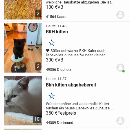
weibliche Hauskatze abzugeben .Sie ist
noch etwas schüchtern aber kann super
100 €
VB
schnurren .
Die junge Dame ist entwurmt
2
und stubenrein .
Sie frisst Nass und...
41564 Kaarst
Heute, 11:43
BKH kitten
Merken
🖤 Süßer schwarzer BKH-Kater sucht
liebevolles Zuhause 🐾
Unser kleiner
schwarzer BKH-Kater, geboren am 09.05.,
300 €
VB
sucht ein liebevolles Zuhause. 🥰
Er ist ein
2
lieber, verspielter und neugieriger kleiner...
49356 Diepholz
Benut
Heute, 11:37
Bkh kitten abgabebereit
Merken
Wünderschöne und zauberhafte Kitten
suchen ein neues Liebevolles Zuhause
2
Mädchen geboren am 9.4.26
Beide sind 3
350 €
Festpreis
Monate alt und Abgabebereit.
Mädchen Nr
10
1 - in Farbe lilac - vom Charakter sehr...
44309 Dortmund