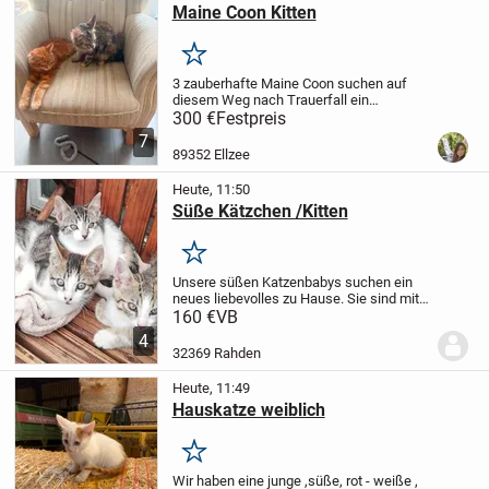
Maine Coon Kitten
Merken
3 zauberhafte Maine Coon suchen auf
diesem Weg nach Trauerfall ein
Kuschelzentrum.
Die Blaue/ silberne ist
300 €
Festpreis
ein liebenswerter charakter der sich freut
7
wenn man ihr zeigt das man Sie lieb
89352 Ellzee
hat.
Die...
Heute, 11:50
Süße Kätzchen /Kitten
Merken
Unsere süßen Katzenbabys suchen ein
neues liebevolles zu Hause.
Sie sind mit
Kindern aufgewachsen und lassen sich
160 €
VB
gerne streicheln.
Die beiden Kater haben
4
ein weißes Näschen und das Kätzchen
32369 Rahden
ein...
Heute, 11:49
Hauskatze weiblich
Merken
Wir haben eine junge ,süße, rot - weiße ,