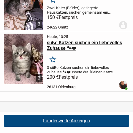
Merken
Zwei Kater (Brüder), getiegerte
Hauskatzen, suchen gemeinsam ein
neues zu Hause, wo sie später als
150 €
Festpreis
Freigänger groß werden können. Geboren
3
am 12.Mai 2026. Die beiden spielen/toben
24622 Gnutz
sehr gerne und sind...
Heute, 10:25
süße Katzen suchen ein liebevolles
Zuhause 🐾❤️
Merken
3 süße Katzen suchen ein liebevolles
Zuhause 🐾❤️
Unsere drei kleinen Katzen
suchen ab sofort ein liebevolles und
200 €
Festpreis
3
verantwortungsbewusstes Zuhause. Sie
wurden am 07.05.2026 geboren und sind
26131 Oldenburg
Benut
nun bereit,...
Landesweite Anzeigen