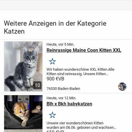
Weitere Anzeigen in der Kategorie
Katzen
Heute, vor 5 Min.
Reinrassige Maine Coon Kitten XXL
Merken
Wir haben wunderschöne XXL Kitten.
Alle
Kitten sind reinrassig.
Unsere Kitten
wachsen mitten in unserer Familie auf,
900 €
VB
die bekommen ausreichend
10
Sozialisierung und Aufmerksamkeit.
Die
76530 Baden-Baden
wachsen in eine...
Heute, vor 12 Min.
Blh x Bkh babykatzen
Merken
Unsere vier wunderschönen Kitten
wurden am 06.06. geboren und wachsen
liebevoll in unserer Familie auf.
Die