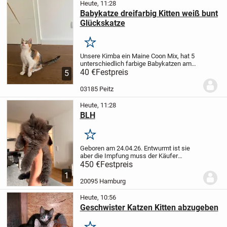
Heute, 11:28
Babykatze dreifarbig Kitten weiß bunt
Glückskatze
Merken
Unsere Kimba ein Maine Coon Mix, hat 5
unterschiedlich farbige Babykatzen am
25.05.26 geboren.
40 €
Festpreis
Sind ab 16.08.26
5
abzugeben. Sie sind entwurmt, sind
Trocken- und Nassfutter, Katzentoilette
03185 Peitz
und Kinder...
Heute, 11:28
BLH
Merken
Geboren am 24.04.26.
Entwurmt ist sie
aber die Impfung muss der Käufer
übernehmen.
Sie ist bestens sozialisiert
450 €
Festpreis
und Stubenrein.
Ein sehr zahmes
1
Mädchen, sie liebt es zu kuscheln wenn
20095 Hamburg
sie sich...
Heute, 10:56
Geschwister Katzen Kitten abzugeben