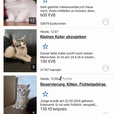
Merken
Sehr geehrte Interessenten,
ich freue
mich, Ihnen mitteilen zu können, dass
eine reinrassige Perser Katze zum
600 €
VB
Verkauf steht. Sie wurde am
12
03.07.2026geboren und ist nun bereit, ab
53879 Euskirchen
dem 03.10.2026 in ein...
Heute, 12:07
Kleinen Kater abzugeben
Merken
Dieser liebe Kater sucht noch seinen
Menschen. Er ist am 24.4.26 in einem
Wurf von 5 Kitten geboren, verspielt,
100 €
VB
verschmust, futterfest, geht aufs
5
Katzenklo und hat eine außergewöhnliche
31787 Hameln
Zeichnung. Bei...
Heute, 12:00
PushUp
Reservierung, Kitten, Fichtelgebirge,
Merken
Junge wurde am 22.05.2026 geboren.
Entwurmt. Er ist sehr fröhlich, verspielt,
lieb und zärtlich. Die Fellfarbe ist rot
150 €
Festpreis
getigert.Frisst und trinkt schon
5