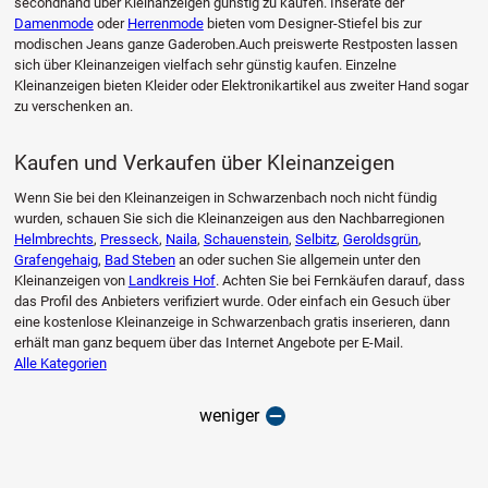
secondhand über Kleinanzeigen günstig zu kaufen. Inserate der
Damenmode
oder
Herrenmode
bieten vom Designer-Stiefel bis zur
modischen Jeans ganze Gaderoben.Auch preiswerte Restposten lassen
sich über Kleinanzeigen vielfach sehr günstig kaufen. Einzelne
Kleinanzeigen bieten Kleider oder Elektronikartikel aus zweiter Hand sogar
zu verschenken an.
Kaufen und Verkaufen über Kleinanzeigen
Wenn Sie bei den Kleinanzeigen in Schwarzenbach noch nicht fündig
wurden, schauen Sie sich die Kleinanzeigen aus den Nachbarregionen
Helmbrechts
,
Presseck
,
Naila
,
Schauenstein
,
Selbitz
,
Geroldsgrün
,
Grafengehaig
,
Bad Steben
an oder suchen Sie allgemein unter den
Kleinanzeigen von
Landkreis Hof
. Achten Sie bei Fernkäufen darauf, dass
das Profil des Anbieters verifiziert wurde. Oder einfach ein Gesuch über
eine kostenlose Kleinanzeige in Schwarzenbach gratis inserieren, dann
erhält man ganz bequem über das Internet Angebote per E-Mail.
Alle Kategorien
weniger