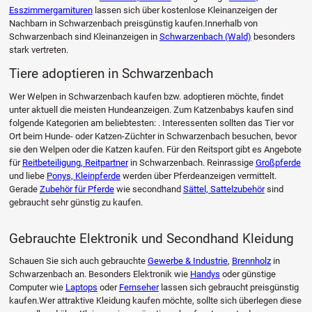
Esszimmergarnituren
lassen sich über kostenlose Kleinanzeigen der
Nachbarn in Schwarzenbach preisgünstig kaufen.Innerhalb von
Schwarzenbach sind Kleinanzeigen in
Schwarzenbach (Wald)
besonders
stark vertreten.
Tiere adoptieren in Schwarzenbach
Wer Welpen in Schwarzenbach kaufen bzw. adoptieren möchte, findet
unter aktuell die meisten Hundeanzeigen. Zum Katzenbabys kaufen sind
folgende Kategorien am beliebtesten: . Interessenten sollten das Tier vor
Ort beim Hunde- oder Katzen-Züchter in Schwarzenbach besuchen, bevor
sie den Welpen oder die Katzen kaufen. Für den Reitsport gibt es Angebote
für
Reitbeteiligung, Reitpartner
in Schwarzenbach. Reinrassige
Großpferde
und liebe
Ponys, Kleinpferde
werden über Pferdeanzeigen vermittelt.
Gerade
Zubehör für Pferde
wie secondhand
Sättel, Sattelzubehör
sind
gebraucht sehr günstig zu kaufen.
Gebrauchte Elektronik und Secondhand Kleidung
Schauen Sie sich auch gebrauchte
Gewerbe & Industrie
,
Brennholz
in
Schwarzenbach an. Besonders Elektronik wie
Handys
oder günstige
Computer wie
Laptops
oder
Fernseher
lassen sich gebraucht preisgünstig
kaufen.Wer attraktive Kleidung kaufen möchte, sollte sich überlegen diese