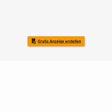
Gratis Anzeige erstellen
Nutzungsbedingungen
Datenschutz
Barrierefreiheit
Impressum
Kontakt
Hilfe
Sicherheit
Jugendschutz
Login
Konto löschen
Premium buchen
Abo kündigen
Ratgeber
Newsletter
Über uns
Jobs
Werbung
Facebook
Widget erstellen