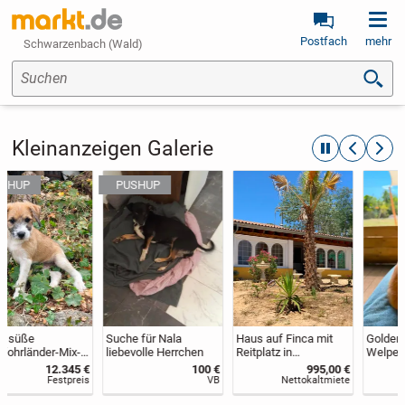
Postfach
mehr
Schwarzenbach (Wald)
Suchen
Kleinanzeigen Galerie
automatische R
zurückblät
weite
Suche für Nala
Haus auf Finca mit
Goldendoodle F1
liebevolle Herrchen
Reitplatz in
Welpen
Andalusien zu
100 €
995,00 €
1.800 €
vermieten
VB
Nettokaltmiete
Festpreis