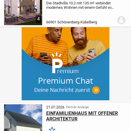
Die Stadtvilla 10.2 mit 135 m² verbindet
modernes Wohnen mit einem Gefühl von
Zuhause. Im Erdgeschoss öffnet sich der
großzügige Wohnbereich - hell, offen und
4
lebendig. Die Treppe steht dabei im...
66901 Schönenberg-Kübelberg
21.07.2026
Partner-Anzeige
EINFAMILIENHAUS MIT OFFENER
ARCHITEKTUR