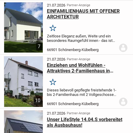
21.07.2026
Partner-Anzeige
EINFAMILIENHAUS MIT OFFENER
ARCHITEKTUR
Merken
Zeitlose Eleganz außen, Weite und ein
besonderes Raumgefühl innen - das ist
unser Design 10. Unter dem Satteldach
7
warten hier rund 135 m² auf zwei Ebenen
66901 Schönenberg-Kübelberg
darauf, bezogen und mit Leben gefüllt
zu...
21.07.2026
Partner-Anzeige
Einziehen und Wohlfühlen -
Attraktives 2-Familienhaus in
Ortsrandlage
Merken
Dieses liebevoll gepflegte freistehende 1-
bis 2-Familienhaus mit 2 Vollgeschossen,
Satteldach und Ziegeleindeckung steht
10
auf einem ca. 889 m² großen idyllisch
66901 Schönenberg-Kübelberg
gelegenen Grundstück in schöner und...
21.07.2026
Partner-Anzeige
Unser LifeStyle 14.04.S vorbereitet
als Ausbauhaus!