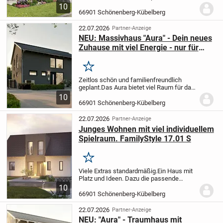
Bodenplatte.
Dieses attraktive
10
Niedrigenergiespar-Haus erfüllt alle
66901 Schönenberg-Kübelberg
Anforderungen, die eine Familie an Platz
und Ausstattun...
22.07.2026
Partner-Anzeige
NEU: Massivhaus "Aura" - Dein neues
Zuhause mit viel Energie - nur für
kurze Zeit inkl. Einbauküche
Merken
Zeitlos schön und familienfreundlich
geplant.
Das Aura bietet viel Raum für das
Familienleben. Der offene Wohn- und
10
Essbereich schafft einen Mittelpunkt, an
66901 Schönenberg-Kübelberg
dem Alltag, gemeinsame Zeit und
entspannte...
22.07.2026
Partner-Anzeige
Junges Wohnen mit viel individuellem
Spielraum. FamilyStyle 17.01 S
Merken
Viele Extras standardmäßig.
Ein Haus mit
Platz und Ideen. Dazu die passende
Bodenplatte.
Dieses attraktive
10
Niedrigenergiespar-Haus erfüllt alle
66901 Schönenberg-Kübelberg
Anforderungen, die eine Familie an Platz
und Ausstattun...
22.07.2026
Partner-Anzeige
NEU: "Aura" - Traumhaus mit