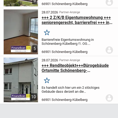
9
viel Platz für Ihre ganze Familie. Dieses
66901 Schönenberg-Kübelberg
Traumhaus beinhaltet:
> viel Platz und
Ideen...
28.07.2026
Partner-Anzeige
+++ 2 Z/K/B Eigentumswohnung +++
seniorengerecht, barrierefrei +++ in
Schönenberg-Kübelberg +++
Merken
Barrierefreie Eigentumswohnung in
Schönenberg-Kübelberg !
1. OG.
(Personenaufzug
5
vorhanden)
Seniorengerechtes und
66901 Schönenberg-Kübelberg
barrierefreies
Wohnen.
Rollstuhlgerecht.
ca. 65 m²
28.07.2026
Partner-Anzeige
Wohnfläche
Eingang mit Diele.
Flur...
+++ Renditeobjekt+++Bürogebäude
Ortsmitte Schönenberg-
Kübelberg+++
Merken
Es handelt sich hier um ein 2 stöckiges
Gebäude dass derzeit an die
Verbandsgemeinde oberes Glantal
10
vermietet ist.
Das Gebäude liegt im
66901 Schönenberg-Kübelberg
Zentrum von Schönenberg-Kübelberg.
Die
Aufteilung der Räume...