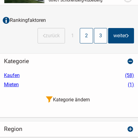
66901 Schönenberg-Kübelberg
geschnitten und dank drei...
Rankingfaktoren
zurück
1
2
3
weiter
Kategorie
Kaufen
(58)
Mieten
(1)
Kategorie ändern
Region