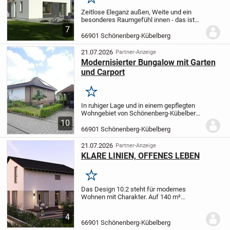
Merken
Zeitlose Eleganz außen, Weite und ein
besonderes Raumgefühl innen - das ist
unser Design 10. Unter dem Satteldach
7
warten hier rund 135 m² auf zwei Ebenen
66901 Schönenberg-Kübelberg
darauf, bezogen und mit Leben gefüllt
zu...
21.07.2026
Partner-Anzeige
Modernisierter Bungalow mit Garten
und Carport
Merken
In ruhiger Lage und in einem gepflegten
Wohngebiet von Schönenberg-Kübelberg
befindet sich dieser energetisch
10
modernisierte und freistehende
66901 Schönenberg-Kübelberg
Bungalow.
Erbaut wurde dieser ca. 1980 in
Fachwerksrahmenk...
21.07.2026
Partner-Anzeige
KLARE LINIEN, OFFENES LEBEN
Merken
Das Design 10.2 steht für modernes
Wohnen mit Charakter. Auf 140 m²
verbindet sie Design und Alltag auf
harmonische Weise. Der offene Wohn-
4
und Essbereich bildet das Herzstück -
66901 Schönenberg-Kübelberg
hell, großzügig und...