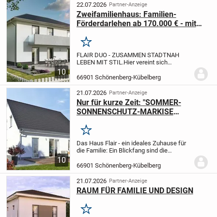
entspannte...
22.07.2026
Partner-Anzeige
Zweifamilienhaus: Familien-
Förderdarlehen ab 170.000 € - mit
Top-Konditionen ab 0,93 % möglich!
Jetzt kostenlos informieren Tel.
Merken
06333-274888 fü
FLAIR DUO - ZUSAMMEN STADTNAH
LEBEN MIT STIL.
Hier vereint sich
geradliniges Stadthaus-Design und
10
gemütliche Mehrfamilienhaus-
66901 Schönenberg-Kübelberg
Atmosphäre. In zwei Wohnungen unter
einem Dach leben. Das Stadthaus Duo...
21.07.2026
Partner-Anzeige
Nur für kurze Zeit: "SOMMER-
SONNENSCHUTZ-MARKISE
INKLUSIVE" - Bau dein massives
Haus Flair mit Bauplatz & BASIC-
Merken
Vollausstattung zum TOP-PREIS
Das Haus Flair - ein ideales Zuhause für
die Familie: Ein Blickfang sind die
bodentiefen Fenster, die den
10
Wohnbereich mit viel Licht durchfluten.
66901 Schönenberg-Kübelberg
Hell, gemütlich und weitläufig - genügend
Raum zum...
21.07.2026
Partner-Anzeige
RAUM FÜR FAMILIE UND DESIGN
Merken