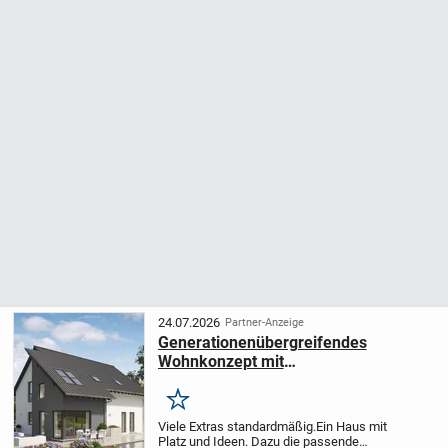
24.07.2026
Partner-Anzeige
Generationenübergreifendes
Wohnkonzept mit
Zukunftsperspektive. Ausbauhaus
FamilyStyle 18.01 S
Merken
Viele Extras standardmäßig.
Ein Haus mit
Platz und Ideen. Dazu die passende