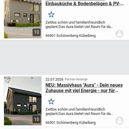
Einbauküche & Bodenbelägen & PV-
Anlage & - Alles drin, alles dran - Du
malerst noch - Dann kannst du
Merken
einziehen!
Zeitlos schön und familienfreundlich
geplant.
Das Aura bietet viel Raum für das
Familienleben. Der offene Wohn- und
10
Essbereich schafft einen Mittelpunkt, an
66901 Schönenberg-Kübelberg
dem Alltag, gemeinsame Zeit und
entspannte...
22.07.2026
Partner-Anzeige
NEU: Massivhaus "Aura" - Dein neues
Zuhause mit viel Energie - nur für
kurze Zeit inkl. Einbauküche
Merken
Zeitlos schön und familienfreundlich
geplant.
Das Aura bietet viel Raum für das
Familienleben. Der offene Wohn- und
10
Essbereich schafft einen Mittelpunkt, an
66901 Schönenberg-Kübelberg
dem Alltag, gemeinsame Zeit und