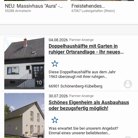
NEU: Massivhaus "Aura" -
Freistehendes
Dein neues Zuhause mit viel
Einfamilienhaus mit
55288 Armsheim
67067 Ludwigshafen (Rhein)
Energie - nur für kurze Zeit
großem Grundstück und
inkl. Einbauküche
Entwicklungspotential
04.08.2026
Partner-Anzeige
Doppelhaushälfte mit Garten in
ruhiger Ortsrandlage - Ihr neues
Familiendomizil
Merken
Diese Doppelhaushälfte aus dem Jahr
1963 überzeugt mit ihrer ruhigen
Wohnlage, einem 548 qm großen
10
Grundstück und genügend Platz für Ihre
66901 Schönenberg-Kübelberg
zukünftigen Wohnideen - ideal für Paare
und Familien.
Die ca....
30.07.2026
Partner-Anzeige
Schönes Eigenheim als Ausbauhaus
oder bezugsfertig möglich!
Merken
Was erwartet Sie bei unserem Angebot?
Einmal eines unserer beliebtesten
Ausbauhäuser!
Im Innenraum finden Sie