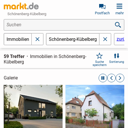
Postfach
mehr
Schönenberg-Kübelberg
Suchen
zurüc
Immobilien
Schönenberg-Kübelberg
schließen
schließen
59 Treffer
Immobilien in Schönenberg-
Kübelberg
Suche
Sortierung
speichern
Galerie
automatische R
zurückblät
weite