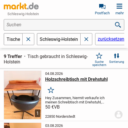
Postfach
mehr
Schleswig-Holstein
Suchen
zurücksetzen
Tische
Schleswig-Holstein
schließen
schließen
9 Treffer
Tisch gebraucht in Schleswig-
Holstein
Suche
Sortierung
speichern
04.08.2026
Holzschreibtisch mit Drehstuhl
Merken
Hey Zusammen,
hiermit verkaufe ich
meinen Schreibtisch mit Drehstuhl,
beides in einem guten Zustand, bitte
50 €
VB
abholen. Die Tischplatte ist aus Echtholz.
1
Liebe Grüße
Lukas
22850 Norderstedt
03.08.2026