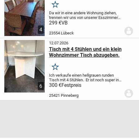
Merken
Da wir in eine andere Wohnung ziehen,
trennen wir uns von unserer Esszimmer
Garnitur. Einem Tisch und sechs Stühlen
299 €
VB
mit Sitzkissen.
Nur an selbst Abholer.
4
23554 Lübeck
12.07.2026
Tisch mit 4 Stühlen und ein klein
Wohnzimmer Tisch abzugeben.
Merken
Ich verkaufe einen hellgrauen runden
Tisch mit 4 Stühlen.
Er ist noch super in
Schuss und hat keine Gebrauchsspuren.
300 €
Festpreis
6
Wurde nur aufgebaut und nicht benutzt,
weil wir dann einen neuen Tisch gekauft...
25421 Pinneberg