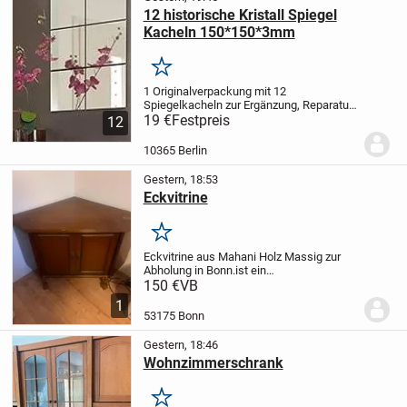
12 historische Kristall Spiegel
Kacheln 150*150*3mm
Merken
1 Originalverpackung mit 12
Spiegelkacheln zur Ergänzung, Reparatur
oder Erneuerung Ihrer
19 €
Festpreis
12
Spiegelflächen.
Fabrikat alticor, 2. Wahl,
ohne erkennbare Mängel, ohne
10365 Berlin
Fehlstellen, ohne Kratzer, Details...
Gestern, 18:53
Eckvitrine
Merken
Eckvitrine aus Mahani Holz Massig zur
Abholung in Bonn.
ist ein
antikes Moebelstueck noch gut
150 €
VB
erhalten
passt sehr gut in jede Ecke.
1
53175 Bonn
Gestern, 18:46
Wohnzimmerschrank
Merken