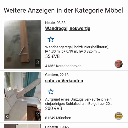
Weitere Anzeigen in der Kategorie Möbel
Heute, 03:38
Wandregal, neuwertig
Merken
Wandhängeregal, holzfunier (hellbraun),
l= 1.30 m b= 0,19 m, h= 0,325 m,
unbenutzt-neuwertig, nur Abholung
55 €
VB
3
41352 Korschenbroich
Gestern, 22:13
sofa zu Verkaufen
Merken
Aufgrund eines Umzugs verkaufte ich ein
einjaehriges Schlafsofa in Beige fuer 200
EUR, Prise verhandelbar (kaufprise 990
200 €
VB
EUR), Das Sofa ist in sehr guten Zustand
2
und verfuegt ueber einen Betthasten,...
KI
81249 München
Gestern, 19:45