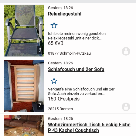
Gestern, 18:26
Relaxliegestuhl
Merken
Ich biete meinen wenig genutzten
Relaxliegestuhl ,mit einer dick
gepolsterten Auflage und Nackenkissen.
65 €
VB
Der Liegestuhl ist vielfach verstellbar und
3
von hochwertiger Qualität. Nur Abholung
01877 Schmölln-Putzkau
und bar...
Gestern, 18:26
Schlafcouch und 2er Sofa
Merken
Verkaufe eine Schlafcouch und ein 2er
Sofa.
Auch einzeln zu verkaufen.
Schlafcouch 100 Euro (Liegefläche 120
150 €
Festpreis
cm x 190 cm
2er Sofa 50 Euro
7
28215 Bremen
Gestern, 18:26
Wohnzimmertisch Tisch 6 eckig Eiche
P 43 Kachel Couchtisch