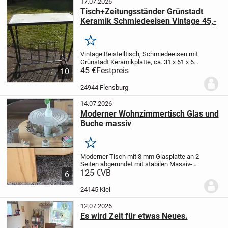
17.07.2026
Tisch+Zeitungsständer Grünstadt
Keramik Schmiedeeisen Vintage 45,-
Merken
Vintage Beistelltisch, Schmiedeeisen mit
Grünstadt Keramikplatte, ca. 31 x 61 x 62
cm (B x T x H), dekorativ, aber mit Alters-
45 €
Festpreis
10
und Gebrauchsspuren- deswegen nur 45,-
24944 Flensburg
14.07.2026
Moderner Wohnzimmertisch Glas und
Buche massiv
Merken
Moderner Tisch mit 8 mm Glasplatte an 2
Seiten abgerundet mit stabilen Massiv-
Buchenholzfüßen. Unter der Glasplatte ist
125 €
VB
6
eine Ablage aus Buchenholz. Die
Glasplatte und die Ablage sind mit
24145 Kiel
Edelstahlhalt...
12.07.2026
Es wird Zeit für etwas Neues.