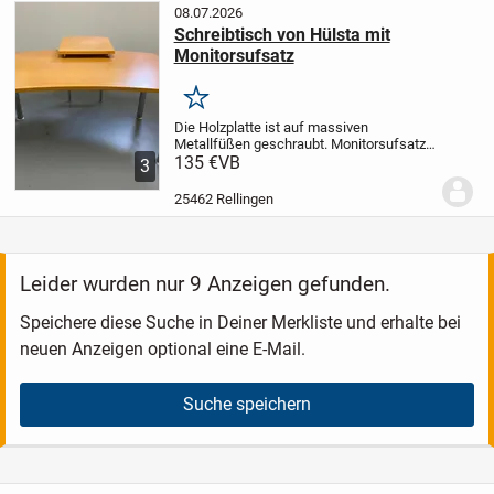
08.07.2026
Schreibtisch von Hülsta mit
Monitorsufsatz
Merken
Die Holzplatte ist auf massiven
Metallfüßen geschraubt. Monitorsufsatz
flexibel aufsetzbar (rechts, links,
135 €
VB
3
Mitte),
Schteibtischhöhe: 73 cm, Breite:
152 cm, Tiefe: 84 cm
Monitoraufsatz
25462 Rellingen
Hóhe ab Boden:...
Leider wurden nur 9 Anzeigen gefunden.
Speichere diese Suche in Deiner Merkliste und erhalte bei
neuen Anzeigen optional eine E-Mail.
Suche speichern