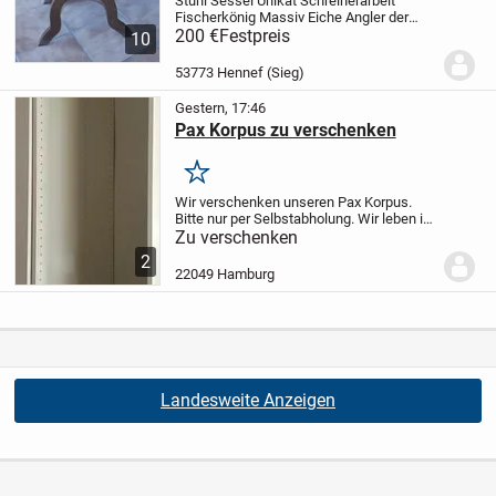
Stuhl Sessel Unikat Schreinerarbeit
Fischerkönig Massiv Eiche Angler
der
Stuhl wurde in den 60iger Jahren von
200 €
Festpreis
10
meinem Vater gefertigt Scheiner und
Angler
der Stuhl idt in Eiche
53773 Hennef (Sieg)
Massivholzgearbeit...
Gestern, 17:46
Pax Korpus zu verschenken
Merken
Wir verschenken unseren Pax Korpus.
Bitte nur per Selbstabholung.
Wir leben im
EG und haben eine Stehmöglichkeit ca
Zu verschenken
5m entfernt von der Haustüre für Autos.
2
Parkplätze sind eher Glückssache.
Zum...
22049 Hamburg
Landesweite Anzeigen