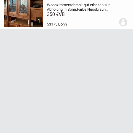
Wohnzimmerschrank gut erhalten zur
Abholung in Bonn.
Farbe Nussbraun
massiv Holz drei Teilig.
2,5x3,0 m
350 €
VB
1
53175 Bonn