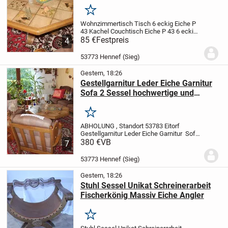
Merken
Wohnzimmertisch Tisch 6 eckig Eiche P
43 Kachel Couchtisch
Eiche P 43
6 eckig
Kachel teilweise mit Motiven
85 €
Festpreis
neuwertig
4
Form und Zustand siehe Fotos. Verkauf
ohne Dekoration
Privatverkauf...
53773 Hennef (Sieg)
Gestern, 18:26
Gestellgarnitur Leder Eiche Garnitur
Sofa 2 Sessel hochwertige und
neuwertige Garnitur
Merken
ABHOLUNG , Standort 53783 Eitorf
Gestellgarnitur Leder Eiche Garnitur Sofa
2 Sessel
380 €
VB
hochwertige und neuwertige
7
Garnitur
Gestellgarnitur Eiche P43
Leder
braun
Sofa dreisitz
2 Sessel
...
53773 Hennef (Sieg)
Gestern, 18:26
Stuhl Sessel Unikat Schreinerarbeit
Fischerkönig Massiv Eiche Angler
Merken