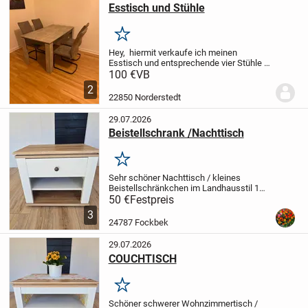
Esstisch und Stühle
Merken
Hey,
hiermit verkaufe ich meinen
Esstisch und entsprechende vier Stühle in
einem gut erhaltenem Zustand, gerne
100 €
VB
abholen.
Liebe Grüße
Lukas
2
22850 Norderstedt
29.07.2026
Beistellschrank /Nachttisch
Merken
Sehr schöner Nachttisch / kleines
Beistellschränkchen im Landhausstil
1
Schublade
1 Ablage
Massive Deckplatten
50 €
Festpreis
(3-lagig)
B 58 cm
T 37 cm
H 50 cm
Eiche
3
Sägerau
Im liebevoll gestalteten...
24787 Fockbek
29.07.2026
COUCHTISCH
Merken
Schöner schwerer Wohnzimmertisch /