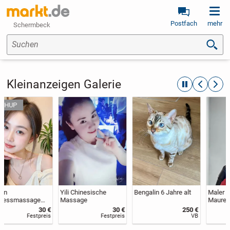
Postfach
mehr
Schermbeck
Suchen
Kleinanzeigen Galerie
automatische R
zurückblät
weite
Yili Chinesische
Bengalin 6 Jahre alt
Maler / Stuckateur/
Massage
Maurer / Fliesenleger
30 €
250 €
Festpreis
VB