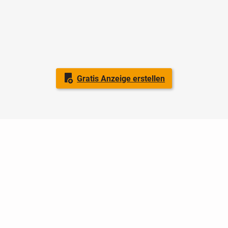
Gratis Anzeige erstellen
Nutzungsbedingungen
Datenschutz
Barrierefreiheit
Impressum
Kontakt
Hilfe
Sicherheit
Jugendschutz
Login
Konto löschen
Premium buchen
Abo kündigen
Ratgeber
Newsletter
Über uns
Jobs
Werbung
Facebook
Widget erstellen