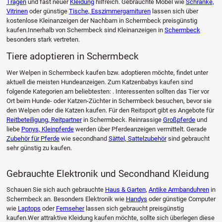
Tragen
und fast neuer
Kleidung
hilfreich. Gebrauchte Möbel wie
Schränke,
Vitrinen
oder günstige
Tische, Esszimmergarnituren
lassen sich über
kostenlose Kleinanzeigen der Nachbarn in Schermbeck preisgünstig
kaufen.Innerhalb von Schermbeck sind Kleinanzeigen in
Schermbeck
besonders stark vertreten.
Tiere adoptieren in Schermbeck
Wer Welpen in Schermbeck kaufen bzw. adoptieren möchte, findet unter
aktuell die meisten Hundeanzeigen. Zum Katzenbabys kaufen sind
folgende Kategorien am beliebtesten: . Interessenten sollten das Tier vor
Ort beim Hunde- oder Katzen-Züchter in Schermbeck besuchen, bevor sie
den Welpen oder die Katzen kaufen. Für den Reitsport gibt es Angebote für
Reitbeteiligung, Reitpartner
in Schermbeck. Reinrassige
Großpferde
und
liebe
Ponys, Kleinpferde
werden über Pferdeanzeigen vermittelt. Gerade
Zubehör für Pferde
wie secondhand
Sättel, Sattelzubehör
sind gebraucht
sehr günstig zu kaufen.
Gebrauchte Elektronik und Secondhand Kleidung
Schauen Sie sich auch gebrauchte
Haus & Garten
,
Antike Armbanduhren
in
Schermbeck an. Besonders Elektronik wie
Handys
oder günstige Computer
wie
Laptops
oder
Fernseher
lassen sich gebraucht preisgünstig
kaufen.Wer attraktive Kleidung kaufen möchte, sollte sich überlegen diese