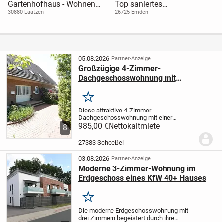
Gartenhofhaus - Wohnen
Top saniertes
auf einer Ebene
Reihenmittelhaus!
30880 Laatzen
26725 Emden
05.08.2026
Partner-Anzeige
Großzügige 4-Zimmer-
Dachgeschosswohnung mit
Gartenanteil in Scheeßel
Merken
Diese attraktive 4-Zimmer-
Dachgeschosswohnung mit einer
Wohnfläche von ca. 130 m² befindet sich
985,00 €
Nettokaltmiete
8
in einem gepflegten Zweifamilienhaus in
ruhiger Wohnlage von Scheeßel. Der
27383 Scheeßel
Zugang erfolgt über einen...
03.08.2026
Partner-Anzeige
Moderne 3-Zimmer-Wohnung im
Erdgeschoss eines KfW 40+ Hauses
Merken
Die moderne Erdgeschosswohnung mit
drei Zimmern begeistert durch ihre