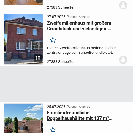
Lage.
Über die Diele gelangen Sie in das
großzügig gestaltete Wohn- und
27383 Scheeßel
Esszimmer mit Zugang zur...
27.07.2026
Partner-Anzeige
Zweifamilienhaus mit großem
Grundstück und vielseitigem
Potenzial
Merken
Dieses Zweifamilienhaus befindet sich in
zentraler Lage von Scheeßel und bietet
auf einem 1.160 m² großen Grundstück
10
ideale Voraussetzungen zur Nutzung - sei
27383 Scheeßel
es als Mehrgenerationenhaus, in
Kombinatio...
25.07.2026
Partner-Anzeige
Familienfreundliche
Doppelhaushälfte mit 137 m²
Wohnfläche
Merken