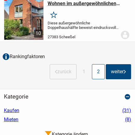
Wohnen im außergewöhnlichen
Ambiente
Merken
Diese außergewöhnliche
Doppelhaushälfte beweist eindrucksvoll,
dass ein Doppelhaus alles andere als
10
gewöhnlich sein kann. Von einem
27383 Scheeßel
Architekten individuell geplant und mit viel
Liebe zum Detail...
Rankingfaktoren
zurück
1
2
weiter
Kategorie
Kaufen
(31)
Mieten
(8)
Kategorie ändern