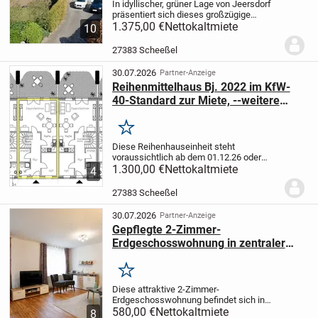
In idyllischer, grüner Lage von Jeersdorf
präsentiert sich dieses großzügige
Landhaus mit einer Wohnfläche von ca.
1.375,00 €
Nettokaltmiete
10
195 m². Das Haus überzeugt durch seine
durchdachte Raumaufteilung,
27383 Scheeßel
hochwertige...
30.07.2026
Partner-Anzeige
Reihenmittelhaus Bj. 2022 im KfW-
40-Standard zur Miete, --weitere
Bilder folgen--
Merken
Diese Reihenhauseinheit steht
voraussichtlich ab dem 01.12.26 oder
01.01.27 zur Verfügung.
1.300,00 €
Nettokaltmiete
2022 fertig
4
gestelltes Reihenhaus mit 4
Wohneinheiten, KfW-40-Effizienshaus, in
27383 Scheeßel
Massivbauweise.
Je...
30.07.2026
Partner-Anzeige
Gepflegte 2-Zimmer-
Erdgeschosswohnung in zentraler
Lage
Merken
Diese attraktive 2-Zimmer-
Erdgeschosswohnung befindet sich in
einer gepflegten Wohnanlage in zentraler
580,00 €
Nettokaltmiete
8