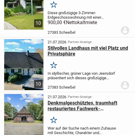
Merken
Diese großzügige 3-Zimmer-
Erdgeschosswohnung mit einer
Wohnfläche von ca. 114 m² überzeugt
900,00 €
Nettokaltmiete
10
durch ihren durchdachten Grundriss, helle
Wohnräume und ein angenehmes
27383 Scheeßel
Wohnambiente.
Bereits beim Betreten...
21.07.2026
Partner-Anzeige
Stilvolles Landhaus mit viel Platz und
Privatsphäre
Merken
In idyllischer, grüner Lage von Jeersdorf
präsentiert sich dieses großzügige
Landhaus mit einer Wohnfläche von ca.
10
195 m². Das Haus überzeugt durch seine
27383 Scheeßel
durchdachte Raumaufteilung,
hochwertige...
21.07.2026
Partner-Anzeige
Denkmalgeschütztes, traumhaft
restauriertes Fachwerk-
Reetdachhaus
Merken
Wer auf der Suche nach einem Zuhause
mit Geschichte, Charakter und