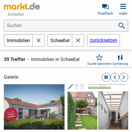
Postfach
mehr
Scheeßel
Suchen
zurücksetzen
Immobilien
Scheeßel
schließen
schließen
39 Treffer
Immobilien in Scheeßel
Suche speichern
Sortierung
Galerie
automatische R
zurückblät
weite