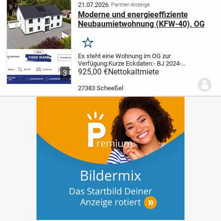
guter Wohnlage...
21.07.2026
Partner-Anzeige
Moderne und energieeffiziente
Neubaumietwohnung (KFW-40), OG
Merken
Es steht eine Wohnung im OG zur
Verfügung:
Kurze Eckdaten:
- BJ 2024
-
KfW 40 Niveau
925,00 €
Nettokaltmiete
- Energieeffizienzklasse
3
A+
- Fußbodenheizung in allen Räumen
-
Luft-Wasser-Wärmepumpe, PV-Anlage
-
27383 Scheeßel
elektrische...