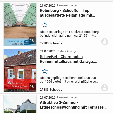
21.07.2026
Partner-Anzeige
Rotenburg - Scheeßel I Top
ausgestattete Reitanlage mit
Reithalle - ein Zuhause für Pferd und
Mensch
Merken
Diese Reitanlage im Landkreis Rotenburg
befindet sich auf einem ca. 21.661 m²
großen Grundstück und bietet ideale
10
Voraussetzungen für private oder
27383 Scheeßel
gewerbliche Pferdehaltung.
Das
Wohnhaus mit ca. 183...
21.07.2026
Partner-Anzeige
Scheeßel - Charmantes
Reihenmittelhaus mit Garage,
Gartenpotenzial!
Merken
Dieses gepflegte Reihenmittelhaus aus
ca. 1964 bietet mit einer Wohnfläche von
rund 82 m² auf einem 249 m² großen
10
Grundstück eine attraktive Gelegenheit
27383 Scheeßel
für Eigennutzer und Kapitalanleger
gleichermaße...
21.07.2026
Partner-Anzeige
Attraktive 3-Zimmer-
Erdgeschosswohnung mit Terrasse,
Garage und optionalem Garten