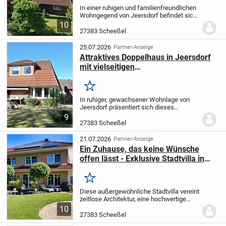
In einer ruhigen und familienfreundlichen
Wohngegend von Jeersdorf befindet sich
diese gepflegte Doppelhaushälfte aus
10
dem Jahr 1996. Mit einer Wohnfläche von
27383 Scheeßel
rund 137 m² und einem durchdachten...
25.07.2026
Partner-Anzeige
Attraktives Doppelhaus in Jeersdorf
mit vielseitigen
Nutzungsmöglichkeiten
Merken
In ruhiger, gewachsener Wohnlage von
Jeersdorf präsentiert sich dieses
gepflegte und großzügige Doppelhaus
9
aus dem Jahr 1996. Es befindet sich auf
27383 Scheeßel
einem insgesamt ca. 900?m² großen
Grundstück.
Das...
21.07.2026
Partner-Anzeige
Ein Zuhause, das keine Wünsche
offen lässt - Exklusive Stadtvilla in
bester Wohnlage von Scheeßel
Merken
Diese außergewöhnliche Stadtvilla vereint
zeitlose Architektur, eine hochwertige
Ausstattung und ein durchdachtes
10
Raumkonzept zu einem Zuhause, das
27383 Scheeßel
höchsten Ansprüchen gerecht wird. In