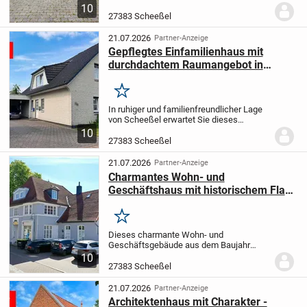
besonderer Atmosphäre ist, wird sich
10
diesem Anwesen kaum entziehen
27383 Scheeßel
können.
Eingebettet in ein großzügiges
Grundstück und geprägt von...
21.07.2026
Partner-Anzeige
Gepflegtes Einfamilienhaus mit
durchdachtem Raumangebot in
ruhiger Lage
Merken
In ruhiger und familienfreundlicher Lage
von Scheeßel erwartet Sie dieses
freistehende Einfamilienhaus aus dem
10
Baujahr 1997. Auf einem 612 m² großen
27383 Scheeßel
pflegeleicht angelegten Grundstück
überzeugt die...
21.07.2026
Partner-Anzeige
Charmantes Wohn- und
Geschäftshaus mit historischem Flair
in zentraler Lage
Merken
Dieses charmante Wohn- und
Geschäftsgebäude aus dem Baujahr
1845 vereint historischen Charakter mit
10
modernen Ausstattungsdetails und bietet
27383 Scheeßel
vielseitige Nutzungsmöglichkeiten in
zentraler Lage von...
21.07.2026
Partner-Anzeige
Architektenhaus mit Charakter -