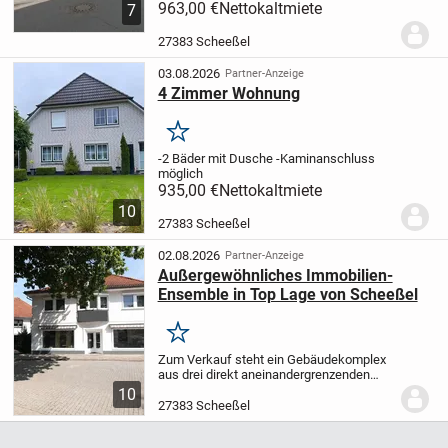
durchdachte Raumaufteilung und
963,00 €
Nettokaltmiete
7
erstklassige Ausstattung. Sie umfasst
zwei helle Schlafzimmer, ein
27383 Scheeßel
Tageslichtbad und einen...
03.08.2026
Partner-Anzeige
4 Zimmer Wohnung
Merken
-2 Bäder mit Dusche -Kaminanschluss
möglich
935,00 €
Nettokaltmiete
10
27383 Scheeßel
02.08.2026
Partner-Anzeige
Außergewöhnliches Immobilien-
Ensemble in Top Lage von Scheeßel
Merken
Zum Verkauf steht ein Gebäudekomplex
aus drei direkt aneinandergrenzenden
Immobilien auf einem ca. 2288 m2
10
großen Grundstück im Ortskern von
27383 Scheeßel
Scheeßel. Die einzigartige Verbindung
aus zentraler...