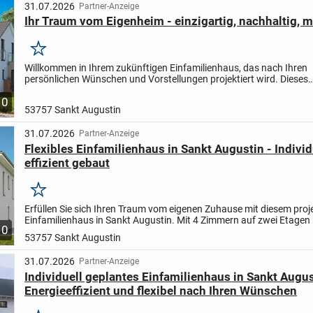
31.07.2026
Partner-Anzeige
Ihr Traum vom Eigenheim - einzigartig, nachhaltig, 
Merken
Willkommen in Ihrem zukünftigen Einfamilienhaus, das nach Ihren
persönlichen Wünschen und Vorstellungen projektiert wird. Dieses
Einfamilienhaus bietet Ihnen auf 133,70 m² Wohnfläche ausreichend
10
53757 Sankt Augustin
31.07.2026
Partner-Anzeige
Flexibles Einfamilienhaus in Sankt Augustin - Individ
effizient gebaut
Merken
Erfüllen Sie sich Ihren Traum vom eigenen Zuhause mit diesem proje
Einfamilienhaus in Sankt Augustin. Mit 4 Zimmern auf zwei Etagen 
10
Haus eine Wohnfläche von 136,78 m² auf einem...
53757 Sankt Augustin
31.07.2026
Partner-Anzeige
Individuell geplantes Einfamilienhaus in Sankt Augus
Energieeffizient und flexibel nach Ihren Wünschen