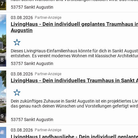
7
Doppelhaus mit einer Wohnfläche von 117 Quadratmeter...
53757 Sankt Augustin
03.08.2026
Partner-Anzeige
LivingHaus - Dein individuell geplantes Traumhaus i
Augustin
Merken
Dieses LivingHaus-Einfamilienhaus könnte für dich in Sankt August
entstehen. Es vereint modernes Wohnen mit klassischer Architektur 
8
deine Vorstellungen vom perfekten Eigenheim. Mit einer...
53757 Sankt Augustin
03.08.2026
Partner-Anzeige
LivingHaus - Dein individuelles Traumhaus in Sankt 
Merken
Dein zukünftiges Zuhause in Sankt Augustin ist ein projektiertes Li
das genau nach deinen Wünschen und Vorstellungen gefertigt wird
elegante Einfamilienhaus mit klassischem Satteldach...
9
53757 Sankt Augustin
03.08.2026
Partner-Anzeige
LivingHaus Landhausliebe - Dein individuell geplan