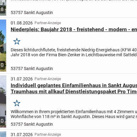
Ihres Browsers)
8
53757 Sankt Augustin
01.08.2026
Partner-Anzeige
Niederpleis: Baujahr 2018 - freistehend - modern - en
Merken
Dieses lichtdurchflutete, freistehende Niedrig-Energiehaus (KFW 4
Jahr 2018 von der Firma Bien-Zenker in Leichtbauweise mit Sattel
Es bietet Ihnen eine Wohnfläche von insgesamt...
10
53757 Sankt Augustin
31.07.2026
Partner-Anzeige
Individuell geplantes Einfamilienhaus in Sankt August
Traumhaus mit allkauf Dienstleistungspaket Pro Tim
Heimwerker
Merken
Willkommen in Ihrem projektierten Einfamilienhaus mit 4 Zimmern u
Wohnfläche von 118 m² in Sankt Augustin. Dieses Haus wird ganz 
10
persönlichen Wünschen und Vorstellungen gebaut,...
53757 Sankt Augustin
31.07.2026
Partner-Anzeige