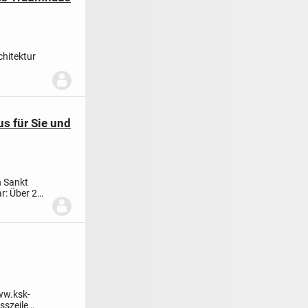
hitektur
s für Sie und
n Sankt
ar: Über 230
ww.ksk-
esszeile