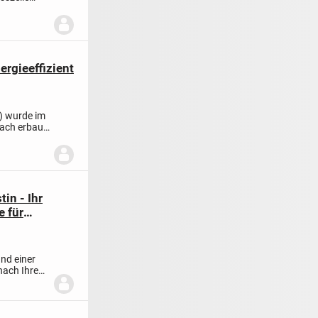
ergieeffizient
0) wurde im
dach erbaut.
in - Ihr
e für
nd einer
nach Ihren