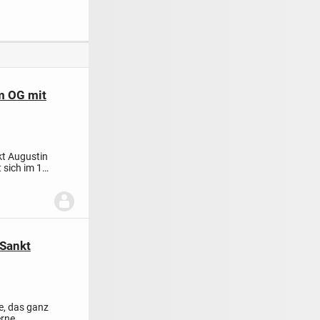
ntumswohnung
Duisburg-
Balkon!
ragter Lage
Rheinhausen "Nähe
Volkspark"
m OG mit
t Augustin
sich im 1.
 Sankt
se, das ganz
erne