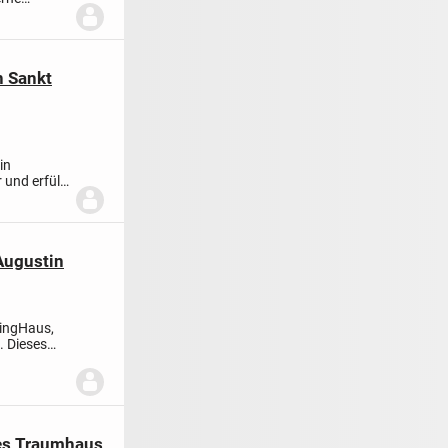
n Sankt
in
und erfüllt
Augustin
vingHaus,
. Dieses
tes Traumhaus