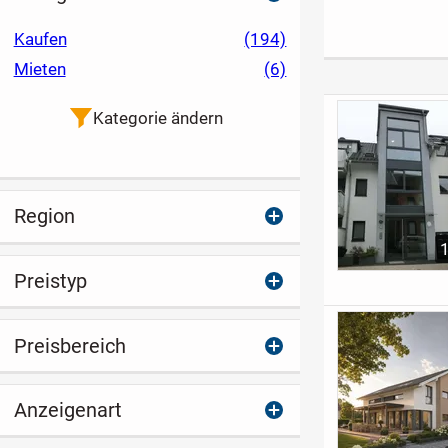
in Dortmund, auch
hälftiger Kauf
Kaufen
(194)
möglich
Mieten
(6)
Kategorie ändern
Region
Preistyp
Preisbereich
Anzeigenart