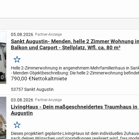
Gütersloh - ideal für
Eige
Familien.
in gef
05.08.2026
Partner-Anzeige
Sankt Augustin- Menden, helle 2 Zimmer Wohnung i
Balkon und Carport - Stellplatz, Wfl. ca. 80 m²
Merken
Helle 2-Zimmerwohnung in angenehmem Mehrfamilienhaus in Sank
- Menden Objektbeschreibung: Die helle 2-Zimmerwohnung befindet 
10
Obergeschoss eines gepflegten Mehrfamilienhauses, das...
790,00 €
Nettokaltmiete
53757 Sankt Augustin
03.08.2026
Partner-Anzeige
LivingHaus - Dein maßgeschneidertes Traumhaus in
Augustin
Merken
Dieses projektiert geplante LivingHaus ist dein individuelles Zuhau
nach deinen Wünschen und Vorstellungen realisiert wird. Das mod