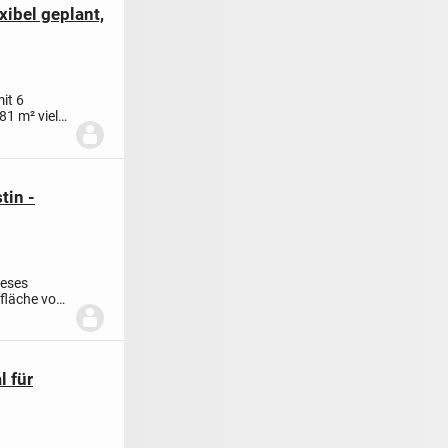
xibel geplant,
it 6
1 m² viel
tin -
ieses
nfläche von
l für