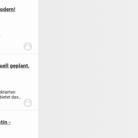
modern!
 Platz...
uell geplant,
ktierten
bietet das
tin -