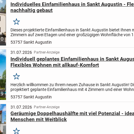
Individuelles Einfamilienhaus in Sankt Augustin - Fle
nachhaltig gebaut
Merken
Dieses projektierte Einfamilienhaus in Sankt Augustin bietet Ihnen m
Zimmern auf zwei Etagen und einer großzügigen Wohnfläche von 18
10
Platz für Ihre Familie und individuelle Lebensgestaltu...
53757 Sankt Augustin
31.07.2026
Partner-Anzeige
Individuell geplantes Einfamilienhaus in Sankt Augus
Flexibles Wohnen mit allkauf-Komfort
Merken
Herzlich willkommen zu Ihrem neuen Zuhause in Sankt Augustin! D
projektiert geplante Einfamilienhaus mit 4 Zimmern und einer Woh
9
115 m² wird ganz nach Ihren persönlichen Wünschen und...
53757 Sankt Augustin
31.07.2026
Partner-Anzeige
Geräumige Doppelhaushälfte mit viel Potenzial - idea
Menschen mit Weitblick
Merken