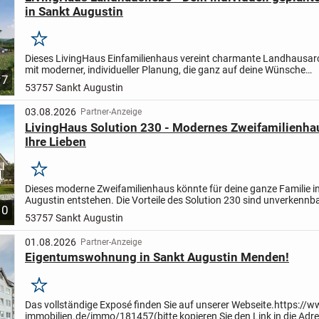
in Sankt Augustin
Merken
Dieses LivingHaus Einfamilienhaus vereint charmante Landhausarc
mit moderner, individueller Planung, die ganz auf deine Wünsche
7
zugeschnitten ist. Das Haus verfügt über ein klassisches...
53757 Sankt Augustin
03.08.2026
Partner-Anzeige
LivingHaus Solution 230 - Modernes Zweifamilienhau
Ihre Lieben
Merken
Dieses moderne Zweifamilienhaus könnte für deine ganze Familie i
Augustin entstehen. Die Vorteile des Solution 230 sind unverkennb
10
Quadratmeter Wohnfläche auf 800 Quadratmetern...
53757 Sankt Augustin
01.08.2026
Partner-Anzeige
Eigentumswohnung in Sankt Augustin Menden!
Merken
Das vollständige Exposé finden Sie auf unserer Webseite.
https://w
immobilien.de/immo/181457
(bitte kopieren Sie den Link in die Adr