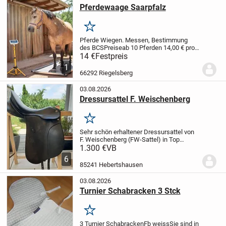
Pferdewaage Saarpfalz
Merken
Pferde Wiegen. Messen, Bestimmung
des BCS
Preise
ab 10 Pferden 14,00 € pro
Pferd
3 bis 9 Pferde 17,00 € pro Pferd
1 bis
14 €
Festpreis
2 Pferde 20,00 € pro Pferd
1
66292 Riegelsberg
03.08.2026
Dressursattel F. Weischenberg
Merken
Sehr schön erhaltener Dressursattel von
F. Weischenberg (FW-Sattel) in Top
Zustand. Der Sattel wurde 1 1/2 Jahre
1.300 €
VB
benutzt und weißt keine Defekte auf. Das
6
zeigen auch die Fotos. Sitzfläche 17"
85241 Hebertshausen
und...
03.08.2026
Turnier Schabracken 3 Stck
Merken
3 Turnier Schabracken
Fb weiss
Sie sind in