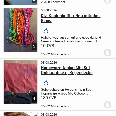
halten ect. Hält alles trocken und
26188 Edewecht
sauber.
Pre...
03.08.2026
Div. Knotenhalfter Neu mit/ohne
Ringe
Merken
Habe etwas aussortiert und gebe daher 6
Neue Knotenhalfter ab, davon zwei mit
Ringen. Größe VB/WB. Diese lagen nicht
10 €
VB
5
einmal zur Anprobe auf dem Pferd. Und
sind teils sogar noch verpackt.
Preis je...
26802 Moormerland
03.08.2026
Horseware Amigo Mio Set
Outdoordecke, Regendecke
Merken
Gebe schweren Herzens mein Set
Horseware Amigo Mio Outdoor
Regendecken ab.
130 €
VB
sind 130cm
4
Rückenlänge laut Etiket, kann auf wunsch
gerne nochmal genau messen. Die ältere
26802 Moormerland
Stabile Ausführung. Nicht mehr im...
03.08.2026