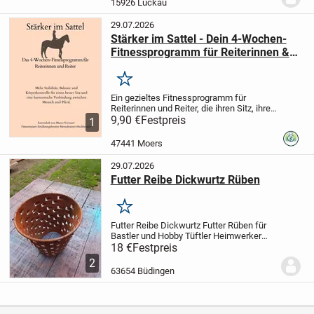
15926 Luckau
Parcourszubehör (Siehe...
29.07.2026
Stärker im Sattel - Dein 4-Wochen-
Fitnessprogramm für Reiterinnen &
Reiter
Merken
Ein gezieltes Fitnessprogramm für
Reiterinnen und Reiter, die ihren Sitz, ihre
Stabilität, Balance und Körperkontrolle
9,90 €
Festpreis
1
verbessern möchten.
In diesem Workbook
erwarten dich Übungen aus den
47441 Moers
Bereichen:
•...
29.07.2026
Futter Reibe Dickwurtz Rüben
Merken
Futter Reibe Dickwurtz Futter Rüben für
Bastler und Hobby Tüftler Heimwerker
Schrauber Spezialisten inklusive Versand
18 €
Festpreis
für 18 Euro.
2
63654 Büdingen