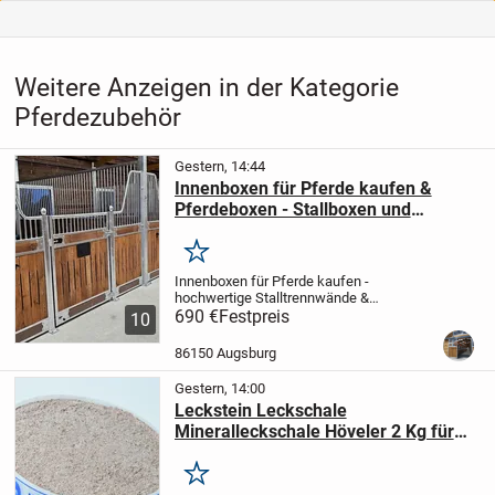
Weitere Anzeigen in der Kategorie
Pferdezubehör
Gestern, 14:44
Innenboxen für Pferde kaufen &
Pferdeboxen - Stallboxen und
Trennwände
Merken
Innenboxen für Pferde kaufen -
hochwertige Stalltrennwände &
Boxensysteme vom Hersteller
690 €
Festpreis
🐎
10
Hochwertige Innenboxen für Pferde und
stabile Trennwände für moderne
86150 Augsburg
Pferdeställe
Unsere Innenboxen für...
Gestern, 14:00
Leckstein Leckschale
Mineralleckschale Höveler 2 Kg für
Pferde
Merken