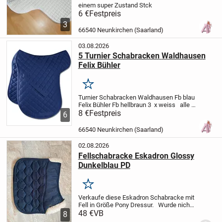
einem super Zustand
Stck
6 €
Festpreis
3
66540 Neunkirchen (Saarland)
03.08.2026
5 Turnier Schabracken Waldhausen
Felix Bühler
Merken
Turnier Schabracken
Waldhausen
Fb blau
Felix Bühler
Fb hellbraun
3 x weiss
alle
in gutem wenig benutzten Zustand
8 €
Festpreis
Stck
6
66540 Neunkirchen (Saarland)
02.08.2026
Fellschabracke Eskadron Glossy
Dunkelblau PD
Merken
Verkaufe diese Eskadron Schabracke mit
Fell in Größe Pony Dressur.
Wurde nicht
so oft genutzt und so gut es geht geputzt.
48 €
VB
8
Versandkosten übernimmt der Käufer.
Da