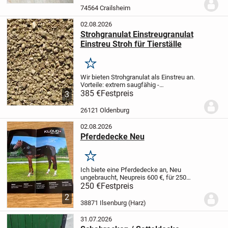
Privatverkauf keine Garantie,...
74564 Crailsheim
02.08.2026
Strohgranulat Einstreugranulat
Einstreu Stroh für Tierställe
Merken
Wir bieten Strohgranulat als Einstreu an.
Vorteile: extrem saugfähig -
geruchsbindend - das
385 €
Festpreis
3
Aufnahmevermögen ist höher als
herkömmlicher Einstreu - hohe
26121 Oldenburg
Ergiebigkeit, daher kostengünstig -
100%...
02.08.2026
Pferdedecke Neu
Merken
Ich biete eine Pferdedecke an, Neu
ungebraucht, Neupreis 600 €, für 250
€,
Versand möglich, + Porto
Ohne
250 €
Festpreis
Kloudmatte
2
38871 Ilsenburg (Harz)
31.07.2026