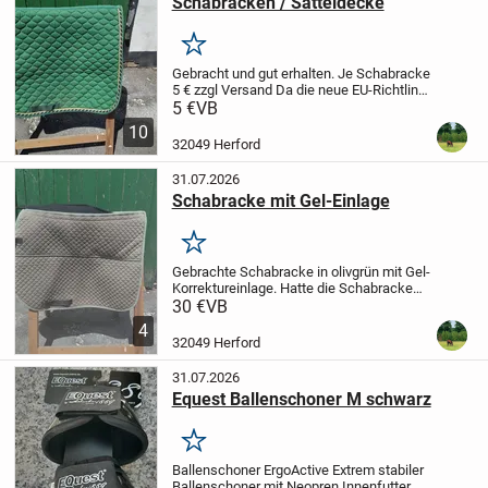
Schabracken / Satteldecke
Merken
Gebracht und gut erhalten.
Je Schabracke
5 € zzgl Versand
Da die neue EU-Richtlinie
jetzt 1 Jahr Gewährleistung auch für
5 €
VB
Privatverkäufer vorsieht - soweit der
10
Verkäufer es nicht ausschließt...
32049 Herford
31.07.2026
Schabracke mit Gel-Einlage
Merken
Gebrachte Schabracke in olivgrün mit Gel-
Korrektureinlage. Hatte die Schabracke
unter einem VSD Sattel mit 17 und 18
30 €
VB
Sitzgröße.
Ein paar Haare sind leider noch
4
vorhanden.
Da die neue EU-Richtlinie...
32049 Herford
31.07.2026
Equest Ballenschoner M schwarz
Merken
Ballenschoner ErgoActive
Extrem stabiler
Ballenschoner mit Neopren Innenfutter,