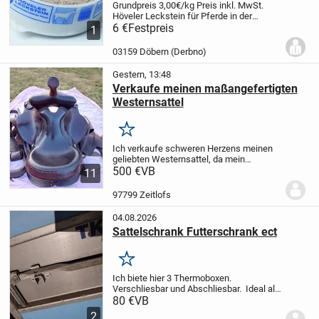
Grundpreis 3,00€/kg
Preis inkl. MwSt.
Höveler Leckstein für Pferde in der
handlichen 2 Kg Schale.
6 €
Festpreis
Zur selbsttätigen
1
Versorgung mit allen lebenswichtigen
Mineralien und Spurenelementen.
...
03159 Döbern (Derbno)
Gestern, 13:48
Verkaufe meinen maßangefertigten
Westernsattel
Merken
Ich verkaufe schweren Herzens meinen
geliebten Westernsattel, da mein
Haflinger inzwischen zu alt geworden ist
500 €
VB
11
und leider nicht mehr geritten werden
kann.
Der Sattel ist maßangefertigt,
97799 Zeitlofs
besteht aus...
04.08.2026
Sattelschrank Futterschrank ect
Merken
Ich biete hier 3 Thermoboxen.
Verschliesbar und Abschliesbar. Ideal als
Sattelschrank, Futterschrank, Umbau
80 €
VB
zum Heubedampfer, Getränkekisten kühl
2