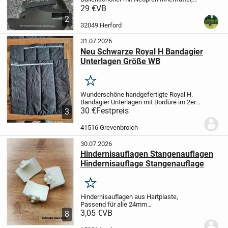
schützt den Hufballen vor Tritt- und
29 €
VB
Streifverletzungen. Durch den
2
anatomischen Schnitt sowie dem starken
32049 Herford
doppelten...
31.07.2026
Neu Schwarze Royal H Bandagier
Unterlagen Größe WB
Merken
Wunderschöne handgefertigte Royal H.
Bandagier Unterlagen mit Bordüre
im 2er
Set für Vorder- oder Hinterbeine.
30 €
Festpreis
3
Warmblut : Länge ca. 45 cm Breite 50 cm
noch nie am Pferd
Der Artikel ist noch...
41516 Grevenbroich
30.07.2026
Hindernisauflagen Stangenauflagen
Hindernisauflage Stangenauflage
Merken
Hindernisauflagen aus Hartplaste,
Passend für alle 24mm
Schlüssellochsysteme
3,05 €
VB
Preis pro Stück
8
3,05 € zzgl. Versand.
Ebenfalls habe ich
ein umfangreiches Sortiment an weiteren