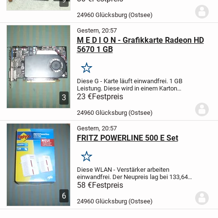
BEIDE
Ein Displayport Adapter auf HDMI
ist bei beiden PC´s dabei.
...
24960 Glücksburg (Ostsee)
Gestern, 20:57
M E D I O N - Grafikkarte Radeon HD
5670 1 GB
Merken
Diese G - Karte läuft einwandfrei.
1 GB
Leistung. Diese wird in einem Karton
versendet der nicht der Karte entspricht.
23 €
Festpreis
3
Die Treiber - CD ist mit dabei.
Bei
Versendung wird nur mit
24960 Glücksburg (Ostsee)
Paypal/Freunde...
Gestern, 20:57
FRITZ POWERLINE 500 E Set
Merken
Diese WLAN - Verstärker arbeiten
einwandfrei.
Der Neupreis lag bei 133,64
€ .
Die Details entnehmen sie bitte den
58 €
Festpreis
Bildern.
Bei Versendung erfolgt die
6
Bezahlung nür über Paypal/Freunde.
Das
24960 Glücksburg (Ostsee)
Porto...