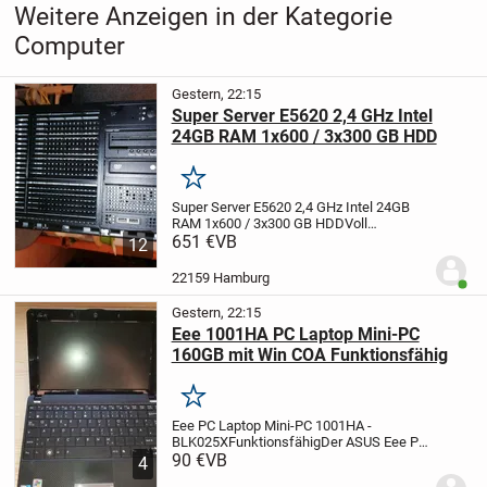
Weitere Anzeigen in der Kategorie
Computer
Gestern, 22:15
Super Server E5620 2,4 GHz Intel
24GB RAM 1x600 / 3x300 GB HDD
Merken
Super Server E5620 2,4 GHz Intel 24GB
RAM 1x600 / 3x300 GB HDD
Voll
funktionsfähig!
651 €
VB
Intel Server Board
12
S5520HC LGA1366 Motherboard
Gehäuse
Intel SC5600BRP 5U Server Chassis
22159 Hamburg
Benut
(Aktive 4-Drive Expander...
Gestern, 22:15
Eee 1001HA PC Laptop Mini-PC
160GB mit Win COA Funktionsfähig
Merken
Eee PC Laptop Mini-PC 1001HA -
BLK025X
Funktionsfähig
Der ASUS Eee PC
1001HA 25,7cm/10.1 Zoll (160 GB, Intel
90 €
VB
4
Atom, 1.6 GHz, 1 GB) Netbook - Schwarz