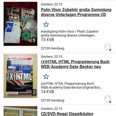
Gestern, 22:15
Palm Visor Zubehör große Sammlung
diverse Unterlagen Programme CD
Merken
Handspring Palm Visor / Platin Zubehör
große Sammlung diverse Unterlagen
Programme
15 €
VB
Ich habe von meiner
5
vorherigen Zeit noch einige interessante
Sachen gefunden:
div. CD´s mit
22159 Hamburg
Benut
Programmen
einige...
Gestern, 22:15
(x)HTML HTML Programierung Buch
WEB-Academy Data-Becker neu
Merken
(x)HTML HTML Programierung Buch
WEB-Academy Data-Becker.
Original Buch
neu und unbenutzt
14 €
VB
Ein Versand z.B. als
2
kostengünstiges Hermes-
Päckchen/Paket (versichert) ist auch
22159 Hamburg
Benut
möglich!
Kosten hierfür...
Gestern, 22:15
CD/DVD-Regal Stapelkästen