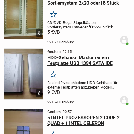
Sortiersystem 2x20 oder18 Stück
Merken
CD/DVD-Regal Stapelkästen
Sortiersystem
Entweder für 2x20 Stück
oder alternativ 2x18 Stück
5 €
VB
Zwei CD / DVD
8
Sortiersysteme abzugeben.
Universell
stapel- und kombinierbar, Horizontal und
22159 Hamburg
Benut
vertikal.
Mit...
Gestern, 22:15
HDD-Gehäuse Maxtor extern
Festplatte USB 1394 SATA IDE
Merken
Es sind 2 verschiedene HDD-Gehäuse für
externe Festplatten abzugeben.
Modell
One Touch II Maxtor PTE mit USB und 2x
9 €
VB
8
Firewire 1394 für IDE
Oder TEAC
Die
Geräte sind in einem sehr guten Zustand
22159 Hamburg
Benut
und voll...
Gestern, 20:57
5 INTEL PROZESSOREN 2 CORE 2
QUAD + 1 INTEL CELERON