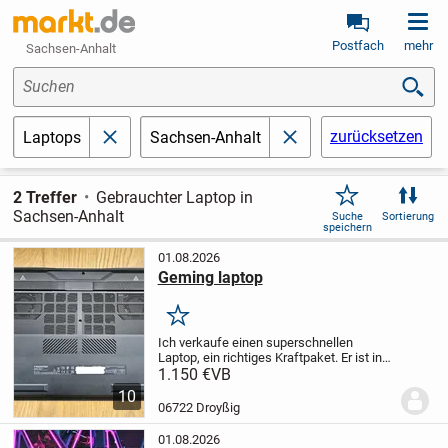
Postfach
mehr
Sachsen-Anhalt
Suchen
zurücksetzen
Laptops
Sachsen-Anhalt
schließen
schließen
2 Treffer
Gebrauchter Laptop in
Sachsen-Anhalt
Suche
Sortierung
speichern
01.08.2026
Geming laptop
Merken
Ich verkaufe einen superschnellen
Laptop, ein richtiges Kraftpaket. Er ist in
einwandfreiem Zustand, wie neu. Preis:
1.150 €
VB
1100 Euro, leicht verhandelbar.
10
Ratenzahlung möglich. Abholung
06722 Droyßig
bevorzugt.Acer...
01.08.2026