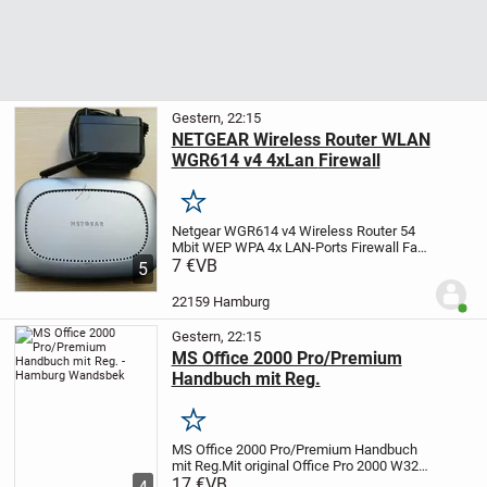
Gestern, 22:15
NETGEAR Wireless Router WLAN
WGR614 v4 4xLan Firewall
Merken
Netgear WGR614 v4 Wireless Router 54
Mbit WEP WPA 4x LAN-Ports Firewall
Fast
Ethernet (100-Mbit/s) mit Ethernet (RJ-
7 €
VB
5
45). Anzahl der LAN-Anschlüsse: 4x
Könnte auch els Wlan-Verstärker/
22159 Hamburg
Benut
Repeater...
Gestern, 22:15
MS Office 2000 Pro/Premium
Handbuch mit Reg.
Merken
MS Office 2000 Pro/Premium Handbuch
mit Reg.
Mit original Office Pro 2000 W32
DE VUP BC922070 / 65955603068 / X00-
17 €
VB