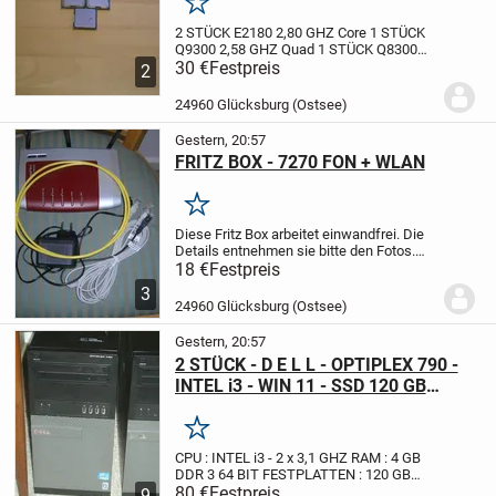
Merken
2 STÜCK E2180 2,80 GHZ Core
1 STÜCK
Q9300 2,58 GHZ Quad
1 STÜCK Q8300
2,33 GHZ Quad
30 €
Festpreis
1 STÜCK INTEL CELERON
2
D 2,88 GHZ
STÜCKPREIS 7,- €
Bei Kauf
von Allen 30,- €.
DER VERSAND WÄRE
24960 Glücksburg (Ostsee)
EXTRA !!
DIE...
Gestern, 20:57
FRITZ BOX - 7270 FON + WLAN
Merken
Diese Fritz Box arbeitet einwandfrei.
Die
Details entnehmen sie bitte den Fotos.
Bei Versendung erfolgt die Bezahlung nur
18 €
Festpreis
über Paypal/Freunde.
Das Porto wäre
3
dann extra.
Der Verkauf erfolgt unter...
24960 Glücksburg (Ostsee)
Gestern, 20:57
2 STÜCK - D E L L - OPTIPLEX 790 -
INTEL i3 - WIN 11 - SSD 120 GB
neu/HDD 500 GB
Merken
CPU : INTEL i3 - 2 x 3,1 GHZ
RAM : 4 GB
DDR 3
64 BIT
FESTPLATTEN : 120 GB
SSD
80 €
----------------------- 500 GB SATA für
Festpreis
9