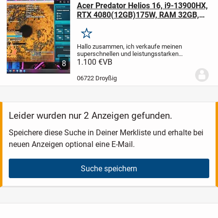
Acer Predator Helios 16, i9-13900HX,
RTX 4080(12GB)175W, RAM 32GB,
SSD 1TB, 240Hz,
Merken
Hallo zusammen, ich verkaufe meinen
superschnellen und leistungsstarken
Laptop. Er ist wirklich pfeilschnell. Der
1.100 €
VB
8
Laptop ist in einwandfreiem Zustand. Der
Preis liegt bei 1100 Euro, ist aber leicht...
06722 Droyßig
Leider wurden nur 2 Anzeigen gefunden.
Speichere diese Suche in Deiner Merkliste und erhalte bei
neuen Anzeigen optional eine E-Mail.
Suche speichern