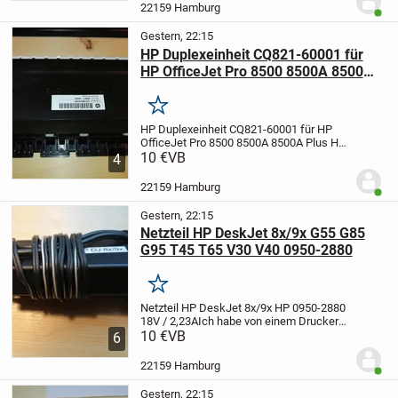
ist ein Laptop mit einer integrierten 0,3
22159 Hamburg
Benut
MP...
Gestern, 22:15
HP Duplexeinheit CQ821-60001 für
HP OfficeJet Pro 8500 8500A 8500A
Plus
Merken
HP Duplexeinheit CQ821-60001 für HP
OfficeJet Pro 8500 8500A 8500A Plus
HP
Duplexer Duplexeinheit CQ821-60001 für
10 €
VB
4
HP Officejet Pro 8500, 8500A, 8500A
Plus.
Neuwertige, nur minimale
22159 Hamburg
Benut
Nutzung.
Herstel...
Gestern, 22:15
Netzteil HP DeskJet 8x/9x G55 G85
G95 T45 T65 V30 V40 0950-2880
Merken
Netzteil HP DeskJet 8x/9x HP 0950-2880
18V / 2,23A
Ich habe von einem Drucker
noch ein original HP-Netzteil übrig.
10 €
VB
Soll
6
passen für die Serien HP800, HP900
OfficeJet G55 G85 G95 T45 T65 V30 V40
22159 Hamburg
Benut
und...
Gestern, 22:15