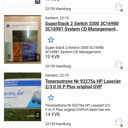
4
20132
Das Teil ist unbenutzt und original.
Ein Versand z.B. als kostengünstiges...
22159 Hamburg
Benut
Gestern, 22:15
SuperStack 2 Switch 3300 3C16980
3C16981 System CD Management
Software 2.40 neu OVP
Merken
Super Stack 2 Switch 3300 3C16980
3C16981 System CD Management
Software 2.40 neu OVP
10 €
VB
Eine CD mit den
3
Datenund ein dickes Handbuch.
Unbenutzt, neu und noch original
22159 Hamburg
Benut
verpackt.
Ein Versand z.B. als...
Gestern, 22:15
Tonerpatrone Nr 92275a HP Laserjet
2/3 II III P Plus original OVP
Merken
Tonerpatrone Nr 92275a HP Laserjet 2/3
II III P Plus original OVP
Ich biete hier eine
Tonerpatrone für HP Laserdrucker
14 €
VB
2
Laserjet Nr. 92275a an.
Passend für LJ IIP,
IIP Plus, IIIP usw.
Neu unbenutzt,...
22159 Hamburg
Benut