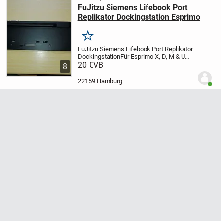
FuJitzu Siemens Lifebook Port
Replikator Dockingstation Esprimo
Merken
FuJitzu Siemens Lifebook Port Replikator
Dockingstation
Für Esprimo X, D, M & U
Serie FPCPR231 / CP662803
20 €
VB
Praktische
8
Entriegelungstaste zur Notebook-
Abkopplung in nur einem Schritt
Dazu ein
22159 Hamburg
Benut
Netzteil...