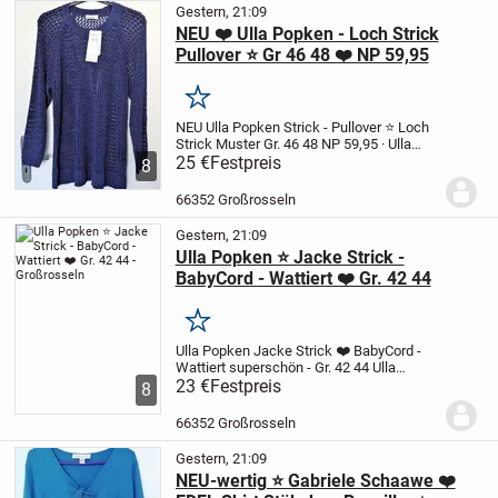
Gestern, 21:09
NEU ❤️ Ulla Popken - Loch Strick
Pullover ⭐ Gr 46 48 ❤️ NP 59,95
Merken
NEU Ulla Popken Strick - Pullover
⭐ Loch
Strick Muster Gr. 46 48
NP 59,95
· Ulla
Popken Pullover Loch-Strick
25 €
Festpreis
· Lange
8
Ärmel
· Lochmuster
· Rundhalsausschnitt
· Raglan-Ärmel
· Bündchen
·...
66352 Großrosseln
Gestern, 21:09
Ulla Popken ⭐ Jacke Strick -
BabyCord - Wattiert ❤️ Gr. 42 44
Merken
Ulla Popken Jacke Strick ❤️ BabyCord -
Wattiert
superschön - Gr. 42 44
Ulla
Popken - sehr schöne BabyCord / Strick-
23 €
Festpreis
8
Jacke
sehr, sehr dunkles Blau / Grösse
42 - 44
Ulla Popken Strick-Jacke
...
66352 Großrosseln
Gestern, 21:09
NEU-wertig ⭐ Gabriele Schaawe ❤️