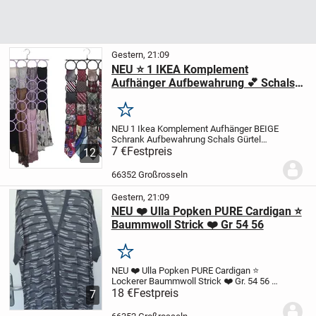
Gestern, 21:09
NEU ⭐ 1 IKEA Komplement
Aufhänger Aufbewahrung 💕 Schals
Gürtel usw.
Merken
NEU 1 Ikea Komplement Aufhänger BEIGE
Schrank Aufbewahrung Schals Gürtel
Neu (OHNE Deko)
7 €
Festpreis
IKEA Aufhänger für den
12
Schrank
Aufbewahrung Schals, Gürtel,
Krawatten, Ketten
Farbe : Beige 28
66352 Großrosseln
Ringe
...
Gestern, 21:09
NEU ❤️ Ulla Popken PURE Cardigan ⭐
Baummwoll Strick ❤️ Gr 54 56
Merken
NEU ❤️ Ulla Popken PURE Cardigan ⭐
Lockerer Baummwoll Strick ❤️ Gr. 54 56
⭐
1 Knopf – Verschiedene Grautöne
18 €
Festpreis
7
Schöner neuer Strick Cardigan
100%
Baumwolle
Grautöne
1 Knopf-Verschluss