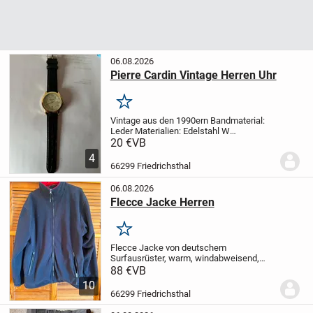
06.08.2026
Pierre Cardin Vintage Herren Uhr
Merken
Vintage aus den 1990ern
Bandmaterial:
Leder
Materialien: Edelstahl
W
Betriebsart: Batterie
Anzeige: Analog
Stil:
20 €
VB
Art déco
Zifferblattgröße:
Durchmesser -
4
2,5 cm x 2,5 cm
Riemenlänge - 19,5 cm...
66299 Friedrichsthal
06.08.2026
Flecce Jacke Herren
Merken
Flecce Jacke von deutschem
Surfausrüster, warm, windabweisend,
wasserabweisend, robuste
88 €
VB
Reißverschüsse an Front und beiden
10
Seitentaschen, , eine Innentasche mit
66299 Friedrichsthal
Reißverschluss,sehr gute Qualität,