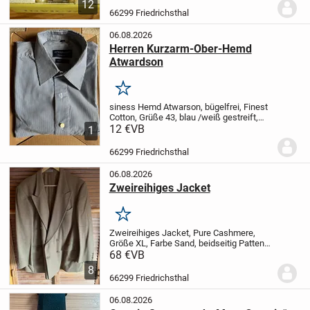
12
wasserdicht bis 300 m, Taucherarmband
66299 Friedrichsthal
verstellbar mit...
06.08.2026
Herren Kurzarm-Ober-Hemd
Atwardson
Merken
siness Hemd Atwarson, bügelfrei, Finest
Cotton, Grüße 43, blau /weiß gestreift,
kurzarm,
12 €
VB
hochwertig und angenehmes
1
tragegefühl
sehr wenig gebraucht
50
%iger Versandbeteiligung
- Dies ist ein...
66299 Friedrichsthal
06.08.2026
Zweireihiges Jacket
Merken
Zweireihiges Jacket, Pure Cashmere,
Größe XL, Farbe Sand, beidseitig Patten
Taschen mit 1 Münztasche, linke
68 €
VB
Brustseite Einstecktuch Tasche,
8
innenseitige Tasche, angenehm zutragen
66299 Friedrichsthal
im Herbst und Winter,...
06.08.2026