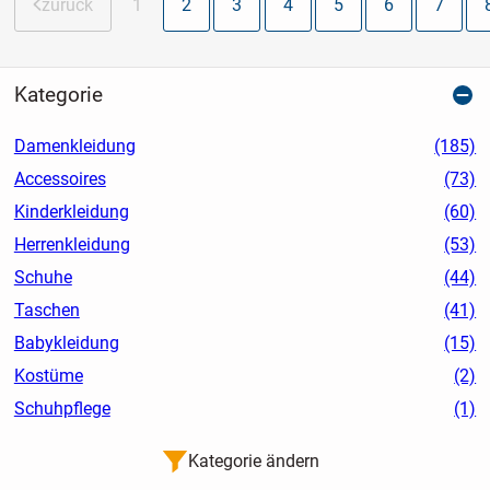
zurück
1
2
3
4
5
6
7
Kategorie
Damenkleidung
(185)
Accessoires
(73)
Kinderkleidung
(60)
Herrenkleidung
(53)
Schuhe
(44)
Taschen
(41)
Babykleidung
(15)
Kostüme
(2)
Schuhpflege
(1)
Kategorie ändern