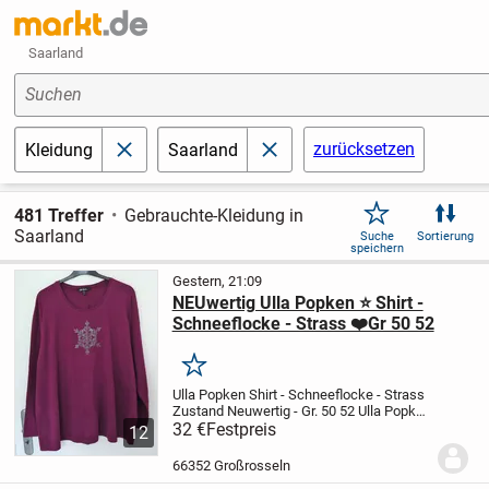
Saarland
Suchen
zurücksetzen
Kleidung
Saarland
schließen
schließen
481 Treffer
Gebrauchte-Kleidung in
Saarland
Suche
Sortierung
speichern
Gestern, 21:09
NEUwertig Ulla Popken ⭐ Shirt -
Schneeflocke - Strass ❤️Gr 50 52
Merken
Ulla Popken Shirt - Schneeflocke - Strass
Zustand Neuwertig - Gr. 50 52
Ulla Popken
- Shirt
32 €
Festpreis
schöne Schneeflocke mit
kleinsten
12
Strass-Steinchen (keines fehlt !)
Grösse
50 / 52 – sehr guter...
66352 Großrosseln