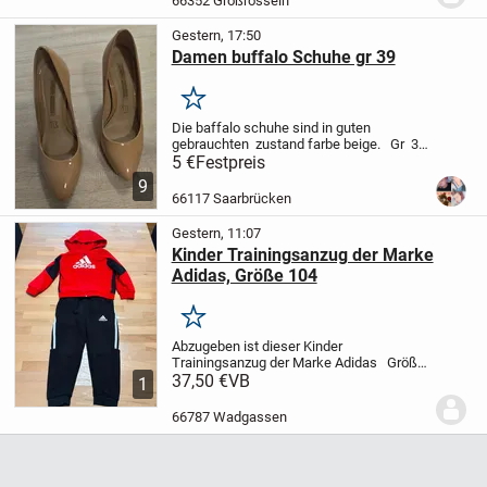
66352 Großrosseln
Bördchen an...
Gestern, 17:50
Damen buffalo Schuhe gr 39
Merken
Die baffalo schuhe sind in guten
gebrauchten zustand farbe beige. Gr 39
versand 6,90 Preis 5 euro
5 €
Festpreis
9
66117 Saarbrücken
Gestern, 11:07
Kinder Trainingsanzug der Marke
Adidas, Größe 104
Merken
Abzugeben ist dieser Kinder
Trainingsanzug der Marke Adidas
Größe:
104
37,50 €
Keine Beschädigungen
VB
Tierfreier
1
Nichtraucher Haushalt.
Versand
möglich
Da Privatverkauf, keine
66787 Wadgassen
Garantie,...