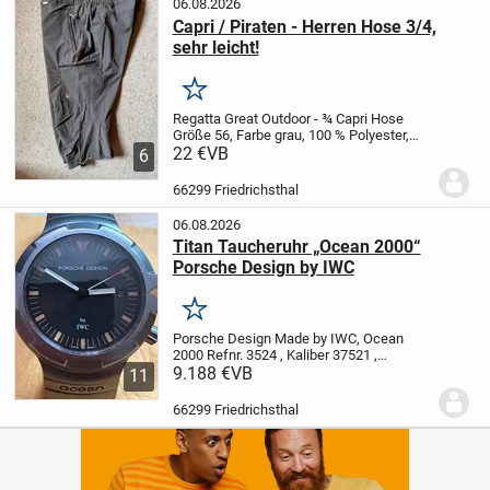
06.08.2026
Capri / Piraten - Herren Hose 3/4,
sehr leicht!
Merken
Regatta Great Outdoor - ¾ Capri Hose
Größe 56, Farbe grau, 100 % Polyester,
Bund dehnbar mit Gürtelschlaufen,
22 €
VB
2
6
Schubtaschen, 1 Beintasche links mit
Reißverschlüßen und
Zippergaragen,1
66299 Friedrichsthal
Gesäßtasche...
06.08.2026
Titan Taucheruhr „Ocean 2000“
Porsche Design by IWC
Merken
Porsche Design Made by IWC, Ocean
2000 Refnr. 3524 , Kaliber 37521 ,
Gehäuse ca.D= 42, 5 mm , Material Titan,
9.188 €
VB
11
Automatik, Saphirglas, Lünette :Titan mit
Tauchkennzeichnung, Patentierte Lünette
66299 Friedrichsthal
um...