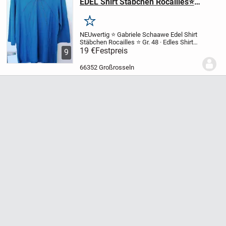
EDEL Shirt Stäbchen Rocailles⭐
Grösse 48
Merken
NEUwertig ⭐ Gabriele Schaawe
Edel Shirt
Stäbchen Rocailles ⭐ Gr. 48
· Edles Shirt
mit V-Ausschnitt
19 €
Festpreis
· Stäbchen-Rocailles an
9
Hals- und Brustbereich
· Zier-Nähte in
Strahlen-Optik
· 3/4 Armlänge
...
66352 Großrosseln