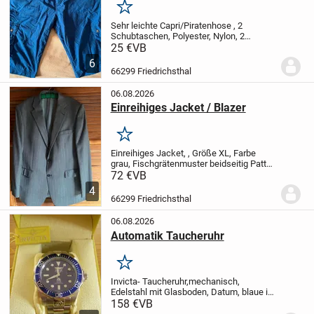
Merken
Sehr leichte Capri/Piratenhose , 2
Schubtaschen, Polyester, Nylon,
2
Gesäßtaschen mit Druckknöpfen linkes
25 €
VB
Bein 1 große und 1 kleine Tasche mit
6
Druckknöpfen, rechtes Bein eine große
66299 Friedrichsthal
Tasche mit...
06.08.2026
Einreihiges Jacket / Blazer
Merken
Einreihiges Jacket, , Größe XL, Farbe
grau, Fischgrätenmuster beidseitig Patten
Taschen mit 1 Münztasche, linke
72 €
VB
Brustseite Einstecktuch Tasche,
4
innenseitig links 3 Taschen und
66299 Friedrichsthal
rechtseitig 1 Tasche,...
06.08.2026
Automatik Taucheruhr
Merken
Invicta- Taucheruhr,mechanisch,
Edelstahl mit Glasboden, Datum, blaue in
eine Richtung drehbare Taucherlünette,
158 €
VB
verschraubte Krone bei 3- Uhr,