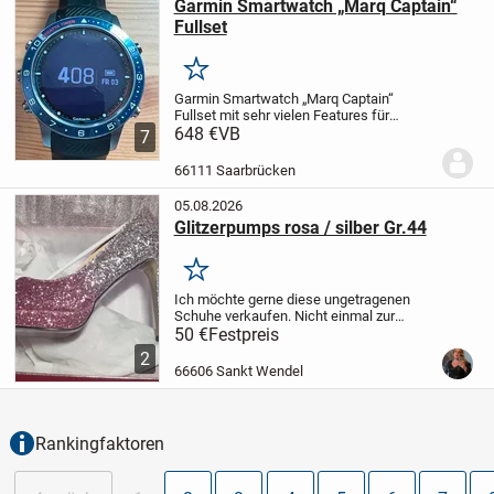
Garmin Smartwatch „Marq Captain“
Fullset
Merken
Garmin Smartwatch „Marq Captain“
Fullset mit sehr vielen Features für
Seefahrt,Wandern Sport etc.
648 €
VB
NP.: 2150,- €
7
66111 Saarbrücken
05.08.2026
Glitzerpumps rosa / silber Gr.44
Merken
Ich möchte gerne diese ungetragenen
Schuhe verkaufen. Nicht einmal zur
Anprobe, da ich nicht rein kam.
Ich habe
50 €
Festpreis
sie als Größe 45 bestellt, fallen aber leider
2
zu klein aus und ich kann sie nicht...
66606 Sankt Wendel
Rankingfaktoren