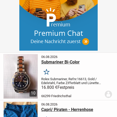
06.08.2026
Submariner Bi-Color
Merken
Rolex Submariner, Refnr.16613, Gold /
Edelstahl, Farbe Zifferblatt und Lünette
blau/ Gold, Lünettenschutz ist vorhanden,
16.800 €
Festpreis
Krone Gold, Uhrenboden mit Hologramm
10
versehen, Armband Edelstahl/ Gold mit...
66299 Friedrichsthal
06.08.2026
Capri/ Piraten - Herrenhose