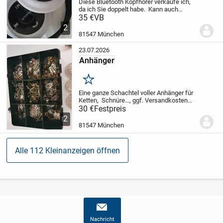
Diese Bluetooth Kopfhörer verkaufe ich,
da ich Sie doppelt habe. Kann auch
versendet werden, Rücknahme
35 €
VB
ausgeschlossen
2
81547 München
23.07.2026
Anhänger
Merken
Eine ganze Schachtel voller Anhänger für
Ketten, Schnüre..., ggf. Versandkosten
trägt Käufer, Rücknahme
30 €
Festpreis
ausgeschlossen
2
81547 München
Alle 112 Kleinanzeigen öffnen
Nachricht