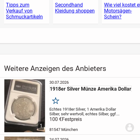
Tipps zum
Secondhand
Wie viel kostet e
Verkauf von
Kleidung shoppen
Motorsägen-
Schmuckartikeln
Schein?
Weitere Anzeigen des Anbieters
30.07.2026
1918er Silver Münze Amerika Dollar
Merken
Echtes 1918er Silver, 1 Amerika Dollar
Silber, sehr wertvoll, echtes Silber, ggf.
Versandkosten trägt Käufer, Rücknahme
100 €
Festpreis
ausgeschlossen
1
81547 München
24.07.2026