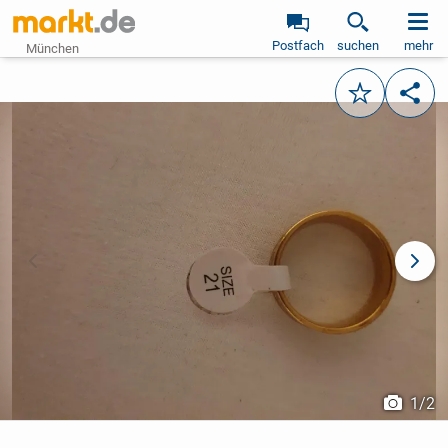
Postfach
suchen
mehr
München
Merken
Teile
vorheriges Bild
näch
1
/
2