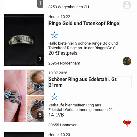
vergoldet
Oberflächenbeschaffenheit:poliert
Verwend
1
in Kombination
Diesen Ringaufsatz...
8259 Wagenhausen CH
Heute, 10:22
Ringe Gold und Totenkopf Ringe
Merken
Hallo biete hier 5 schöne Ringe Gold und
Totenkopf Ringe an. In der Ringgröße 8.
Alle zusammen. Sie sind neu nie
20 €
Festpreis
getragen.
Versand möglich mit
7
versicherten Versand und
26954 Nordenham
Sendungsnummer
Bezahlung per...
10.07.2026
Schöner Ring aus Edelstahl. Gr.
21mm
Merken
Verkaufe hier meinen Ring aus
Edelstahl.Grösse Innen gemessen 21
mmHabe Ihn selten getragen, daher sehr
14 €
VB
5
guter Zustand.Versand möglich gegen
Vorkasse und Versandkosten. 3EUR
30655 Hannover
unversicherter Versand auf...
Heute, 10:23