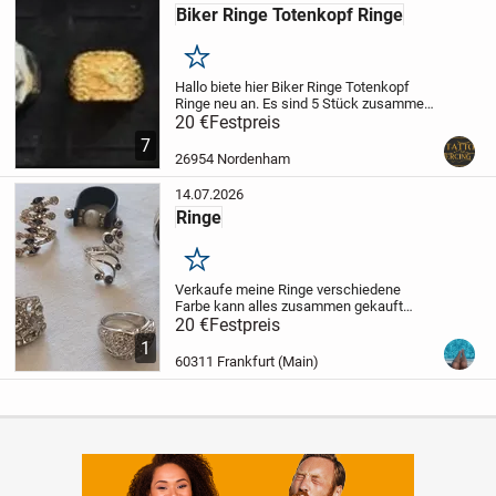
Biker Ringe Totenkopf Ringe
Merken
Hallo biete hier Biker Ringe Totenkopf
Ringe neu an. Es sind 5 Stück zusammen.
Alle in der Ringgröße 10.
20 €
Festpreis
Versand möglich
mit versicherten Versand und
7
Sendungsnummer
Bezahlung per PayPal
26954 Nordenham
oder...
14.07.2026
Ringe
Merken
Verkaufe meine Ringe verschiedene
Farbe kann alles zusammen gekauft
werden oder einzeln pro stück 3 euro bei
20 €
Festpreis
Interesse einfach melden
1
60311 Frankfurt (Main)