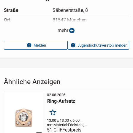
Straße
Säbenerstraße, 8
Ort
81547 München
Anzeigen­typ
Privatangebot
mehr
Anzeigen­datum
08.07.2026
Melden
Jugendschutzverstoß melden
Anzeigen­kennung
5a5e83ad
Aufrufe dieser
30
Anzeige
Kategorie
Haus & Garten
›
Kleidung
›
Accessoires
›
Schmuck
›
Ringe
Ähnliche Anzeigen
02.08.2026
Ring-Aufsatz
Merken
13,00 x 13,00 x 6,00
mm
Material:Edelstahl,
Kristall
51 CHF
Steinfarbe:crystal
Festpreis
Oberflächenveredelung:ros