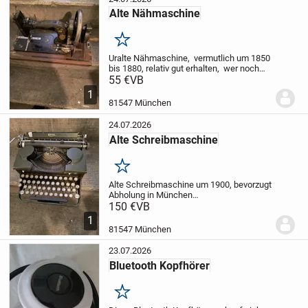
Alte Nähmaschine
Merken
Uralte Nähmaschine, vermutlich um 1850
bis 1880, relativ gut erhalten, wer noch
umgehen könnte, kann noch nähen
55 €
VB
wahrscheinlich sogar damit, sonst tolles
1
Ausstellungsstück
81547 München
24.07.2026
Alte Schreibmaschine
Merken
Alte Schreibmaschine um 1900, bevorzugt
Abholung in München
Giesing/Harlaching. Barzahlung vor Ort
150 €
VB
bevorzugt
1
81547 München
23.07.2026
Bluetooth Kopfhörer
Merken