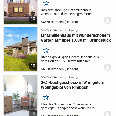
Merken
Das zweistöckige Einfamilienhaus
zeichnet sich durch eine gehobene
Innenausstattung aus. Es handelt sich
10
hierbei um einen Erstbezug. Zu der
64668 Rimbach (Hessen)
Immobilie zählt neben vier einladenden
Zimmern auch ein...
08.05.2026
Partner-Anzeige
Einfamilienhaus mit wunderschönem
Garten auf über 1.000 m² Grundstück
Merken
Dieses großzügige Einfamilienhaus aus
dem Baujahr 1973 bietet mit einer
Wohnfläche von ca. 258,79 m² und einem
10
wunderschönen Grundstück von ca. 1.013
64668 Rimbach (Hessen)
m² viel Platz für die ganze Familie.
Beim
Betreten...
06.05.2026
Partner-Anzeige
3-Zi-Dachgeschoss-ETW in gutem
Wohngebiet von Rimbach!
Merken
Ideal für Singles oder 2 Personen -
gepflegte Dachgeschosswohnung in
guter, ruhiger Wohngegend im Ortskern
10
von Rimbach!
Die Wohnung befindet sich