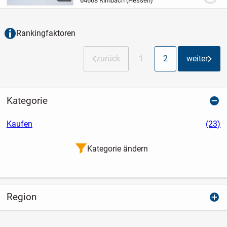
64668 Rimbach (Hessen)
in einem 3-Parteienhaus.
1 Garage, 1
Außenstellplatz...
Rankingfaktoren
zurück
1
2
weiter
Kategorie
Kaufen
(23)
Kategorie ändern
Region