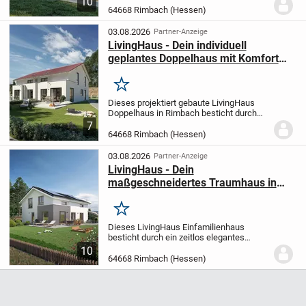
10
Vorstellungen gestaltet wird. Mit einer
64668 Rimbach (Hessen)
Wohnfläche von 126 Quadratmetern auf
zwei Etagen...
03.08.2026
Partner-Anzeige
LivingHaus - Dein individuell
geplantes Doppelhaus mit Komfort
und Nachhaltigkeit
Merken
Dieses projektiert gebaute LivingHaus
Doppelhaus in Rimbach besticht durch
seine klassische Architektur
Das Haus
7
umfasst insgesamt fünf Zimmer auf zwei
64668 Rimbach (Hessen)
Etagen mit einer Wohnfläche von 128
Quadratmete...
03.08.2026
Partner-Anzeige
LivingHaus - Dein
maßgeschneidertes Traumhaus in
Rimbach mit Komfort und
Nachhaltigkeit
Merken
Dieses LivingHaus Einfamilienhaus
besticht durch ein zeitlos elegantes
Satteldach, das klassische Architektur
10
mit modernem Wohnkomfort verbindet.
64668 Rimbach (Hessen)
Mit einer großzügigen Wohnfläche von
210 Quadratmetern...