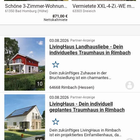
Schöne 3-Zimmer-Wohnung
Vermietete XXL-4-Zi.-WE mit
mit Terrasse zu vermieten!
2x Balkon und Gärtchen
61350 Bad Homburg (Höhe)
63303 Dreieich
871,00 €
/Altstadt Götzenhain
Nettokaltmiete
03.08.2026
Partner-Anzeige
LivingHaus Landhausliebe - Dein
individuelles Traumhaus in Rimbach
Merken
Dein zukünftiges Zuhause in der
Bruchsiedlung ist ein charmantes
Landhaus, das genau nach deinen
10
Wünschen projektiert wird. Dieses
64668 Rimbach (Hessen)
Einfamilienhaus besticht durch sein
klassisches Satteldach und einen...
03.08.2026
Partner-Anzeige
LivingHaus - Dein individuell
geplantes Traumhaus in Rimbach
Merken
Dein zukünftiges LivingHaus in Rimbach
ist ein projektiertes Einfamilienhaus, das
ganz nach deinen Wünschen und