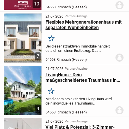
bietet ideale Bedingungen für Familien mit
10
Kindern. Die Immobilie befindet sich in
64668 Rimbach (Hessen)
einer sehr ruhigen Ortsrandlage von...
21.07.2026
Partner-Anzeige
Flexibles Mehrgenerationenhaus mit
separaten Wohneinheiten
Merken
Bei dieser attraktiven Immobilie handelt
es sich um einen Erstbezug. Das
zweistöckige Haus zeichnet sich durch
7
eine gehobene Innenausstattung aus. Zu
64668 Rimbach (Hessen)
der Immobilie zählt neben acht schönen
Zimmern...
21.07.2026
Partner-Anzeige
LivingHaus - Dein
maßgeschneidertes Traumhaus in
Rimbach
Merken
Mit diesem projektierten LivingHaus wird
dein individuelles Traumhaus
Wirklichkeit. Du gestaltest dein
9
Eigenheim ganz nach deinen Wünschen
64668 Rimbach (Hessen)
und Vorstellungen mit einer Wohnfläche
von 143 Quadratmetern,...
21.07.2026
Partner-Anzeige
Viel Platz & Potenzial: 3-Zimmer-