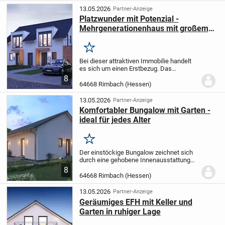
Dachgeschoss...
13.05.2026
Partner-Anzeige
Platzwunder mit Potenzial -
Mehrgenerationenhaus mit großem
Keller
Merken
Bei dieser attraktiven Immobilie handelt
es sich um einen Erstbezug. Das
zweistöckige Haus zeichnet sich durch
8
eine gehobene Innenausstattung aus. Zu
64668 Rimbach (Hessen)
der Immobilie zählt neben acht schönen
Zimmern...
13.05.2026
Partner-Anzeige
Komfortabler Bungalow mit Garten -
ideal für jedes Alter
Merken
Der einstöckige Bungalow zeichnet sich
durch eine gehobene Innenausstattung
aus. Es handelt sich hierbei um einen
8
Erstbezug. Zu dem Objekt zählt neben vier
64668 Rimbach (Hessen)
hübschen Zimmern auch ein separates...
13.05.2026
Partner-Anzeige
Geräumiges EFH mit Keller und
Garten in ruhiger Lage