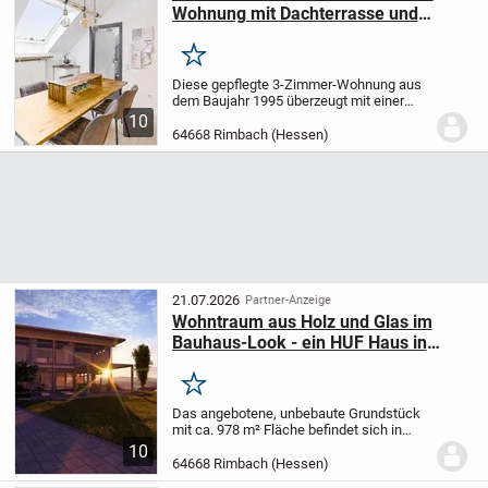
Wohnung mit Dachterrasse und
Stellplatz
Merken
Diese gepflegte 3-Zimmer-Wohnung aus
dem Baujahr 1995 überzeugt mit einer
Wohnfläche von ca. 100 m² sowie einem
10
durchdachten Grundriss und vielseitigen
64668 Rimbach (Hessen)
Nutzungsmöglichkeiten.
Alle Räume sind
bequem...
21.07.2026
Partner-Anzeige
Wohntraum aus Holz und Glas im
Bauhaus-Look - ein HUF Haus in
sonniger Lage mit Blick ins Grüne
Merken
Das angebotene, unbebaute Grundstück
mit ca. 978 m² Fläche befindet sich in
einer sonnigen und ruhigen Wohnlage von
10
Rimbach und bietet hervorragende
64668 Rimbach (Hessen)
Voraussetzungen für die Realisierung