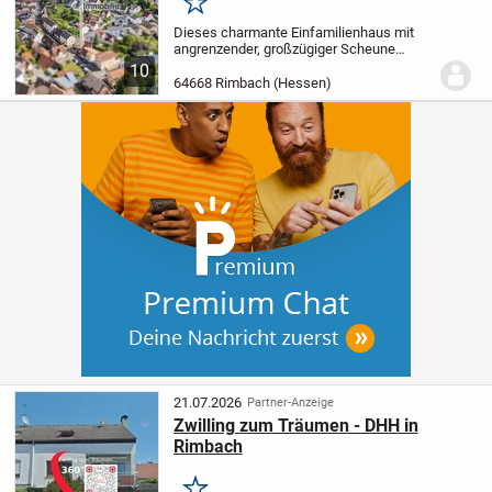
Merken
Dieses charmante Einfamilienhaus mit
angrenzender, großzügiger Scheune
verbindet historischen Charme mit
10
modernem Wohnkomfort. Auf rund 126
64668 Rimbach (Hessen)
m² Wohnfläche und insgesamt 5
Zimmern bietet die Immobilie...
21.07.2026
Partner-Anzeige
Zwilling zum Träumen - DHH in
Rimbach