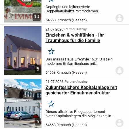
Merken
Gepflegte und teilrenovierte
Doppelhaushälfte mit modernen
Akzenten. Schön angelegter Garten in
10
ruhiger Wohnlage in Rimbach. Ideal für
64668 Rimbach (Hessen)
die Familie. Renovierungs- und
Modernisierungsbedarf.
21.07.2026
Partner-Anzeige
Einziehen & wohlfühlen - Ihr
Traumhaus für die Familie
Merken
Das massa Haus LifeStyle 16.01 S ist ein
modernes Einfamilienhaus mit
klassischem Satteldach und bietet rund
6
162?m² Nettogrundfläche auf 1½ Etagen.
64668 Rimbach (Hessen)
Es überzeugt durch eine klare, zeitlose
Architektur...
21.07.2026
Partner-Anzeige
Zukunftssichere Kapitalanlage mit
gesicherter Einnahmenstruktur
Merken
Dieses attraktive Pflegeappartement
bietet Kapitalanlegern die Möglichkeit, in
einen zukunftssicheren und langfristig
5
stabilen Wachstumsmarkt zu investieren.
64668 Rimbach (Hessen)
Die Einheit befindet sich im