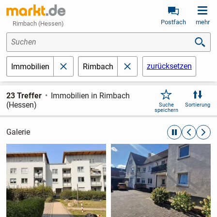
Postfach
mehr
Rimbach (Hessen)
Suchen
zurücksetzen
Immobilien
Rimbach
schließen
schließen
23 Treffer
Immobilien in Rimbach
(Hessen)
Suche
Sortierung
speichern
Galerie
automatische R
zurückblät
weite