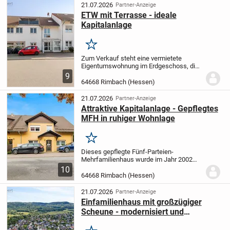
eines...
21.07.2026
Partner-Anzeige
ETW mit Terrasse - ideale
Kapitalanlage
Merken
Zum Verkauf steht eine vermietete
Eigentumswohnung im Erdgeschoss, die
aktuell als Praxis genutzt wird, jedoch
9
ursprünglich als Wohnraum konzipiert ist
64668 Rimbach (Hessen)
und sich hervorragend zur Eigennutzung
oder...
21.07.2026
Partner-Anzeige
Attraktive Kapitalanlage - Gepflegtes
MFH in ruhiger Wohnlage
Merken
Dieses gepflegte Fünf-Parteien-
Mehrfamilienhaus wurde im Jahr 2002
neu errichtet und befindet sich auf einem
10
ca. 640 m² großen Grundstück in ruhiger
64668 Rimbach (Hessen)
Wohnlage. Mit einer Gesamtwohnfläche
von ca. 350,67...
21.07.2026
Partner-Anzeige
Einfamilienhaus mit großzügiger
Scheune - modernisiert und
bezugsbereit