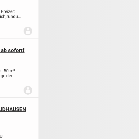
 Freizeit
lich,rundum
ab sofort❗️
a. 50 m²
age der
AIDHAUSEN
ZU