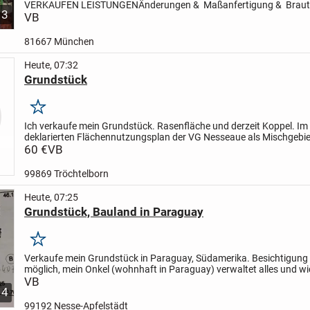
VERKAUFEN
LEISTUNGEN
Änderungen & Maßanfertigung & Brautk
3
Eigenes Design
VB
KUNDSCHAFT
Stammkundschaft vorhanden.
LAGE:
zentral in...
81667 München
Heute, 07:32
Grundstück
Merken
Ich verkaufe mein Grundstück. Rasenfläche und derzeit Koppel. Im
deklarierten Flächennutzungsplan der VG Nesseaue als Mischgebie
ausgewiesen, so dass es zukünftig bebaut werden kann. Nach Rüc
60 €
VB
99869 Tröchtelborn
Heute, 07:25
Grundstück, Bauland in Paraguay
Merken
Verkaufe mein Grundstück in Paraguay, Südamerika. Besichtigung 
möglich, mein Onkel (wohnhaft in Paraguay) verwaltet alles und wi
Verkauf ab. Titel vorhanden. Er hat eine Vollmacht von...
VB
4
99192 Nesse-Apfelstädt