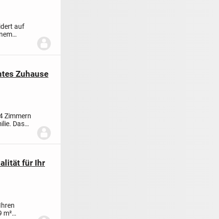
dert auf
inem
antes Zuhause
t 4 Zimmern
ilie. Das
lität für Ihr
Ihren
9 m²