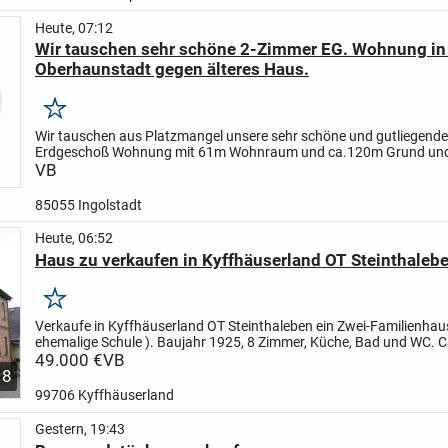
Heute, 07:12
Wir tauschen sehr schöne 2-Zimmer EG. Wohnung in 
Oberhaunstadt gegen älteres Haus.
Merken
Wir tauschen aus Platzmangel unsere sehr schöne und gutliegend
Erdgeschoß Wohnung mit 61m Wohnraum und ca.120m Grund und
Tiefgaragenplatz gegen älteres Haus.Die Wohnung ist neu...
VB
85055 Ingolstadt
Heute, 06:52
Haus zu verkaufen in Kyffhäuserland OT Steinthaleb
Merken
Verkaufe in Kyffhäuserland OT Steinthaleben ein Zwei-Familienhau
ehemalige Schule ). Baujahr 1925, 8 Zimmer, Küche, Bad und WC. 
Wohnfläche. Grundstück 257 m². Es sind größere Renovierungs...
49.000 €
VB
8
99706 Kyffhäuserland
Gestern, 19:43