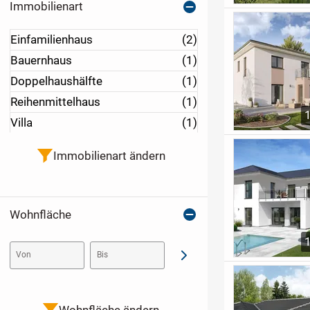
Immobilienart
Einfamilienhaus
(2)
Bauernhaus
(1)
Doppelhaushälfte
(1)
Reihenmittelhaus
(1)
Villa
(1)
Immobilienart ändern
Wohnfläche
Von
Bis
Abschicken
Wohnfläche ändern