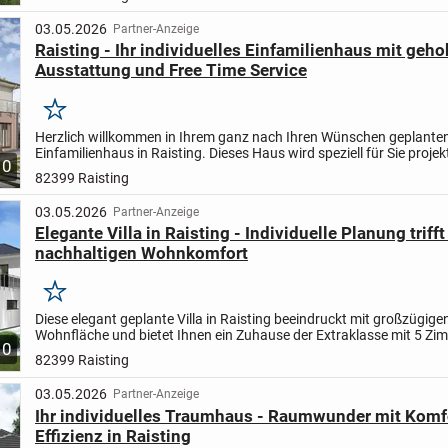
03.05.2026
Partner-Anzeige
Raisting - Ihr individuelles Einfamilienhaus mit geh
Ausstattung und Free Time Service
Merken
Herzlich willkommen in Ihrem ganz nach Ihren Wünschen geplante
Einfamilienhaus in Raisting. Dieses Haus wird speziell für Sie projek
10
bietet mit 4 Zimmern auf einer Wohnfläche von 143,70 m²...
82399 Raisting
03.05.2026
Partner-Anzeige
Elegante Villa in Raisting - Individuelle Planung trifft
nachhaltigen Wohnkomfort
Merken
Diese elegant geplante Villa in Raisting beeindruckt mit großzügig
Wohnfläche und bietet Ihnen ein Zuhause der Extraklasse mit 5 Zi
10
darunter 4 komfortable Schlafzimmer. Auf einem...
82399 Raisting
03.05.2026
Partner-Anzeige
Ihr individuelles Traumhaus - Raumwunder mit Komf
Effizienz in Raisting