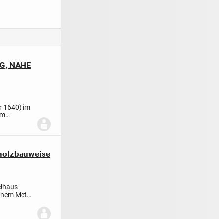
Massahaus!
G, NAHE
r 1640) im
em
holzbauweise
elhaus
einem Meter