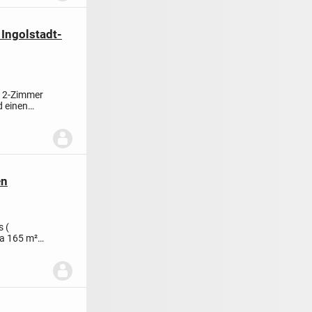
Ingolstadt-
e 2-Zimmer
 einen
en
s (
Ca 165 m²