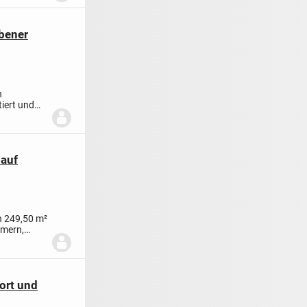
obener
n
tiert und
 auf
en 249,50 m²
mmern,
ort und