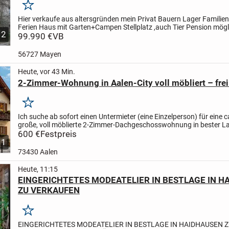
Merken
Hier verkaufe aus altersgründen mein Privat Bauern Lager Familien
Ferien Haus mit Garten+Campen Stellplatz ,auch Tier Pension mög
2
Grundstück 205 qm+mehr möglich,Haus 100qm,9...
99.990 €
VB
56727 Mayen
Heute, vor 43 Min.
2-Zimmer-Wohnung in Aalen-City voll möbliert – frei 
Merken
Ich suche ab sofort einen Untermieter (eine Einzelperson) für eine c
große, voll möblierte 2-Zimmer-Dachgeschosswohnung in bester L
Aalen-City.
600 €
Festpreis
Top-Lage
* Nur ca. 150 m zum Rathaus...
1
73430 Aalen
Heute, 11:15
EINGERICHTETES MODEATELIER IN BESTLAGE IN H
ZU VERKAUFEN
Merken
EINGERICHTETES MODEATELIER IN BESTLAGE IN HAIDHAUSEN 