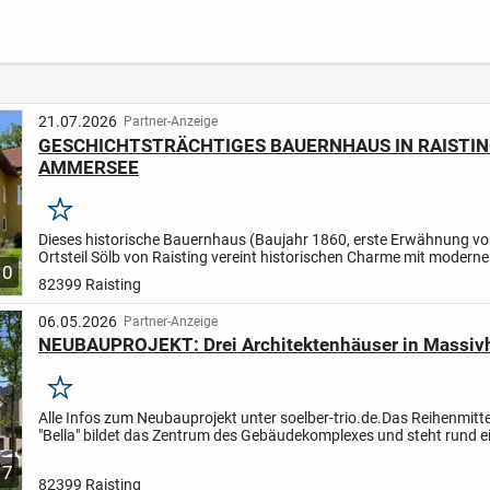
Einklang mit der
Natur!
21.07.2026
Partner-Anzeige
GESCHICHTSTRÄCHTIGES BAUERNHAUS IN RAISTIN
AMMERSEE
Merken
Dieses historische Bauernhaus (Baujahr 1860, erste Erwähnung vo
Ortsteil Sölb von Raisting vereint historischen Charme mit modern
10
Wohnkomfort. Ein einzigartiges Kulturdenkmal mit...
82399 Raisting
06.05.2026
Partner-Anzeige
NEUBAUPROJEKT: Drei Architektenhäuser in Massiv
Merken
Alle Infos zum Neubauprojekt unter soelber-trio.de.
Das Reihenmitt
"Bella" bildet das Zentrum des Gebäudekomplexes und steht rund 
über dem unteren Reiheneckhaus.
Die moderne,...
7
82399 Raisting