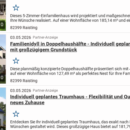
Merken
Dieses 5-Zimmer-Einfamilienhaus wird projektiert und maßgeschnei
Ihre Wünsche realisiert. Auf einer Wohnfläche von 185,14 m² und e
10
großzügigen Grundstück mit 605,13 m² finden Sie viel...
82399 Raisting
03.05.2026
Partner-Anzeige
Familienidyll in Doppelhaushälfte - Individuell gepl
mit großzügigem Grundstück
Merken
Diese planmäßig konzipierte Doppelhaushälfte präsentiert sich mi
auf einer Wohnfläche von 127,49 m² als perfektes Nest für Ihre Fam
10
weitläufige Grundstück von 601,23 m² bietet...
82399 Raisting
03.05.2026
Partner-Anzeige
Individuell geplantes Traumhaus - Flexibilität und Qua
neues Zuhause
Merken
Entdecken Sie Ihr individuell geplantes Traumhaus, das exakt nach 
Wünschen gestaltet wird. Dieses großzügige Haus bietet auf 181,7