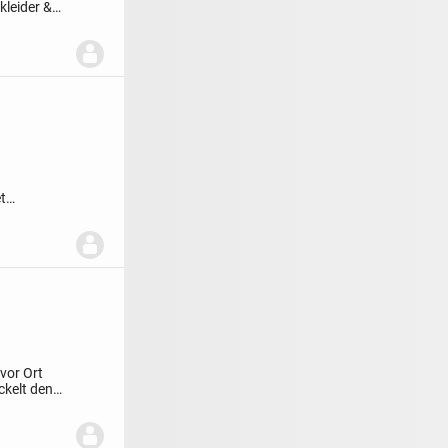
leider &
Sehr
t
ksprache...
vor Ort
ckelt den