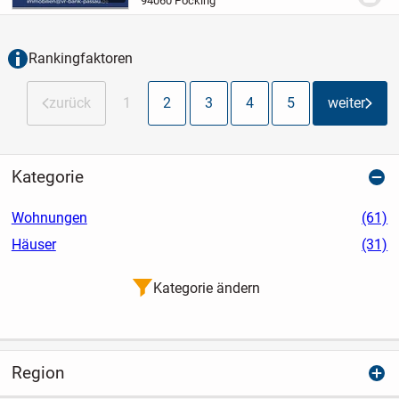
94060 Pocking
überzeugt durch ihre klare Architektur
sowie ein...
Rankingfaktoren
zurück
1
2
3
4
5
weiter
Kategorie
Wohnungen
(61)
Häuser
(31)
Kategorie ändern
Region