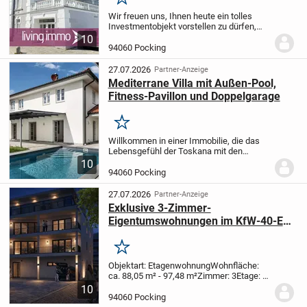
Merken
Wir freuen uns, Ihnen heute ein tolles
Investmentobjekt vorstellen zu dürfen,
einem voll vermieteten Einzeldenkmal,
10
das die Geschichte und den Charme des
94060 Pocking
Jahres 1905 mit moderner Vielseitigkeit...
27.07.2026
Partner-Anzeige
Mediterrane Villa mit Außen-Pool,
Fitness-Pavillon und Doppelgarage
Merken
Willkommen in einer Immobilie, die das
Lebensgefühl der Toskana mit den
Ansprüchen modernen Wohnens vereint.
10
Diese repräsentative, freistehende Villa
94060 Pocking
mit ca. 280?m² Wohnfläche bietet Ihnen
eine...
27.07.2026
Partner-Anzeige
Exklusive 3-Zimmer-
Eigentumswohnungen im KfW-40-EE-
Standard in Pocking
Merken
Objektart: Etagenwohnung
Wohnfläche:
ca. 88,05 m² - 97,48 m²
Zimmer: 3
Etage: 1.
Obergeschoss
Etagenanzahl: 3
Kaufpreis
10
nach KfW-Förderung: 343.395 – 380.172
94060 Pocking
€
Bezugsfrei ab: 2026
Baujahr: