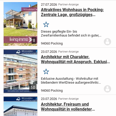
2025
Zustan...
27.07.2026
Partner-Anzeige
Attraktives Wohnhaus in Pocking:
Zentrale Lage, großzügiges
Grundstück, vielseitig nutzbar
Merken
Dieses gepflegte Ein- bis
Zweifamilienhaus befindet sich in guter,
zentraler Lage von Pocking und überzeugt
8
durch seine großzügige
94060 Pocking
Grundstücksfläche von ca. 1.030 m²
sowie vielfältige Nutzungsmöglichk...
23.07.2026
Partner-Anzeige
Architektur mit Charakter.
Wohnqualität mit Anspruch. Exklusive
Eigentumswohnung nahe dem
niederbayerischen Bäderdreieck in
Merken
94060 Pocking
Exklusive Ausstattung - Wohnkultur mit
bleibendem Wert
Diese außergewöhnliche
Eigentumswohnung steht für ein
10
Wohnkonzept, das zeitlose Architektur,
94060 Pocking
erstklassige Bauqualität und moderne
Gebäudetechnik...
23.07.2026
Partner-Anzeige
Architektur, Freiraum und
Wohnqualität in vollendeter
Harmonie. Exklusive