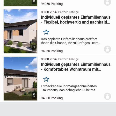
8
Ihr neues Zuhause. Die praktische Ein-
94060 Pocking
Etagen-Bauweise mit zwei
Schlafzimmern und einem...
03.08.2026
Partner-Anzeige
Individuell geplantes Einfamilienhaus
- Flexibel, hochwertig und nachhaltig
für Ihr neues Zuhause
Merken
Das geplante Einfamilienhaus eröffnet
Ihnen die Chance, Ihr zukünftiges Heim
exakt nach Ihren Vorstellungen und
7
Bedürfnissen zu gestalten. Auf einer
94060 Pocking
Ebene bietet es eine Wohnfläche von
66,92 m², die...
03.08.2026
Partner-Anzeige
Individuell geplantes Einfamilienhaus
- Komfortabler Wohntraum mit
nachhaltiger Bauweise
Merken
Entdecken Sie Ihr maßgeschneidertes
Traumhaus, das behagliche Ruhe mit
hochwertigem Wohnkomfort harmonisch
5
verbindet. Dieses für Sie konzipierte
94060 Pocking
Einfamilienhaus in ebenerdiger Bauweise
bietet eine...