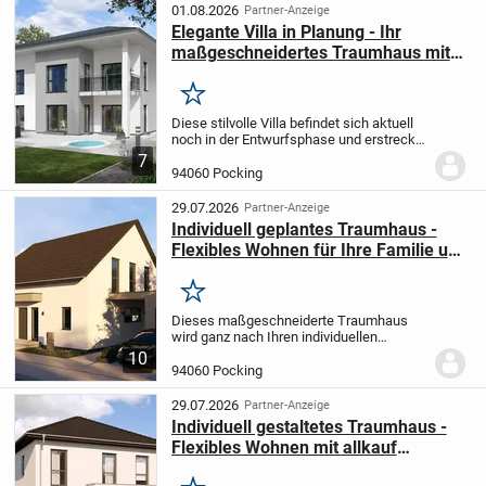
Etagen...
01.08.2026
Partner-Anzeige
Elegante Villa in Planung - Ihr
maßgeschneidertes Traumhaus mit
allkauf
Merken
Diese stilvolle Villa befindet sich aktuell
noch in der Entwurfsphase und erstreckt
sich über zwei Etagen mit einer
7
großzügigen Wohnfläche von 158,39 m².
94060 Pocking
Das Gebäude umfasst zwei
repräsentative...
29.07.2026
Partner-Anzeige
Individuell geplantes Traumhaus -
Flexibles Wohnen für Ihre Familie und
Gäste
Merken
Dieses maßgeschneiderte Traumhaus
wird ganz nach Ihren individuellen
Wünschen entworfen und bietet mit einer
10
Wohnfläche von 181,79 m² fünf
94060 Pocking
lichtdurchflutete und großzügige Zimmer -
perfekt geeignet...
29.07.2026
Partner-Anzeige
Individuell gestaltetes Traumhaus -
Flexibles Wohnen mit allkauf
Fertighaus