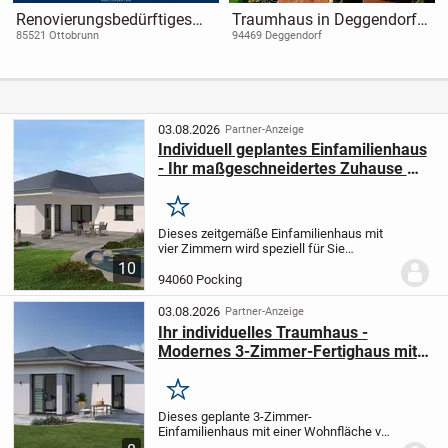
Renovierungsbedürftiges
Traumhaus in Deggendorf -
Reihenmittelhaus mit
Ein Zuhause der
85521 Ottobrunn
94469 Deggendorf
großem Potenzial
besonderen Art - Feng Shui -
Unverbaubare 180°
Fernsicht
03.08.2026
Partner-Anzeige
Individuell geplantes Einfamilienhaus
- Ihr maßgeschneidertes Zuhause mit
erstklassiger Ausstattung
Merken
Dieses zeitgemäße Einfamilienhaus mit
vier Zimmern wird speziell für Sie
entworfen und präzise auf Ihre
10
individuellen Wünsche und Bedürfnisse
94060 Pocking
abgestimmt. Mit einer großzügigen
Wohnfläche von 142,02 m²...
03.08.2026
Partner-Anzeige
Ihr individuelles Traumhaus -
Modernes 3-Zimmer-Fertighaus mit
nachhaltigem Konzept
Merken
Dieses geplante 3-Zimmer-
Einfamilienhaus mit einer Wohnfläche von
88,34 m² bildet die perfekte Grundlage für