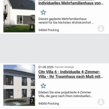
individuelles Mehrfamilienhaus von
allkauf
Merken
Dieses geplante Mehrfamilienhaus
vereint für Sie höchsten Wohnkomfort mit
zeitgemäßer Architektur. Mit einer
8
großzügigen Wohnfläche von 159,44 m²
94060 Pocking
auf zwei Ebenen und 4,0 Zimmern lässt
sich Ihr neues...
01.08.2026
Partner-Anzeige
City Villa 6 - Individuelle 4-Zimmer-
Villa - Ihr Traumhaus nach Maß mit
allkauf
Merken
Erleben Sie eine projektierte 4-Zimmer-
Villa, die ganz nach Ihren individuellen
Wünschen und Vorstellungen gestaltet
7
wird. Mit einer großzügigen Wohnfläche
94060 Pocking
von 166,69 m² bietet dieses Haus zwei