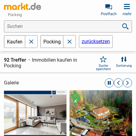
Postfach
mehr
Pocking
Suchen
zurücksetzen
Kaufen
Pocking
schließen
schließen
92 Treffer
Immobilien kaufen in
Pocking
Suche
Sortierung
speichern
Galerie
automatische R
zurückblät
weite