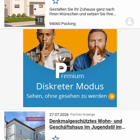
Merken
Gestalten Sie Ihr Zuhause ganz nach
Ihren Wünschen und setzen Sie Ihre
individuellen Vorstellungen in die Realität
10
um! Mit großzügigen 146,04 m²
94060 Pocking
Wohnfläche bietet das Haus ausreichend
Raum für Ihre...
27.07.2026
Partner-Anzeige
Denkmalgeschütztes Wohn- und
Geschäftshaus im Jugendstil im
Zentrum von Pocking