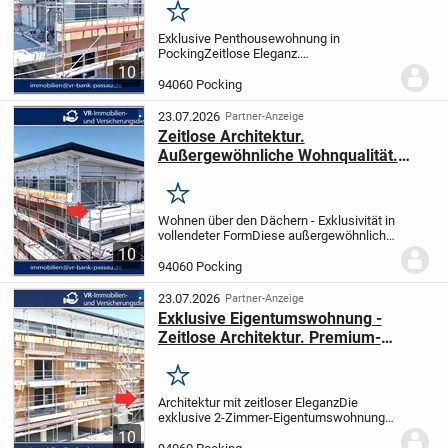
Penthousewohnung mit großer
Merken
Dachterrasse in 94060 Pocking
Exklusive Penthousewohnung in
Pocking
Zeitlose Eleganz.
Außergewöhnliche
10
Wohnqualität.
Architektur, die Maßstäbe
94060 Pocking
setzt
Diese exklusive Penthousewohnung
vereint moderne Architektur, großzügige...
23.07.2026
Partner-Anzeige
Zeitlose Architektur.
Außergewöhnliche Wohnqualität.
Exklusives Penthouse mit großer
Dachterrasse in 94060 Pocking
Merken
Wohnen über den Dächern - Exklusivität in
vollendeter Form
Diese außergewöhnliche
Penthousewohnung vereint
10
anspruchsvolle Architektur, großzügige
94060 Pocking
Raumdimensionen und eine Ausstattung,
die höchsten...
23.07.2026
Partner-Anzeige
Exklusive Eigentumswohnung -
Zeitlose Architektur. Premium-
Ausstattung. Wohnqualität auf
höchstem Niveau.
Merken
Architektur mit zeitloser Eleganz
Die
exklusive 2-Zimmer-Eigentumswohnung
im 1. Obergeschoss verfügt über eine
10
Wohnfläche von ca. 68,90 m² und