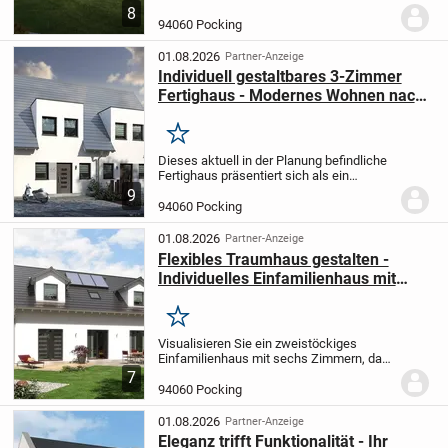
107,17 m² wird eigens für Sie geplant und
8
präzise nach Ihren Vorstellungen
94060 Pocking
umgesetzt. Das eingeschossige Gebäude
bietet drei...
01.08.2026
Partner-Anzeige
Individuell gestaltbares 3-Zimmer
Fertighaus - Modernes Wohnen nach
Ihren Wünschen
Merken
Dieses aktuell in der Planung befindliche
Fertighaus präsentiert sich als ein
modernes 3-Zimmer-Heim, das speziell
9
auf Ihre individuellen Bedürfnisse und
94060 Pocking
Vorstellungen abgestimmt wird.
Mit einer...
01.08.2026
Partner-Anzeige
Flexibles Traumhaus gestalten -
Individuelles Einfamilienhaus mit
nachhaltiger Bauweise
Merken
Visualisieren Sie ein zweistöckiges
Einfamilienhaus mit sechs Zimmern, das
exakt auf Ihre Wünsche und Bedürfnisse
7
zugeschnitten ist. Auf großzügigen 192,87
94060 Pocking
m² Wohnfläche erwarten Sie vier
geräumige...
01.08.2026
Partner-Anzeige
Eleganz trifft Funktionalität - Ihr