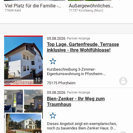
Viel Platz für die Familie -
Außergewöhnliches
Jetzt einziehen!
Gebäudeensemble mit viel
77694 Kehl
71737 Kirchberg (Murr)
Nutzfläche, Garagen und
Bauplatz in zentraler Lage
05.08.2026
Partner-Anzeige
Top Lage, Gartenfreude, Terrasse
inklusive - Ihre Wohlfühloase!
Merken
Kurzbeschreibung 3-Zimmer-
Eigentumswohnung in Pforzheim-
Südoststadt Objekt Diese charmante 3-
10
Zimmer-Wohnung verbindet die Vorzüge
75175 Pforzheim
des städtischen Lebens mit einer
idyllischen Rückzugsoase. Gelegen in...
05.08.2026
Partner-Anzeige
Bien-Zenker - Ihr Weg zum
Traumhaus
Merken
Dieses Angebot zeigt ein exemplarisches,
noch zu bauendes Bien-Zenker Haus. Das
Grundstück ist im angegebenen Preis