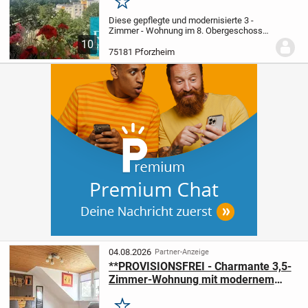
Merken
Diese gepflegte und modernisierte 3 -
Zimmer - Wohnung im 8. Obergeschoss
eines Mehrfamilienhauses mit Aufzug
10
befindet sich in der Tilsiter Straße im
75181 Pforzheim
Stadtteil Haidach. Mit 84qm Wohnfläche,
einem...
04.08.2026
Partner-Anzeige
**PROVISIONSFREI - Charmante 3,5-
Zimmer-Wohnung mit modernem
Schnitt in ruhiger Lage**