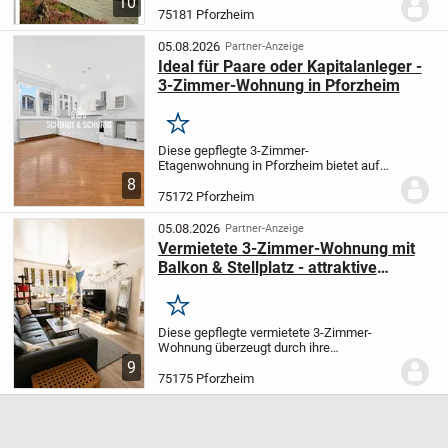
10
bereits inklusive, sowohl das
75181 Pforzheim
ausgewählte Haus als auch die
Ausbaustufe lassen sich...
05.08.2026
Partner-Anzeige
Ideal für Paare oder Kapitalanleger -
3-Zimmer-Wohnung in Pforzheim
Merken
Diese gepflegte 3-Zimmer-
Etagenwohnung in Pforzheim bietet auf
ca. 66 m² eine attraktive Kombination aus
8
modernem Wohnkomfort und einer
75172 Pforzheim
zentralen Lage. Die im Jahr 1950
errichtete Wohnung wurde...
05.08.2026
Partner-Anzeige
Vermietete 3-Zimmer-Wohnung mit
Balkon & Stellplatz - attraktive
Kapitalanlage in Pforzheim
Merken
Diese gepflegte vermietete 3-Zimmer-
Wohnung überzeugt durch ihre
durchdachte Raumaufteilung, helle
9
Wohnräume und eine ruhige, zugleich
75175 Pforzheim
zentrale Wohnlage. Die Wohnung wurde
im Jahr 2011 umfassend...