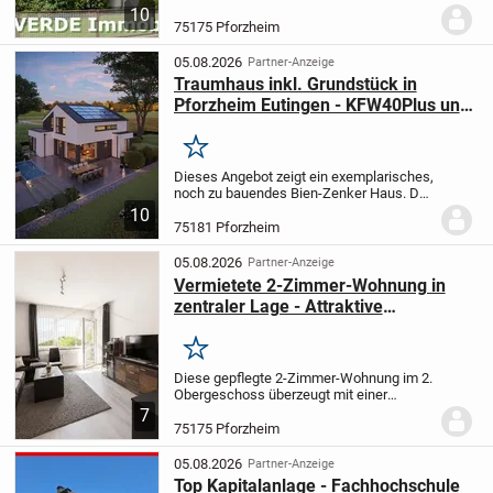
Kapitalanlegern eine attraktive
10
Investitionsmöglichkeit mit laufenden
75175 Pforzheim
Mieteinnahmen. Das Reihenendhaus
umfasst zwei gut geschnittene...
05.08.2026
Partner-Anzeige
Traumhaus inkl. Grundstück in
Pforzheim Eutingen - KFW40Plus und
QNG - Bestpreisgarantie
Merken
Dieses Angebot zeigt ein exemplarisches,
noch zu bauendes Bien-Zenker Haus. Das
Grundstück ist im angegebenen Preis
10
bereits inklusive, sowohl das
75181 Pforzheim
ausgewählte Haus als auch die
Ausbaustufe lassen sich...
05.08.2026
Partner-Anzeige
Vermietete 2-Zimmer-Wohnung in
zentraler Lage - Attraktive
Kapitalanlage
Merken
Diese gepflegte 2-Zimmer-Wohnung im 2.
Obergeschoss überzeugt mit einer
Wohnfläche von ca. 50 m² und stellt eine
7
attraktive Kapitalanlage mit bestehendem
75175 Pforzheim
Mietverhältnis dar. Die Wohnung wurde im
Jahr...
05.08.2026
Partner-Anzeige
Top Kapitalanlage - Fachhochschule