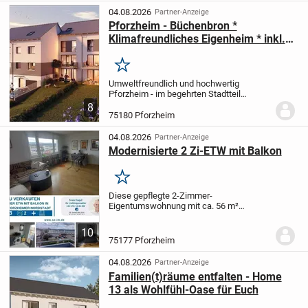
Stunden. Im...
04.08.2026
Partner-Anzeige
Pforzheim - Büchenbron *
Klimafreundliches Eigenheim * inkl.
Photovoltaik-Anlage + KfW 55 *
Merken
Umweltfreundlich und hochwertig
Pforzheim - im begehrten Stadtteil
Büchenbronn - entstehen attraktive
8
Doppelhauseigenheime.
Alle Häuser sind
75180 Pforzheim
für die Zukunft gerüstet und erfüllen den
neuesten...
04.08.2026
Partner-Anzeige
Modernisierte 2 Zi-ETW mit Balkon
Merken
Diese gepflegte 2-Zimmer-
Eigentumswohnung mit ca. 56 m²
Wohnfläche befindet sich im 3.
Obergeschoss eines Mehrfamilienhauses
10
mit 16 Wohneinheiten aus dem Baujahr
75177 Pforzheim
1968 in der beliebten Pforzheimer...
04.08.2026
Partner-Anzeige
Familien(t)räume entfalten - Home
13 als Wohlfühl-Oase für Euch