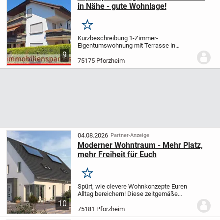
in Nähe - gute Wohnlage!
Merken
Kurzbeschreibung 1-Zimmer-
Eigentumswohnung mit Terrasse in
Pforzheim-Südoststadt Objekt Diese
9
gepflegte 1-Zimmer-Wohnung in
75175 Pforzheim
Pforzheim bietet auf rund 33
Quadratmetern Wohnfläche optimalen
Wohnkomfort...
04.08.2026
Partner-Anzeige
Moderner Wohntraum - Mehr Platz,
mehr Freiheit für Euch
Merken
Spürt, wie clevere Wohnkonzepte Euren
Alltag bereichern! Diese zeitgemäße
Doppelhaushälfte, inspiriert vom
10
beliebten Double 2, bietet Euch durch die
75181 Pforzheim
erweiterte Traufseite etwa 11 m²