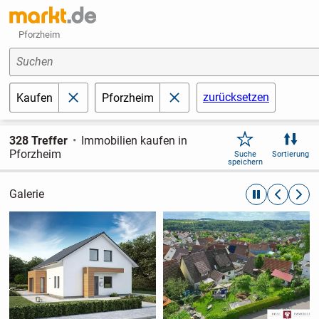
Pforzheim
Suchen
zurücksetzen
Kaufen
Pforzheim
schließen
schließen
328 Treffer
Immobilien kaufen in
Pforzheim
Suche
Sortierung
speichern
Galerie
automatische R
zurückblät
weite