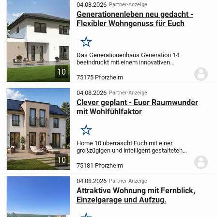
zusätzlichen...
04.08.2026
Partner-Anzeige
Generationenleben neu gedacht -
Flexibler Wohngenuss für Euch
Merken
Das Generationenhaus Generation 14
beeindruckt mit einem innovativen
Wohnkonzept und setzt damit
10
architektonische Akzente. Im
75175 Pforzheim
Erdgeschoss wartet Euer persönlicher
Wohlfühlbereich auf Euch, während...
04.08.2026
Partner-Anzeige
Clever geplant - Euer Raumwunder
mit Wohlfühlfaktor
Merken
Home 10 überrascht Euch mit einer
großzügigen und intelligent gestalteten
Raumaufteilung, die man von außen gar
10
nicht erwarten würde. Über 163 m²
75181 Pforzheim
Wohnfläche bieten dank des
durchdachten Grundrisses...
04.08.2026
Partner-Anzeige
Attraktive Wohnung mit Fernblick,
Einzelgarage und Aufzug.