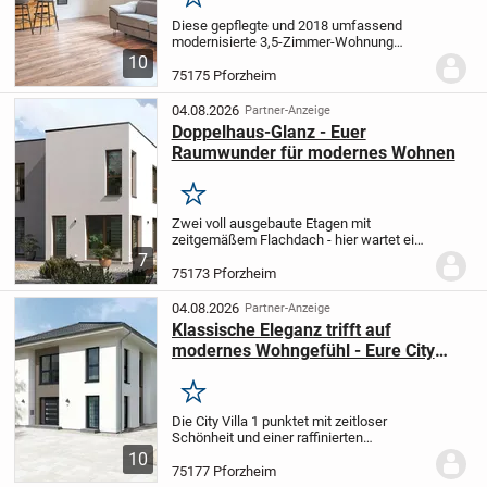
Merken
Diese gepflegte und 2018 umfassend
modernisierte 3,5-Zimmer-Wohnung
überzeugt durch ihren durchdachten
10
Grundriss und ein angenehmes
75175 Pforzheim
Wohngefühl - perfekt für Alleinnutzer,
Paare oder kleine Familien.
...
04.08.2026
Partner-Anzeige
Doppelhaus-Glanz - Euer
Raumwunder für modernes Wohnen
Merken
Zwei voll ausgebaute Etagen mit
zeitgemäßem Flachdach - hier wartet ein
echtes Raumwunder auf Euch: Unsere
7
Doppelhaushälfte Double 8 begeistert mit
75173 Pforzheim
großzügigem Platzangebot und
stylischem Design. Im...
04.08.2026
Partner-Anzeige
Klassische Eleganz trifft auf
modernes Wohngefühl - Eure City
Villa zum Wohlfühlen
Merken
Die City Villa 1 punktet mit zeitloser
Schönheit und einer raffinierten
Raumgestaltung. Im großzügigen Wohn-
10
und Essbereich schafft Ihr gemeinsam
75177 Pforzheim
Erinnerungen und erlebt entspannte