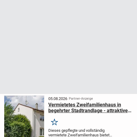
05.08.2026
Partner-Anzeige
Vermietetes Zweifamilienhaus in
begehrter Stadtrandlage - attraktive
Kapitalanlage mit langfristigem
Wertpotenzial
Merken
Dieses gepflegte und vollständig
vermietete Zweifamilienhaus bietet