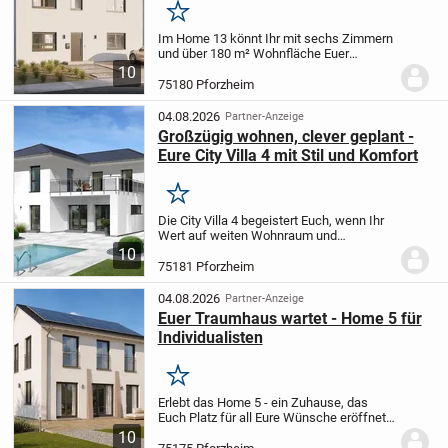
Merken
Im Home 13 könnt Ihr mit sechs Zimmern
und über 180 m² Wohnfläche Euer
Familienglück verwirklichen: Jedes Kind
10
bekommt seinen eigenen Lieblingsplatz
75180 Pforzheim
und die Großzügigkeit zieht sich durch
das ganze...
04.08.2026
Partner-Anzeige
Großzügig wohnen, clever geplant -
Eure City Villa 4 mit Stil und Komfort
Merken
Die City Villa 4 begeistert Euch, wenn Ihr
Wert auf weiten Wohnraum und
praktische Stauraummöglichkeiten legt.
10
Direkt neben der Küche findet Ihr eine
75181 Pforzheim
nützliche Speisekammer, und eine
elegante...
04.08.2026
Partner-Anzeige
Euer Traumhaus wartet - Home 5 für
Individualisten
Merken
Erlebt das Home 5 - ein Zuhause, das
Euch Platz für all Eure Wünsche eröffnet!
Das offene Wohnkonzept schenkt Euch
10
die Freiheit, Eure eigenen Akzente zu