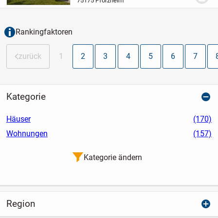
75175 Pforzheim
setzen. Im Erdgeschoss verschmelzen
Wohn-, Ess-...
Rankingfaktoren
zurück
1
2
3
4
5
6
7
Kategorie
Häuser
(170)
Wohnungen
(157)
Kategorie ändern
Region