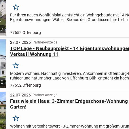
Merken
Für Ihren neuen Wohlfühlplatz entsteht ein Wohngebäude mit 14 
Eigentumswohnungen. Wählen Sie aus den Grundrissen Ihre Liebli
Wohneinheit.
Die Wohnungsgrößen variieren zwischen 2 - 4...
7
77652 Offenburg
27.07.2026
Partner-Anzeige
TOP Lage - Neubauprojekt - 14 Eigentumswohnung
Verkauf! Wohnung 11
Merken
Modern wohnen. Nachhaltig investieren. Ankommen in Offenburg-
ruhiger und naturnaher Lage von Offenburg-Bühl entsteht ein hoc
10
Mehrfamilienhaus mit nur 14 exklusiven Neubau-Eigentumsw...
77652 Offenburg
22.07.2026
Partner-Anzeige
Fast wie ein Haus: 3-Zimmer Erdgeschoss-Wohnung
Garten!
Merken
Wohnen mit Seltenheitswert - 3-Zimmer-Wohnung mit großem Grun