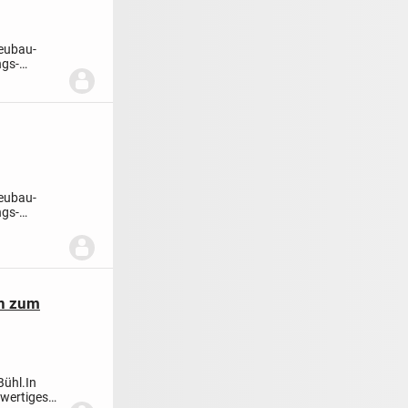
Neubau-
ngs-
Neubau-
ngs-
en zum
Bühl.
In
hwertiges