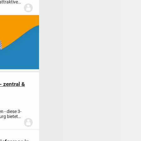
attraktive
 zentral &
 - diese 3-
rg bietet