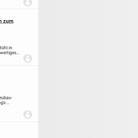
en zum
Bühl.
In
hwertiges
Neubau-
ngs-