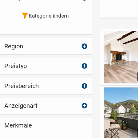
Neubauwohnung
38,6m² mit
mit Balkon
Terrasse +
Stellplatz, in g
Kategorie ändern
Lage von
Hockenheim
Region
Preistyp
Preisbereich
Anzeigenart
Merkmale