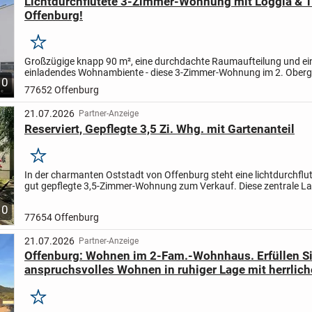
Lichtdurchflutete 3-Zimmer-Wohnung mit Loggia & T
Offenburg!
Merken
Großzügige knapp 90 m², eine durchdachte Raumaufteilung und ein 
einladendes Wohnambiente - diese 3-Zimmer-Wohnung im 2. Ober
10
eines gepflegten Mehrparteienhauses in Offenburg bietet...
77652 Offenburg
21.07.2026
Partner-Anzeige
Reserviert, Gepflegte 3,5 Zi. Whg. mit Gartenanteil
Merken
In der charmanten Oststadt von Offenburg steht eine lichtdurchflu
gut gepflegte 3,5-Zimmer-Wohnung zum Verkauf. Diese zentrale L
verspricht nicht nur eine gute Anbindung, sondern auch eine...
10
77654 Offenburg
21.07.2026
Partner-Anzeige
Offenburg: Wohnen im 2-Fam.-Wohnhaus. Erfüllen Si
anspruchsvolles Wohnen in ruhiger Lage mit herrlich
Merken