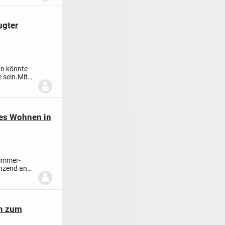
ugter
nn könnte
 sein.
Mit
hes Wohnen in
Zimmer-
enzend an
en zum