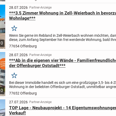
28.07.2026
Partner-Anzeige
***3,5 Zimmer Wohnung in Zell-Weierbach in bevorz
Wohnlage***
Merken
Wenn Sie gerne im Rebland in Zell-Weierbach wohnen möchten, da
diese, zum Anfang September hin frei werdende Wohnung, bald Ihre
10
ihren insgesamt 3,5 Zimmern und einer Größe von ca....
77654 Offenburg
28.07.2026
Partner-Anzeige
***Ab in die eigenen vier Wände - Familienfreundlic
der Offenburger Oststadt***
Merken
Bei dieser Immobilie handelt es sich um eine großzügige 3,5- bis 4-
Wohnung in der beliebten Offenburger Oststadt, unmittelbar angr
10
das Neubaugebiet Seitenfaden.
Die Wohnung befindet...
77652 Offenburg
27.07.2026
Partner-Anzeige
TOP Lage - Neubauprojekt - 14 Eigentumswohnung
Verkauf!