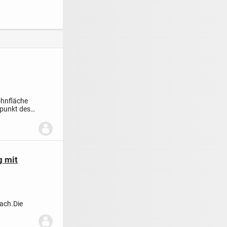
lkon,
mit großem Balkon
bitte.... schickes
ragenstellplat
- 120 m²
Terrassenhaus in
 Aufzug
TOP-Lage!
ohnfläche
lpunkt des
g mit
bach.
Die