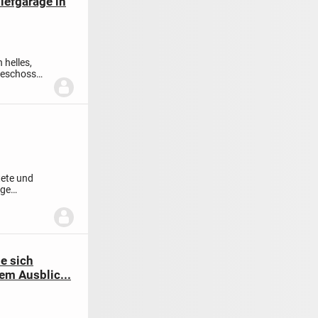
iefgarage in
helles,
geschoss
tete und
age
e sich
em Ausblic...