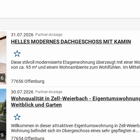
großem Garten und
Wohnung mit extra
mit Ba
Aussicht in
großer
Tiefga
uter
beliebter und
Dachterrasse -
z und
ruhiger Lage am
Neubau
Engelberg in
Leonberg
31.07.2026
Partner-Anzeige
HELLES MODERNES DACHGESCHOSS MIT KAMIN
Merken
Diese stilvoll modernisierte Etagenwohnung überzeugt mit einer W
von ca. 95 m² und einem Wohnambiente zum Wohlfühlen. Im Mitte
großzügigen Wohnbereichs steht der aufbereitete...
6
77656 Offenburg
30.07.2026
Partner-Anzeige
Wohnqualität in Zell-Weierbach - Eigentumswohnun
Weitblick und Garten
Merken
Willkommen in dieser attraktiven Eigentumswohnung in Zell-Weier
Wohnung befindet sich im Obergeschoss eines sehr gepflegten 4-
9
Familienhauses in ruhiger und beliebter Wohnlage. Sie überzeugt...
77654 Offenburg