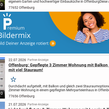
eigenem Garten und hochwertiger Einbauküche in Offenburg
Diese 
10
3-Zimmer-Wohnung vereint großzügiges Wohnen mit einem...
77652 Offenburg
22.07.2026
Partner-Anzeige
Offenburg: Gepflegte 3 Zimmer Wohnung mit Balkon -
mit viel Stauraum!
Merken
Durchdacht aufgeteilt, mit Balkon und gleich zwei Stauraumoptionen
Zimmer-Wohnung in einem gepflegten Mehrparteienhaus in Offenbu
10
Paaren oder kleinen Familien ein komfortables...
77656 Offenburg
21.07.2026
Partner-Anzeige