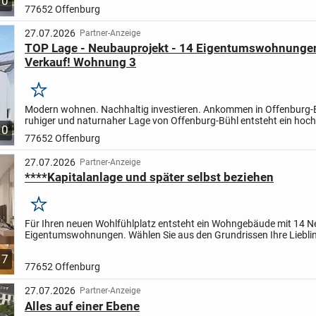
10
Mehrfamilienhaus mit nur 14 exklusiven Neubau-Eigentumsw...
77652 Offenburg
27.07.2026
Partner-Anzeige
TOP Lage - Neubauprojekt - 14 Eigentumswohnung
Verkauf! Wohnung 3
Merken
Modern wohnen. Nachhaltig investieren. Ankommen in Offenburg-
ruhiger und naturnaher Lage von Offenburg-Bühl entsteht ein hoc
10
Mehrfamilienhaus mit nur 14 exklusiven Neubau-Eigentumsw...
77652 Offenburg
27.07.2026
Partner-Anzeige
****Kapitalanlage und später selbst beziehen
Merken
Für Ihren neuen Wohlfühlplatz entsteht ein Wohngebäude mit 14 
Eigentumswohnungen. Wählen Sie aus den Grundrissen Ihre Liebli
Wohneinheit.
Die Wohnungsgrößen variieren zwischen 2 - 4...
7
77652 Offenburg
27.07.2026
Partner-Anzeige
Alles auf einer Ebene