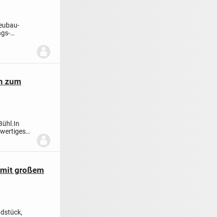
Neubau-
ngs-
en zum
Bühl.
In
hwertiges
 mit großem
dstück,