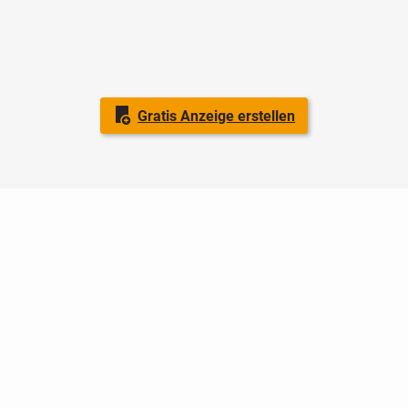
Gratis Anzeige erstellen
Nutzungsbedingungen
Datenschutz
Barrierefreiheit
Impressum
Kontakt
Hilfe
Sicherheit
Jugendschutz
Login
Konto löschen
Premium buchen
Abo kündigen
Ratgeber
Newsletter
Über uns
Jobs
Werbung
Facebook
Widget erstellen
markt.de
ist ein Angebot von © markt.de GmbH & Co. KG - Dein