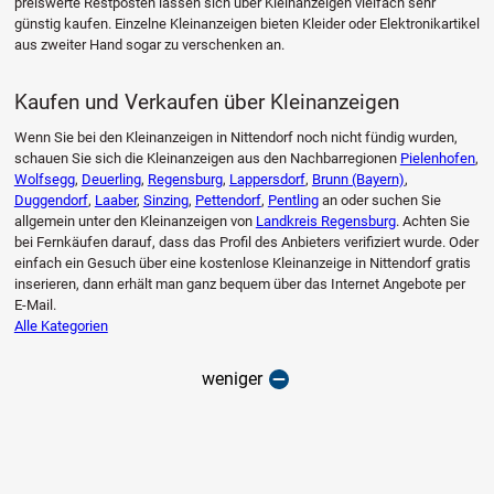
preiswerte Restposten lassen sich über Kleinanzeigen vielfach sehr
günstig kaufen. Einzelne Kleinanzeigen bieten Kleider oder Elektronikartikel
aus zweiter Hand sogar zu verschenken an.
Kaufen und Verkaufen über Kleinanzeigen
Wenn Sie bei den Kleinanzeigen in Nittendorf noch nicht fündig wurden,
schauen Sie sich die Kleinanzeigen aus den Nachbarregionen
Pielenhofen
,
Wolfsegg
,
Deuerling
,
Regensburg
,
Lappersdorf
,
Brunn (Bayern)
,
Duggendorf
,
Laaber
,
Sinzing
,
Pettendorf
,
Pentling
an oder suchen Sie
allgemein unter den Kleinanzeigen von
Landkreis Regensburg
. Achten Sie
bei Fernkäufen darauf, dass das Profil des Anbieters verifiziert wurde. Oder
einfach ein Gesuch über eine kostenlose Kleinanzeige in Nittendorf gratis
inserieren, dann erhält man ganz bequem über das Internet Angebote per
E-Mail.
Alle Kategorien
weniger