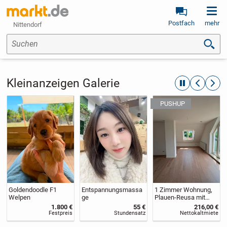
Postfach
mehr
Nittendorf
Suchen
Kleinanzeigen Galerie
automatische R
zurückblät
weite
Goldendoodle F1
Entspannungsmassa
1 Zimmer Wohnung,
Welpen
ge
Plauen-Reusa mit
Südbalkon von privat
1.800 €
55 €
216,00 €
Festpreis
Stundensatz
Nettokaltmiete