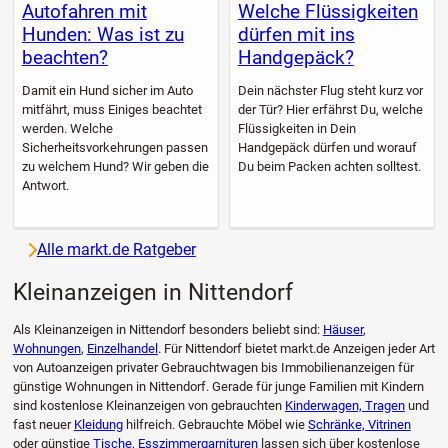
Autofahren mit
Welche Flüssigkeiten
Hunden: Was ist zu
dürfen mit ins
beachten?
Handgepäck?
Damit ein Hund sicher im Auto
Dein nächster Flug steht kurz vor
mitfährt, muss Einiges beachtet
der Tür? Hier erfährst Du, welche
werden. Welche
Flüssigkeiten in Dein
Sicherheitsvorkehrungen passen
Handgepäck dürfen und worauf
zu welchem Hund? Wir geben die
Du beim Packen achten solltest.
Antwort.
Alle markt.de Ratgeber
Kleinanzeigen in Nittendorf
Als Kleinanzeigen in Nittendorf besonders beliebt sind:
Häuser
,
Wohnungen
,
Einzelhandel
. Für Nittendorf bietet markt.de Anzeigen jeder Art
von Autoanzeigen privater Gebrauchtwagen bis Immobilienanzeigen für
günstige Wohnungen in Nittendorf. Gerade für junge Familien mit Kindern
sind kostenlose Kleinanzeigen von gebrauchten
Kinderwagen, Tragen
und
fast neuer
Kleidung
hilfreich. Gebrauchte Möbel wie
Schränke, Vitrinen
oder günstige
Tische, Esszimmergarnituren
lassen sich über kostenlose