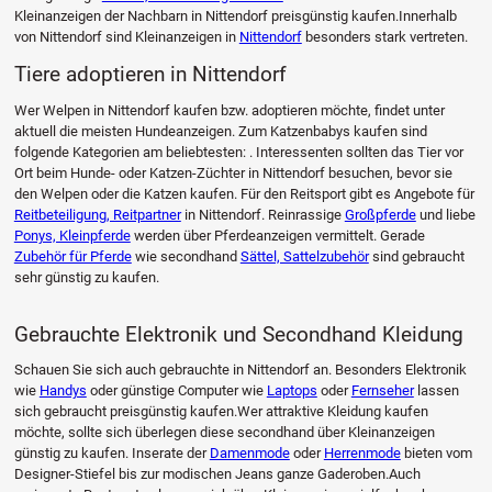
Kleinanzeigen der Nachbarn in Nittendorf preisgünstig kaufen.Innerhalb
von Nittendorf sind Kleinanzeigen in
Nittendorf
besonders stark vertreten.
Tiere adoptieren in Nittendorf
Wer Welpen in Nittendorf kaufen bzw. adoptieren möchte, findet unter
aktuell die meisten Hundeanzeigen. Zum Katzenbabys kaufen sind
folgende Kategorien am beliebtesten: . Interessenten sollten das Tier vor
Ort beim Hunde- oder Katzen-Züchter in Nittendorf besuchen, bevor sie
den Welpen oder die Katzen kaufen. Für den Reitsport gibt es Angebote für
Reitbeteiligung, Reitpartner
in Nittendorf. Reinrassige
Großpferde
und liebe
Ponys, Kleinpferde
werden über Pferdeanzeigen vermittelt. Gerade
Zubehör für Pferde
wie secondhand
Sättel, Sattelzubehör
sind gebraucht
sehr günstig zu kaufen.
Gebrauchte Elektronik und Secondhand Kleidung
Schauen Sie sich auch gebrauchte in Nittendorf an. Besonders Elektronik
wie
Handys
oder günstige Computer wie
Laptops
oder
Fernseher
lassen
sich gebraucht preisgünstig kaufen.Wer attraktive Kleidung kaufen
möchte, sollte sich überlegen diese secondhand über Kleinanzeigen
günstig zu kaufen. Inserate der
Damenmode
oder
Herrenmode
bieten vom
Designer-Stiefel bis zur modischen Jeans ganze Gaderoben.Auch