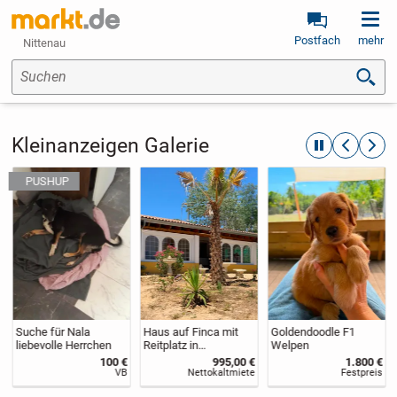
Postfach
mehr
Nittenau
Suchen
Kleinanzeigen Galerie
automatische R
zurückblät
weite
Suche für Nala
Haus auf Finca mit
Goldendoodle F1
liebevolle Herrchen
Reitplatz in
Welpen
Andalusien zu
100 €
995,00 €
1.800 €
vermieten
VB
Nettokaltmiete
Festpreis