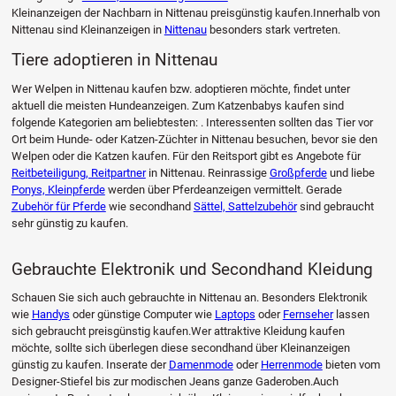
Kleinanzeigen der Nachbarn in Nittenau preisgünstig kaufen.Innerhalb von
Nittenau sind Kleinanzeigen in
Nittenau
besonders stark vertreten.
Tiere adoptieren in Nittenau
Wer Welpen in Nittenau kaufen bzw. adoptieren möchte, findet unter
aktuell die meisten Hundeanzeigen. Zum Katzenbabys kaufen sind
folgende Kategorien am beliebtesten: . Interessenten sollten das Tier vor
Ort beim Hunde- oder Katzen-Züchter in Nittenau besuchen, bevor sie den
Welpen oder die Katzen kaufen. Für den Reitsport gibt es Angebote für
Reitbeteiligung, Reitpartner
in Nittenau. Reinrassige
Großpferde
und liebe
Ponys, Kleinpferde
werden über Pferdeanzeigen vermittelt. Gerade
Zubehör für Pferde
wie secondhand
Sättel, Sattelzubehör
sind gebraucht
sehr günstig zu kaufen.
Gebrauchte Elektronik und Secondhand Kleidung
Schauen Sie sich auch gebrauchte in Nittenau an. Besonders Elektronik
wie
Handys
oder günstige Computer wie
Laptops
oder
Fernseher
lassen
sich gebraucht preisgünstig kaufen.Wer attraktive Kleidung kaufen
möchte, sollte sich überlegen diese secondhand über Kleinanzeigen
günstig zu kaufen. Inserate der
Damenmode
oder
Herrenmode
bieten vom
Designer-Stiefel bis zur modischen Jeans ganze Gaderoben.Auch