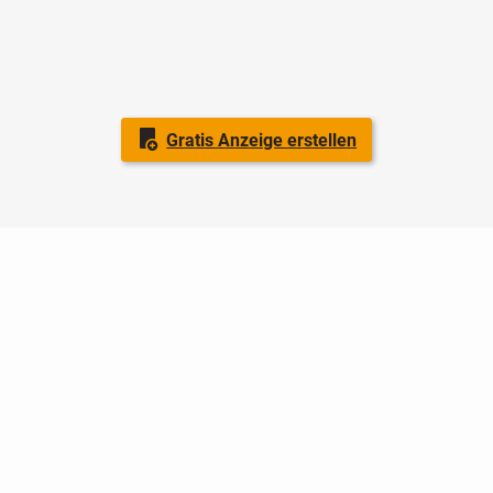
Gratis Anzeige erstellen
Nutzungsbedingungen
Datenschutz
Barrierefreiheit
Impressum
Kontakt
Hilfe
Sicherheit
Jugendschutz
Login
Konto löschen
Premium buchen
Abo kündigen
Ratgeber
Newsletter
Über uns
Jobs
Werbung
Facebook
Widget erstellen
markt.de
ist ein Angebot von © markt.de GmbH & Co. KG - Dein