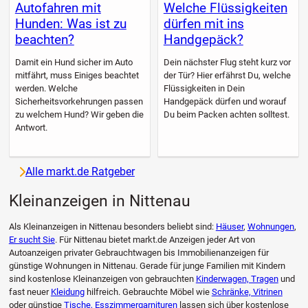
Autofahren mit
Welche Flüssigkeiten
Hunden: Was ist zu
dürfen mit ins
beachten?
Handgepäck?
Damit ein Hund sicher im Auto
Dein nächster Flug steht kurz vor
mitfährt, muss Einiges beachtet
der Tür? Hier erfährst Du, welche
werden. Welche
Flüssigkeiten in Dein
Sicherheitsvorkehrungen passen
Handgepäck dürfen und worauf
zu welchem Hund? Wir geben die
Du beim Packen achten solltest.
Antwort.
Alle markt.de Ratgeber
Kleinanzeigen in Nittenau
Als Kleinanzeigen in Nittenau besonders beliebt sind:
Häuser
,
Wohnungen
,
Er sucht Sie
. Für Nittenau bietet markt.de Anzeigen jeder Art von
Autoanzeigen privater Gebrauchtwagen bis Immobilienanzeigen für
günstige Wohnungen in Nittenau. Gerade für junge Familien mit Kindern
sind kostenlose Kleinanzeigen von gebrauchten
Kinderwagen, Tragen
und
fast neuer
Kleidung
hilfreich. Gebrauchte Möbel wie
Schränke, Vitrinen
oder günstige
Tische, Esszimmergarnituren
lassen sich über kostenlose