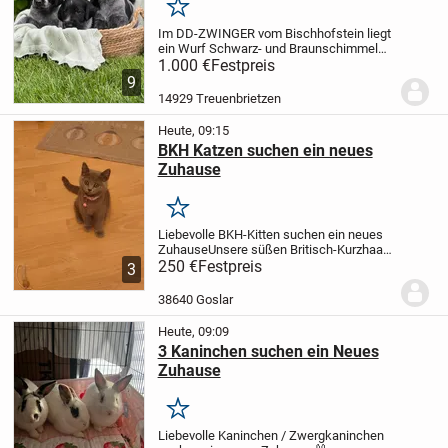
Merken
Im DD-ZWINGER vom Bischhofstein liegt
ein Wurf Schwarz- und Braunschimmel
Welpen.
1.000 €
Es sind noch zwei
Festpreis
Schwarzschimmel Rüden
9
abzugeben.
Mutter: Hanna vom
14929 Treuenbrietzen
Bischhofstein VJP, HZP, VGP, HD-ED-OCD
frei,...
Heute, 09:15
BKH Katzen suchen ein neues
Zuhause
Merken
Liebevolle BKH-Kitten suchen ein neues
Zuhause
Unsere süßen Britisch-Kurzhaar-
Kitten sind auf der Suche nach einem
250 €
Festpreis
3
liebevollen Zuhause.
* 1 Mädchen
* 1
Junge
* Rasse: Britisch Kurzhaar (BKH)
38640 Goslar
*...
Heute, 09:09
3 Kaninchen suchen ein Neues
Zuhause
Merken
Liebevolle Kaninchen / Zwergkaninchen