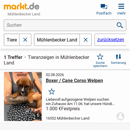
Postfach
mehr
Mühlenbecker Land
Suchen
zurücksetzen
Tiere
Mühlenbecker Land
schließen
schließen
1 Treffer
Tieranzeigen in Mühlenbecker
Land
Suche
Sortierung
speichern
02.08.2026
Boxer / Cane Corso Welpen
Merken
Liebevoll aufgezogene Welpen suchen
ein Zuhause
Am 11.06. hat unsere Hündin
neun gesunde Welpen zur Welt gebracht.
1.000 €
Festpreis
Der Vater ist ein reinrassiger Boxer, die
6
Mutter eine Cane Corso-Mix-Hündin.
Es...
16552 Mühlenbecker Land