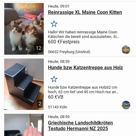
Heute, 09:01
Reinrassige XL Maine Coon Kitten
Merken
Hallo!
Wir haben reinrassige Maine Coon
Kätzchen die bereit sind auszuziehen. Sie
sind bestens sozialisiert.
Geboren sind sie
600 €
Festpreis
am 21.05.26
Und dürfen absofort
12
ausziehen.
leucht gelb - Kater
grau -...
06632 Freyburg (Unstrut)
Heute, 08:59
Hunde bzw Katzentreppe aus Holz
Merken
Hunde bzw Katzentreppe aus Holz
62 cm
hoch, 62 cm tief und 45 cm Hoch
nur an
Selbstabholer
Kann in Porz Zündorf
60 €
VB
abgeholt werden.
Privatverkauf, keine
2
Garantie biz Gewährleistungen
51143 Köln
Heute, 08:59
Griechische Landschildkröten
Testudo Hermanni NZ 2025