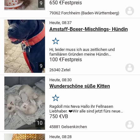
silver shaded mit blauen und grünen
650 €
Festpreis
9
Augen sind Abgabe bereit.
Sie sind
bestens Sozialisiert und
79362 Forchheim (Baden-Württemberg)
Stubenrein.
Wachsen in...
Heute, 08:37
Amstaff-Boxer-Mischlings- Hündin
Merken
Hi, leider muss ich aus zeitlichen und
familiären Gründen meine Hündin
abgeben.
Sie ist eine Amstaff-Boxer-
100 €
Festpreis
Mischung, geboren am 02.10.2022 (3
9
Jahre alt) und heißt Melody.
In der
26340 Zetel
Wohnung ist sie sehr...
Heute, 08:30
Wunderschöne süße Kitten
Merken
Ragdoll mix Neva
Hallo ihr Fellnasen
Liebhaber. ❤️
Wir alle sind jetzt fürs neue
Zuhause bereit.Unsere Mama hat uns
750 €
VB
schön großgezogen und haben von ihr
10
alles gelernt. Von Stubenrein bis zur...
45881 Gelsenkirchen
Heute, 08:28