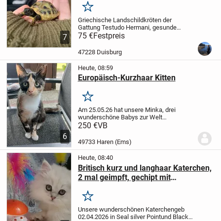
Merken
Griechische Landschildkröten der
Gattung Testudo Hermani, gesunde
Jungtiere, geboren 2025 aus privater
75 €
Festpreis
7
Hobbyzucht in artgerechte Haltung
abzugeben.
Die Tiere sind registriert und
47228 Duisburg
die CITES-Bescheinigu...
Heute, 08:59
Europäisch-Kurzhaar Kitten
Merken
Am 25.05.26 hat unsere Minka, drei
wunderschöne Babys zur Welt
gebracht.Sie sind jetzt 12 Wochen alt und
250 €
VB
dürfen ausziehen.Die grau-getigerte ist
6
sehr ruhig und zurückhaltend.Bei fremden
49733 Haren (Ems)
faucht sie...
Heute, 08:40
Britisch kurz und langhaar Katerchen,
2 mal geimpft, gechipt mit
Stammbaum mit Stammbaum
Merken
Unsere wunderschönen Katerchen
geb
02.04.2026
in Seal silver Point
und Black