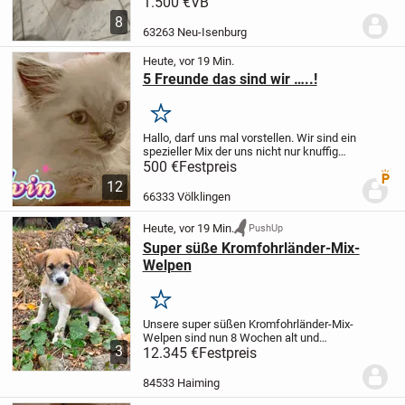
Malteser-Welpen (alles Rüden) suchen
1.500 €
VB
ein liebevolles Zuhause.
Die Kleinen
8
wurden am 15.05.2026 geboren und
63263 Neu-Isenburg
wachsen bei uns...
Heute, vor 19 Min.
5 Freunde das sind wir …..!
Merken
Hallo, darf uns mal vorstellen. Wir sind ein
spezieller Mix der uns nicht nur knuffig
aussehen lässt, sondern auch unser
500 €
Festpreis
Premi
Wesen ist. Mama legt großen Wert auf
12
Anstand deswegen kratzen wir nur an...
66333 Völklingen
Heute, vor 19 Min.
PushUp
Super süße Kromfohrländer-Mix-
Welpen
Merken
Unsere super süßen Kromfohrländer-Mix-
Welpen sind nun 8 Wochen alt und
3
suchen liebevolle neue Familien. Sie
12.345 €
Festpreis
wachsen mit Familienanschluss und in
einem großen Rudel mit Oma,
84533 Haiming
Halbschwester und Tanten...