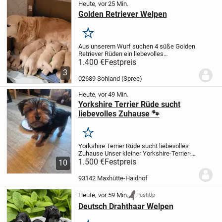
Heute, vor 25 Min.
Golden Retriever Welpen
Merken
Aus unserem Wurf suchen 4 süße Golden
Retriever Rüden ein liebevolles
Zuhause!
Sie wurden am 16.07.26
1.400 €
Festpreis
geboren und können Oktober ausziehen.
3
Beide Eltern sind Golden Retriever ohne
02689 Sohland (Spree)
Stammbaum und...
Heute, vor 49 Min.
Yorkshire Terrier Rüde sucht
liebevolles Zuhause 🐾
Merken
Yorkshire Terrier Rüde sucht liebevolles
Zuhause
Unser kleiner Yorkshire-Terrier-
Rüde sucht ein liebevolles und
1.500 €
Festpreis
10
verantwortungsbewusstes
Zuhause.
Alter: 11 WochenGewicht:
93142 Maxhütte-Haidhof
aktuell ca. 1,55...
Heute, vor 59 Min.
PushUp
Deutsch Drahthaar Welpen