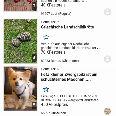
suchen ein neues Zuhause 🐰
✨
40 €
Beschreibung:
Festpreis
Hallo liebe
3
Tierfreunde,
wir suchen auf diesem Wege
ein schönes und artgerechtes neues
91207 Lauf (Pegnitz)
Zuhause für unsere hübschen...
Heute, 09:05
Griechische Landschildkröte
Merken
Verkaufe aus eigener Nachzucht
griechische Landschildkröten im Alter von
1 bis 3 Jahren mit Papieren
gerne könnt
70 €
Festpreis
ihr sie besichtigen
4
83233 Bernau (Chiemsee)
Heute, 09:02
Fefa kleiner Zwergspitz ist ein
schüchternes Mädchen.....
Merken
Fefa (w)
AUF PFLEGESTELLE IN 51702
BERGNEUSTADT
Zwergspitz
Geburtstag:
05/2018
450 €
Festpreis
Gewicht : 5,2 kg SH : 29
5
cm
kastriert
Keine Vermittlung nach
Österreich
Pflegestellen Bericht
65597 Hünfelden
26.05.2026
Unsere Fefa...