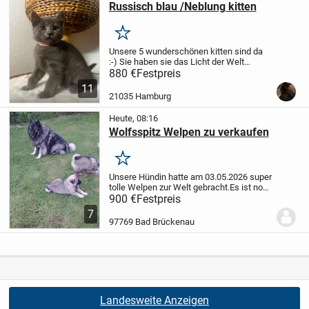
Russisch blau /Neblung kitten
Merken
Unsere 5 wunderschönen kitten sind da
:-)
Sie haben sie das Licht der Welt
erblickt :-)
Mama und Papa leben mit uns
880 €
Festpreis
Wir haben aktuelle Bilder reingestellt
Es
11
sind 2 Mädchen und 3 Jungs
...
21035 Hamburg
Heute, 08:16
Wolfsspitz Welpen zu verkaufen
Merken
Unsere Hündin hatte am 03.05.2026 super
tolle Welpen zur Welt gebracht.
Es ist noch
1 Bube verfügbar, der eine liebe Familie
900 €
Festpreis
sucht
Der Wolfsspitz ist ein intelligenter ,
7
anhänglicher und extrem...
97769 Bad Brückenau
Landesweite Anzeigen