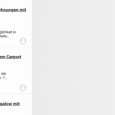
ohnungen mit
ichkeit in
etete
em Carport
 der
6 -7
ngalow mit