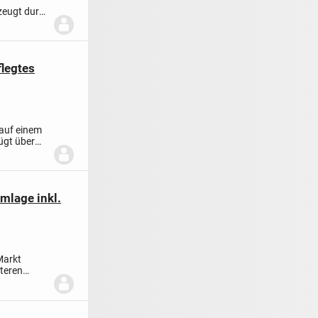
zeugt durch
legtes
 auf einem
ügt über
mlage inkl.
Markt
teren