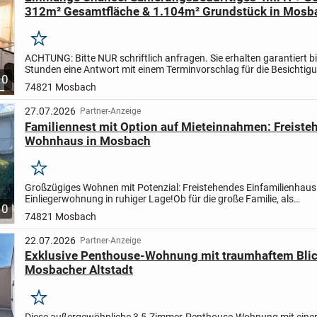
312m² Gesamtfläche & 1.104m² Grundstück in Mosb
Merken
ACHTUNG: Bitte NUR schriftlich anfragen. Sie erhalten garantiert b
Stunden eine Antwort mit einem Terminvorschlag für die Besichtig
10
alle Unterlagen zum Objekt vorab.
In ruhiger und...
74821 Mosbach
27.07.2026
Partner-Anzeige
Familiennest mit Option auf Mieteinnahmen: Freiste
Wohnhaus in Mosbach
Merken
Großzügiges Wohnen mit Potenzial: Freistehendes Einfamilienhaus
Einliegerwohnung in ruhiger Lage!
Ob für die große Familie, als
10
Generationenhaus oder zur Teilvermietung: Dieses 1975 erbaute Ha
74821 Mosbach
22.07.2026
Partner-Anzeige
Exklusive Penthouse-Wohnung mit traumhaftem Blic
Mosbacher Altstadt
Merken
Diese außergewöhnliche 3,5-Zimmer-Penthouse-Wohnung mit eine