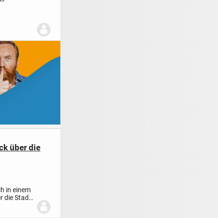
...
ck über die
h in einem
 die Stadt.