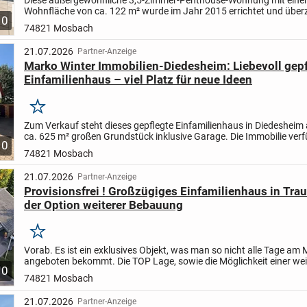
Wohnfläche von ca. 122 m² wurde im Jahr 2015 errichtet und über
10
ihre hochwertige Ausstattung, eine durchdachte Raumaufteilung...
74821 Mosbach
21.07.2026
Partner-Anzeige
Marko Winter Immobilien-Diedesheim: Liebevoll gepf
Einfamilienhaus – viel Platz für neue Ideen
Merken
Zum Verkauf steht dieses gepflegte Einfamilienhaus in Diedesheim
ca. 625 m² großen Grundstück inklusive Garage. Die Immobilie verf
10
eine Wohnfläche von ca. 110 m² und überzeugt durch...
74821 Mosbach
21.07.2026
Partner-Anzeige
Provisionsfrei ! Großzügiges Einfamilienhaus in Trau
der Option weiterer Bebauung
Merken
Vorab. Es ist ein exklusives Objekt, was man so nicht alle Tage am 
angeboten bekommt. Die TOP Lage, sowie die Möglichkeit einer wei
10
Bebauung mit einem weiteren Einfamilienhaus machen das...
74821 Mosbach
21.07.2026
Partner-Anzeige