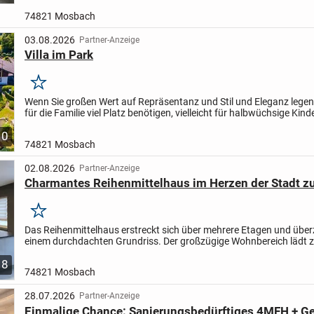
74821 Mosbach
03.08.2026
Partner-Anzeige
Villa im Park
Merken
Wenn Sie großen Wert auf Repräsentanz und Stil und Eleganz legen
für die Familie viel Platz benötigen, vielleicht für halbwüchsige Kind
Eltern, wenn Ihnen eine unauffällige Lage...
10
74821 Mosbach
02.08.2026
Partner-Anzeige
Charmantes Reihenmittelhaus im Herzen der Stadt z
Merken
Das Reihenmittelhaus erstreckt sich über mehrere Etagen und über
einem durchdachten Grundriss. Der großzügige Wohnbereich lädt 
Entspannen ein und bietet ausreichend Platz für gesellige...
8
74821 Mosbach
28.07.2026
Partner-Anzeige
Einmalige Chance: Sanierungsbedürftiges 4MFH + G