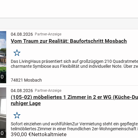
sburg)
Stuttgarter Bosch-
Lage 
Areal (unmöbiliert)
04.08.2026
Partner-Anzeige
Vom Traum zur Realität: Baufortschritt Mosbach
Merken
Das LivingHaus präsentiert sich auf großzügigen 210 Quadratmeter
charmante Symbiose aus Flexibilität und individueller Note. Über z
verteilt, bieten sieben Zimmer reichlich Platz...
10
74821 Mosbach
04.08.2026
Partner-Anzeige
(105-02) möbeliertes 1 Zimmer in 2 er WG (Küche-D
ruhiger Lage
Merken
Sofort einziehen und wohlfühlen
Zur Vermietung steht ein gepflegte
teilmöbliertes Zimmer in einer freundlichen 2er-Wohngemeinschaft i
10
und dennoch zentraler Lage von Mosbach. Das ca. 25 m²...
390,00 €
Nettokaltmiete