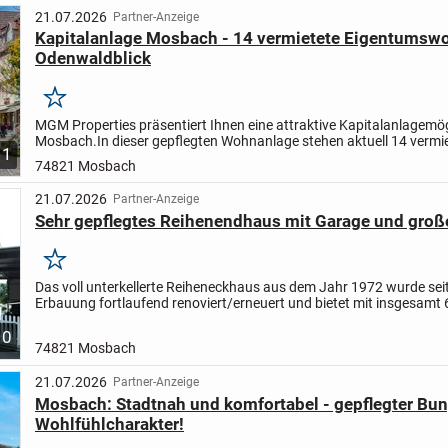
21.07.2026
Partner-Anzeige
Kapitalanlage Mosbach - 14 vermietete Eigentumsw
Odenwaldblick
Merken
MGM Properties präsentiert Ihnen eine attraktive Kapitalanlagemögl
Mosbach.
In dieser gepflegten Wohnanlage stehen aktuell 14 vermi
1
Eigentumswohnungen zum Verkauf.
Die Wohnungen...
74821 Mosbach
21.07.2026
Partner-Anzeige
Sehr gepflegtes Reihenendhaus mit Garage und groß
Merken
Das voll unterkellerte Reiheneckhaus aus dem Jahr 1972 wurde seit
Erbauung fortlaufend renoviert/erneuert und bietet mit insgesamt 
Zimmern und ca. 135 m² Wohnfläche die perfekte Basis, um...
10
74821 Mosbach
21.07.2026
Partner-Anzeige
Mosbach: Stadtnah und komfortabel - gepflegter Bu
Wohlfühlcharakter!