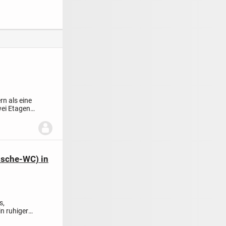
mit Garten
Kernsanierung
Architektur
n als eine
wei Etagen
usche-WC) in
s,
n ruhiger