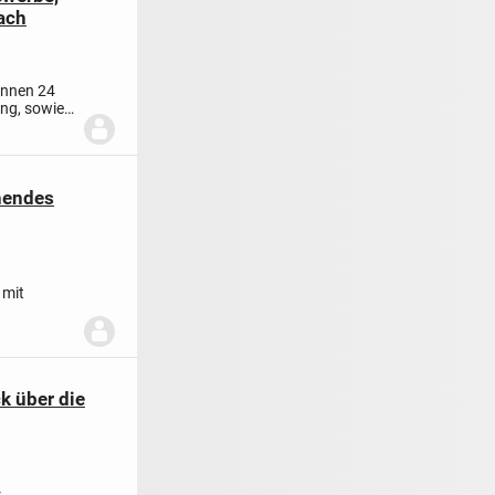
ach
innen 24
ung, sowie
hendes
 mit
us...
k über die
r