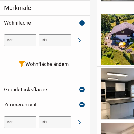
Merkmale
Wohnfläche
Von
Bis
Abschicken
Wohnfläche ändern
Grundstücksfläche
Zimmeranzahl
Von
Bis
Abschicken