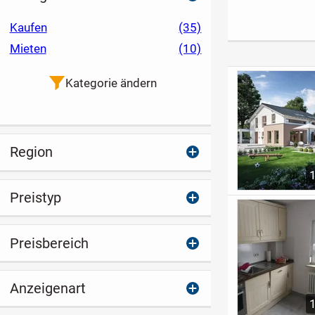
Zimmer-WG am
Lage (Ludwig
Ulmer Eselsberg
Kaufen
(35)
(Traminerweg)
Mieten
(10)
Kategorie ändern
Region
Preistyp
Preisbereich
Anzeigenart