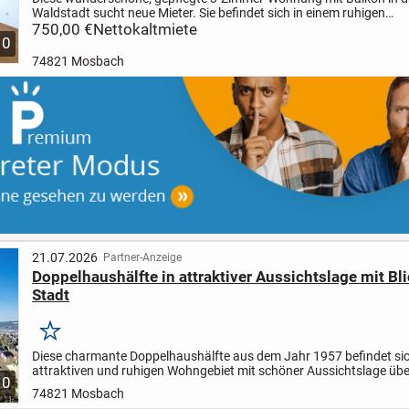
Waldstadt sucht neue Mieter. Sie befindet sich in einem ruhigen
Zweifamilienhaus und bietet viel Platz, um sich wohlzufühlen. Große
750,00 €
Nettokaltmiete
10
74821 Mosbach
21.07.2026
Partner-Anzeige
Doppelhaushälfte in attraktiver Aussichtslage mit Bli
Stadt
Merken
Diese charmante Doppelhaushälfte aus dem Jahr 1957 befindet sic
attraktiven und ruhigen Wohngebiet mit schöner Aussichtslage über
10
Die erhöhte Lage sorgt für einen besonderen...
74821 Mosbach