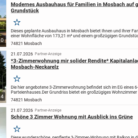
Modernes Ausbauhaus für Familien in Mosbach auf
Grundstück
Merken
Dieses geplante Ausbauhaus in Mosbach bietet Ihnen und Ihrer Fam
einer Wohnfläche von 173,21 m² und einem großzügigen Grundstü
10
m² viel Platz zum Leben. Das Haus verteilt sich auf...
74821 Mosbach
21.07.2026
Partner-Anzeige
*3-Zimmerwohnung mir solider Rendite* Kapitalanla
Mosbach-Neckarelz
Merken
Die hier angebotene 3-Zimmerwohnung befindet sich im EG eines 6
Parteienhauses.
Der Grundriss bietet ein großzügiges Wohnzimmer
4
Zugang zum Balkon, zwei gut geschnittenen Schlafzimmern sowie e
74821 Mosbach
21.07.2026
Partner-Anzeige
Schöne 3 Zimmer Wohnung mit Ausblick ins Grüne
Merken
Diese wunderschöne, gepflegte 3-Zimmer-Wohnung mit Balkon in d