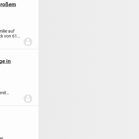
 großem
ilie auf
ck von 610
ge in
-
 mit
iner...
er