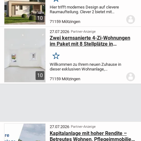
Merken
Hier trifft modernes Design auf clevere
Raumaufteilung. Clever 2 bietet mit
136,07 m² großzügige Wohnbereiche,
10
eine offene Küche und praktische
71159 Mötzingen
Stauraumlösungen. Im Obergeschoss
sorgen gut geschnitten...
27.07.2026
Partner-Anzeige
Zwei kernsanierte 4-Zi-Wohnungen
im Paket mit 8 Stellplätze in
Mötzingen! (Kopie)
Merken
Willkommen zu Ihrem neuen Zuhause in
dieser exklusiven Wohnanlage,
bestehend aus zwei frisch kernsanierten
10
4-Zimmerwohnungen und insgesamt acht
71159 Mötzingen
Außenstellplätzen. Diese moderne und
hochwertig...
27.07.2026
Partner-Anzeige
Kapitalanlage mit hoher Rendite –
Betreutes Wohnen, Pflegeimmobilien