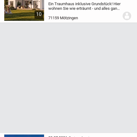
Ein Traumhaus inklusive Grundstück! Hier
wohnen Sie wie erträumt - und alles ganz
ohne Baustress.
Dieses schlüsselfertige
10
Doppelhaushälfte "Doppelhaus 38-136"
71159 Mötzingen
von HANSE HAUS ist ein Haus zum...