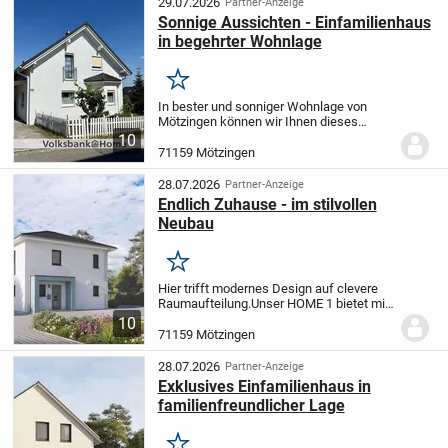
29.07.2026
Partner-Anzeige
Sonnige Aussichten - Einfamilienhaus
in begehrter Wohnlage
Merken
In bester und sonniger Wohnlage von
Mötzingen können wir Ihnen dieses
attraktive Einfamilienhaus der Firma Dan-
10
Wood House anbieten. Das im Jahr 2006
71159 Mötzingen
in Fertigbauweise errichtete Haus
befindet sich auf...
28.07.2026
Partner-Anzeige
Endlich Zuhause - im stilvollen
Neubau
Merken
Hier trifft modernes Design auf clevere
Raumaufteilung.
Unser HOME 1 bietet mit
125,30 m² großzügige Wohnbereiche,
10
eine offene Küche und praktische
71159 Mötzingen
Stauraumlösungen. Im Obergeschoss
sorgen gut...
28.07.2026
Partner-Anzeige
Exklusives Einfamilienhaus in
familienfreundlicher Lage