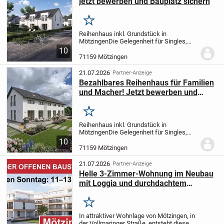
jetzt bewerben und Bauplatz sichern
Merken
Reihenhaus inkl. Grundstück in
Mötzingen
Die Gelegenheit für Singles,
Paare und Familien für ein Reihenhaus
10
inkl. Bauplatz. Für Macher die den
71159 Mötzingen
Innenausbau selbst in die Hand nehmen
oder fertig...
21.07.2026
Partner-Anzeige
Bezahlbares Reihenhaus für Familien
und Macher! Jetzt bewerben und
Bauplatz sichern
Merken
Reihenhaus inkl. Grundstück in
Mötzingen
Die Gelegenheit für Singles,
Paare und Familien für ein Reihenhaus
10
inkl. Bauplatz. Für Macher die den
71159 Mötzingen
Innenausbau selbst in die Hand nehmen
oder fertig...
21.07.2026
Partner-Anzeige
Helle 3-Zimmer-Wohnung im Neubau
mit Loggia und durchdachtem
Grundriss
Merken
In attraktiver Wohnlage von Mötzingen, in
der Vollmaringer Straße, entsteht diese