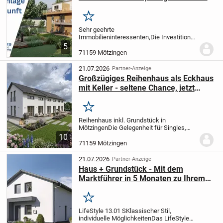
& Mehrgenerationenhäuser
Merken
Sehr geehrte
Immobilieninteressenten,
Die Investition
in zukunftssichere Wohnimmobilien
5
bietet Ihnen eine attraktive Möglichkeit,
71159 Mötzingen
langfristige Stabilität und sichere
Renditen zu erzielen.
Die...
21.07.2026
Partner-Anzeige
Großzügiges Reihenhaus als Eckhaus
mit Keller - seltene Chance, jetzt
bewerben und Bauplatz sichern
Merken
Reihenhaus inkl. Grundstück in
Mötzingen
Die Gelegenheit für Singles,
Paare und Familien für ein Reihenhaus
10
inkl. Bauplatz. Für Macher die den
71159 Mötzingen
Innenausbau selbst in die Hand nehmen
oder fertig...
21.07.2026
Partner-Anzeige
Haus + Grundstück - Mit dem
Marktführer in 5 Monaten zu Ihrem
Ausbauhaus - Starten Sie JETZT
Merken
LifeStyle 13.01 S
Klassischer Stil,
individuelle Möglichkeiten
Das LifeStyle