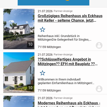
21.07.2026
Partner-Anzeige
Großzügiges Reihenhaus als Eckhaus
mit Keller - seltene Chance, jetzt
bewerben und Bauplatz sichern
Merken
Reihenhaus inkl. Grundstück in
Mötzingen
Die Gelegenheit für Singles,
Paare und Familien für ein Reihenhaus
10
inkl. Bauplatz. Für Macher die den
71159 Mötzingen
Innenausbau selbst in die Hand nehmen
oder fertig...
21.07.2026
Partner-Anzeige
??Schlüsselfertiges Angebot in
Mötzingen?? EFH mit Bauplatz ??
inkl. Küche ?? & Garage ??
Merken
Willkommen in Ihrem individuell
geplanten Einfamilienhaus in Mötzingen!
?? Erleben Sie auf 133,70 m² Wohnfläche
10
und einem großzügigen Grundstück von
71159 Mötzingen
500 m² Ihr ganz persönliches
Wohnparadies. Mit 4...
21.07.2026
Partner-Anzeige
Modernes Reihenhaus als Eckhaus -