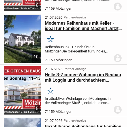
hochwertige Neubauwohnanlage mit
8
insgesamt 19 modernen
71159 Mötzingen
Eigentumswohnungen, verteilt auf drei
Mehrfamilienhäuser mit...
21.07.2026
Partner-Anzeige
Modernes Reihenhaus mit Keller -
ideal für Familien und Macher! Jetzt
bewerben und Bauplatz sichern
Merken
Reihenhaus inkl. Grundstück in
Mötzingen
Die Gelegenheit für Singles,
Paare und Familien für ein Reihenhaus
10
inkl. Bauplatz. Für Macher die den
71159 Mötzingen
Innenausbau selbst in die Hand nehmen
oder fertig...
21.07.2026
Partner-Anzeige
Helle 3-Zimmer-Wohnung im Neubau
mit Loggia und durchdachtem
Grundriss
Merken
In attraktiver Wohnlage von Mötzingen, in
der Vollmaringer Straße, entsteht diese
hochwertige Neubauwohnanlage mit
8
insgesamt 19 modernen
71159 Mötzingen
Eigentumswohnungen, verteilt auf drei
Mehrfamilienhäuser mit...
21.07.2026
Partner-Anzeige
Bezahlbares Reihenhaus für Familien