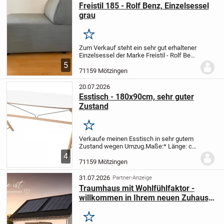
Freistil 185 - Rolf Benz, Einzelsessel
grau
Merken
Zum Verkauf steht ein sehr gut erhaltener
Einzelsessel der Marke Freistil - Rolf Benz
in der Farbe Grau.
Der Sessel war
5
ursprünglich Teil einer Sofakombination
71159 Mötzingen
der Reihe freistil 185, wurde von mir...
20.07.2026
Esstisch - 180x90cm, sehr guter
Zustand
Merken
Verkaufe meinen Esstisch in sehr gutem
Zustand wegen Umzug.
Maße:
* Länge: ca.
180 cm
* Breite: ca. 90 cm
* Höhe: ca. 74
4
cm
Die Tischplatte ist von oben ohne
71159 Mötzingen
sichtbare Gebrauchsspuren. An den...
31.07.2026
Partner-Anzeige
Traumhaus mit Wohlfühlfaktor -
willkommen in Ihrem neuen Zuhause
in Mötzingen
Merken