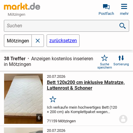
Postfach
mehr
Mötzingen
Suchen
zurücksetzen
Mötzingen
schließen
38 Treffer
Anzeigen kostenlos inserieren
in Mötzingen
Suche
Sortierung
speichern
20.07.2026
Bett 120x200 cm inklusive Matratze,
Lattenrost & Schoner
Merken
Ich verkaufe mein hochwertiges Bett (120
× 200 cm) als Komplettpaket wegen
Umzug.
Enthalten sind:
* Bettgestell
*
6
Hochwertiger Lattenrost mit 7-Zonen-
71159 Mötzingen
Komfort und individuell einstellbarer Härte
*...
20.07.2026