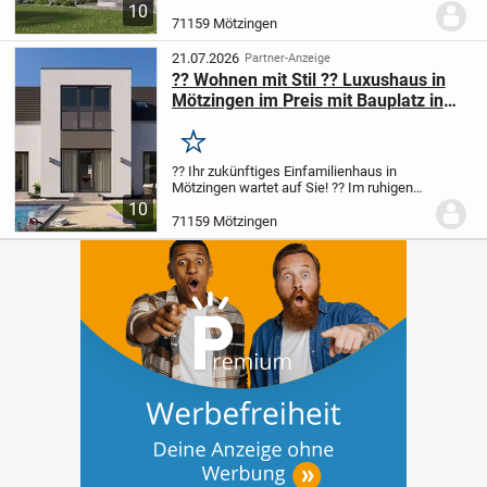
13.01 S ist ein zeitgemäßes
10
Einfamilienhaus mit Satteldach und einer
71159 Mötzingen
Nettogrundfläche von etwa 134 m². Das
Haus zeichnet...
21.07.2026
Partner-Anzeige
?? Wohnen mit Stil ?? Luxushaus in
Mötzingen im Preis mit Bauplatz in
Röte II ??
Merken
?? Ihr zukünftiges Einfamilienhaus in
Mötzingen wartet auf Sie! ?? Im ruhigen
Neubaugebiet gelegen, erleben Sie auf
10
193,71 m² und 5 Zimmern puren
71159 Mötzingen
Wohnkomfort - das perfekte Nest für
Familien, die...