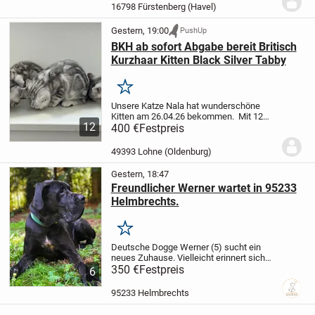
sie allesamt stubenrein, neugierig und
16798 Fürstenberg (Havel)
lieben die...
Gestern, 19:00
PushUp
BKH ab sofort Abgabe bereit Britisch
Kurzhaar Kitten Black Silver Tabby
Merken
Unsere Katze Nala hat wunderschöne
Kitten am 26.04.26 bekommen.
Mit 12
12
Wochen, ab dem 26.07.26 können die
400 €
Festpreis
Kleinen in ihr neues Zuhause
2 Mädchen
ist noch frei
2 Junges sind noch frei
Die...
49393 Lohne (Oldenburg)
Gestern, 18:47
Freundlicher Werner wartet in 95233
Helmbrechts.
Merken
Deutsche Dogge Werner (5) sucht ein
neues Zuhause. Vielleicht erinnert sich
der ein oder andere noch an Werner, der
350 €
Festpreis
6
durch mehrere, schwere
Schicksalsschläge seiner Familie zu uns
95233 Helmbrechts
kam. Leider kam es...