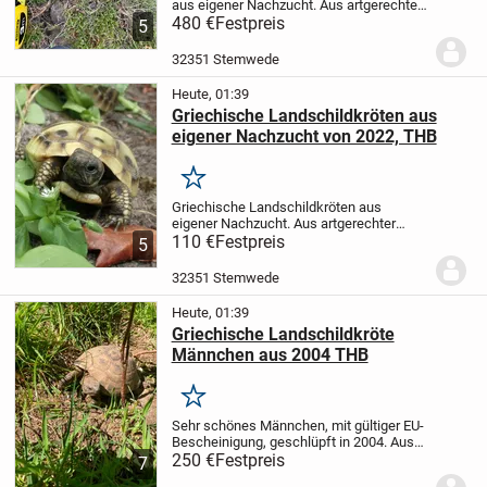
aus eigener Nachzucht. Aus artgerechter
Freilandhaltung, mit gültigen EU-
480 €
Festpreis
5
Bescheinigungen. Die Schildkröteneier
wurden bei hoher Temperatur bebrütet, so
32351 Stemwede
dass...
Heute, 01:39
Griechische Landschildkröten aus
eigener Nachzucht von 2022, THB
Merken
Griechische Landschildkröten aus
eigener Nachzucht. Aus artgerechter
Freilandhaltung, mit gültigen EU-
110 €
Festpreis
5
Bescheinigungen. Die Schildkröteneier
wurden bei hoher Temperatur bebrütet, so
32351 Stemwede
dass sich möglichst...
Heute, 01:39
Griechische Landschildkröte
Männchen aus 2004 THB
Merken
Sehr schönes Männchen, mit gültiger EU-
Bescheinigung, geschlüpft in 2004. Aus
meiner artgerechten Freilandhaltung und
250 €
Festpreis
7
auch nur in Freilandhaltung mit Frühbeet