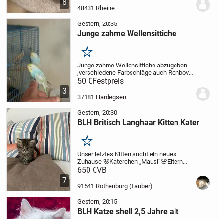
8
es bei der ersten Deckung nicht...
48431 Rheine
Gestern, 20:35
Junge zahme Wellensittiche
Merken
Junge zahme Wellensittiche abzugeben
,verschiedene Farbschläge auch Renbov
Wellensittiche.
Das Stück 50 Euro
50 €
Festpreis
3
37181 Hardegsen
Gestern, 20:30
BLH Britisch Langhaar Kitten Kater
Merken
Unser letztes Kitten sucht ein neues
Zuhause
🌸Katerchen „Mausi“
🌸Eltern
beide reinrassig Britisch Langhaar
🌸
650 €
VB
Eltern beide black golden shaded
🌸siehe
7
letzten Fotos
Wir züchten Britisch
91541 Rothenburg (Tauber)
Langhaar...
Gestern, 20:15
BLH Katze shell 2,5 Jahre alt