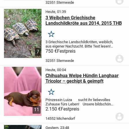
oder Gewächshaus mit entsprechender...
32351 Stemwede
Heute, 01:39
3 Weibchen Griechische
Landschildkröte aus 2014, 2015 THB
Merken
3 Griechische Landschildkröten, weiblich,
aus eigener Nachzucht. Bitte Text lesen!
Aus artgerechter Freilandhaltung, mit
750 €
Festpreis
7
gültigen EU-Bescheinigungen. Diese 3
Weibchen sind vermutlich kleinwüchsig,
32351 Stemwede
sie...
Heute, 00:04
Chihuahua Welpe Hündin Langhaar
Tricolor – gechipt & geimpft
Merken
Prinzessin Luiza
sucht ihr liebevolles
Zuhause fürs Leben!
Unsere bildschöne,
reinrassige Chihuahua-Hündin Luiza in der
2.150 €
Festpreis
11
wunderschönen Zeichnung Tricolor sucht
ab Ende September / Anfang...
14552 Michendorf
Gestern, 23:48