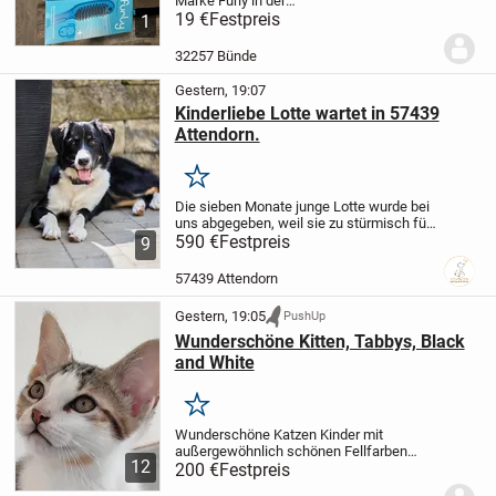
Marke Furly in der
Originalverpackung.
19 €
Festpreis
Diese praktischen
1
Helfer vereinen das Waschen des
Hundes mit einer angenehmen
32257 Bünde
Massagefunktion durch die integrierten...
Gestern, 19:07
Kinderliebe Lotte wartet in 57439
Attendorn.
Merken
Die sieben Monate junge Lotte wurde bei
uns abgegeben, weil sie zu stürmisch für
die im Haushalt lebenden Kinder war und
590 €
Festpreis
9
die Halter insgesamt überfordert mit der
Junghündin waren. Die 60 cm große...
57439 Attendorn
Gestern, 19:05
PushUp
Wunderschöne Kitten, Tabbys, Black
and White
Merken
Wunderschöne Katzen Kinder mit
außergewöhnlich schönen Fellfarben
12
suchen ab sofort ihr neues zu Hause. Da
200 €
Festpreis
sie im Haushalt sozialisiert wurden, sind