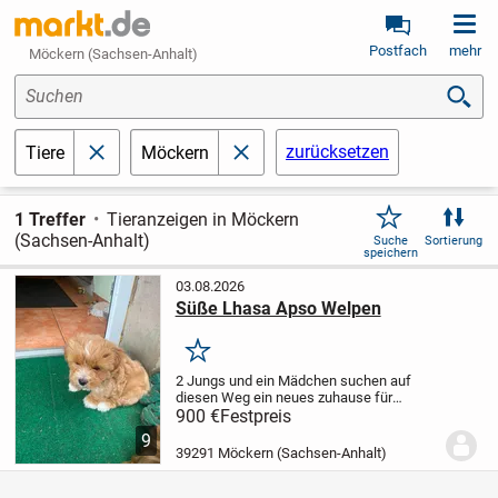
Postfach
mehr
Möckern (Sachsen-Anhalt)
Suchen
zurücksetzen
Tiere
Möckern
schließen
schließen
1 Treffer
Tieranzeigen in Möckern
(Sachsen-Anhalt)
Suche
Sortierung
speichern
03.08.2026
Süße Lhasa Apso Welpen
Merken
2 Jungs und ein Mädchen suchen auf
diesen Weg ein neues zuhause für
immer.
Die kleinen sind am 27.04.2026
900 €
Festpreis
geboren ,sind mehr fach entwurmt und
9
haben ihre komplette Impfung mit
39291 Möckern (Sachsen-Anhalt)
Tollwut.
Sie sind Futter...