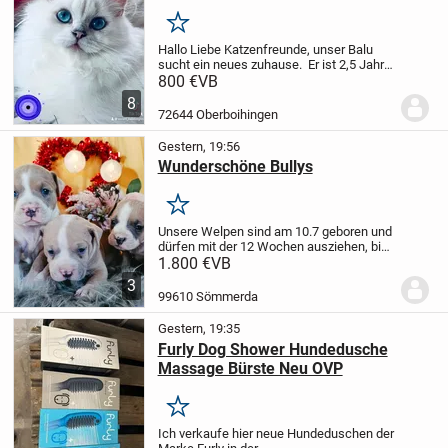
Merken
Hallo Liebe Katzenfreunde,
unser Balu
sucht ein neues zuhause.
Er ist 2,5 Jahre
alt und sucht ein neues zuhause.
Falls
800 €
VB
Sie weiter Fragen haben dann melden Sie
8
sich einfach.
Bis dahin
72644 Oberboihingen
Gestern, 19:56
Wunderschöne Bullys
Merken
Unsere Welpen sind am 10.7 geboren und
dürfen mit der 12 Wochen ausziehen, bis
dahin sind sie mehrfach entwurmt,
1.800 €
VB
geimpft und gechipt und erhalten ihren EU
3
Ausweis.
Beide Eltern sind vor Ort, Mama...
99610 Sömmerda
Gestern, 19:35
Furly Dog Shower Hundedusche
Massage Bürste Neu OVP
Merken
Ich verkaufe hier neue Hundeduschen der