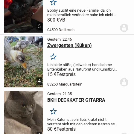
Merken
Bobby sucht eine neue Familie, da ich
mich beruflich verändere habe ich nicht
mehr die Zeit für ihn die er braucht.
Bobby
800 €
VB
ist 3 Jahre alt
Sehr verschmust und
5
verspielt
Zu seiner Bezugsperson sehr...
04509 Delitzsch
Gestern, 22:46
Zwergenten (Küken)
Merken
Ich biete süße, (teilweise) handzahme
Entenküken aus Naturbrut und Kunstbrut.
Sie suchen ein schönes Zuhause mit
15 €
Festpreis
Badegelegenheiten.
Farbschläge:
4
wildfarbig, wildfarbig-gescheckt, silber-
83250 Marquartstein
wildfarbig,...
Gestern, 21:35
BKH DECKKATER GITARRA
Merken
Mein Kater ist sehr lieb, kratzt nicht
versteht sich mit den anderen Katzen sehr
gut. Sie können ihre Katze zu uns bringen.
80 €
Festpreis
Ihre Katze bleibt 4-5 Tagen bei uns, falls