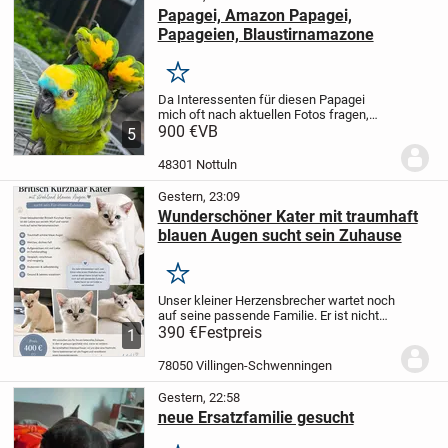
Papagei, Amazon Papagei,
Papageien, Blaustirnamazone
Merken
Da Interessenten für diesen Papagei
mich oft nach aktuellen Fotos fragen,
teile ich hier Bilder, die heute, am 14. Juni
900 €
VB
5
2026, aufgenommen wurden.
AKTUELLE
PREISE GEÄNDERT JETZT 700€
Der ist
48301 Nottuln
nicht so...
Gestern, 23:09
Wunderschöner Kater mit traumhaft
blauen Augen sucht sein Zuhause
Merken
Unser kleiner Herzensbrecher wartet noch
auf seine passende Familie. Er ist nicht
nur wunderschön, sondern auch
390 €
Festpreis
1
verschmust, verspielt, neugierig und
bestens sozialisiert. Er wächst liebevoll
78050 Villingen-Schwenningen
im...
Gestern, 22:58
neue Ersatzfamilie gesucht